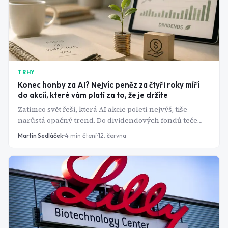
TRHY
Konec honby za AI? Nejvíc peněz za čtyři roky míří
do akcií, které vám platí za to, že je držíte
Zatímco svět řeší, která AI akcie poletí nejvýš, tiše
narůstá opačný trend. Do dividendových fondů teče
nejvíc peněz za čtyři roky a jeden z nich poráží jak S&P
Martin Sedláček
4
min čtení
12. června
500, tak Nasdaq.