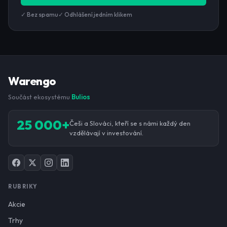
✓ Bez spamu
✓ Odhlášení jedním klikem
Warengo
Součást ekosystému
Bulios
25 000+
Češi a Slováci, kteří se s námi každý den
vzdělávají v investování.
RUBRIKY
Akcie
Trhy