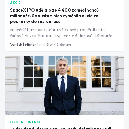
AKCIE
SpaceX IPO udělalo ze 4 400 zaměstnanců
milionáře. Spousta z nich vyměnila akcie za
poukázky do restaurace
Největší burzovní debut v historii proměnil tisíce
řadových zaměstnanců SpaceX v dolarové milionáře.
Někteří ale akcie vyměnili za poukázky do restaurace.
Vojtěch Šplíchal
4
min čtení
16. června
Jak konkrétně IPO společnosti SpaceX ovlivnilo životy
zaměstnanců?
OSOBNÍ FINANCE