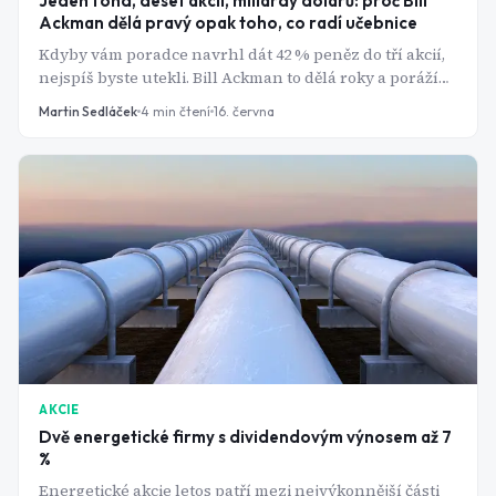
Jeden fond, deset akcií, miliardy dolarů: proč Bill
Ackman dělá pravý opak toho, co radí učebnice
Kdyby vám poradce navrhl dát 42 % peněz do tří akcií,
nejspíš byste utekli. Bill Ackman to dělá roky a poráží
trh. Proč mu to prochází a vám by to neprošlo?
Martin Sedláček
4
min čtení
16. června
AKCIE
Dvě energetické firmy s dividendovým výnosem až 7
%
Energetické akcie letos patří mezi nejvýkonnější části