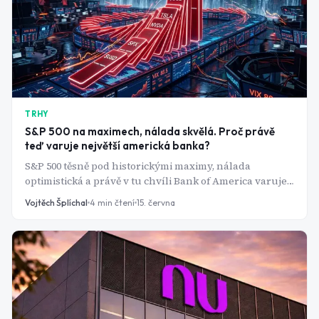
TRHY
S&P 500 na maximech, nálada skvělá. Proč právě
teď varuje největší americká banka?
S&P 500 těsně pod historickými maximy, nálada
optimistická a právě v tu chvíli Bank of America varuje
před lavinovým prodejem ze strany automatizovaných
Vojtěch Šplíchal
4
min čtení
15. června
fondů. Spouštěcí mechanismus je překvapivě
jednoduchý.