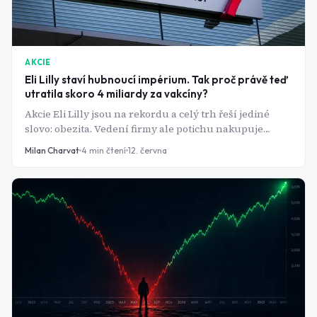
AKCIE
Eli Lilly staví hubnoucí impérium. Tak proč právě teď
utratila skoro 4 miliardy za vakcíny?
Akcie Eli Lilly jsou na rekordu a celý trh řeší jediné
slovo: obezita. Vedení firmy ale potichu nakupuje
úplně jinde. A ten nákup prozrazuje, čeho se sama Lilly
Milan Charvat
4
min čtení
12. června
bojí.