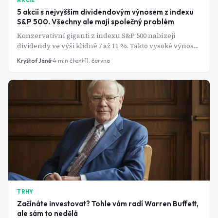
AKCIE
5 akcií s nejvyšším dividendovým výnosem z indexu
S&P 500. Všechny ale mají společný problém
Konzervativní giganti z indexu S&P 500 nabízejí
dividendy ve výši klidně 7 až 11 %. Takto vysoké výnosy
jsou však důsledek hroutících se cen akcií a vlny
Kryštof Jáně
4
min čtení
11. června
snižování pozitivních ratingů ze strany Wall Street. Jde
tedy o pasti na investory nebo tyto firmy dokáží
dividendy udržet?
TRHY
Začínáte investovat? Tohle vám radí Warren Buffett,
ale sám to nedělá