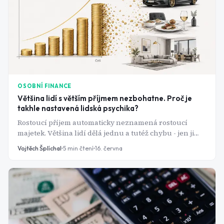
OSOBNÍ FINANCE
Většina lidí s větším příjmem nezbohatne. Proč je
takhle nastavená lidská psychika?
Rostoucí příjem automaticky neznamená rostoucí
majetek. Většina lidí dělá jednu a tutéž chybu - jen ji
nikdy nepojmenuje.
Vojtěch Šplíchal
5
min čtení
16. června