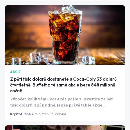
AKCIE
Z pěti tisíc dolarů dostanete u Coca-Coly 33 dolarů
čtvrtletně. Buffett z té samé akcie bere 848 milionů
ročně
Výpočet, kolik vám Coca-Cola pošle z investice za pět
tisíc dolarů, zní nudně. Jenže právě tahle akcie
ukazuje, co s penězi udělá šest desetiletí rostoucích
Kryštof Jáně
4
min čtení
15. června
dividend a proč ji Warren Buffett, přes třicet let,
neprodal.