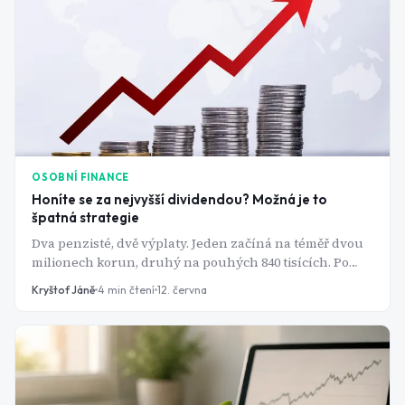
OSOBNÍ FINANCE
Honíte se za nejvyšší dividendou? Možná je to
špatná strategie
Dva penzisté, dvě výplaty. Jeden začíná na téměř dvou
milionech korun, druhý na pouhých 840 tisících. Po
dvaceti letech vydělává víc ten druhý a rozdíl není
Kryštof Jáně
4
min čtení
12. června
malý. O všem rozhoduje jediné číslo, na které se skoro
nikdo nedívá.