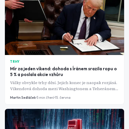
TRHY
Mír za jeden víkend: dohoda s Íránem srazila ropu o
5 % a poslala akcie vzhůru
Války obvykle trhy děsí. Jejich konec je naopak rozjásá.
Víkendová dohoda mezi Washingtonem a Teheránem
ukázala, jak rychle dokáže jediná zpráva přepsat
Martin Sedláček
5
min čtení
15. června
náladu na burzách po celém světě.