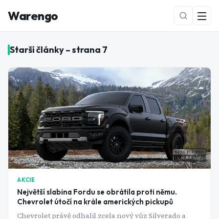
Warengo
Starší články – strana
7
NOVÉ
AKCIE
Největší slabina Fordu se obrátila proti němu.
Chevrolet útočí na krále amerických pickupů
Chevrolet právě odhalil zcela nový vůz Silverado a