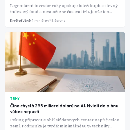
Legendární investor roky opakuje totéž: kupte si levný
indexový fond a nesnažte se časovat trh. Jenže ten
index dnes ze 41 % tvoří deset firem a Berkshire drží
Kryštof Jáně
4
min čtení
11. června
rekordních 397 miliard dolarů v hotovosti. Jak to jde
dohromady?
TRHY
Čína chystá 295 miliard dolarů na AI. Nvidii do plánu
vůbec nepustí
Peking připravuje obří síť datových center napříč celou
zemí. Podmínka je tvrdá: minimálně 80 % techniky