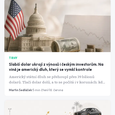
TRHY
Slabší dolar ukrojí z výnosů i českým investorům. Na
vině je americký dluh, který se vymkl kontrole
Americký státní dluh se přehoupl přes 39 bilionů
dolarů. Tlačí dolar dolů, a to se počítá i v korunách: kdo
drží americké akcie nebo S&P 500 ETF, může i při
Martin Sedláček
5
min čtení
16. června
rostoucím trhu skončit v mínusu.