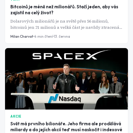
Bitcoinů je méně než milionářů. Stačí jeden, aby vás
zajistil na celý život?
Dolarových milionářů je na světě přes 56 milionů,
bitcoinů jen 21 milionů a velká část je navždy ztracená.
Vlastnit jednu celou minci je tak vzácnější než být
Milan Charvat
4
min čtení
13. června
milionářem. Stačí to ale na zajištění na celý život?
AKCIE
Svět má prvního bilionáře. Jeho firma ale prodělává
miliardy a do jejích akcií teď musí naskočit i indexové