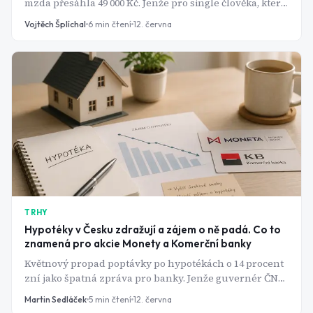
mzda přesáhla 49 000 Kč. Jenže pro single člověka, který
platí nájem sám, to stále nemusí stačit ani na pohodlný
Vojtěch Šplíchal
6
min čtení
12. června
život.
TRHY
Hypotéky v Česku zdražují a zájem o ně padá. Co to
znamená pro akcie Monety a Komerční banky
Květnový propad poptávky po hypotékách o 14 procent
zní jako špatná zpráva pro banky. Jenže guvernér ČNB
teď naznačil, že sazby možná ještě porostou - a pro
Martin Sedláček
5
min čtení
12. června
akcie Monety a Komerční banky to není tak zlá zpráva,