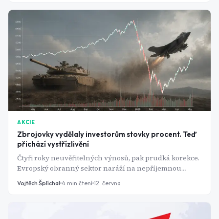
jak by se zdálo.
AKCIE
Zbrojovky vydělaly investorům stovky procent. Teď
přichází vystřízlivění
Čtyři roky neuvěřitelných výnosů, pak prudká korekce.
Evropský obranný sektor naráží na nepříjemnou
otázku: slíbené výdaje vlád jsou skvělé na papíře, ale
Vojtěch Šplíchal
4
min čtení
12. června
kdo je zaplatí?