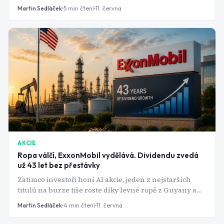
musí být čínské. Pro Huawei je to jízdenka k dominanci,
Martin Sedláček
5
min čtení
11. června
pro americké čipové firmy zavřené dveře.
AKCIE
Ropa válčí, ExxonMobil vydělává. Dividendu zvedá
už 43 let bez přestávky
Zatímco investoři honí AI akcie, jeden z nejstarších
titulů na burze tiše roste díky levné ropě z Guyany a
Texasu. A Wall Street zvedá cílové ceny jednu za
Martin Sedláček
4
min čtení
11. června
druhou.