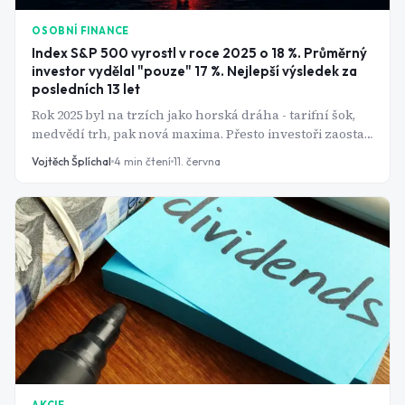
OSOBNÍ FINANCE
Index S&P 500 vyrostl v roce 2025 o 18 %. Průměrný
investor vydělal "pouze" 17 %. Nejlepší výsledek za
posledních 13 let
Rok 2025 byl na trzích jako horská dráha - tarifní šok,
medvědí trh, pak nová maxima. Přesto investoři zaostali
za indexem nejméně od roku 2012. Jak je to možné?
Vojtěch Šplíchal
4
min čtení
11. června