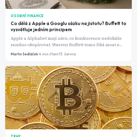
OSOBNÍ FINANCE
Co dělá z Apple a Googlu sázku na jistotu? Buffett to
vysvětluje jedním principem
Apple a Alphabet mají něco, co konkurence nedokáže
snadno okopírovat. Warren Buffett tomu říká moat a
roky podle něj vybírá akcie. Co to v praxi znamená a
Martin Sedláček
4
min čtení
13. června
proč zrovna tyhle dvě firmy?
TRHY