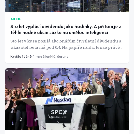
AKCIE
Sto let vyplácí dividendu jako hodinky. A přitom je z
téhle nudné akcie sázka na umělou inteligenci
Sto let v kuse posílá akcionářům čtvrtletní dividendu a
ukazatel beta má pod 0,4. Na papíře nuda. Jenže právě
tahle regulovaná utilita se mezitím proměnila v jednu
Kryštof Jáně
4
min čtení
16. června
z nejpřímějších sázek na boom kolem AI. Jak to jde
dohromady?