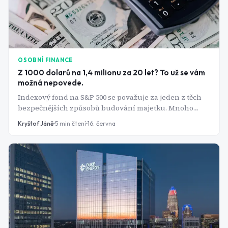
OSOBNÍ FINANCE
Z 1000 dolarů na 1,4 milionu za 20 let? To už se vám
možná nepovede.
Indexový fond na S&P 500 se považuje za jeden z těch
bezpečnějších způsobů budování majetku. Mnoho
investorů do tohoto fondu investuje pod vidinou
Kryštof Jáně
5
min čtení
16. června
milionových zisků. Ty ale stojí na výnosu z jedné
výjimečné dekády a na hrstce akcií, které dnes index
drží pohromadě.