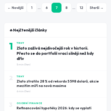
← Novější
1
…
6
7
8
…
12
Starší →
🔥
Nejčtenější články
1
TRHY
Zlato zažívá nejdivočejší rok v historii.
Přesto se do portfolií vrací silněji než kdy
dřív
5
min čtení
2
TRHY
Zlato ztratilo 28 % od rekordu 5 598 dolarů, akcie
mezitím míří na nová maxima
6
min čtení
3
OSOBNÍ FINANCE
Refinancování hypotéky 2026: kdy se vyplatí