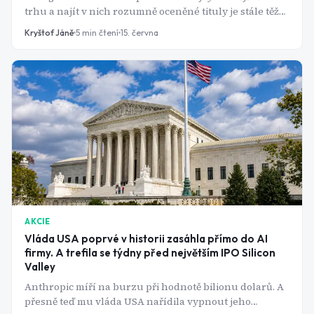
trhu a najít v nich rozumně oceněné tituly je stále těžší.
Přesto se dvě americké firmy z tohoto segmentu trhu
Kryštof Jáně
5
min čtení
15. června
obchodují za nižší násobky zisku než většina
konkurence a zároveň vyplácejí dividendy blížící se 6
až 7 %. Jde o skutečnou příležitost, nebo jen o relativně
levné akcie v sektoru, který se stal příliš drahým.
AKCIE
Vláda USA poprvé v historii zasáhla přímo do AI
firmy. A trefila se týdny před největším IPO Silicon
Valley
Anthropic míří na burzu při hodnotě bilionu dolarů. A
přesně teď mu vláda USA nařídila vypnout jeho