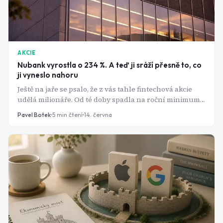
AKCIE
Nubank vyrostla o 234 %. A teď ji sráží přesně to, co
ji vyneslo nahoru
Ještě na jaře se psalo, že z vás tahle fintechová akcie
udělá milionáře. Od té doby spadla na roční minimum,
přišla o finančního šéfa a Wall Street se rozdělila na
Pavel Botek
5
min čtení
14. června
dva nesmiřitelné tábory.