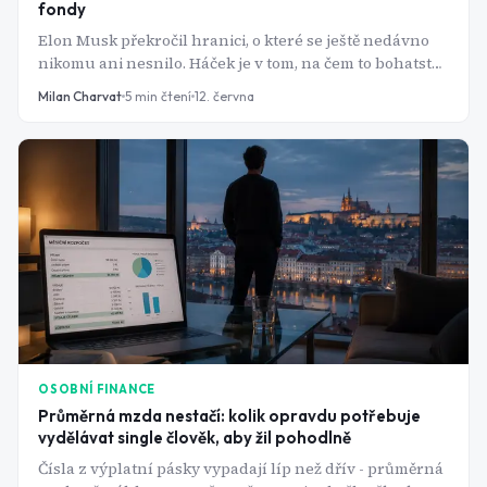
fondy
Elon Musk překročil hranici, o které se ještě nedávno
nikomu ani nesnilo. Háček je v tom, na čem to bohatství
stojí: na firmě, která loni prodělala skoro pět miliard
Milan Charvat
5
min čtení
12. června
dolarů a kde drobní akcionáři nemají skoro žádné
slovo.
OSOBNÍ FINANCE
Průměrná mzda nestačí: kolik opravdu potřebuje
vydělávat single člověk, aby žil pohodlně
Čísla z výplatní pásky vypadají líp než dřív - průměrná