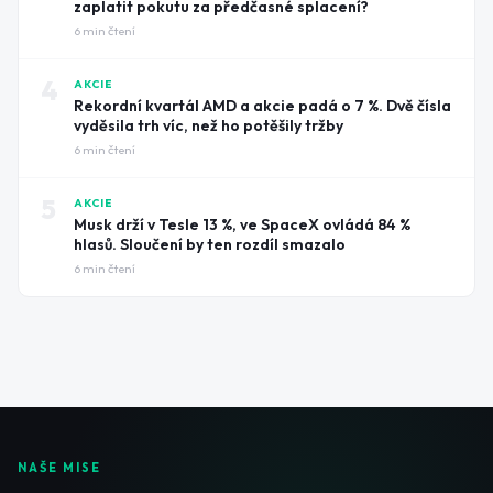
zaplatit pokutu za předčasné splacení?
6
min čtení
4
AKCIE
Rekordní kvartál AMD a akcie padá o 7 %. Dvě čísla
vyděsila trh víc, než ho potěšily tržby
6
min čtení
5
AKCIE
Musk drží v Tesle 13 %, ve SpaceX ovládá 84 %
hlasů. Sloučení by ten rozdíl smazalo
6
min čtení
NAŠE MISE