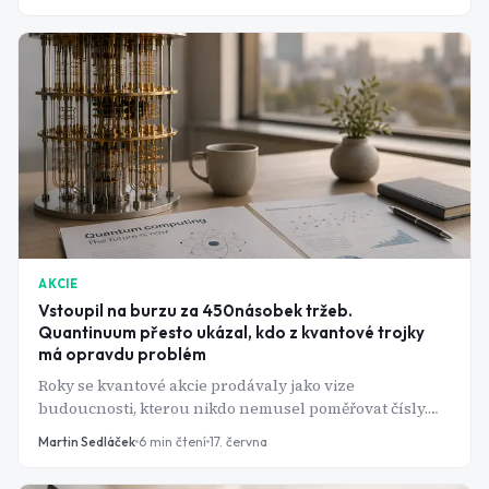
AKCIE
Vstoupil na burzu za 450násobek tržeb.
Quantinuum přesto ukázal, kdo z kvantové trojky
má opravdu problém
Roky se kvantové akcie prodávaly jako vize
budoucnosti, kterou nikdo nemusel poměřovat čísly.
Příchod Quantinuumu na Nasdaq to změnil.
Martin Sedláček
6
min čtení
17. června