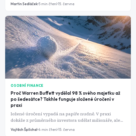
nejlepší model pro většinu světa. Na ziscích firmy
Martin Sedláček
5
min čtení
15. června
přitom visí Amazon i Google.
OSOBNÍ FINANCE
Proč Warren Buffett vydělal 98 % svého majetku až
po šedesátce? Takhle funguje složené úročení v
praxi
ložené úročení vypadá na papíře nudně. V praxi
dokáže z průměrného investora udělat milionáře, ale
jen pokud mu dáte dost času.
Vojtěch Šplíchal
4
min čtení
15. června