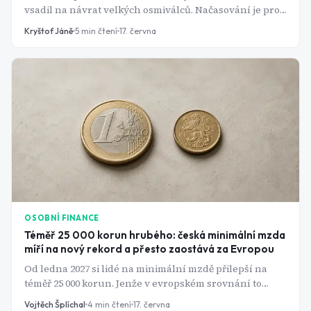
vsadil na návrat velkých osmiválců. Načasování je pro
Ford opravdu špatné. Rival nedokáže udržet svůj
Kryštof Jáně
5
min čtení
17. června
kultovní F-150 na skladě. A vinu nese paradoxně to, co z
něj kdysi udělalo hvězdu. Má Ford šanci stát se opět
respektovanou značkou?
OSOBNÍ FINANCE
Téměř 25 000 korun hrubého: česká minimální mzda
míří na nový rekord a přesto zaostává za Evropou
Od ledna 2027 si lidé na minimální mzdě přilepší na
téměř 25 000 korun. Jenže v evropském srovnání to
Česku na chvostu pomáhá jen málo.
Vojtěch Šplíchal
4
min čtení
17. června