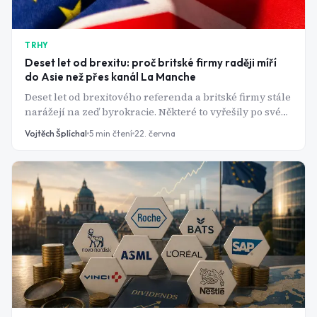
TRHY
Deset let od brexitu: proč britské firmy raději míří
do Asie než přes kanál La Manche
Deset let od brexitového referenda a britské firmy stále
narážejí na zeď byrokracie. Některé to vyřešily po svém
- otočily se zády k Evropě a míří do Asie.
Vojtěch Šplíchal
5
min čtení
22. června