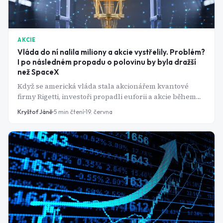
AKCIE
Vláda do ní nalila miliony a akcie vystřelily. Problém?
I po následném propadu o polovinu by byla dražší
než SpaceX
Když se americká vláda stala akcionářem kvantové
firmy Rigetti, investoři propadli euforii a akcie během
několika dní vyskočily o desítky procent. Tato reakce
Kryštof Jáně
5
min čtení
19. června
však může být nejrizikovějším impulzem v celém
sektoru.