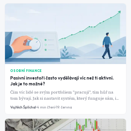
OSOBNÍ FINANCE
Pasivní investoři často vydělávají víc než ti aktivní.
Jak je to možné?
Čím víc lidé se svým portfoliem "pracují", tím hůř na
tom bývají. Jak si nastavit systém, který funguje sám, i
když vy zrovna nemáte chuť řešit trhy.
Vojtěch Šplíchal
4
min čtení
19. června