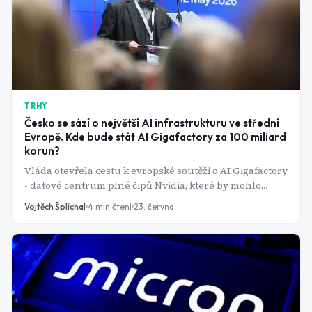
TRHY
Česko se sází o největší AI infrastrukturu ve střední
Evropě. Kde bude stát AI Gigafactory za 100 miliard
korun?
Vláda otevřela cestu k evropské soutěži o AI Gigafactory
- datové centrum plné čipů Nvidia, které by mohlo
změnit pozici Česka v globálním závodu o umělou
Vojtěch Šplíchal
4
min čtení
23. června
inteligenci.