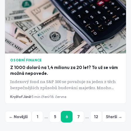
OSOBNÍ FINANCE
Z 1000 dolarů na 1,4 milionu za 20 let? To už se vám
možná nepovede.
Indexový fond na S&P 500 se považuje za jeden z těch
bezpečnějších způsobů budování majetku. Mnoho
investorů do tohoto fondu investuje pod vidinou
Kryštof Jáně
5
min čtení
16. června
milionových zisků. Ty ale stojí na výnosu z jedné
výjimečné dekády a na hrstce akcií, které dnes index
drží pohromadě.
← Novější
1
…
5
6
7
…
12
Starší →