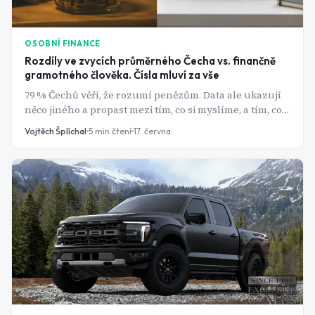
OSOBNÍ FINANCE
Rozdíly ve zvycích průměrného Čecha vs. finančně
gramotného člověka. Čísla mluví za vše
79 % Čechů věří, že rozumí penězům. Data ale ukazují
něco jiného a propast mezi tím, co si myslíme, a tím, co
skutečně děláme, nás ročně stojí tisíce korun.
Vojtěch Šplíchal
5
min čtení
17. června