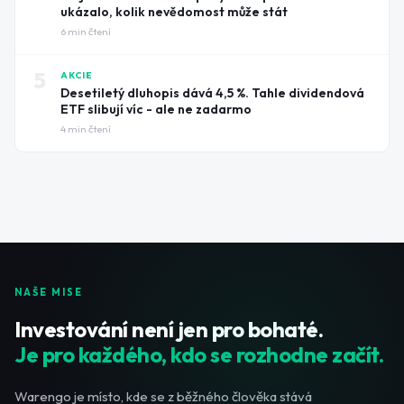
ukázalo, kolik nevědomost může stát
6
min čtení
5
AKCIE
Desetiletý dluhopis dává 4,5 %. Tahle dividendová
ETF slibují víc - ale ne zadarmo
4
min čtení
NAŠE MISE
Investování není jen pro bohaté.
Je pro každého, kdo se rozhodne začít.
Warengo je místo, kde se z běžného člověka stává