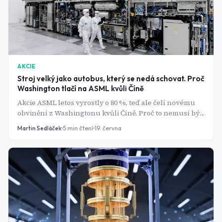
AKCIE
Stroj velký jako autobus, který se nedá schovat. Proč
Washington tlačí na ASML kvůli Číně
Akcie ASML letos vyrostly o 80 %, teď ale čelí novému
obvinění z Washingtonu kvůli Číně. Proč to nemusí být
tak velký problém, jak se na první pohled zdá?
Martin Sedláček
5
min čtení
19. června