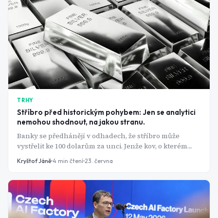
TRHY
Stříbro před historickým pohybem: Jen se analytici
nemohou shodnout, na jakou stranu.
Banky se předhánějí v odhadech, že stříbro může
vystřelit ke 100 dolarům za unci. Jenže kov, o kterém
mluví, mezitím během několika měsíců smazal téměř
Kryštof Jáně
4
min čtení
23. června
polovinu své hodnoty. Co se to děje s aktivem, které se
rádo prodává jako stabilní uchovatel hodnoty?