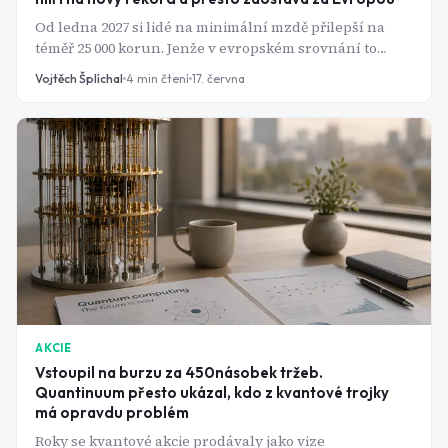
Od ledna 2027 si lidé na minimální mzdě přilepší na
téměř 25 000 korun. Jenže v evropském srovnání to
Česku na chvostu pomáhá jen málo.
Vojtěch Šplíchal
4
min čtení
17. června
AKCIE
Vstoupil na burzu za 450násobek tržeb.
Quantinuum přesto ukázal, kdo z kvantové trojky
má opravdu problém
Roky se kvantové akcie prodávaly jako vize