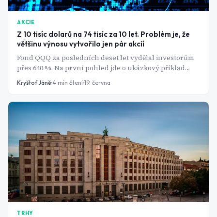
AKCIE
Z 10 tisíc dolarů na 74 tisíc za 10 let. Problém je, že
většinu výnosu vytvořilo jen pár akcií
Fond QQQ za posledních deset let vydělal investorům
přes 640 %. Na první pohled jde o ukázkový příklad
pasivního investování. Za mimořádným výkonem ale
Kryštof Jáně
4
min čtení
19. června
stojí hrstka technologických gigantů, jejichž valuace se
pohybují na historických maximech. Evropský investor
si tento fond však přímo koupit nemůže.
TRHY