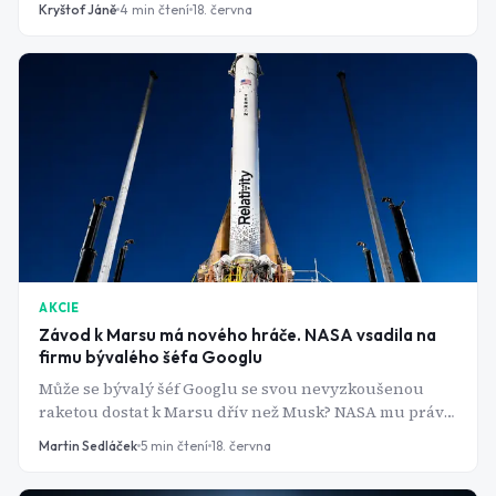
Kryštof Jáně
4
min čtení
18. června
financovala ho prodejem akcií, které jí právě
vydělávaly. Nakoupila však i 2 menší společnosti s
vysokým růstovým potenciálem.
AKCIE
Závod k Marsu má nového hráče. NASA vsadila na
firmu bývalého šéfa Googlu
Může se bývalý šéf Googlu se svou nevyzkoušenou
raketou dostat k Marsu dřív než Musk? NASA mu právě
dala překvapivou šanci to zkusit.
Martin Sedláček
5
min čtení
18. června