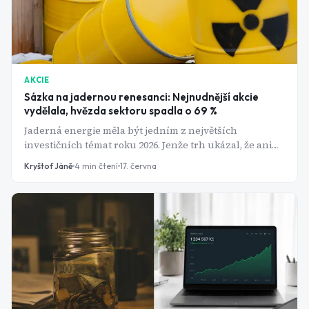
AKCIE
Sázka na jadernou renesanci: Nejnudnější akcie
vydělala, hvězda sektoru spadla o 69 %
Jaderná energie měla být jedním z největších
investičních témat roku 2026. Jenže trh ukázal, že ani
megatrend postavený na AI nezaručuje růst akcií. Tři
Kryštof Jáně
4
min čtení
17. června
akcie spojené s jadernou renesancí se během několika
měsíců vydaly zcela opačnými směry a připomněly
investorům, že mezi atraktivitou a dobrou investicí
bývá často propastný rozdíl.