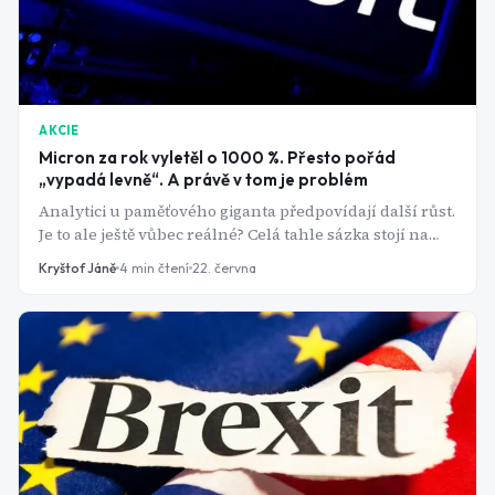
AKCIE
Micron za rok vyletěl o 1000 %. Přesto pořád
„vypadá levně“. A právě v tom je problém
Analytici u paměťového giganta předpovídají další růst.
Je to ale ještě vůbec reálné? Celá tahle sázka stojí na
jediném odvážném předpokladu: že nejstarší zákon
Kryštof Jáně
4
min čtení
22. června
polovodičového byznysu, který tady byl dlouhá
desetiletí, přestal platit.