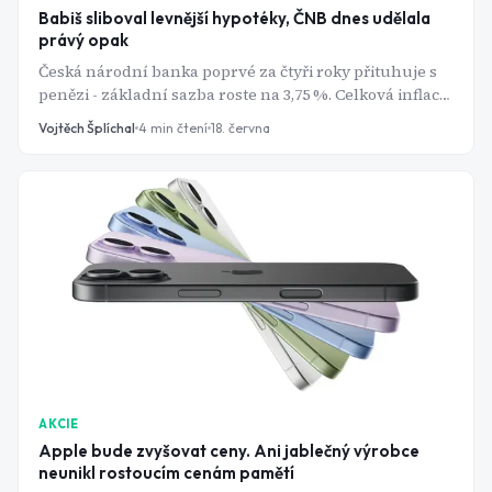
Babiš sliboval levnější hypotéky, ČNB dnes udělala
právý opak
Česká národní banka poprvé za čtyři roky přituhuje s
penězi - základní sazba roste na 3,75 %. Celková inflace
přitom vypadá krotce. Co se tedy skrývá pod povrchem?
Vojtěch Šplíchal
4
min čtení
18. června
AKCIE
Apple bude zvyšovat ceny. Ani jablečný výrobce
neunikl rostoucím cenám pamětí