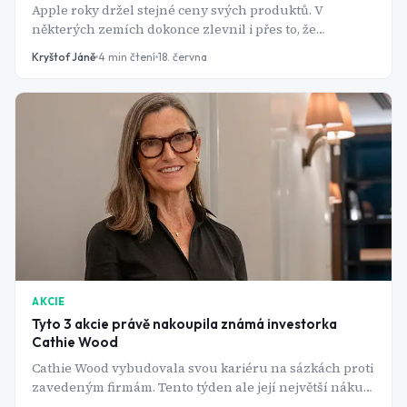
Apple roky držel stejné ceny svých produktů. V
některých zemích dokonce zlevnil i přes to, že
konkurence zdražovala. Teď to vzdává. Ani výrobce
Kryštof Jáně
4
min čtení
18. června
iPhonů nedokáže vstřebat obří nárůst cen pamětí. O
kolik mohou nové modely zdražit?
AKCIE
Tyto 3 akcie právě nakoupila známá investorka
Cathie Wood
Cathie Wood vybudovala svou kariéru na sázkách proti
zavedeným firmám. Tento týden ale její největší nákup
zamířil do farmaceutického giganta Eli Lilly. A