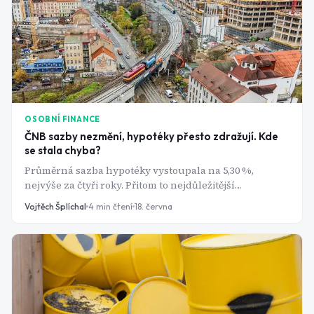
OSOBNÍ FINANCE
ČNB sazby nezmění, hypotéky přesto zdražují. Kde
se stala chyba?
Průměrná sazba hypotéky vystoupala na 5,30 %,
nejvýše za čtyři roky. Přitom to nejdůležitější
rozhodnutí se neodehrává v pražské Senovážné ulici,
Vojtěch Šplíchal
4
min čtení
18. června
ale na mezibankovním trhu v Evropě.