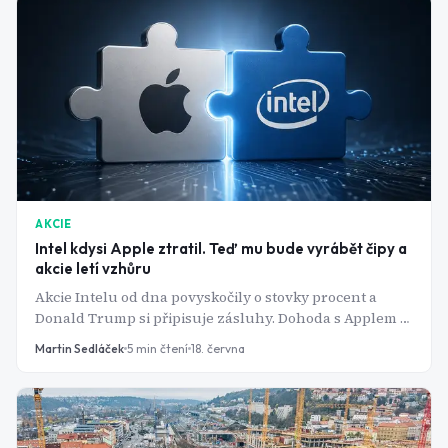
AKCIE
Intel kdysi Apple ztratil. Teď mu bude vyrábět čipy a
akcie letí vzhůru
Akcie Intelu od dna povyskočily o stovky procent a
Donald Trump si připisuje zásluhy. Dohoda s Applem je
poslední dílek skládačky, na které americká vláda
Martin Sedláček
5
min čtení
18. června
zatím vydělává miliardy.