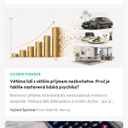
rostoucím trhu skončit v mínusu.
OSOBNÍ FINANCE
Většina lidí s větším příjmem nezbohatne. Proč je
takhle nastavená lidská psychika?
Rostoucí příjem automaticky neznamená rostoucí
majetek. Většina lidí dělá jednu a tutéž chybu - jen ji
nikdy nepojmenuje.
Vojtěch Šplíchal
5
min čtení
16. června