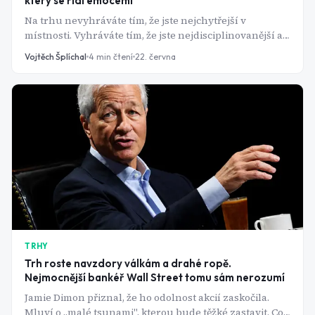
který se řídí emocemi
Na trhu nevyhráváte tím, že jste nejchytřejší v
místnosti. Vyhráváte tím, že jste nejdisciplinovanější a
data to potvrzují rok za rokem.
Vojtěch Šplíchal
4
min čtení
22. června
TRHY
Trh roste navzdory válkám a drahé ropě.
Nejmocnější bankéř Wall Street tomu sám nerozumí
Jamie Dimon přiznal, že ho odolnost akcií zaskočila.
Mluví o „malé tsunami", kterou bude těžké zastavit. Co