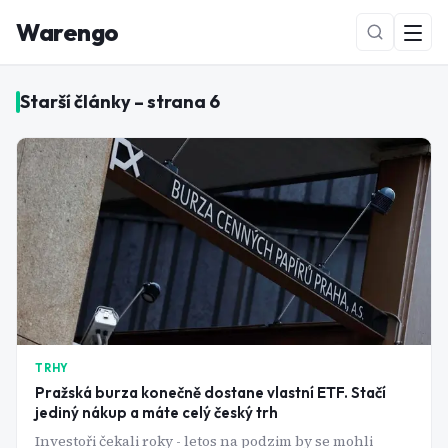
Warengo
Starší články – strana
6
NOVÉ
TRHY
Pražská burza konečně dostane vlastní ETF. Stačí
jediný nákup a máte celý český trh
Investoři čekali roky - letos na podzim by se mohli