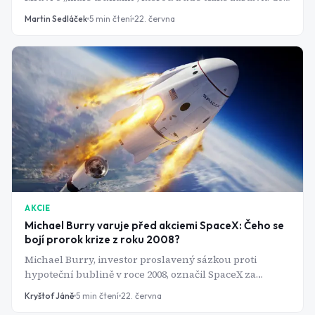
se skrývá za jeho znepokojením?
Martin Sedláček
5
min čtení
22. června
AKCIE
Michael Burry varuje před akciemi SpaceX: Čeho se
bojí prorok krize z roku 2008?
Michael Burry, investor proslavený sázkou proti
hypoteční bublině v roce 2008, označil SpaceX za
absurdně drahou akcii. Jenže i tak proti ní odmítl
Kryštof Jáně
5
min čtení
22. června
vsadit. Co to tedy vypovídá o akciích?