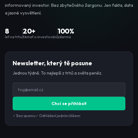
informovaný investor. Bez zbytečného žargonu. Jen fakta, data
a jasné vysvětlení.
8
20+
100%
let na trhu
témat o investování
zdarma
Newsletter, který tě posune
Jednou týdně. To nejlepší z trhů a světa peněz.
Chci se přihlásit
✓ Bez spamu
✓ Odhlášení jedním klikem