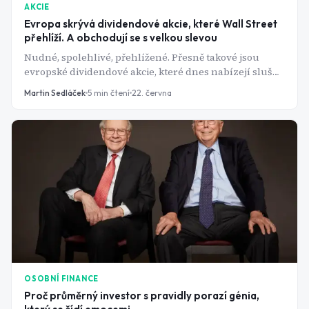
AKCIE
Evropa skrývá dividendové akcie, které Wall Street
přehlíží. A obchodují se s velkou slevou
Nudné, spolehlivé, přehlížené. Přesně takové jsou
evropské dividendové akcie, které dnes nabízejí slušný
výnos a navrch výraznou slevu oproti své odhadované
Martin Sedláček
5
min čtení
22. června
hodnotě.
OSOBNÍ FINANCE
Proč průměrný investor s pravidly porazí génia,