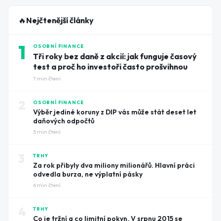
🔥
Nejčtenější články
1
OSOBNÍ FINANCE
Tři roky bez daně z akcií: jak funguje časový
test a proč ho investoři často prošvihnou
7
min čtení
2
OSOBNÍ FINANCE
Výběr jediné koruny z DIP vás může stát deset let
daňových odpočtů
5
min čtení
3
TRHY
Za rok přibyly dva miliony milionářů. Hlavní práci
odvedla burza, ne výplatní pásky
6
min čtení
4
TRHY
Co je tržní a co limitní pokyn. V srpnu 2015 se