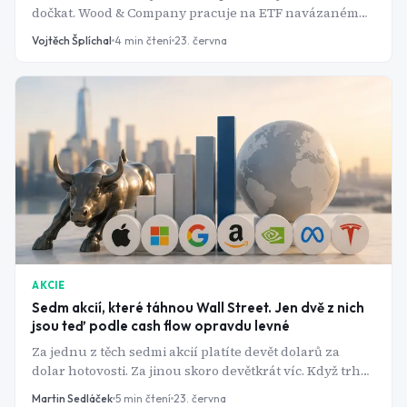
dočkat. Wood & Company pracuje na ETF navázaném
na index PX, které umožní koupit celý koš pražských
Vojtěch Šplíchal
4
min čtení
23. června
blue chips jedním obchodem.
AKCIE
Sedm akcií, které táhnou Wall Street. Jen dvě z nich
jsou teď podle cash flow opravdu levné
Za jednu z těch sedmi akcií platíte devět dolarů za
dolar hotovosti. Za jinou skoro devětkrát víc. Když trhy
padají, tenhle rozdíl najednou znamená všechno.
Martin Sedláček
5
min čtení
23. června