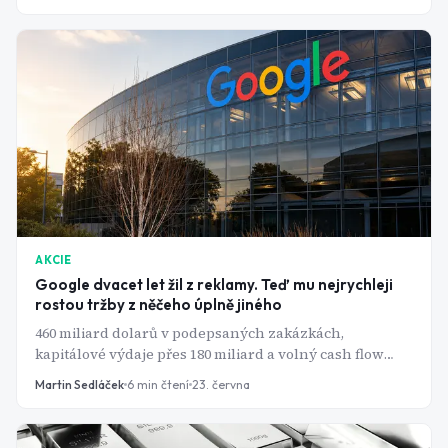
AKCIE
Google dvacet let žil z reklamy. Teď mu nejrychleji
rostou tržby z něčeho úplně jiného
460 miliard dolarů v podepsaných zakázkách,
kapitálové výdaje přes 180 miliard a volný cash flow
dolů o 47 %. Googlu rozjela AI tržby naplno - jen za
Martin Sedláček
6
min čtení
23. června
pořádnou cenu.