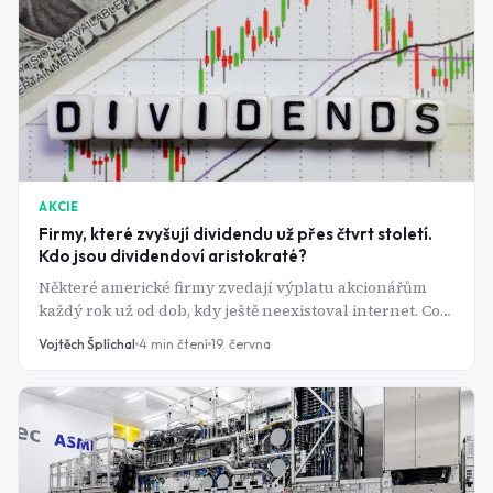
AKCIE
Firmy, které zvyšují dividendu už přes čtvrt století.
Kdo jsou dividendoví aristokraté?
Některé americké firmy zvedají výplatu akcionářům
každý rok už od dob, kdy ještě neexistoval internet. Co
tahle exkluzivní skupina nabízí a kde má slabiny?
Vojtěch Šplíchal
4
min čtení
19. června