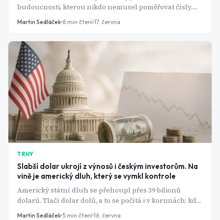
budoucnosti, kterou nikdo nemusel poměřovat čísly.
Příchod Quantinuumu na Nasdaq to změnil.
Martin Sedláček
6
min čtení
17. června
TRHY
Slabší dolar ukrojí z výnosů i českým investorům. Na
vině je americký dluh, který se vymkl kontrole
Americký státní dluh se přehoupl přes 39 bilionů
dolarů. Tlačí dolar dolů, a to se počítá i v korunách: kdo
drží americké akcie nebo S&P 500 ETF, může i při
Martin Sedláček
5
min čtení
16. června