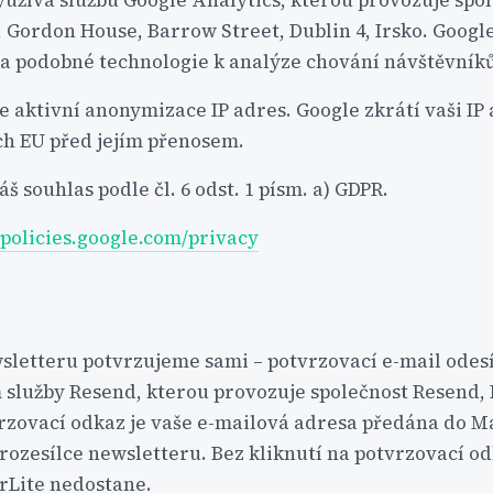
žívá službu Google Analytics, kterou provozuje spo
, Gordon House, Barrow Street, Dublin 4, Irsko. Googl
 a podobné technologie k analýze chování návštěvník
 aktivní anonymizace IP adres. Google zkrátí vaši IP
ch EU před jejím přenosem.
áš souhlas podle čl. 6 odst. 1 písm. a) GDPR.
policies.google.com/privacy
wsletteru potvrzujeme sami – potvrzovací e-mail ode
 služby Resend, kterou provozuje společnost Resend, 
vrzovací odkaz je vaše e-mailová adresa předána do Ma
rozesílce newsletteru. Bez kliknutí na potvrzovací od
rLite nedostane.