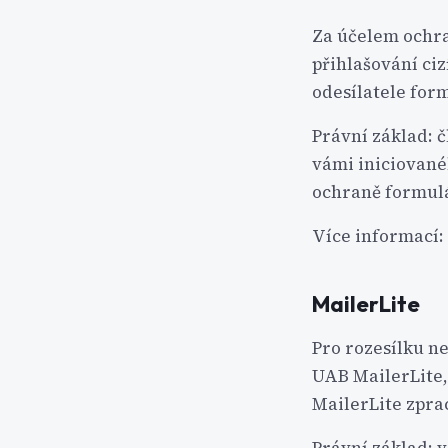
Za účelem ochra
přihlašování ci
odesílatele for
Právní základ: č
vámi iniciovanéh
ochraně formulář
Více informací:
MailerLite
Pro rozesílku n
UAB MailerLite, 
MailerLite zpra