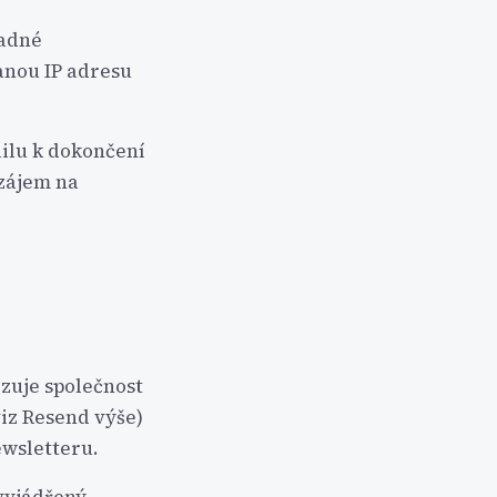
madné
anou IP adresu
ailu k dokončení
 zájem na
zuje společnost
viz Resend výše)
ewsletteru.