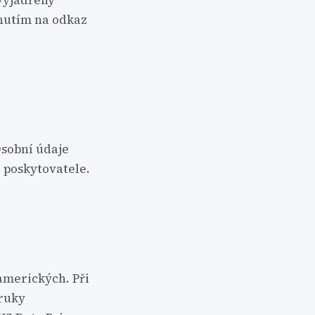
 vyjádřený
knutím na odkaz
Osobní údaje
 poskytovatele.
 amerických. Při
áruky