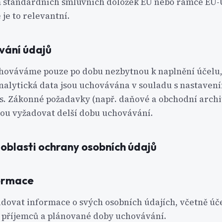
 standardních smluvních doložek EU nebo rámce EU-
je to relevantní.
vání údajů
hováváme pouze po dobu nezbytnou k naplnění účelu,
alytická data jsou uchovávána v souladu s nastaven
s. Zákonné požadavky (např. daňové a obchodní arch
ou vyžadovat delší dobu uchovávání.
 oblasti ochrany osobních údajů
ormace
dovat informace o svých osobních údajích, včetně úč
, příjemců a plánované doby uchovávání.