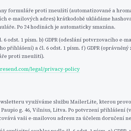
ny formuláře proti zneužití (automatizované a hro
zích e-mailových adres) krátkodobě ukládáme hashov
muláře. Po 24 hodinách je automaticky smazána.
l. 6 odst. 1 písm. b) GDPR (odeslání potvrzovacího e-m
o přihlášení) a čl. 6 odst. 1 písm. f) GDPR (oprávněný
e proti zneužití).
resend.com/legal/privacy-policy
ewsletteru využíváme službu MailerLite, kterou provo
Paupio g. 46, Vilnius, Litva. Po potvrzení přihlášení (
covává vaši e-mailovou adresu za účelem doručení n