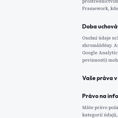
prostřednictvím
Framework, kde 
Doba uchová
Osobní údaje uc
shromážděny. An
Google Analytic
povinnosti) moh
Vaše práva v
Právo na inf
Máte právo poža
kategorií údajů