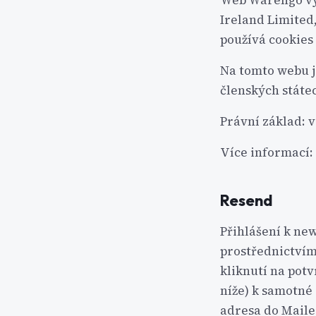
Web Warengo vyu
Ireland Limited
používá cookies
Na tomto webu je
členských státe
Právní základ: v
Více informací:
Resend
Přihlášení k ne
prostřednictvím
kliknutí na pot
níže) k samotné 
adresa do Maile