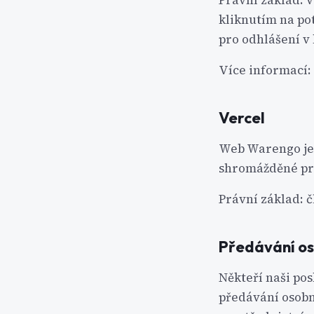
Právní základ: v
kliknutím na po
pro odhlášení v
Více informací:
Vercel
Web Warengo je 
shromážděné pro
Právní základ: čl
Předávání os
Někteří naši pos
předávání osobn