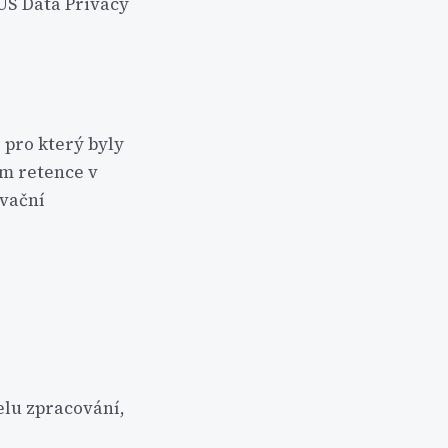
US Data Privacy
 pro který byly
ím retence v
ivační
elu zpracování,