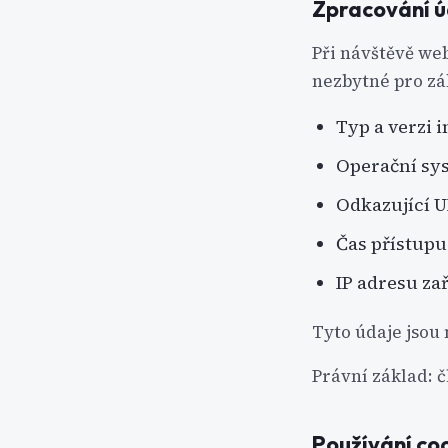
Zpracování ú
Při návštěvě we
nezbytné pro zá
Typ a verzi 
Operační sys
Odkazující U
Čas přístupu
IP adresu za
Tyto údaje jsou 
Právní základ: čl
Používání co