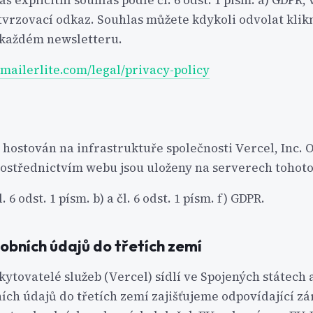
áš explicitní souhlas podle čl. 6 odst. 1 písm. a) GDPR,
tvrzovací odkaz. Souhlas můžete kdykoli odvolat kli
 každém newsletteru.
mailerlite.com/legal/privacy-policy
hostován na infrastruktuře společnosti Vercel, Inc. 
střednictvím webu jsou uloženy na serverech tohoto
. 6 odst. 1 písm. b) a čl. 6 odst. 1 písm. f) GDPR.
obních údajů do třetích zemí
kytovatelé služeb (Vercel) sídlí ve Spojených státech
ích údajů do třetích zemí zajišťujeme odpovídající z