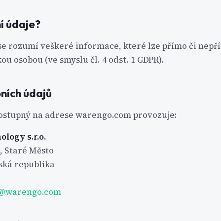
í údaje?
e rozumí veškeré informace, které lze přímo či nepří
ou osobou (ve smyslu čl. 4 odst. 1 GDPR).
ních údajů
stupný na adrese warengo.com provozuje:
logy s.r.o.
, Staré Město
eská republika
@warengo.com