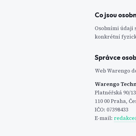
Co jsou osobn
Osobními údaji s
konkrétní fyzick
Správce osob
Web Warengo do
Warengo Techno
Platnéřská 90/13
110 00 Praha, Č
IČO: 07398433
E-mail:
redakce