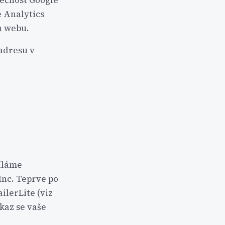
lečnost Google
e Analytics
ů webu.
 adresu v
síláme
Inc. Teprve po
ilerLite (viz
kaz se vaše