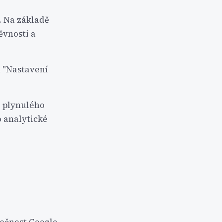
. Na základě
ěvnosti a
u "Nastavení
í plynulého
o analytické