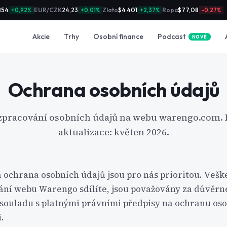
854
EUR/CZK
24,23
Zlato
$4 401
Ropa
$77,08
+0,92%
+0,01%
+2,37%
−0,27%
Podcast
Akcie
Trhy
Osobní finance
NOVÉ
Ochrana osobních údajů
zpracování osobních údajů na webu warengo.com. 
aktualizace: květen 2026.
 ochrana osobních údajů jsou pro nás prioritou. Vešk
vání webu Warengo sdílíte, jsou považovány za důvěrn
souladu s platnými právními předpisy na ochranu oso
.