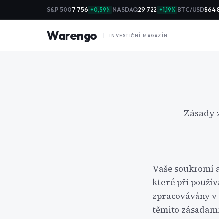
S&P 500
7 756
NASDAQ
29 722
BTC/USD
$64 
+0,59%
+1,19%
Warengo
INVESTIČNÍ MAGAZÍN
Zásady 
Vaše soukromí a
které při použí
zpracovávány v 
těmito zásadami