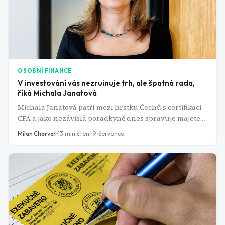
OSOBNÍ FINANCE
V investování vás nezruinuje trh, ale špatná rada,
říká Michala Janatová
Michala Janatová patří mezi hrstku Čechů s certifikací
CFA a jako nezávislá poradkyně dnes spravuje majetek
klientů. Je také první členkou redakční rady, která
Milan Charvat
13
min čtení
9. července
dohlíží na obsah médií v ekosystému Bulios, včetně
Warenga. V rozhovoru jsme vynechali klasickou
otázku „kam investovat" a soustředili se na něco
praktičtějšího: jak se v Česku bránit špatné radě,
prohlédnout provizní motivaci a nenechat se
zmanipulovat trhem ani prodejcem.