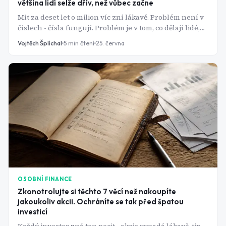
většina lidí selže dřív, než vůbec začne
Mít za deset let o milion víc zní lákavě. Problém není v
číslech - čísla fungují. Problém je v tom, co dělají lidé,
když trhy nerostou podle plánu.
Vojtěch Šplíchal
5
min čtení
25. června
OSOBNÍ FINANCE
Zkonotrolujte si těchto 7 věcí než nakoupíte
jakoukoliv akcii. Ochráníte se tak před špatou
investicí
Každý investor zná ten pocit - akcie vypadá lákavě, tip