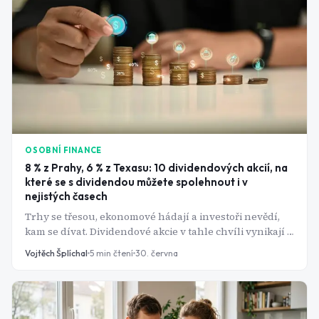
OSOBNÍ FINANCE
8 % z Prahy, 6 % z Texasu: 10 dividendových akcií, na
které se s dividendou můžete spolehnout i v
nejistých časech
Trhy se třesou, ekonomové hádají a investoři nevědí,
kam se dívat. Dividendové akcie v tahle chvíli vynikají -
firma vám prostě pošle peníze, bez ohledu na to, co
Vojtěch Šplíchal
5
min čtení
30. června
dělá kurz. Tady je deset, které to v roce 2026 dělají
nejlépe.