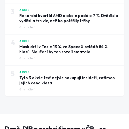
3
AKCIE
Rekordní kvartál AMD a akcie padá o 7 %. Dvě čísla
vyděsila trh víc, než ho potěšily tržby
6
min čtení
4
AKCIE
Musk drží v Tesle 13 %, ve SpaceX ovládá 84 %
hlasů. Sloučení by ten rozdíl smazalo
6
min čtení
5
AKCIE
Tyto 3 akcie teď nejvíc nakupují insideři, zatímco
jejich cena klesá
6
min čtení
Daně, DIP a osobní finance v ČR - co