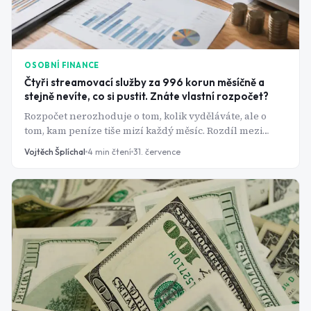
OSOBNÍ FINANCE
Čtyři streamovací služby za 996 korun měsíčně a
stejně nevíte, co si pustit. Znáte vlastní rozpočet?
Rozpočet nerozhoduje o tom, kolik vyděláváte, ale o
tom, kam peníze tiše mizí každý měsíc. Rozdíl mezi
fixními a variabilními výdaji je přitom klíč, který většina
Vojtěch Šplíchal
4
min čtení
31. července
lidí nikdy pořádně nepoužije.