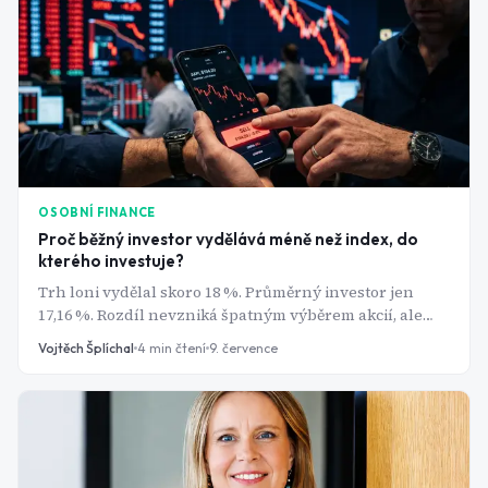
OSOBNÍ FINANCE
Proč běžný investor vydělává méně než index, do
kterého investuje?
Trh loni vydělal skoro 18 %. Průměrný investor jen
17,16 %. Rozdíl nevzniká špatným výběrem akcií, ale
pár opakovanými chybami, kterých se dopouští skoro
Vojtěch Šplíchal
4
min čtení
9. července
každý začátečník.