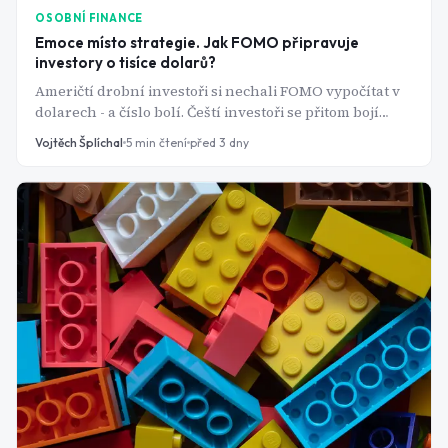
OSOBNÍ FINANCE
Emoce místo strategie. Jak FOMO připravuje
investory o tisíce dolarů?
Američtí drobní investoři si nechali FOMO vypočítat v
dolarech - a číslo bolí. Čeští investoři se přitom bojí
něčeho úplně jiného.
Vojtěch Šplíchal
5
min čtení
před 3 dny