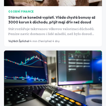
OSOBNÍ FINANCE
Stárnutí se konečně vyplatí. Vláda chystá bonusy až
3000 korun k důchodu, přijít mají dřív než dosud
Stát rozšiřuje takzvanou věkovou valorizaci důchodů.
Peníze navíc dostanou i lidé mladší, než bylo dosud
potřeba, a někteří senioři navíc dostanou zpět peníze z
Vojtěch Šplíchal
4
min čtení
před 4 dny
penzijka.