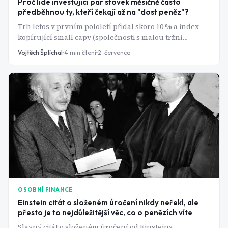
Proč lidé investující pár stovek měsíčně často
předběhnou ty, kteří čekají až na "dost peněz"?
Trh letos v prvním pololetí přidal skoro 10 % a index
kopírující small capy (společnosti s malou tržní
kapitalizací do 2 miliard dolarů) dokonce téměř 20 %.
Vojtěch Šplíchal
4
min čtení
2. července
Kdo čekal na velký balík peněz, aby "začal pořádně",
čekal zbytečně.
OSOBNÍ FINANCE
Einstein citát o složeném úročení nikdy neřekl, ale
přesto je to nejdůležitější věc, co o penězích víte
Slavný citát o složeném úročení od Einsteina