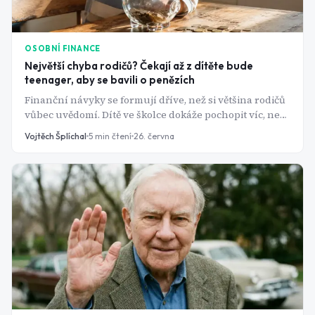
OSOBNÍ FINANCE
Největší chyba rodičů? Čekají až z dítěte bude
teenager, aby se bavili o penězích
Finanční návyky se formují dříve, než si většina rodičů
vůbec uvědomí. Dítě ve školce dokáže pochopit víc, než
čekáte - a každý promarněný rok se pak těžko dohání.
Vojtěch Šplíchal
5
min čtení
26. června