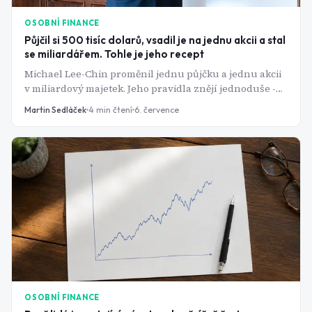
OSOBNÍ FINANCE
Půjčil si 500 tisíc dolarů, vsadil je na jednu akcii a stal
se miliardářem. Tohle je jeho recept
Michael Lee-Chin proměnil jednu půjčku a jednu akcii
v miliardový majetek. Jeho pravidla znějí jednoduše -
realita za nimi je mnohem riskantnější.
Martin Sedláček
4
min čtení
6. července
OSOBNÍ FINANCE