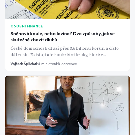
OSOBNÍ FINANCE
Sněhová koule, nebo lavina? Dva způsoby, jak se
skutečně zbavit dluhů
České domácnosti dluží přes 3,6 bilionu korun a číslo
dál roste. Existují ale konkrétní kroky, které z
bludného kruhu splátek dokážou dostat i bez zázraků.
Vojtěch Šplíchal
4
min čtení
8. července