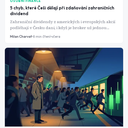
OSOBNÍ FINANCE
5 chyb, které Češi dělají při zdaňování zahraničních
dividend
Zahraniční dividendy z amerických i evropských akcií
podléhají v Česku dani, i když je broker už jednou
zdanil v zahraničí. Pět opakujících se pochybení
Milan Charvat
6
min čtení
včera
dokáže investora připravit o desítky procent výnosu
nebo přivést k doměření od finančního úřadu.