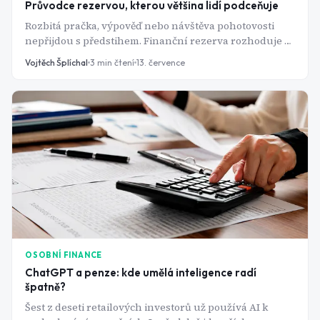
Průvodce rezervou, kterou většina lidí podceňuje
Rozbitá pračka, výpověď nebo návštěva pohotovosti
nepřijdou s předstihem. Finanční rezerva rozhoduje o
tom, jestli takovou ránu ustojíte v klidu, nebo skončíte
Vojtěch Šplíchal
3
min čtení
13. července
u kreditky s vysokým úrokem.
OSOBNÍ FINANCE
ChatGPT a penze: kde umělá inteligence radí
špatně?
Šest z deseti retailových investorů už používá AI k