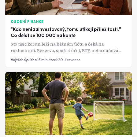
OSOBNÍ FINANCE
"Kdo není zainvestovaný, tomu utíkají příležitosti."
Co dělat se 100 000 na kontě
Sto tisíc korun leží na běžném účtu a čeká na
rozhodnutí. Rezerva, spořicí účet, ETF, nebo daňová
úleva přes DIP? Tady je postup, jak částku rozdělit bez
Vojtěch Šplíchal
5
min čtení
20. července
zbytečných chyb.