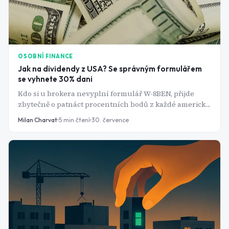
OSOBNÍ FINANCE
Jak na dividendy z USA? Se správným formulářem
se vyhnete 30% dani
Kdo si u brokera nevyplní formulář W-8BEN, přijde
zbytečně o patnáct procentních bodů z každé americké
dividendy - a v Česku si je zpětně nikdo nezapočte. Jak
Milan Charvat
5
min čtení
30. července
funguje srážková daň, kam patří dividendy v přiznání a
kde investoři nejčastěji tratí.