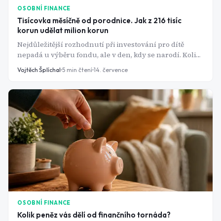
OSOBNÍ FINANCE
Tisícovka měsíčně od porodnice. Jak z 216 tisíc
korun udělat milion korun
Nejdůležitější rozhodnutí při investování pro dítě
nepadá u výběru fondu, ale v den, kdy se narodí. Kolik
peněz je "dost" a kam je poslat?
Vojtěch Šplíchal
5
min čtení
14. července
OSOBNÍ FINANCE
Kolik peněz vás dělí od finančního tornáda?