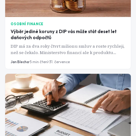
OSOBNÍ FINANCE
Výběr jediné koruny z DIP vás může stát deset let
daňových odpočtů
DIP má za dva roky čtvrt milionu smluv a roste rychleji,
než se čekalo. Ministerstvo financí ale k produktu
vydalo pravidla, ze kterých tři podstatná v žádné
Jan Blecha
5
min čtení
31. července
reklamě nenajdete.