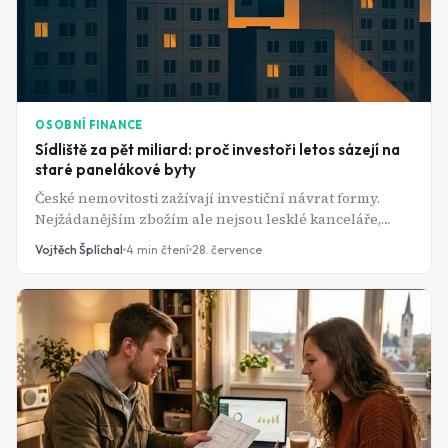
OSOBNÍ FINANCE
Sídliště za pět miliard: proč investoři letos sázejí na
staré panelákové byty
České nemovitosti zažívají investiční návrat formy.
Nejžádanějším zbožím ale nejsou lesklé kanceláře,
nýbrž obyčejné panelákové byty na okraji Prahy.
Vojtěch Šplíchal
4
min čtení
28. července