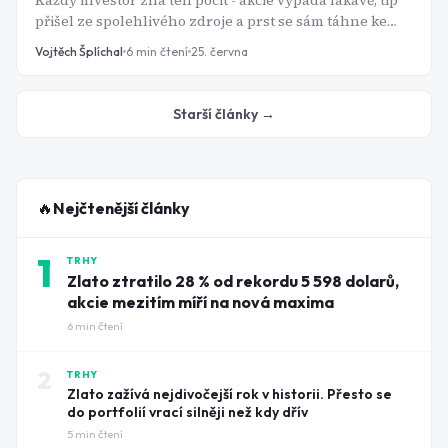
přišel ze spolehlivého zdroje a prst se sám táhne ke
tlačítku. Právě tehdy je čas zpomalit a projít checklist.
Vojtěch Šplíchal
6
min čtení
25. června
Starší články →
🔥
Nejčtenější články
1
TRHY
Zlato ztratilo 28 % od rekordu 5 598 dolarů,
akcie mezitím míří na nová maxima
6
min čtení
2
TRHY
Zlato zažívá nejdivočejší rok v historii. Přesto se
do portfolií vrací silněji než kdy dřív
5
min čtení