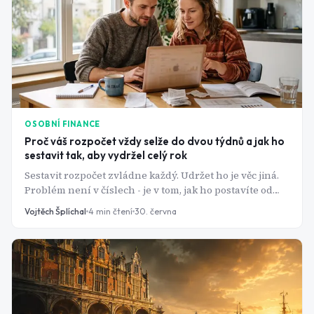
OSOBNÍ FINANCE
Proč váš rozpočet vždy selže do dvou týdnů a jak ho
sestavit tak, aby vydržel celý rok
Sestavit rozpočet zvládne každý. Udržet ho je věc jiná.
Problém není v číslech - je v tom, jak ho postavíte od
začátku. Tady je návod, který neskončí v šuplíku.
Vojtěch Šplíchal
4
min čtení
30. června