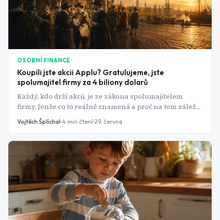
OSOBNÍ FINANCE
Koupili jste akcii Applu? Gratulujeme, jste
spolumajitel firmy za 4 biliony dolarů
Každý, kdo drží akcii, je ze zákona spolumajitelem
firmy. Jenže co to reálně znamená a proč na tom záleží
víc, než si většina lidí myslí?
Vojtěch Šplíchal
4
min čtení
29. června