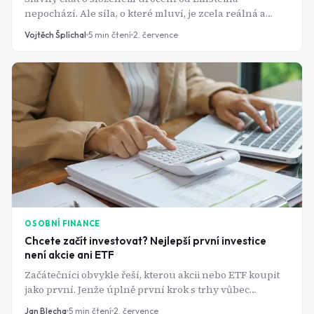
nepochází. Ale síla, o které mluví, je zcela reálná a
rozhoduje o tom, jestli budete mít na důchod dost, nebo
Vojtěch Šplíchal
5
min čtení
2. července
ne.
OSOBNÍ FINANCE
Chcete začít investovat? Nejlepší první investice
není akcie ani ETF
Začátečníci obvykle řeší, kterou akcii nebo ETF koupit
jako první. Jenže úplně první krok s trhy vůbec
nesouvisí - a právě jeho přeskočení stojí nováčky nejvíc
Jan Blecha
5
min čtení
2. července