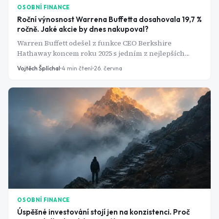
OSOBNÍ FINANCE
Roční výnosnost Warrena Buffetta dosahovala 19,7 %
ročně. Jaké akcie by dnes nakupoval?
Warren Buffett odešel z funkce CEO Berkshire
Hathaway koncem roku 2025 s jedním z nejlepších
investičních záznamů v historii - anualizovaných 19,7
Vojtěch Šplíchal
4
min čtení
26. června
% za šedesát let. Jenže jeho strategie není žádné
tajemství. Stojí na třech principech, které většina
investorů odmítá dodržovat, protože jsou příliš nudné.
OSOBNÍ FINANCE
Úspěšné investování stojí jen na konzistenci. Proč