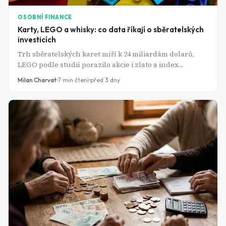
OSOBNÍ FINANCE
Karty, LEGO a whisky: co data říkají o sběratelských
investicích
Trh sběratelských karet míří k 24 miliardám dolarů,
LEGO podle studií porazilo akcie i zlato a index
luxusních sběratelských aktiv se po letech poklesů
Milan Charvat
7
min čtení
před 3 dny
stabilizuje. Data ale zároveň ukazují, proč jsou tyto
investice plné rizik a proč by měly zůstat jen malým
doplňkem portfolia.