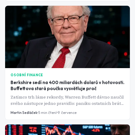
OSOBNÍ FINANCE
Berkshire sedí na 400 miliardách dolarů v hotovosti.
Buffettova stará poučka vysvětluje proč
Zatímco trh láme rekordy, Warren Buffett dávno naučil
svého nástupce jedno pravidlo: paniku ostatních brát
jako příležitost. Čísla za poslední čtvrtletí to potvrzují.
Martin Sedláček
5
min čtení
9. července