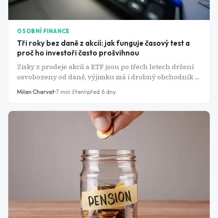
OSOBNÍ FINANCE
Tři roky bez daně z akcií: jak funguje časový test a
proč ho investoři často prošvihnou
Zisky z prodeje akcií a ETF jsou po třech letech držení
osvobozeny od daně, výjimku má i drobný obchodník s
ročním příjmem do 100 000 Kč. Pravidlo má ale řadu
Milan Charvat
7
min čtení
před 6 dny
háčků - dokoupení stejné akcie, navýšení jmenovité
hodnoty nebo špatně spárovaný prodej dokážou
osvobození zhatit i po letech držení.