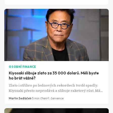
peněz.
OSOBNÍ FINANCE
Kiyosaki slibuje zlato za 35 000 dolarů. Měli byste
ho brát vážně?
Zlato i stříbro po lednových rekordech tvrdě spadly.
Kiyosaki přesto neprodává a slibuje raketový růst. Má
vizionářský čich, nebo jen talent na titulky?
Martin Sedláček
5
min čtení
1. července