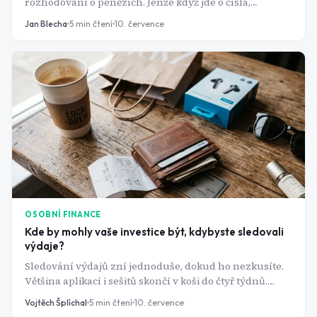
rozhodování o penězích. Jenže když jde o čísla,
ChatGPT si je klidně vymyslí. A u důchodu se taková
Jan Blecha
5
min čtení
10. července
chyba nedá vzít zpět.
OSOBNÍ FINANCE
Kde by mohly vaše investice být, kdybyste sledovali
výdaje?
Sledování výdajů zní jednoduše, dokud ho nezkusíte.
Většina aplikací i sešitů skončí v koši do čtyř týdnů.
Problém přitom není v lenosti, ale ve špatně
Vojtěch Šplíchal
5
min čtení
10. července
nastaveném systému.