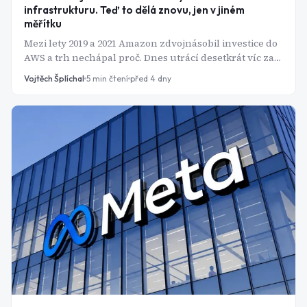
infrastrukturu. Teď to dělá znovu, jen v jiném
měřítku
Mezi lety 2019 a 2021 Amazon zdvojnásobil investice do
AWS a trh nechápal proč. Dnes utrácí desetkrát víc za
AI a příběh se opakuje.
Vojtěch Šplíchal
5
min čtení
před 4 dny