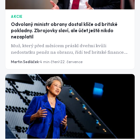
AKCIE
Odvolaný ministr obrany dostal klíče od britské
pokladny. Zbrojovky slaví, ale účet ještě nikdo
nezaplatil
Muž, který před měsícem práskl dveřmi kvůli
nedostatku peněz na obranu, řídí teď britské finance.
Trh to pochopil jako jasný vzkaz - a zbrojní akcie
Martin Sedláček
4
min čtení
22. července
vystřelily nahoru.