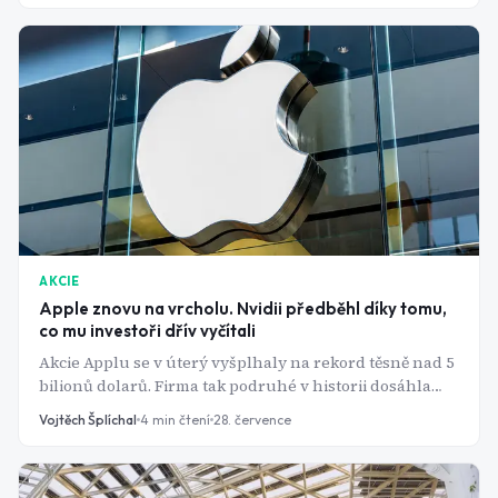
AKCIE
Apple znovu na vrcholu. Nvidii předběhl díky tomu,
co mu investoři dřív vyčítali
Akcie Applu se v úterý vyšplhaly na rekord těsně nad 5
bilionů dolarů. Firma tak podruhé v historii dosáhla
této hranice - a připravila Nvidii o titul nejhodnotnější
Vojtěch Šplíchal
4
min čtení
28. července
společnosti světa.