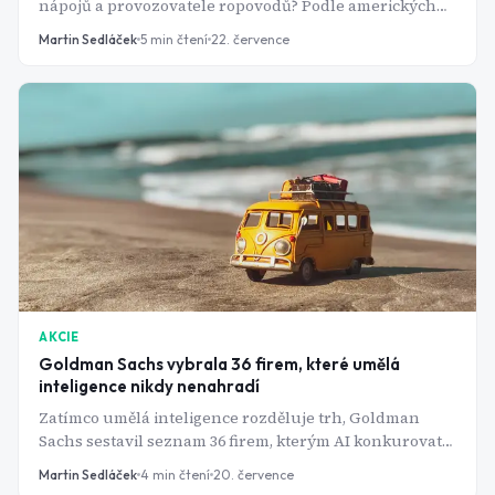
nápojů a provozovatele ropovodů? Podle amerických
analytiků jde o tři z nejspolehlivějších dividendových
Martin Sedláček
5
min čtení
22. července
strojů na burze.
AKCIE
Goldman Sachs vybrala 36 firem, které umělá
inteligence nikdy nenahradí
Zatímco umělá inteligence rozděluje trh, Goldman
Sachs sestavil seznam 36 firem, kterým AI konkurovat
nemůže. Spojuje je jedna věc - lidé je musí zažít osobně.
Martin Sedláček
4
min čtení
20. července