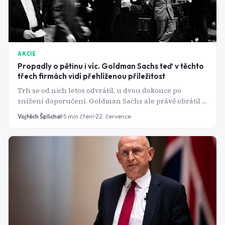
AKCIE
Propadly o pětinu i víc. Goldman Sachs teď v těchto
třech firmách vidí přehlíženou příležitost
Trh se od nich letos odvrátil, u dvou dokonce po
snížení doporučení. Goldman Sachs ale právě obrátil a
u všech tří vidí prostor k růstu.
Vojtěch Šplíchal
5
min čtení
22. července