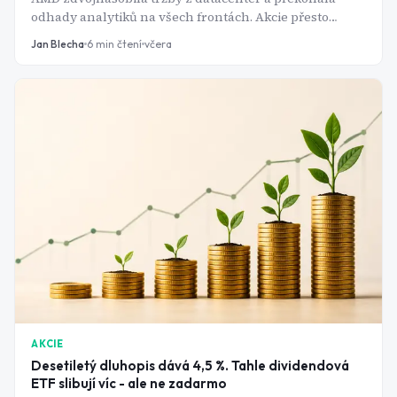
odhady analytiků na všech frontách. Akcie přesto
během jediného dne ztratila přes sedm procent.
Jan Blecha
6
min čtení
včera
Vysvětlení má dvě jména: Helios a Elon Musk.
AKCIE
Desetiletý dluhopis dává 4,5 %. Tahle dividendová
ETF slibují víc - ale ne zadarmo