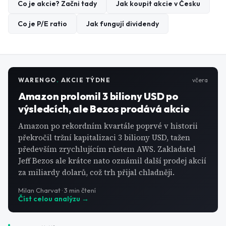
Co je akcie? Začni tady
Jak koupit akcie v Česku
Co je P/E ratio
Jak fungují dividendy
WARENGO
.
AKCIE TÝDNE
včera
Amazon prolomil 3 biliony USD po
výsledcích, ale Bezos prodává akcie
Amazon po rekordním kvartále poprvé v historii
překročil tržní kapitalizaci 3 biliony USD, tažen
především zrychlujícím růstem AWS. Zakladatel
Jeff Bezos ale krátce nato oznámil další prodej akcií
za miliardy dolarů, což trh přijal chladněji.
Milan Charvat
·
3
min čtení
Číst celou analýzu →