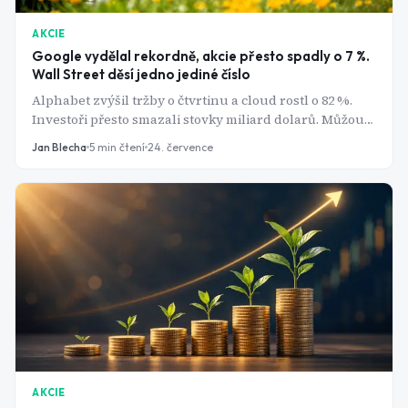
AKCIE
Google vydělal rekordně, akcie přesto spadly o 7 %.
Wall Street děsí jedno jediné číslo
Alphabet zvýšil tržby o čtvrtinu a cloud rostl o 82 %.
Investoři přesto smazali stovky miliard dolarů. Můžou
za to výdaje, které začínají připomínat závody ve
Jan Blecha
5
min čtení
24. července
zbrojení.
AKCIE