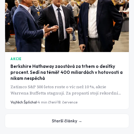
AKCIE
Berkshire Hathaway zaostává za trhem o desítky
procent. Sedí na téměř 400 miliardách v hotovosti a
nikam nespěchá
Zatímco S&P 500 letos roste o víc než 10 %, akcie
Warrena Buffetta stagnují. Za propastí stojí rekordní
hotovostní polštář a nový muž na kapitánském můstku.
Vojtěch Šplíchal
4
min čtení
18. července
Starší články →