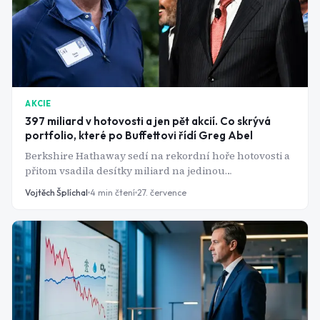
AKCIE
397 miliard v hotovosti a jen pět akcií. Co skrývá
portfolio, které po Buffettovi řídí Greg Abel
Berkshire Hathaway sedí na rekordní hoře hotovosti a
přitom vsadila desítky miliard na jedinou
technologickou firmu. Kdo za tím rozhodnutím
Vojtěch Šplíchal
4
min čtení
27. července
skutečně stojí?