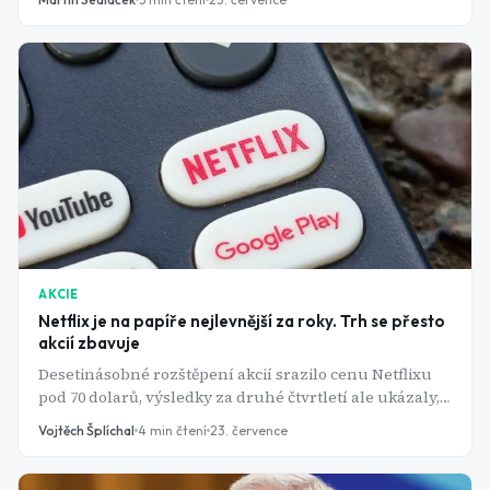
výnosem přes 6 %.
AKCIE
Netflix je na papíře nejlevnější za roky. Trh se přesto
akcií zbavuje
Desetinásobné rozštěpení akcií srazilo cenu Netflixu
pod 70 dolarů, výsledky za druhé čtvrtletí ale ukázaly,
že levné to zdaleka není tak jednoznačné.
Vojtěch Šplíchal
4
min čtení
23. července