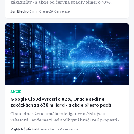
zákazníky - a akcie od června spadly téměř o 40 %.
Comeback Intelu je reálný. Otázka je, kolik z něj už bylo
Jan Blecha
6
min čtení
29. července
v ceně.
AKCIE
Google Cloud vyrostl o 82 %, Oracle sedí na
zakázkách za 638 miliard - a akcie přesto padá
Cloud dnes žene umělá inteligence a čísla jsou
raketová. Jenže mezi jednotlivými hráči zejí propasti - a
ne každý z boomu těží stejně.
Vojtěch Šplíchal
4
min čtení
29. července