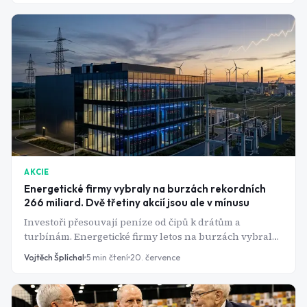
AKCIE
Energetické firmy vybraly na burzách rekordních
266 miliard. Dvě třetiny akcií jsou ale v mínusu
Investoři přesouvají peníze od čipů k drátům a
turbínám. Energetické firmy letos na burzách vybraly
nejvíc od roku 1999 - jenže většina nových akcií od
Vojtěch Šplíchal
5
min čtení
20. července
vstupu ztrácí.