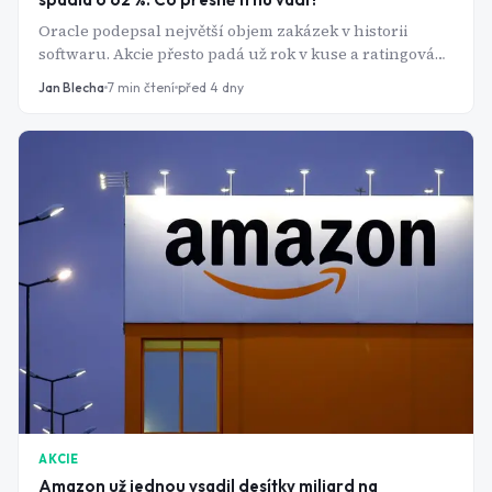
Oracle podepsal největší objem zakázek v historii
softwaru. Akcie přesto padá už rok v kuse a ratingová
agentura ho poslala krok od junku. Ten rozpor má
Jan Blecha
7
min čtení
před 4 dny
jasné vysvětlení a nemá nic společného s tím, jestli je
P/E 22 nebo 40.
AKCIE
Amazon už jednou vsadil desítky miliard na