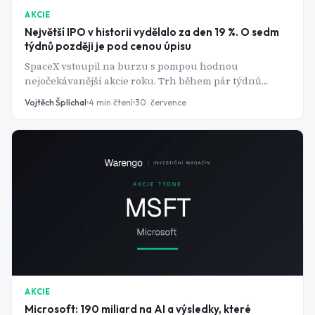
AKCIE
Největší IPO v historii vydělalo za den 19 %. O sedm
týdnů později je pod cenou úpisu
SpaceX vstoupil na burzu s pompou hodnou
nejočekávanější akcie roku. Trh během pár týdnů
ukázal, proč je nadšení kolem prvního dne
Vojtěch Šplíchal
4
min čtení
30. července
obchodování často špatný rádce.
AKCIE
Microsoft: 190 miliard na AI a výsledky, které