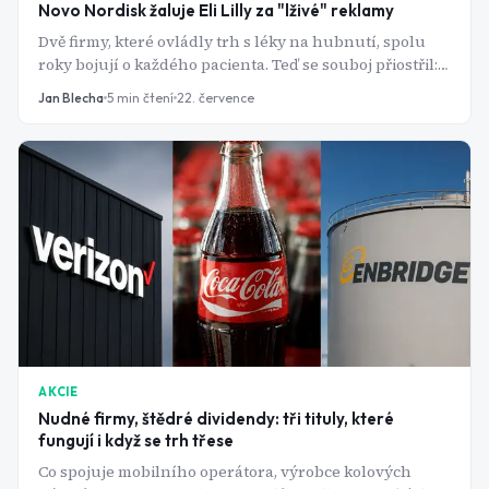
Novo Nordisk žaluje Eli Lilly za "lživé" reklamy
Dvě firmy, které ovládly trh s léky na hubnutí, spolu
roky bojují o každého pacienta. Teď se souboj přiostřil:
Novo Nordisk táhne konkurenta k federálnímu soudu
Jan Blecha
5
min čtení
22. července
kvůli reklamám, které označuje za záměrně klamavé.
AKCIE
Nudné firmy, štědré dividendy: tři tituly, které
fungují i když se trh třese
Co spojuje mobilního operátora, výrobce kolových