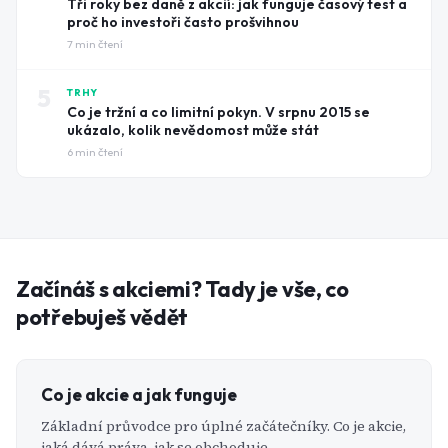
Tři roky bez daně z akcií: jak funguje časový test a
proč ho investoři často prošvihnou
7
min čtení
5
TRHY
Co je tržní a co limitní pokyn. V srpnu 2015 se
ukázalo, kolik nevědomost může stát
6
min čtení
Začínáš s akciemi? Tady je vše, co
potřebuješ vědět
Co je akcie a jak funguje
Základní průvodce pro úplné začátečníky. Co je akcie,
jaká dává práva, jak se obchoduje.