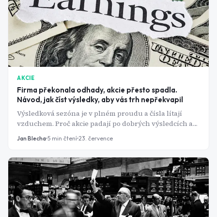
AKCIE
Firma překonala odhady, akcie přesto spadla.
Návod, jak číst výsledky, aby vás trh nepřekvapil
Výsledková sezóna je v plném proudu a čísla lítají
vzduchem. Proč akcie padají po dobrých výsledcích a
co si z reportu skutečně přečíst?
Jan Blecha
5
min čtení
23. července