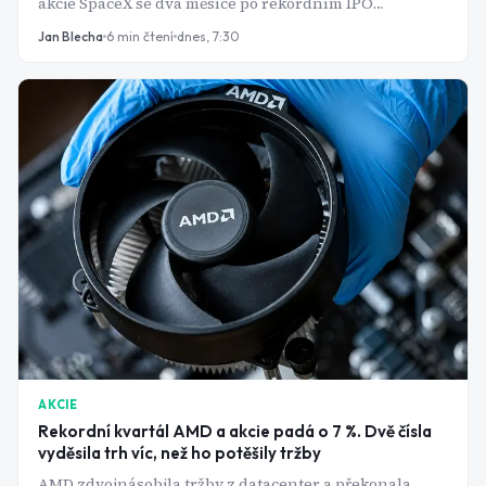
akcie SpaceX se dva měsíce po rekordním IPO
obchodují hluboko pod upisovací cenou a to mění
Jan Blecha
6
min čtení
dnes, 7:30
celou vyjednávací pozici.
AKCIE
Rekordní kvartál AMD a akcie padá o 7 %. Dvě čísla
vyděsila trh víc, než ho potěšily tržby
AMD zdvojnásobila tržby z datacenter a překonala