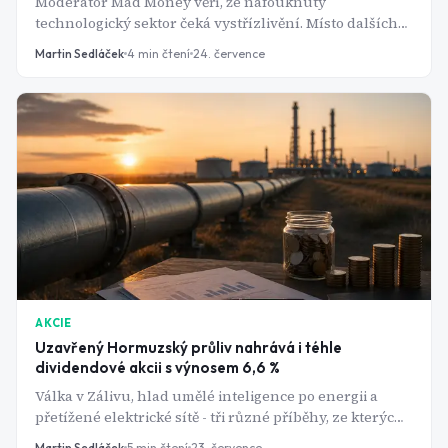
Moderátor Mad Money věří, že nafouknutý
technologický sektor čeká vystřízlivění. Místo dalších
nákupů čipů doporučuje bankovní akcie za nízké
Martin Sedláček
4
min čtení
24. července
násobky zisku a farmaceutického lídra v boji o
hubnoucí injekce.
AKCIE
Uzavřený Hormuzský průliv nahrává i téhle
dividendové akcii s výnosem 6,6 %
Válka v Zálivu, hlad umělé inteligence po energii a
přetížené elektrické sítě - tři různé příběhy, ze kterých
těží jedna americká potrubní firma s dividendovým
Martin Sedláček
5
min čtení
23. července