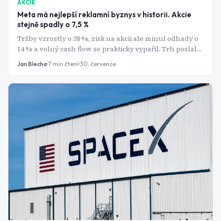
AKCIE
Meta má nejlepší reklamní byznys v historii. Akcie
stejně spadly o 7,5 %
Tržby vzrostly o 28 %, zisk na akcii ale minul odhady o
14 % a volný cash flow se prakticky vypařil. Trh poslal
akcie Meta dolů o víc než 7 %
Jan Blecha
7
min čtení
30. července