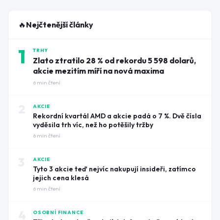
🔥
Nejčtenější články
1
TRHY
Zlato ztratilo 28 % od rekordu 5 598 dolarů,
akcie mezitím míří na nová maxima
6
min čtení
2
AKCIE
Rekordní kvartál AMD a akcie padá o 7 %. Dvě čísla
vyděsila trh víc, než ho potěšily tržby
6
min čtení
3
AKCIE
Tyto 3 akcie teď nejvíc nakupují insideři, zatímco
jejich cena klesá
6
min čtení
4
OSOBNÍ FINANCE