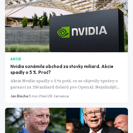
AKCIE
Nvidia oznámila obchod za stovky miliard. Akcie
spadly o 5 %. Proč?
Akcie Nvidie spadly o 5 % poté, co se objevily zprávy o
garanci za 250 miliard dolarů pro OpenAI. Nejsilnější
varování ale nepřišlo z burzy s akciemi.
Jan Blecha
5
min čtení
28. července