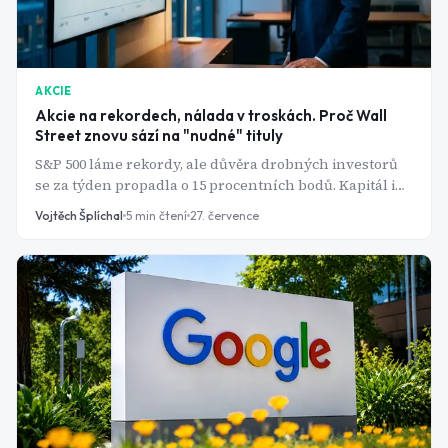
AKCIE
Akcie na rekordech, nálada v troskách. Proč Wall
Street znovu sází na "nudné" tituly
S&P 500 láme rekordy, ale důvěra drobných investorů
se za týden propadla o 15 procentních bodů. Kapitál i
pozornost analytiků se stáčí k utilitám, zdravotnictví a
Vojtěch Šplíchal
5
min čtení
27. července
spotřebnímu zboží.