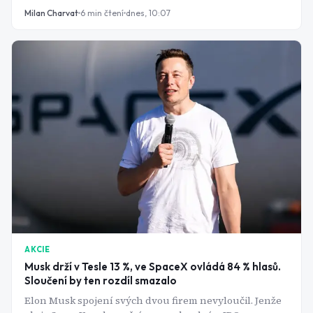
vlastní akcie navzdory poklesu cen. Insider buying
Milan Charvat
6
min čtení
dnes, 10:07
bývá signálem důvěry, ale zdaleka ne zárukou
návratnosti - a jeho vypovídací hodnota se případ od
případu liší.
AKCIE
Musk drží v Tesle 13 %, ve SpaceX ovládá 84 % hlasů.
Sloučení by ten rozdíl smazalo
Elon Musk spojení svých dvou firem nevyloučil. Jenže