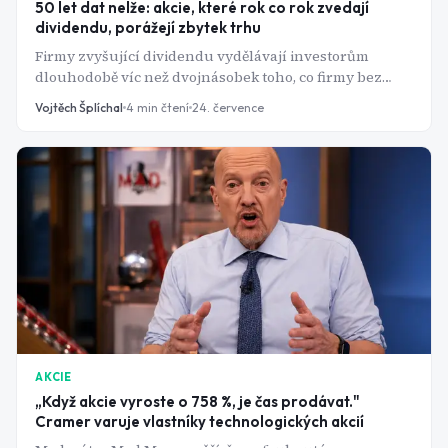
50 let dat nelže: akcie, které rok co rok zvedají
dividendu, porážejí zbytek trhu
Firmy zvyšující dividendu vydělávají investorům
dlouhodobě víc než dvojnásobek toho, co firmy bez
dividendy - a s nižším rizikem. Jak přesně dividend
Vojtěch Šplíchal
4
min čtení
24. července
growth investing funguje?
AKCIE
„Když akcie vyroste o 758 %, je čas prodávat."
Cramer varuje vlastníky technologických akcií