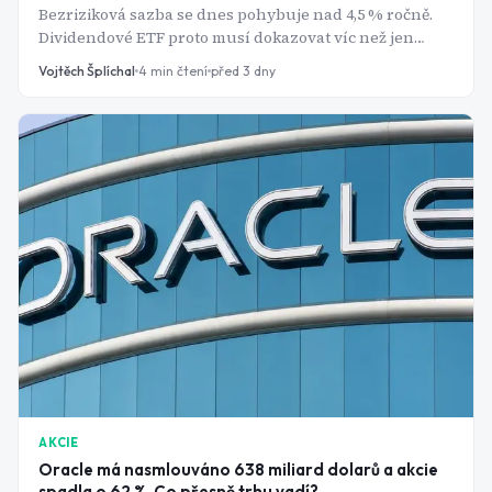
Bezriziková sazba se dnes pohybuje nad 4,5 % ročně.
Dividendové ETF proto musí dokazovat víc než jen
vyplácet - a rozdíly mezi nejznámějšími fondy jsou
Vojtěch Šplíchal
4
min čtení
před 3 dny
letos hlubší, než se na první pohled zdá.
AKCIE
Oracle má nasmlouváno 638 miliard dolarů a akcie
spadla o 62 %. Co přesně trhu vadí?