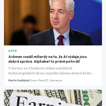
AKCIE
Ackman vsadil miliardy na to, že AI výdaje jsou
dobrá zpráva. Alphabet to právě potvrdil
V červnu se z hodnoty sedmi největších
technologických firem vypařily biliony dolarů kvůli
obavám z výdajů na umělou inteligenci. Miliardář Bill
Martin Sedláček
5
min čtení
23. července
Ackman ale nakupoval - vychází přitom z jednoho
čísla: kolik dnes stojí zpracovat jeden AI token.