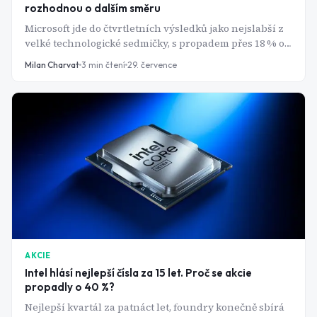
rozhodnou o dalším směru
Microsoft jde do čtvrtletních výsledků jako nejslabší z
velké technologické sedmičky, s propadem přes 18 % od
začátku roku a žalobou investorů na krku. Přesto
Milan Charvat
3
min čtení
29. července
zvyšuje sázku na AI infrastrukturu na 190 miliard
dolarů a čeká na potvrzení, že se to Azure vyplácí.
AKCIE
Intel hlásí nejlepší čísla za 15 let. Proč se akcie
propadly o 40 %?
Nejlepší kvartál za patnáct let, foundry konečně sbírá