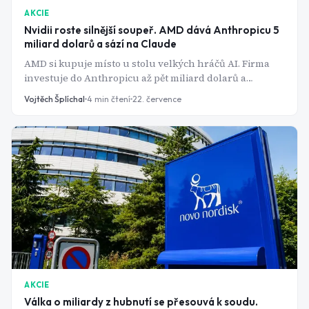
AKCIE
Nvidii roste silnější soupeř. AMD dává Anthropicu 5
miliard dolarů a sází na Claude
AMD si kupuje místo u stolu velkých hráčů AI. Firma
investuje do Anthropicu až pět miliard dolarů a
zároveň mu dodá desetitisíce svých nejnovějších čipů.
Vojtěch Šplíchal
4
min čtení
22. července
AKCIE
Válka o miliardy z hubnutí se přesouvá k soudu.