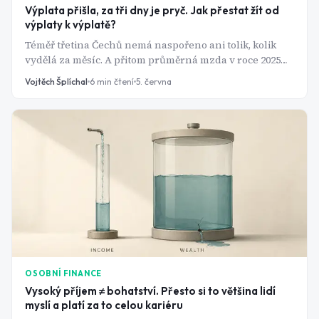
Výplata přišla, za tři dny je pryč. Jak přestat žít od
výplaty k výplatě?
Téměř třetina Čechů nemá naspořeno ani tolik, kolik
vydělá za měsíc. A přitom průměrná mzda v roce 2025
přesáhla 49 tisíc korun hrubého. Problém není příjem -
Vojtěch Šplíchal
6
min čtení
5. června
problém je systém.
OSOBNÍ FINANCE
Vysoký příjem ≠ bohatství. Přesto si to většina lidí
myslí a platí za to celou kariéru