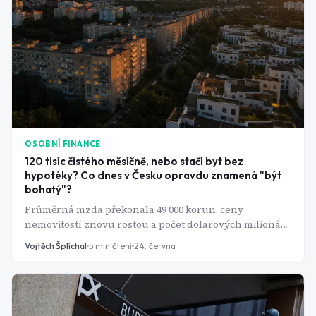
OSOBNÍ FINANCE
120 tisíc čistého měsíčně, nebo stačí byt bez
hypotéky? Co dnes v Česku opravdu znamená "být
bohatý"?
Průměrná mzda překonala 49 000 korun, ceny
nemovitostí znovu rostou a počet dolarových milionářů
se každý rok zvyšuje. Přesto většina Čechů nedokáže
Vojtěch Šplíchal
5
min čtení
24. června
říct, kde přesně bohatství začíná a čísla, která si lidé
představují, by vás možná překvapila.