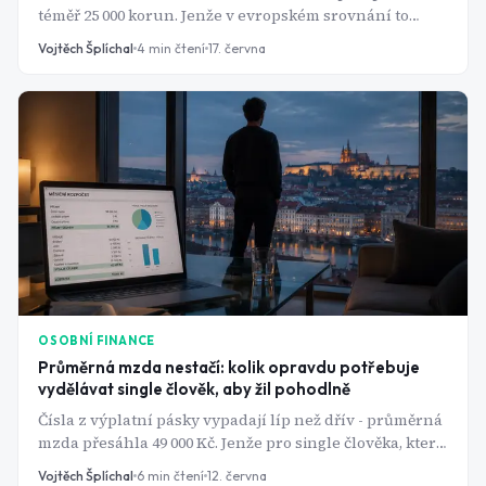
téměř 25 000 korun. Jenže v evropském srovnání to
Česku na chvostu pomáhá jen málo.
Vojtěch Šplíchal
4
min čtení
17. června
OSOBNÍ FINANCE
Průměrná mzda nestačí: kolik opravdu potřebuje
vydělávat single člověk, aby žil pohodlně
Čísla z výplatní pásky vypadají líp než dřív - průměrná
mzda přesáhla 49 000 Kč. Jenže pro single člověka, který
platí nájem sám, to stále nemusí stačit ani na pohodlný
Vojtěch Šplíchal
6
min čtení
12. června