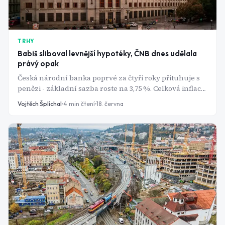
TRHY
Babiš sliboval levnější hypotéky, ČNB dnes udělala
právý opak
Česká národní banka poprvé za čtyři roky přituhuje s
penězi - základní sazba roste na 3,75 %. Celková inflace
přitom vypadá krotce. Co se tedy skrývá pod povrchem?
Vojtěch Šplíchal
4
min čtení
18. června