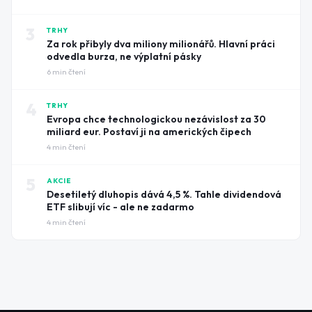
3
TRHY
Za rok přibyly dva miliony milionářů. Hlavní práci
odvedla burza, ne výplatní pásky
6
min čtení
4
TRHY
Evropa chce technologickou nezávislost za 30
miliard eur. Postaví ji na amerických čipech
4
min čtení
5
AKCIE
Desetiletý dluhopis dává 4,5 %. Tahle dividendová
ETF slibují víc - ale ne zadarmo
4
min čtení