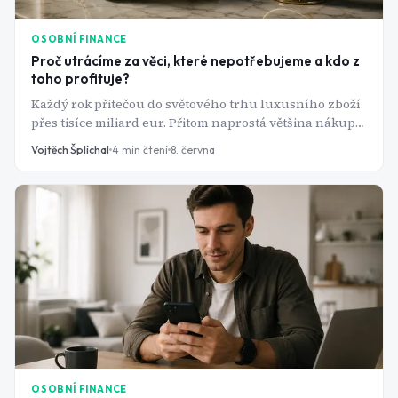
OSOBNÍ FINANCE
Proč utrácíme za věci, které nepotřebujeme a kdo z
toho profituje?
Každý rok přitečou do světového trhu luxusního zboží
přes tisíce miliard eur. Přitom naprostá většina nákupů
nemá nic společného s praktickou potřebou. Co nás
Vojtěch Šplíchal
4
min čtení
8. června
vlastně vede k tomu, že si kupujeme status?
OSOBNÍ FINANCE