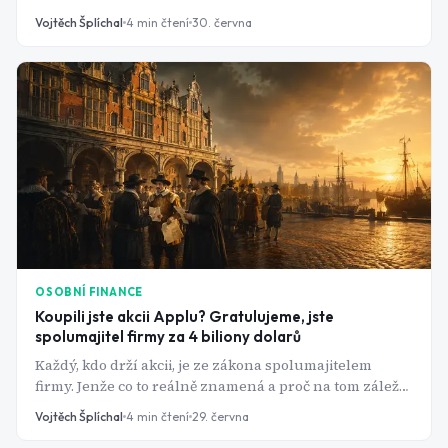
začátku. Tady je návod, který neskončí v šuplíku.
Vojtěch Šplíchal
4
min čtení
30. června
OSOBNÍ FINANCE
Koupili jste akcii Applu? Gratulujeme, jste
spolumajitel firmy za 4 biliony dolarů
Každý, kdo drží akcii, je ze zákona spolumajitelem
firmy. Jenže co to reálně znamená a proč na tom záleží
víc, než si většina lidí myslí?
Vojtěch Šplíchal
4
min čtení
29. června