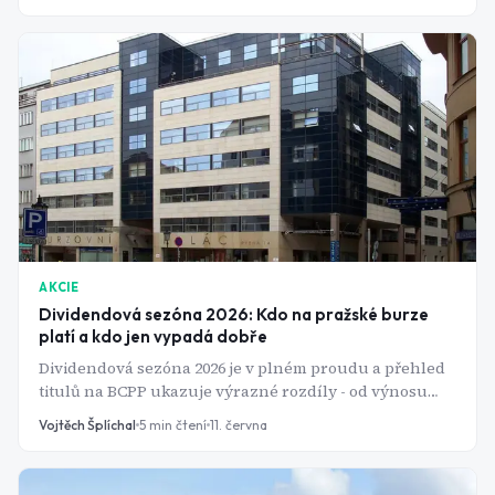
život.
AKCIE
Dividendová sezóna 2026: Kdo na pražské burze
platí a kdo jen vypadá dobře
Dividendová sezóna 2026 je v plném proudu a přehled
titulů na BCPP ukazuje výrazné rozdíly - od výnosu
přes 8 % až po pouhých 0,6 %. Tady jsou čísla, která
Vojtěch Šplíchal
5
min čtení
11. června
rozhodují.