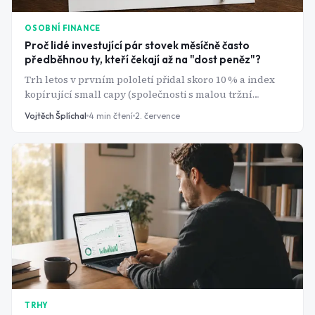
OSOBNÍ FINANCE
Proč lidé investující pár stovek měsíčně často
předběhnou ty, kteří čekají až na "dost peněz"?
Trh letos v prvním pololetí přidal skoro 10 % a index
kopírující small capy (společnosti s malou tržní
kapitalizací do 2 miliard dolarů) dokonce téměř 20 %.
Vojtěch Šplíchal
4
min čtení
2. července
Kdo čekal na velký balík peněz, aby "začal pořádně",
čekal zbytečně.
TRHY