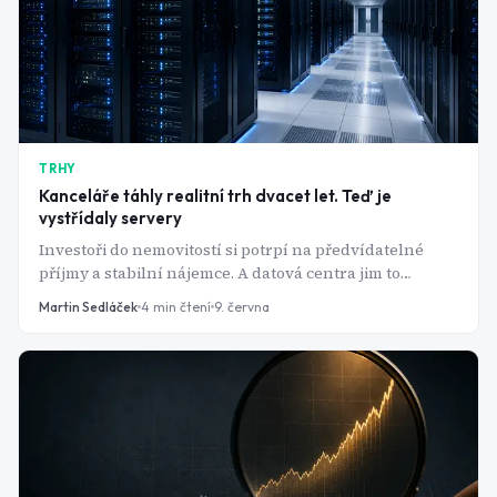
TRHY
Kanceláře táhly realitní trh dvacet let. Teď je
vystřídaly servery
Investoři do nemovitostí si potrpí na předvídatelné
příjmy a stabilní nájemce. A datová centra jim to
nabízejí - k tomu ale ještě výnosy, na které tradiční
Martin Sedláček
4
min čtení
9. června
realitní trh nestačí.