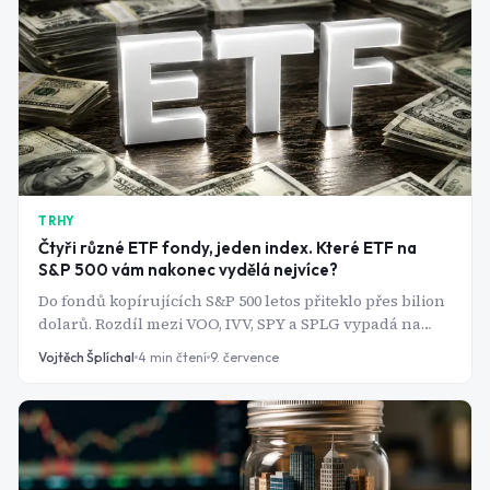
TRHY
Čtyři různé ETF fondy, jeden index. Které ETF na
S&P 500 vám nakonec vydělá nejvíce?
Do fondů kopírujících S&P 500 letos přiteklo přes bilion
dolarů. Rozdíl mezi VOO, IVV, SPY a SPLG vypadá na
první pohled kosmeticky - v praxi jde o statisíce korun.
Vojtěch Šplíchal
4
min čtení
9. července