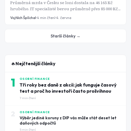
Průměrná mzda v Česku se loni dostala na 46 165 Kč
hrubého. IT specialisté berou průměrně přes 85 000 Kč
a ti nejlepší v Praze klidně šestimístnou cifru. Jenže
Vojtěch Šplíchal
4
min čtení
4. června
čím víc lidé vydělávají, tím víc se diví, kam peníze mizí.
Tohle není náhoda. Je to vzorec, který má jméno,
funguje systematicky a ukrajuje z majetku tiše, bez
Starší články →
dramatických rozhodnutí, jen každý měsíc trochu.
🔥
Nejčtenější články
1
OSOBNÍ FINANCE
Tři roky bez daně z akcií: jak funguje časový
test a proč ho investoři často prošvihnou
7
min čtení
2
OSOBNÍ FINANCE
Výběr jediné koruny z DIP vás může stát deset let
daňových odpočtů
5
min čtení