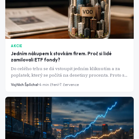
AKCIE
Jedním nákupem k stovkám firem. Proč si lidé
zamilovali ETF fondy?
Do celého trhu se dá vstoupit jedním kliknutím a za
poplatek, který se počítá na desetiny procenta. Proto se
ETF fondy staly vstupní bránou pro miliony nových
Vojtěch Šplíchal
4
min čtení
7. července
investorů.