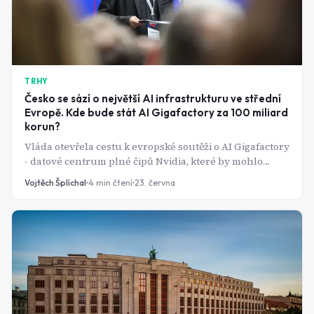
TRHY
Česko se sází o největší AI infrastrukturu ve střední
Evropě. Kde bude stát AI Gigafactory za 100 miliard
korun?
Vláda otevřela cestu k evropské soutěži o AI Gigafactory
- datové centrum plné čipů Nvidia, které by mohlo
změnit pozici Česka v globálním závodu o umělou
Vojtěch Šplíchal
4
min čtení
23. června
inteligenci.