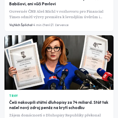
Babišovi, ani vůči Pavlovi
Guvernér ČNB Aleš Michl v rozhovoru pro Financial
Times odmítl výzvy premiéra k levnějším úvěrům i
snahu prezidenta o rychlé přijetí eura. Podle jeho slov
Vojtěch Šplíchal
4
min čtení
21. července
jde o "bitvu špatně načasovaných nápadů".
TRHY
Češi nakoupili státní dluhopisy za 74 miliard. Stát tak
našel nový zdroj peněz na krytí schodku
Zájem domácností o Dluhopisy Republiky překonal