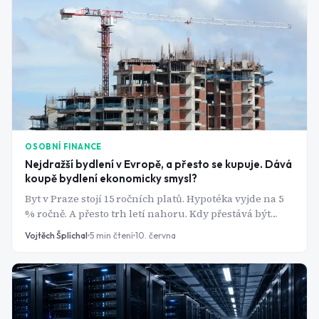
OSOBNÍ FINANCE
Nejdražší bydlení v Evropě, a přesto se kupuje. Dává
koupě bydlení ekonomicky smysl?
Byt v Praze stojí 15 ročních platů. Hypotéka vyjde na 5
% ročně. A přesto trh letí nahoru. Kdy přestává být
vlastní byt investicí a stává se jen velmi drahou
Vojtěch Šplíchal
5
min čtení
10. června
střechou nad hlavou?