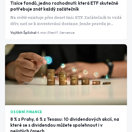
Tisíce fondů, jedno rozhodnutí: která ETF skutečně
potřebuje znát každý začátečník
Na světě existuje přes deset tisíc ETF. Začátečník to vzdá
dřív, než se k investování dostane. Jenže pravda je
prostší: pro drtivou většinu investorů stačí jeden,
Vojtěch Šplíchal
4
min čtení
1. července
maximálně dva fondy. Tady jsou ty správné.
OSOBNÍ FINANCE
8 % z Prahy, 6 % z Texasu: 10 dividendových akcií, na
které se s dividendou můžete spolehnout i v
nejistých časech