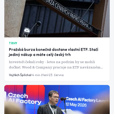
TRHY
Pražská burza konečně dostane vlastní ETF. Stačí
jediný nákup a máte celý český trh
Investoři čekali roky - letos na podzim by se mohli
dočkat. Wood & Company pracuje na ETF navázaném
na index PX, které umožní koupit celý koš pražských
Vojtěch Šplíchal
4
min čtení
23. června
blue chips jedním obchodem.