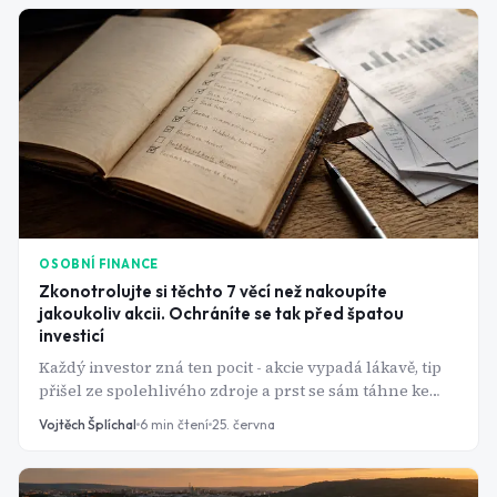
OSOBNÍ FINANCE
Zkonotrolujte si těchto 7 věcí než nakoupíte
jakoukoliv akcii. Ochráníte se tak před špatou
investicí
Každý investor zná ten pocit - akcie vypadá lákavě, tip
přišel ze spolehlivého zdroje a prst se sám táhne ke
tlačítku. Právě tehdy je čas zpomalit a projít checklist.
Vojtěch Šplíchal
6
min čtení
25. června