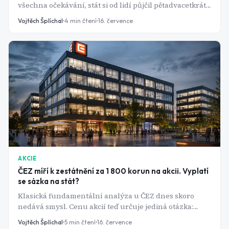
všechna očekávání, stát si od lidí půjčil pětadvacetkrát
víc než při stejné příležitosti v roce 2019.
Vojtěch Šplíchal
4
min čtení
16. července
AKCIE
ČEZ míří k zestátnění za 1 800 korun na akcii. Vyplatí
se sázka na stát?
Klasická fundamentální analýza u ČEZ dnes skoro
nedává smysl. Cenu akcií teď určuje jediná otázka:
kolik a kdy zaplatí stát za vytěsnění menšinových
Vojtěch Šplíchal
5
min čtení
16. července
akcionářů.