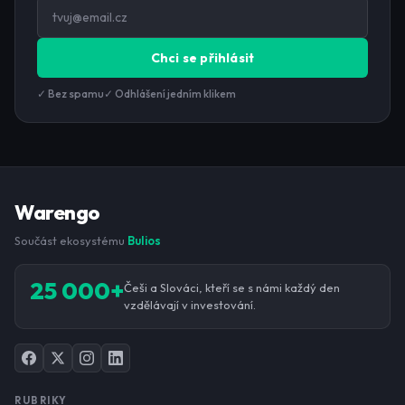
Chci se přihlásit
✓ Bez spamu
✓ Odhlášení jedním klikem
Warengo
Součást ekosystému
Bulios
25 000+
Češi a Slováci, kteří se s námi každý den
vzdělávají v investování.
RUBRIKY