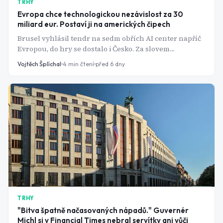
TRHY
Evropa chce technologickou nezávislost za 30
miliard eur. Postaví ji na amerických čipech
Brusel vyhlásil tendr na sedm obřích AI center napříč
Evropou, do hry se dostalo i Česko. Za slovem
"suverenita" se ale skrývá jedna nepříjemná pravda.
Vojtěch Šplíchal
4
min čtení
před 6 dny
TRHY
"Bitva špatně načasovaných nápadů." Guvernér
Michl si v Financial Times nebral servítky ani vůči