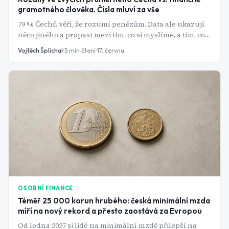
gramotného člověka. Čísla mluví za vše
79 % Čechů věří, že rozumí penězům. Data ale ukazují
něco jiného a propast mezi tím, co si myslíme, a tím, co
skutečně děláme, nás ročně stojí tisíce korun.
Vojtěch Šplíchal
5
min čtení
17. června
OSOBNÍ FINANCE
Téměř 25 000 korun hrubého: česká minimální mzda
míří na nový rekord a přesto zaostává za Evropou
Od ledna 2027 si lidé na minimální mzdě přilepší na