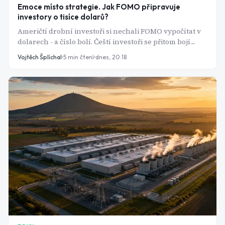
Emoce místo strategie. Jak FOMO připravuje
investory o tisíce dolarů?
Američtí drobní investoři si nechali FOMO vypočítat v
dolarech - a číslo bolí. Čeští investoři se přitom bojí
něčeho úplně jiného.
Vojtěch Šplíchal
5
min čtení
dnes, 20:18