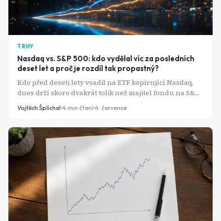
TRHY
Nasdaq vs. S&P 500: kdo vydělal víc za posledních
deset let a proč je rozdíl tak propastný?
Kdo před deseti lety vsadil na ETF kopírující Nasdaq,
dnes drží skoro dvakrát tolik než majitel fondu na S&P
500. Čísla ukazují, proč se koncentrace na pár firem
Vojtěch Šplíchal
4
min čtení
4. července
zatím vyplácela.