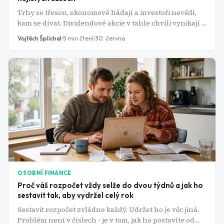
Trhy se třesou, ekonomové hádají a investoři nevědí,
kam se dívat. Dividendové akcie v tahle chvíli vynikají -
firma vám prostě pošle peníze, bez ohledu na to, co
Vojtěch Šplíchal
5
min čtení
30. června
dělá kurz. Tady je deset, které to v roce 2026 dělají
nejlépe.
OSOBNÍ FINANCE
Proč váš rozpočet vždy selže do dvou týdnů a jak ho
sestavit tak, aby vydržel celý rok
Sestavit rozpočet zvládne každý. Udržet ho je věc jiná.
Problém není v číslech - je v tom, jak ho postavíte od