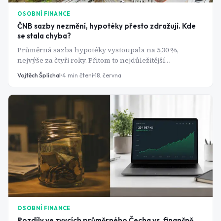
OSOBNÍ FINANCE
ČNB sazby nezmění, hypotéky přesto zdražují. Kde
se stala chyba?
Průměrná sazba hypotéky vystoupala na 5,30 %,
nejvýše za čtyři roky. Přitom to nejdůležitější
rozhodnutí se neodehrává v pražské Senovážné ulici,
Vojtěch Šplíchal
4
min čtení
18. června
ale na mezibankovním trhu v Evropě.
OSOBNÍ FINANCE
Rozdíly ve zvycích průměrného Čecha vs. finančně