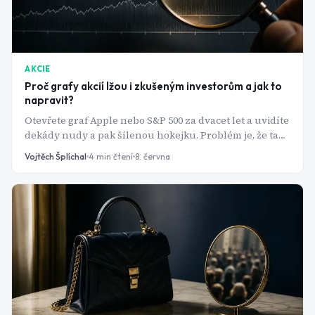
AKCIE
Proč grafy akcií lžou i zkušeným investorům a jak to
napravit?
Otevřete graf Apple nebo S&P 500 za dvacet let a uvidíte
dekády nudy a pak šílenou hokejku. Problém je, že ta
hokejka neexistuje - je to jen matematický klam.
Vojtěch Šplíchal
4
min čtení
8. června