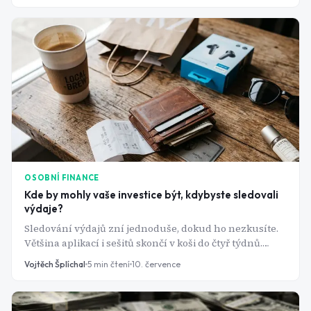
OSOBNÍ FINANCE
Kde by mohly vaše investice být, kdybyste sledovali
výdaje?
Sledování výdajů zní jednoduše, dokud ho nezkusíte.
Většina aplikací i sešitů skončí v koši do čtyř týdnů.
Problém přitom není v lenosti, ale ve špatně
Vojtěch Šplíchal
5
min čtení
10. července
nastaveném systému.