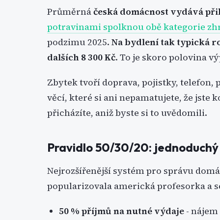
Průměrná
česká domácnost vydává přib
potravinami spolknou obě kategorie zh
podzimu 2025.
Na bydlení tak typická ro
dalších 8 300 Kč
. To je skoro polovina v
Zbytek tvoří doprava, pojistky, telefon, 
věcí, které si ani nepamatujete, že jste k
přicházíte, aniž byste si to uvědomili.
Pravidlo 50/30/20: jednoduchý r
Nejrozšířenější systém pro správu domác
popularizovala americká profesorka a 
50 % příjmů na nutné výdaje
- nájem 