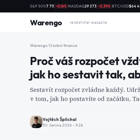
S&P 500
7 711
NASDAQ
29 373
BTC/USD
$64 4
−0,16%
−0,39%
Warengo
INVESTIČNÍ MAGAZÍN
Warengo
/
Osobní finance
Proč váš rozpočet vžd
jak ho sestavit tak, a
Sestavit rozpočet zvládne každý. Udrže
v tom, jak ho postavíte od začátku. T
Vojtěch Šplíchal
30. června 2026 - 9:26