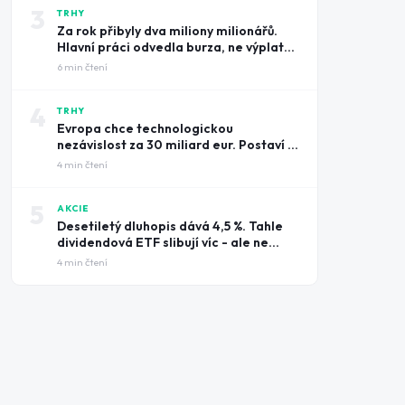
3
TRHY
Za rok přibyly dva miliony milionářů.
Hlavní práci odvedla burza, ne výplatní
pásky
6
min čtení
4
TRHY
Evropa chce technologickou
nezávislost za 30 miliard eur. Postaví ji
na amerických čipech
4
min čtení
5
AKCIE
Desetiletý dluhopis dává 4,5 %. Tahle
dividendová ETF slibují víc - ale ne
zadarmo
4
min čtení