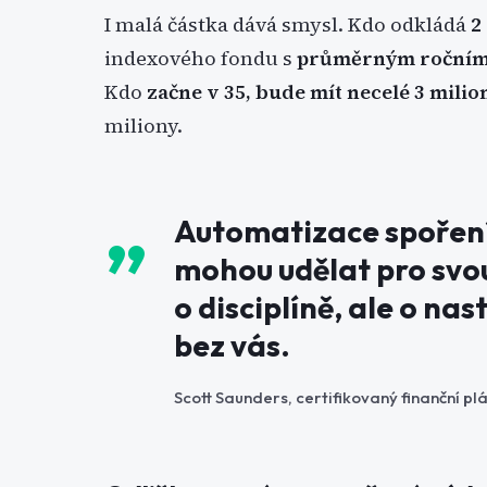
I malá částka dává smysl. Kdo odkládá
2
indexového fondu s
průměrným ročním 
Kdo
začne v 35, bude mít necelé 3 milio
miliony.
Automatizace spoření 
mohou udělat pro svou
o disciplíně, ale o na
bez vás.
Scott Saunders, certifikovaný finanční p