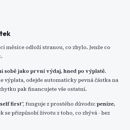
ytek
nci měsíce odloží stranou, co zbylo. Jenže co
.
mi sobě jako první výdaj, hned po výplatě
.
ijde výplata, odejde automaticky pevná částka na
zbytku pak financujete vše ostatní.
elf first
", funguje z prostého důvodu:
peníze,
k se přizpůsobí životu z toho, co zbývá - bez