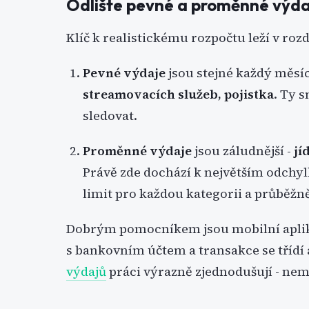
Odlište pevné a proměnné výda
Klíč k realistickému rozpočtu leží v roz
Pevné výdaje
jsou stejné každý měsíc
streamovacích služeb, pojistka
. Ty 
sledovat.
Proměnné výdaje
jsou záludnější -
jí
Právě zde dochází k největším odchylk
limit pro každou kategorii a průběžně
Dobrým pomocníkem jsou mobilní apli
s bankovním účtem a transakce se třídí
výdajů
práci výrazně zjednodušují - nem