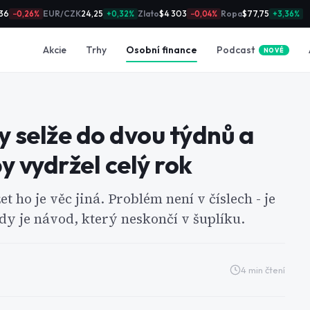
36
EUR/CZK
24,25
Zlato
$4 303
Ropa
$77,75
−0,26%
+0,32%
−0,04%
+3,36%
Podcast
Akcie
Trhy
Osobní finance
NOVÉ
y selže do dvou týdnů a
by vydržel celý rok
t ho je věc jiná. Problém není v číslech - je
ady je návod, který neskončí v šuplíku.
4
min čtení