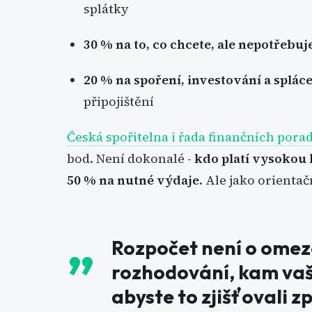
splátky
30 % na to, co chcete, ale nepotřebuj
20 % na spoření, investování a splác
připojištění
Česká spořitelna i řada finančních pora
bod. Není dokonalé -
kdo platí vysokou 
50 % na nutné výdaje
. Ale jako orienta
Rozpočet není o ome
rozhodování, kam vaše
abyste to zjišťovali zp