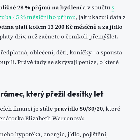
ližně 28 % příjmů na bydlení
a v součtu
s
ruba 45 % měsíčního příjmu
, jak ukazují data z
dina platí kolem 13 200 Kč měsíčně a za jídlo
ýplaty dřív, než začnete o čemkoli přemýšlet.
předplatná, oblečení, děti, koníčky - a spousta
oupili. Právě tady se skrývají peníze, o které
ámec, který přežil desítky let
ích financí je stále
pravidlo 50/30/20
, které
senátorka Elizabeth Warrenová:
nebo hypotéka, energie, jídlo, pojištění,