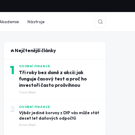
Akademie
Nástroje
🔥
Nejčtenější články
1
OSOBNÍ FINANCE
Tři roky bez daně z akcií: jak
funguje časový test a proč ho
investoři často prošvihnou
7
min čtení
2
OSOBNÍ FINANCE
Výběr jediné koruny z DIP vás může stát
deset let daňových odpočtů
5
min čtení