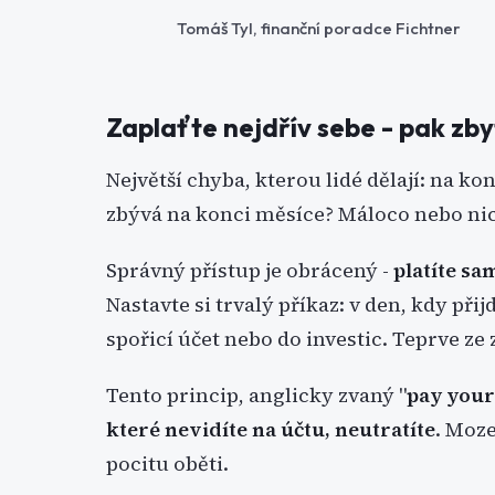
Tomáš Tyl, finanční poradce Fichtner
Zaplaťte nejdřív sebe - pak zb
Největší chyba, kterou lidé dělají: na ko
zbývá na konci měsíce? Máloco nebo nic
Správný přístup je obrácený -
platíte sa
Nastavte si trvalý příkaz: v den, kdy př
spořicí účet nebo do investic. Teprve ze 
Tento princip, anglicky zvaný "
pay yours
které nevidíte na účtu, neutratíte
. Moze
pocitu oběti.