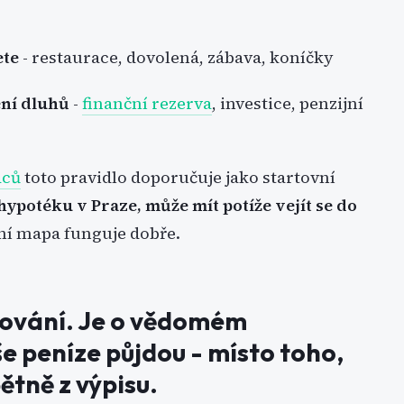
ete
- restaurace, dovolená, zábava, koníčky
ení dluhů
-
finanční rezerva
, investice, penzijní
dců
toto pravidlo doporučuje jako startovní
hypotéku v Praze, může mít potíže vejít se do
ční mapa funguje dobře.
zování. Je o vědomém
 peníze půjdou - místo toho,
ětně z výpisu.