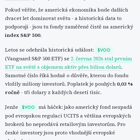
Pokud věříte, že americká ekonomika bude dalších
dvacet let dominovat světu - a historická data to
podporují - jsou tu fondy zaměřené čistě na americký
index S&P 500
.
Letos se odehrála historická událost:
$VOO
(Vanguard S&P 500 ETF) se
2. června 2026 stal prvním
ETF na světě s objemem aktiv přes bilion dolarů
.
Samotné číslo říká hodně o důvěře, kterou do fondu
vložily miliony investorů. Poplatek je pouhých
0,03 %
ročně
- tři dolary z každých deseti tisíc.
Jenže
má háček: jako americký fond nespadá
$VOO
pod evropskou regulaci UCITS a většina evropských
brokerů ho neprodává retailovým investorům. Pro
české investory jsou proto vhodnější evropské