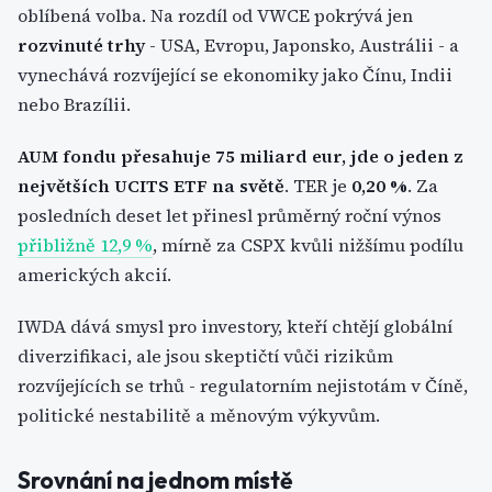
oblíbená volba. Na rozdíl od VWCE pokrývá jen
rozvinuté trhy
- USA, Evropu, Japonsko, Austrálii - a
vynechává rozvíjející se ekonomiky jako Čínu, Indii
nebo Brazílii.
AUM fondu přesahuje 75 miliard eur, jde o jeden z
největších UCITS ETF na světě
. TER je
0,20 %
. Za
posledních deset let přinesl průměrný roční výnos
přibližně 12,9 %
, mírně za CSPX kvůli nižšímu podílu
amerických akcií.
IWDA dává smysl pro investory, kteří chtějí globální
diverzifikaci, ale jsou skeptičtí vůči rizikům
rozvíjejících se trhů - regulatorním nejistotám v Číně,
politické nestabilitě a měnovým výkyvům.
Srovnání na jednom místě