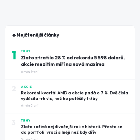
🔥
Nejčtenější články
1
TRHY
Zlato ztratilo 28 % od rekordu 5 598 dolarů,
akcie mezitím míří na nová maxima
6
min čtení
2
AKCIE
Rekordní kvartál AMD a akcie padá o 7 %. Dvě čísla
vyděsila trh víc, než ho potěšily tržby
6
min čtení
3
TRHY
Zlato zažívá nejdivočejší rok v historii. Přesto se
do portfolií vrací silněji než kdy dřív
5
min čtení