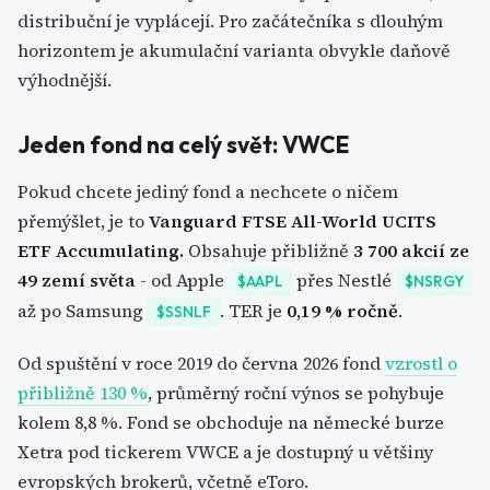
distribuční je vyplácejí. Pro začátečníka s dlouhým
horizontem je akumulační varianta obvykle daňově
výhodnější.
Jeden fond na celý svět: VWCE
Pokud chcete jediný fond a nechcete o ničem
přemýšlet, je to
Vanguard FTSE All-World UCITS
ETF Accumulating.
Obsahuje přibližně
3 700 akcií ze
49 zemí světa
- od Apple
přes Nestlé
$AAPL
$NSRGY
až po Samsung
. TER je
0,19 % ročně
.
$SSNLF
Od spuštění v roce 2019 do června 2026 fond
vzrostl o
přibližně 130 %
, průměrný roční výnos se pohybuje
kolem 8,8 %. Fond se obchoduje na německé burze
Xetra pod tickerem VWCE a je dostupný u většiny
evropských brokerů, včetně eToro.