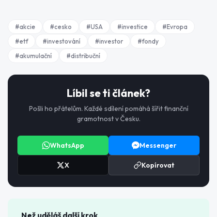
#
akcie
#
cesko
#
USA
#
investice
#
Evropa
#
etf
#
investování
#
investor
#
fondy
#
akumulační
#
distribuční
Líbil se ti článek?
Pošli ho přátelům. Každé sdílení pomáhá šířit finanční
gramotnost v Česku.
WhatsApp
Messenger
X
Kopírovat
Než uděláš další krok