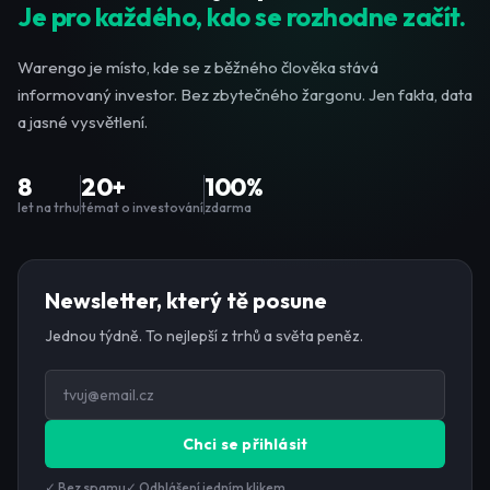
Je pro každého, kdo se rozhodne začít.
Warengo je místo, kde se z běžného člověka stává
informovaný investor. Bez zbytečného žargonu. Jen fakta, data
a jasné vysvětlení.
8
20+
100%
let na trhu
témat o investování
zdarma
Newsletter, který tě posune
Jednou týdně. To nejlepší z trhů a světa peněz.
Chci se přihlásit
✓ Bez spamu
✓ Odhlášení jedním klikem