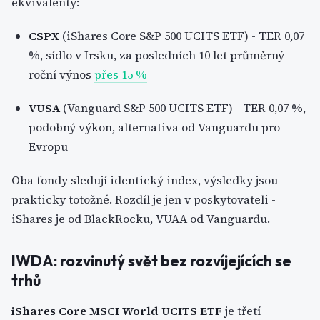
ekvivalenty:
CSPX
(iShares Core S&P 500 UCITS ETF) - TER 0,07
%, sídlo v Irsku, za posledních 10 let průměrný
roční výnos
přes 15 %
VUSA
(Vanguard S&P 500 UCITS ETF) - TER 0,07 %,
podobný výkon, alternativa od Vanguardu pro
Evropu
Oba fondy sledují identický index, výsledky jsou
prakticky totožné. Rozdíl je jen v poskytovateli -
iShares je od BlackRocku, VUAA od Vanguardu.
IWDA: rozvinutý svět bez rozvíjejících se
trhů
iShares Core MSCI World UCITS ETF
je třetí