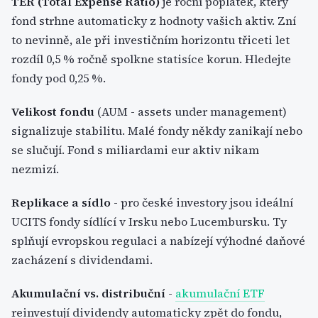
TER (Total Expense Ratio)
je roční poplatek, který
fond strhne automaticky z hodnoty vašich aktiv. Zní
to nevinně, ale při investičním horizontu třiceti let
rozdíl 0,5 % ročně spolkne statisíce korun. Hledejte
fondy pod 0,25 %.
Velikost fondu
(AUM - assets under management)
signalizuje stabilitu. Malé fondy někdy zanikají nebo
se slučují. Fond s miliardami eur aktiv nikam
nezmizí.
Replikace a sídlo
- pro české investory jsou ideální
UCITS fondy sídlící v Irsku nebo Lucembursku. Ty
splňují evropskou regulaci a nabízejí výhodné daňové
zacházení s dividendami.
Akumulační vs. distribuční
-
akumulační ETF
reinvestují dividendy automaticky zpět do fondu,