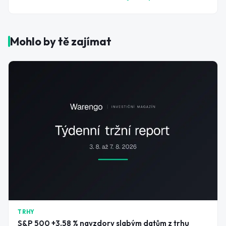
Mohlo by tě zajímat
TRHY
S&P 500 +3,58 % navzdory slabým datům z trhu