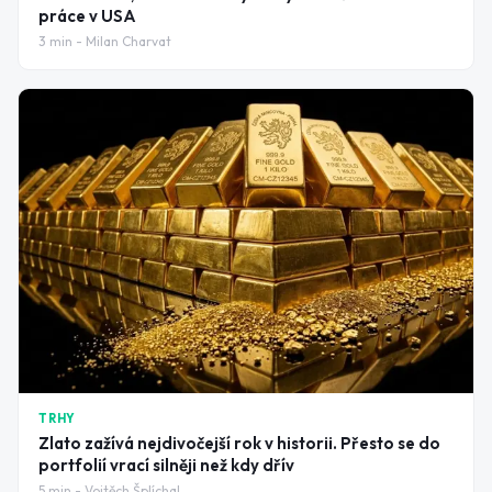
práce v USA
3
min -
Milan Charvat
TRHY
Zlato zažívá nejdivočejší rok v historii. Přesto se do
portfolií vrací silněji než kdy dřív
5
min -
Vojtěch Šplíchal