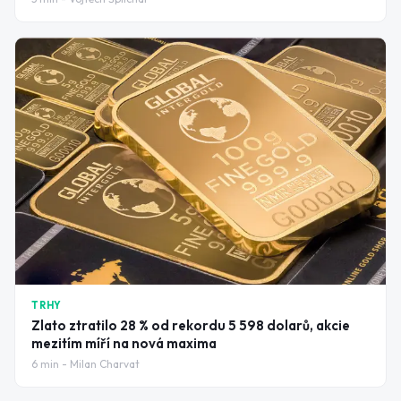
TRHY
Zlato ztratilo 28 % od rekordu 5 598 dolarů, akcie
mezitím míří na nová maxima
6
min -
Milan Charvat