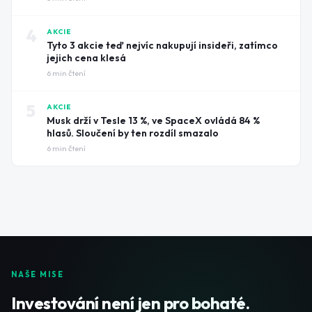
4
AKCIE
Tyto 3 akcie teď nejvíc nakupují insideři, zatímco
jejich cena klesá
6
min čtení
5
AKCIE
Musk drží v Tesle 13 %, ve SpaceX ovládá 84 %
hlasů. Sloučení by ten rozdíl smazalo
6
min čtení
NAŠE MISE
Investování není jen pro bohaté.