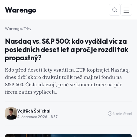
Warengo
Warengo
/
Trhy
Nasdaq vs. S&P 500: kdo vydělal víc za
posledních deset let a proč je rozdíl tak
propastný?
Kdo před deseti lety vsadil na ETF kopírující Nasdaq,
dnes drží skoro dvakrát tolik než majitel fondu na
NOVÉ
S&P 500. Čísla ukazují, proč se koncentrace na pár
firem zatím vyplácela.
Vojtěch Šplíchal
4
min čtení
4. července 2026 - 8:37