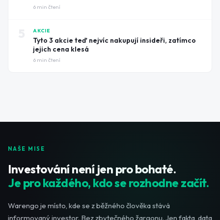
6
min čtení
5
AKCIE
Tyto 3 akcie teď nejvíc nakupují insideři, zatímco
jejich cena klesá
6
min čtení
NAŠE MISE
Investování není jen pro bohaté.
Je pro každého, kdo se rozhodne začít.
Warengo je místo, kde se z běžného člověka stává
informovaný investor. Bez zbytečného žargonu. Jen fakta, data