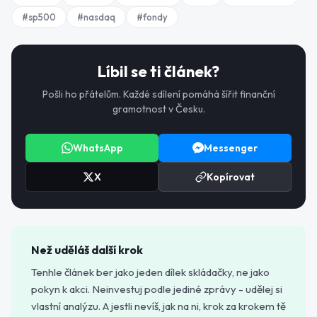
#
sp500
#
nasdaq
#
fondy
Líbil se ti článek?
Pošli ho přátelům. Každé sdílení pomáhá šířit finanční
gramotnost v Česku.
WhatsApp
Messenger
X
Kopírovat
Než uděláš další krok
Tenhle článek ber jako jeden dílek skládačky, ne jako
pokyn k akci. Neinvestuj podle jediné zprávy - udělej si
vlastní analýzu. A jestli nevíš, jak na ni, krok za krokem tě