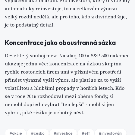
vyplácení akcionářům. Pro investora, který dividendy
automaticky reinvestuje, to na celkovém výnosu
velký rozdíl nedělá, ale pro toho, kdo z dividend žije,
je to podstatný detail.
Koncentrace jako oboustranná sázka
Desetiletý souboj mezi Nasdaq-100 a S&P 500 nakonec
ukazuje jednu věc: koncentrace na úzkou skupinu
rychle rostoucích firem umí v příznivém prostředí
přinést výrazně vyšší výnos, ale platí se za to vyšší
volatilitou a hlubšími propady v horších letech. Kdo
se v roce 2016 rozhodoval mezi oběma fondy, si
nemohl dopředu vybrat "ten lepší" - mohl si jen
vybrat, jaké riziko je ochotný nést.
#
akcie
#
cesko
#
investice
#
etf
#
investování