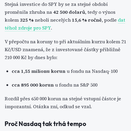
Stejná investice do SPY by se za stejné období
proměnila zhruba na
42 500 dolarů
, tedy o výnos
kolem
325 %
neboli necelých
15,6 % ročně
, podle
dat
téhož zdroje pro SPY
.
V přepočtu na koruny to při aktuálním kurzu kolem 21
Kč/USD znamená, že z investované částky přibližně
210 000 Kč by dnes bylo:
cca 1,55 milionu korun
u fondu na Nasdaq-100
cca 895 000 korun
u fondu na S&P 500
Rozdíl přes 650 000 korun na stejné vstupní částce je
impozantní. Otázka zní, odkud se vzal.
Proč Nasdaq tak trhá tempo