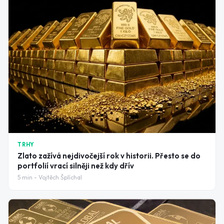
TRHY
Zlato zažívá nejdivočejší rok v historii. Přesto se do
portfolií vrací silněji než kdy dřív
5
min -
Vojtěch Šplíchal