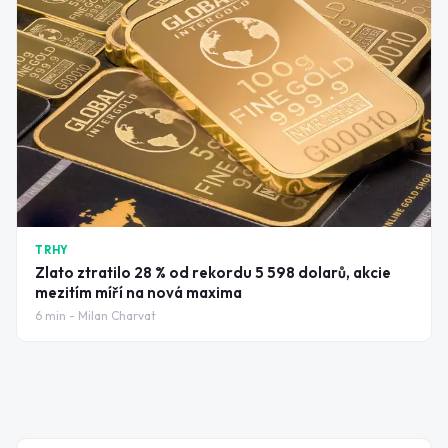
TRHY
Zlato ztratilo 28 % od rekordu 5 598 dolarů, akcie
mezitím míří na nová maxima
6
min -
Milan Charvat