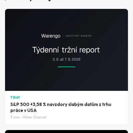
TRHY
S&P 500 +3,58 % navzdory slabým datům z trhu
práce v USA
3
min -
Milan Charvat