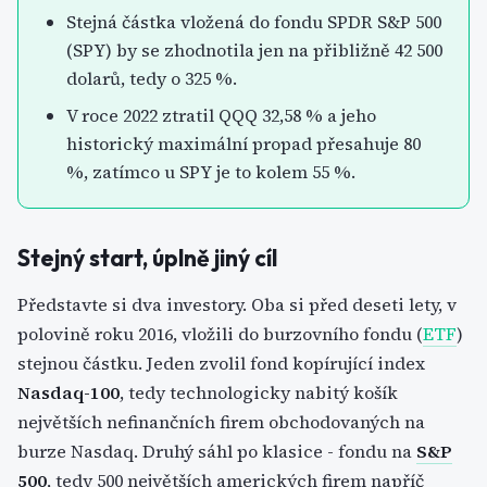
Stejná částka vložená do fondu SPDR S&P 500
(SPY) by se zhodnotila jen na přibližně 42 500
dolarů, tedy o 325 %.
V roce 2022 ztratil QQQ 32,58 % a jeho
historický maximální propad přesahuje 80
%, zatímco u SPY je to kolem 55 %.
Stejný start, úplně jiný cíl
Představte si dva investory. Oba si před deseti lety, v
polovině roku 2016, vložili do burzovního fondu (
ETF
)
stejnou částku. Jeden zvolil fond kopírující index
Nasdaq-100
, tedy technologicky nabitý košík
největších nefinančních firem obchodovaných na
burze Nasdaq. Druhý sáhl po klasice - fondu na
S&P
500
, tedy 500 největších amerických firem napříč