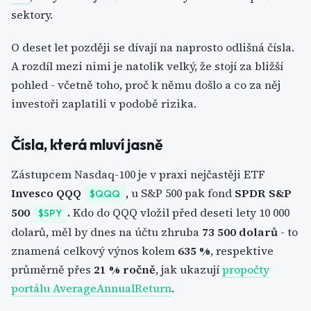
sektory.
O deset let později se dívají na naprosto odlišná čísla.
A rozdíl mezi nimi je natolik velký, že stojí za bližší
pohled - včetně toho, proč k němu došlo a co za něj
investoři zaplatili v podobě rizika.
Čísla, která mluví jasně
Zástupcem Nasdaq-100 je v praxi nejčastěji ETF
Invesco QQQ
,
u S&P 500 pak fond
SPDR S&P
$QQQ
500
.
Kdo do QQQ vložil před deseti lety 10 000
$SPY
dolarů, měl by dnes na účtu zhruba
73 500 dolarů
- to
znamená celkový výnos kolem
635 %
, respektive
průměrně přes
21 % ročně
, jak ukazují
propočty
portálu AverageAnnualReturn
.