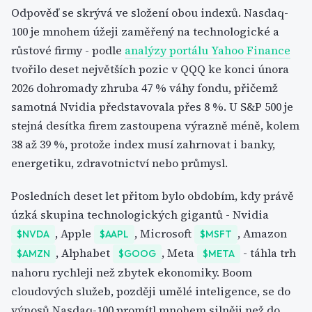
Odpověď se skrývá ve složení obou indexů. Nasdaq-
100 je mnohem úžeji zaměřený na technologické a
růstové firmy - podle
analýzy portálu Yahoo Finance
tvořilo deset největších pozic v QQQ ke konci února
2026 dohromady zhruba 47 % váhy fondu, přičemž
samotná Nvidia představovala přes 8 %. U S&P 500 je
stejná desítka firem zastoupena výrazně méně, kolem
38 až 39 %, protože index musí zahrnovat i banky,
energetiku, zdravotnictví nebo průmysl.
Posledních deset let přitom bylo obdobím, kdy právě
úzká skupina technologických gigantů - Nvidia
, Apple
, Microsoft
, Amazon
$NVDA
$AAPL
$MSFT
, Alphabet
, Meta
- táhla trh
$AMZN
$GOOG
$META
nahoru rychleji než zbytek ekonomiky. Boom
cloudových služeb, později umělé inteligence, se do
výnosů Nasdaq-100 promítl mnohem silněji než do