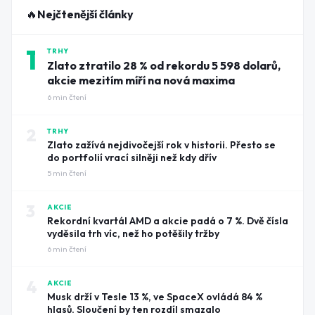
🔥
Nejčtenější články
1
TRHY
Zlato ztratilo 28 % od rekordu 5 598 dolarů,
akcie mezitím míří na nová maxima
6
min čtení
2
TRHY
Zlato zažívá nejdivočejší rok v historii. Přesto se
do portfolií vrací silněji než kdy dřív
5
min čtení
3
AKCIE
Rekordní kvartál AMD a akcie padá o 7 %. Dvě čísla
vyděsila trh víc, než ho potěšily tržby
6
min čtení
4
AKCIE
Musk drží v Tesle 13 %, ve SpaceX ovládá 84 %
hlasů. Sloučení by ten rozdíl smazalo