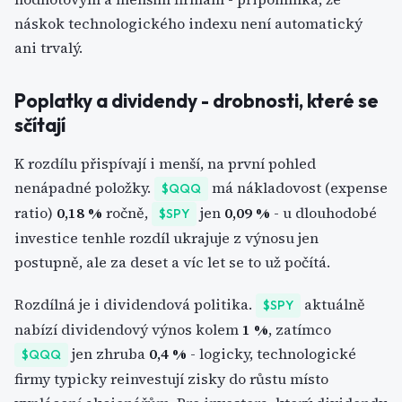
náskok technologického indexu není automatický
ani trvalý.
Poplatky a dividendy - drobnosti, které se
sčítají
K rozdílu přispívají i menší, na první pohled
nenápadné položky.
má nákladovost (expense
$QQQ
ratio)
0,18 %
ročně,
jen
0,09 %
- u dlouhodobé
$SPY
investice tenhle rozdíl ukrajuje z výnosu jen
postupně, ale za deset a víc let se to už počítá.
Rozdílná je i dividendová politika.
aktuálně
$SPY
nabízí dividendový výnos kolem
1 %
, zatímco
jen zhruba
0,4 %
- logicky, technologické
$QQQ
firmy typicky reinvestují zisky do růstu místo