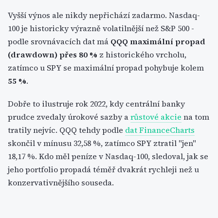
Vyšší výnos ale nikdy nepřichází zadarmo. Nasdaq-
100 je historicky výrazně volatilnější než S&P 500 -
podle srovnávacích dat má
QQQ maximální propad
(drawdown) přes 80 %
z historického vrcholu,
zatímco u SPY se maximální propad pohybuje kolem
55 %
.
Dobře to ilustruje rok 2022, kdy centrální banky
prudce zvedaly úrokové sazby a
růstové akcie
na tom
tratily nejvíc. QQQ tehdy podle
dat FinanceCharts
skončil v mínusu 32,58 %, zatímco SPY ztratil "jen"
18,17 %. Kdo měl peníze v Nasdaq-100, sledoval, jak se
jeho portfolio propadá téměř dvakrát rychleji než u
konzervativnějšího souseda.