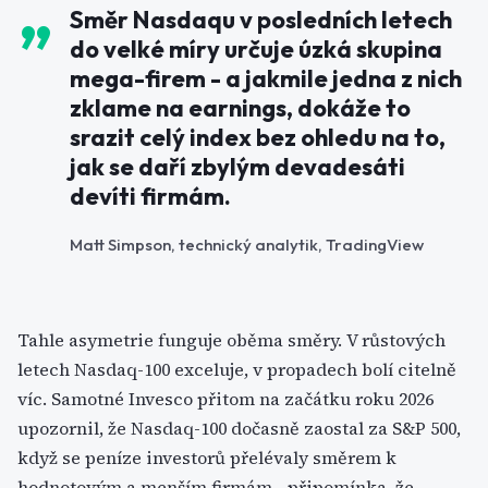
Směr Nasdaqu v posledních letech
do velké míry určuje úzká skupina
mega-firem - a jakmile jedna z nich
zklame na earnings, dokáže to
srazit celý index bez ohledu na to,
jak se daří zbylým devadesáti
devíti firmám.
Matt Simpson, technický analytik, TradingView
Tahle asymetrie funguje oběma směry. V růstových
letech Nasdaq-100 exceluje, v propadech bolí citelně
víc. Samotné Invesco přitom na začátku roku 2026
upozornil, že Nasdaq-100 dočasně zaostal za S&P 500,
když se peníze investorů přelévaly směrem k
hodnotovým a menším firmám - připomínka, že