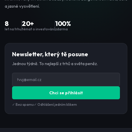
a jasné vysvětlení.
8
20+
100%
let na trhu
témat o investování
zdarma
Newsletter, který tě posune
Jednou týdně. To nejlepší z trhů a světa peněz.
Chci se přihlásit
✓ Bez spamu
✓ Odhlášení jedním klikem