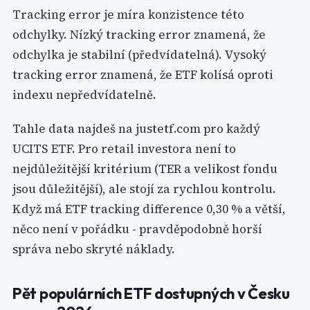
Tracking error je míra konzistence této
odchylky. Nízký tracking error znamená, že
odchylka je stabilní (předvídatelná). Vysoký
tracking error znamená, že ETF kolísá oproti
indexu nepředvídatelně.
Tahle data najdeš na justetf.com pro každý
UCITS ETF. Pro retail investora není to
nejdůležitější kritérium (TER a velikost fondu
jsou důležitější), ale stojí za rychlou kontrolu.
Když má ETF tracking difference 0,30 % a větší,
něco není v pořádku - pravděpodobně horší
správa nebo skryté náklady.
Pět populárních ETF dostupných v Česku