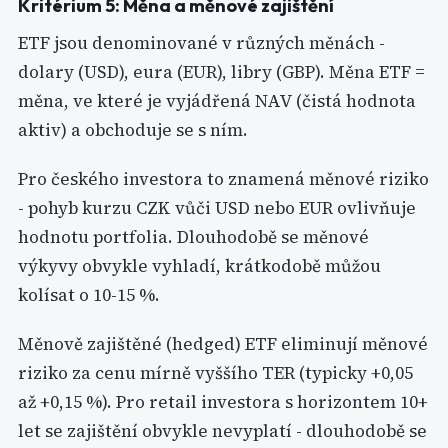
Kritérium 5: Měna a měnové zajištění
ETF jsou denominované v různých měnách -
dolary (USD), eura (EUR), libry (GBP). Měna ETF =
měna, ve které je vyjádřená NAV (čistá hodnota
aktiv) a obchoduje se s ním.
Pro českého investora to znamená měnové riziko
- pohyb kurzu CZK vůči USD nebo EUR ovlivňuje
hodnotu portfolia. Dlouhodobě se měnové
výkyvy obvykle vyhladí, krátkodobě můžou
kolísat o 10-15 %.
Měnově zajištěné (hedged) ETF eliminují měnové
riziko za cenu mírně vyššího TER (typicky +0,05
až +0,15 %). Pro retail investora s horizontem 10+
let se zajištění obvykle nevyplatí - dlouhodobě se