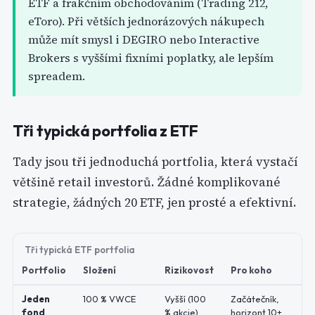
ETF a frakčním obchodováním (Trading 212,
eToro). Při větších jednorázových nákupech
může mít smysl i DEGIRO nebo Interactive
Brokers s vyššími fixními poplatky, ale lepším
spreadem.
Tři typická portfolia z ETF
Tady jsou tři jednoduchá portfolia, která vystačí
většině retail investorů. Žádné komplikované
strategie, žádných 20 ETF, jen prosté a efektivní.
Tři typická ETF portfolia
Portfolio
Složení
Rizikovost
Pro koho
Jeden
100 % VWCE
Vyšší (100
Začátečník,
fond
% akcie)
horizont 10+