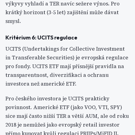
výkyvy vyhladí a TER navíc sežere výnos. Pro
krátký horizont (3-5 let) zajištění může dávat
smysl.
Kritérium 6: UCITS regulace
UCITS (Undertakings for Collective Investment
in Transferable Securities) je evropská regulace
pro fondy. UCITS ETF mají přísnější pravidla na
transparentnost, diverzifikaci a ochranu
investora než americké ETF.
Pro českého investora je UCITS prakticky
povinnost. Americké ETF (jako VOO, VTI, SPY)
sice mají často nižší TER a větší AUM, ale od roku
2018 je nemůžeš jako evropský retail investor
přímo kupovat kvůli regulaci PRIIPs/MiFID II.