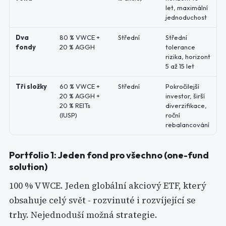
let, maximální
jednoduchost
Dva
80 % VWCE +
Střední
Střední
fondy
20 % AGGH
tolerance
rizika, horizont
5 až 15 let
Tři složky
60 % VWCE +
Střední
Pokročilejší
20 % AGGH +
investor, širší
20 % REITs
diverzifikace,
(IUSP)
roční
rebalancování
Portfolio 1: Jeden fond pro všechno (one-fund
solution)
100 % VWCE. Jeden globální akciový ETF, který
obsahuje celý svět - rozvinuté i rozvíjející se
trhy. Nejednoduší možná strategie.