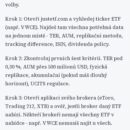
volby.
Krok 1: Otevři justetf.com a vyhledej ticker ETF
(např. VWCE). Najdeš tam všechna potřebná data
na jednom místě - TER, AUM, replikační metodu,
tracking difference, ISIN, dividenda policy.
Krok 2: Zkontroluj prvních šest kritérií. TER pod
0,30 %, AUM přes 500 milionů USD, fyzická
replikace, akumulační (pokud máš dlouhý
horizont), UCITS regulace.
Krok 3: Otevři aplikaci svého brokera (eToro,
Trading 212, XTB) a ověř, jestli broker daný ETF
nabízí. Někteří brokeři nemají všechny ETF v
nabídce - např. VWCE nemusíš najít u všech.