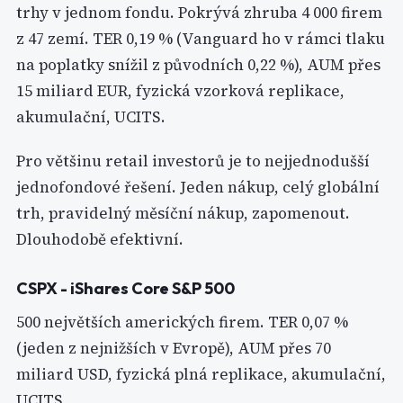
trhy v jednom fondu. Pokrývá zhruba 4 000 firem
z 47 zemí. TER 0,19 % (Vanguard ho v rámci tlaku
na poplatky snížil z původních 0,22 %), AUM přes
15 miliard EUR, fyzická vzorková replikace,
akumulační, UCITS.
Pro většinu retail investorů je to nejjednodušší
jednofondové řešení. Jeden nákup, celý globální
trh, pravidelný měsíční nákup, zapomenout.
Dlouhodobě efektivní.
CSPX - iShares Core S&P 500
500 největších amerických firem. TER 0,07 %
(jeden z nejnižších v Evropě), AUM přes 70
miliard USD, fyzická plná replikace, akumulační,
UCITS.