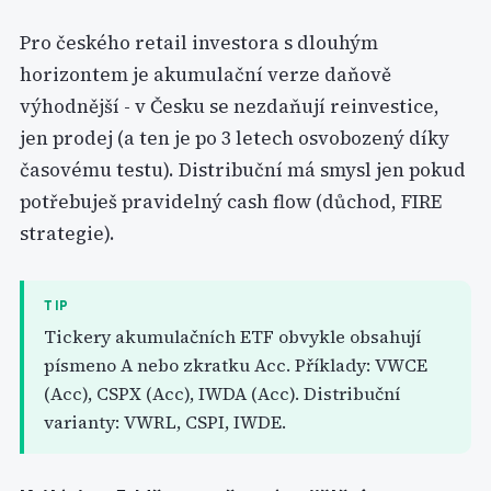
Pro českého retail investora s dlouhým
horizontem je akumulační verze daňově
výhodnější - v Česku se nezdaňují reinvestice,
jen prodej (a ten je po 3 letech osvobozený díky
časovému testu). Distribuční má smysl jen pokud
potřebuješ pravidelný cash flow (důchod, FIRE
strategie).
TIP
Tickery akumulačních ETF obvykle obsahují
písmeno A nebo zkratku Acc. Příklady: VWCE
(Acc), CSPX (Acc), IWDA (Acc). Distribuční
varianty: VWRL, CSPI, IWDE.