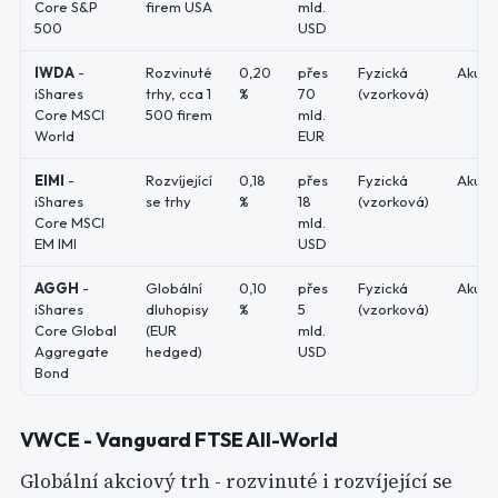
Core S&P
firem USA
mld.
500
USD
IWDA
-
Rozvinuté
0,20
přes
Fyzická
Akumu
iShares
trhy, cca 1
%
70
(vzorková)
Core MSCI
500 firem
mld.
World
EUR
EIMI
-
Rozvíjející
0,18
přes
Fyzická
Akumu
iShares
se trhy
%
18
(vzorková)
Core MSCI
mld.
EM IMI
USD
AGGH
-
Globální
0,10
přes
Fyzická
Akumu
iShares
dluhopisy
%
5
(vzorková)
Core Global
(EUR
mld.
Aggregate
hedged)
USD
Bond
VWCE - Vanguard FTSE All-World
Globální akciový trh - rozvinuté i rozvíjející se