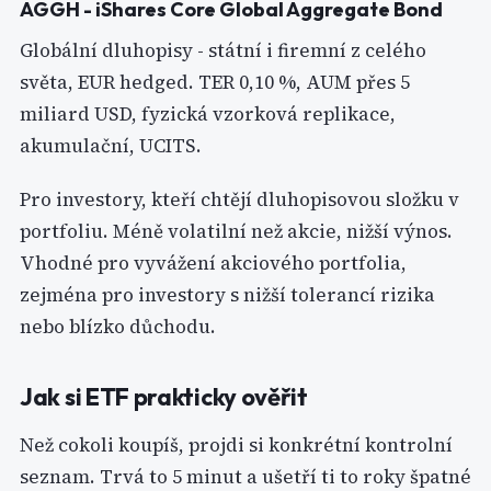
AGGH - iShares Core Global Aggregate Bond
Globální dluhopisy - státní i firemní z celého
světa, EUR hedged. TER 0,10 %, AUM přes 5
miliard USD, fyzická vzorková replikace,
akumulační, UCITS.
Pro investory, kteří chtějí dluhopisovou složku v
portfoliu. Méně volatilní než akcie, nižší výnos.
Vhodné pro vyvážení akciového portfolia,
zejména pro investory s nižší tolerancí rizika
nebo blízko důchodu.
Jak si ETF prakticky ověřit
Než cokoli koupíš, projdi si konkrétní kontrolní
seznam. Trvá to 5 minut a ušetří ti to roky špatné