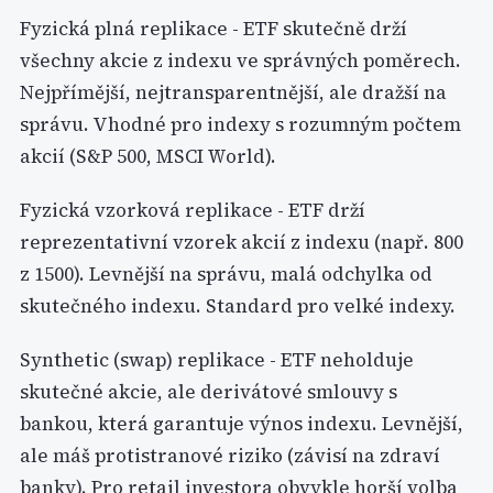
Fyzická plná replikace - ETF skutečně drží
všechny akcie z indexu ve správných poměrech.
Nejpřímější, nejtransparentnější, ale dražší na
správu. Vhodné pro indexy s rozumným počtem
akcií (S&P 500, MSCI World).
Fyzická vzorková replikace - ETF drží
reprezentativní vzorek akcií z indexu (např. 800
z 1500). Levnější na správu, malá odchylka od
skutečného indexu. Standard pro velké indexy.
Synthetic (swap) replikace - ETF neholduje
skutečné akcie, ale derivátové smlouvy s
bankou, která garantuje výnos indexu. Levnější,
ale máš protistranové riziko (závisí na zdraví
banky). Pro retail investora obvykle horší volba