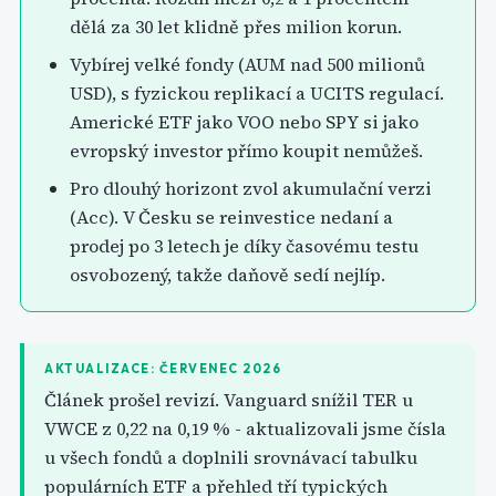
dělá za 30 let klidně přes milion korun.
Vybírej velké fondy (AUM nad 500 milionů
USD), s fyzickou replikací a UCITS regulací.
Americké ETF jako VOO nebo SPY si jako
evropský investor přímo koupit nemůžeš.
Pro dlouhý horizont zvol akumulační verzi
(Acc). V Česku se reinvestice nedaní a
prodej po 3 letech je díky časovému testu
osvobozený, takže daňově sedí nejlíp.
AKTUALIZACE: ČERVENEC 2026
Článek prošel revizí. Vanguard snížil TER u
VWCE z 0,22 na 0,19 % - aktualizovali jsme čísla
u všech fondů a doplnili srovnávací tabulku
populárních ETF a přehled tří typických