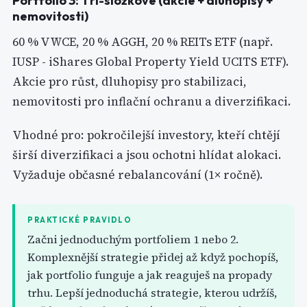
Portfolio 3: Tří-složkové (akcie + dluhopisy +
nemovitosti)
60 % VWCE, 20 % AGGH, 20 % REITs ETF (např.
IUSP - iShares Global Property Yield UCITS ETF).
Akcie pro růst, dluhopisy pro stabilizaci,
nemovitosti pro inflační ochranu a diverzifikaci.
Vhodné pro: pokročilejší investory, kteří chtějí
širší diverzifikaci a jsou ochotni hlídat alokaci.
Vyžaduje občasné rebalancování (1× ročně).
PRAKTICKÉ PRAVIDLO
Začni jednoduchým portfoliem 1 nebo 2.
Komplexnější strategie přidej až když pochopíš,
jak portfolio funguje a jak reaguješ na propady
trhu. Lepší jednoduchá strategie, kterou udržíš,