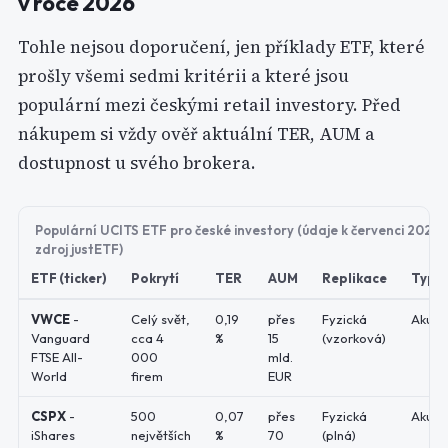
v roce 2026
Tohle nejsou doporučení, jen příklady ETF, které
prošly všemi sedmi kritérii a které jsou
populární mezi českými retail investory. Před
nákupem si vždy ověř aktuální TER, AUM a
dostupnost u svého brokera.
Populární UCITS ETF pro české investory (údaje k červenci 2026,
zdroj justETF)
ETF (ticker)
Pokrytí
TER
AUM
Replikace
Typ
VWCE
-
Celý svět,
0,19
přes
Fyzická
Akumu
Vanguard
cca 4
%
15
(vzorková)
FTSE All-
000
mld.
World
firem
EUR
CSPX
-
500
0,07
přes
Fyzická
Akumu
iShares
největších
%
70
(plná)