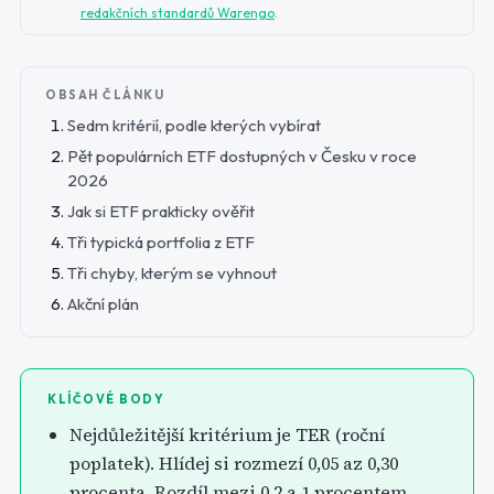
redakčních standardů Warengo
.
OBSAH ČLÁNKU
Sedm kritérií, podle kterých vybírat
Pět populárních ETF dostupných v Česku v roce
2026
Jak si ETF prakticky ověřit
Tři typická portfolia z ETF
Tři chyby, kterým se vyhnout
Akční plán
KLÍČOVÉ BODY
Nejdůležitější kritérium je TER (roční
poplatek). Hlídej si rozmezí 0,05 az 0,30
procenta. Rozdíl mezi 0,2 a 1 procentem