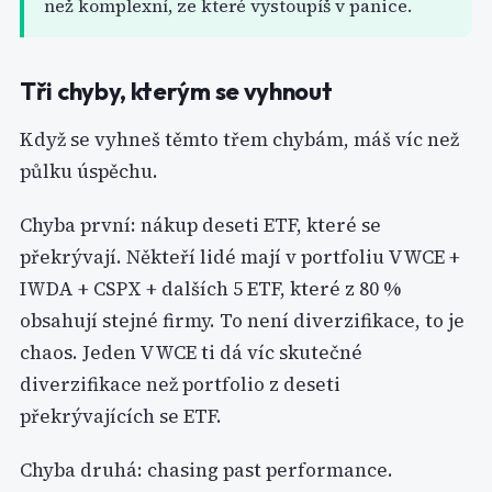
než komplexní, ze které vystoupíš v panice.
Tři chyby, kterým se vyhnout
Když se vyhneš těmto třem chybám, máš víc než
půlku úspěchu.
Chyba první: nákup deseti ETF, které se
překrývají. Někteří lidé mají v portfoliu VWCE +
IWDA + CSPX + dalších 5 ETF, které z 80 %
obsahují stejné firmy. To není diverzifikace, to je
chaos. Jeden VWCE ti dá víc skutečné
diverzifikace než portfolio z deseti
překrývajících se ETF.
Chyba druhá: chasing past performance.