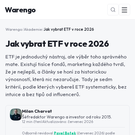
Warengo
Warengo
/
Akademie
/
Jak vybrat ETF v roce 2026
Jak vybrat ETF v roce 2026
ETF je jednoduchý nástroj, ale výběr toho správného
mate. Existují tisíce fondů, marketing každého tvrdí,
že je nejlepší, a články se honí za historickou
výnosností, která nic nezaručuje. Tady je sedm
NOVÉ
kritérií, podle kterých vybereš ETF systematicky, bez
intuice a bez tipů od influencerů.
Milan Charvat
Šéfredaktor Warengo a investor od roku 2015.
12 min čtení
·
Aktualizováno:
červenec 2026
Odborně revidoval
Pavel Botek
(
červenec 2026
) podle