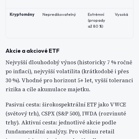
Kryptoměny
Nepredikovatelný
Extrémní
Vysoká
(propady
až 80 %)
Akcie a akciové ETF
Nejvyšší dlouhodobý výnos (historicky 7 % ročně
po inflaci), nejvyšší volatilita (krátkodobě i přes
30 %). Vhodné pro horizont 5+ let, vyšší toleranci
rizika a cíle akumulace majetku.
Pasivní cesta: širokospektrální ETF jako VWCE
(světový trh), CSPX (S&P 500), IWDA (rozvinuté
trhy). Aktivní cesta: jednotlivé akcie podle
fundamentální analýzy. Pro většinu retail