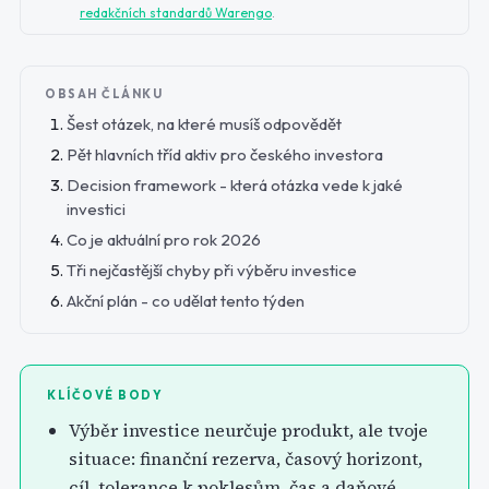
redakčních standardů Warengo
.
OBSAH ČLÁNKU
Šest otázek, na které musíš odpovědět
Pět hlavních tříd aktiv pro českého investora
Decision framework - která otázka vede k jaké
investici
Co je aktuální pro rok 2026
Tři nejčastější chyby při výběru investice
Akční plán - co udělat tento týden
KLÍČOVÉ BODY
Výběr investice neurčuje produkt, ale tvoje
situace: finanční rezerva, časový horizont,
cíl, tolerance k poklesům, čas a daňové