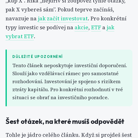
„kup X”. Říká „nejdřív si zodpověz tyhle otázky,
pak X vybereš sám”. Pokud teprve začínáš,
navazuje na
jak začít investovat
. Pro konkrétní
typy investic se podívej na
akcie
,
ETF
a
jak
vybrat ETF
.
DŮLEŽITÉ UPOZORNĚNÍ
Tento článek neposkytuje investiční doporučení.
Slouží jako vzdělávací rámec pro samostatné
rozhodování. Investování je spojeno s rizikem
ztráty kapitálu. Pro konkrétní rozhodnutí v tvé
situaci se obrať na investičního poradce.
Šest otázek, na které musíš odpovědět
Tohle je jádro celého článku. Když si projdeš šest