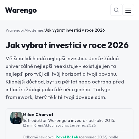
Warengo
Warengo
/
Akademie
/
Jak vybrat investici v roce 2026
Jak vybrat investici v roce 2026
Většina lidí hledá nejlepší investici. Jenže žádná
univerzálně nejlepší neexistuje - existuje jen ta
nejlepší pro tvůj cíl, tvůj horizont a tvoji povahu.
Klidnější důchod, byt za pět let nebo ochrana před
NOVÉ
inflací si žádají pokaždé něco jiného. Tady je
framework, který tě k té tvojí dovede sám.
Milan Charvat
Šéfredaktor Warengo a investor od roku 2015.
12 min čtení
·
Aktualizováno:
červenec 2026
Odborně revidoval
Pavel Botek
(
červenec 2026
) podle