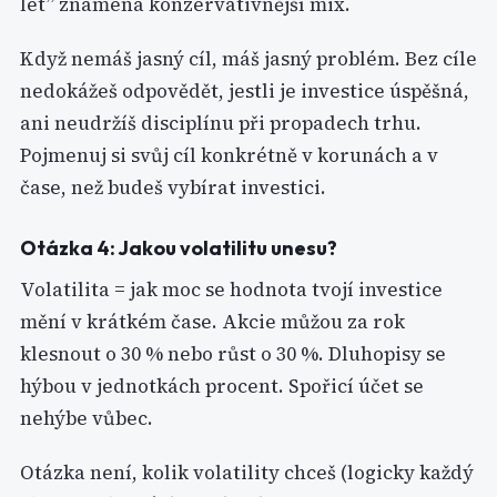
let” znamená konzervativnější mix.
Když nemáš jasný cíl, máš jasný problém. Bez cíle
nedokážeš odpovědět, jestli je investice úspěšná,
ani neudržíš disciplínu při propadech trhu.
Pojmenuj si svůj cíl konkrétně v korunách a v
čase, než budeš vybírat investici.
Otázka 4: Jakou volatilitu unesu?
Volatilita = jak moc se hodnota tvojí investice
mění v krátkém čase. Akcie můžou za rok
klesnout o 30 % nebo růst o 30 %. Dluhopisy se
hýbou v jednotkách procent. Spořicí účet se
nehýbe vůbec.
Otázka není, kolik volatility chceš (logicky každý