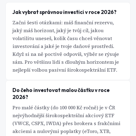
Jak vybrat správnou investici v roce 2026?
Začni šesti otázkami: máš finanční rezervu,
jaký máš horizont, jaký je tvůj cíl, jakou
volatilitu uneseš, kolik času chceš věnovat
investování a jaké je tvoje daňové prostředí.
Když si na ně poctivě odpovíš, výběr se rýsuje
sám. Pro většinu lidí s dlouhým horizontem je
nejlepší volbou pasivní širokospektrální ETF.
Do čeho investovat malou částku v roce
2026?
Pro malé částky (do 100 000 Kč ročně) je v ČR
nejvýhodnější širokospektrální akciový ETF
(VWCE, CSPX, IWDA) přes brokera s frakčními
akciemi a nulovými poplatky (eToro, XTB,