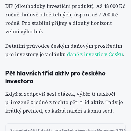
DIP (dlouhodobý investiční produkt). Až 48 000 Kč
ročně daňově odečitelných, úspora až 7 200 Kč
ročně. Pro stabilní příjmy a dlouhý horizont
velmi výhodné.
Detailní průvodce českým daňovým prostředím
pro investory je v článku
daně z investic v Česku
.
Pět hlavních tříd aktiv pro českého
investora
Když si zodpovíš šest otázek, výběr ti naskočí
přirozeně z jedné z těchto pěti tříd aktiv. Tady je
krátký přehled, co každá nabízí a komu sedí.
Srovnání pěti tříd aktiv pro českého investora (červenec 2026)