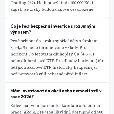
Trading 212). Hodnotový limit 100 000 Kč ti
zajistí, že zisky budou daňově osvobozené.
Co je teď bezpečná investice s rozumným
výnosem?
Pro horizont do 1 roku spořicí účty s úrokem
3,5-4,5 % nebo termínované vklady. Pro
horizont 3-5 let státní dluhopisy ČR (4-5 %)
nebo dluhopisové ETF. Pro dlouhý horizont (10+
let) jsou akciové ETF historicky bezpečnější
než hotovost kvůli ochraně před inflací.
Mám investovat do akcií nebo nemovitostí v
roce 2026?
Záleží na tvém horizontu, kapitálu a toleranci
práce. Akcie/ETF jsou likvidní, dostupné od 500