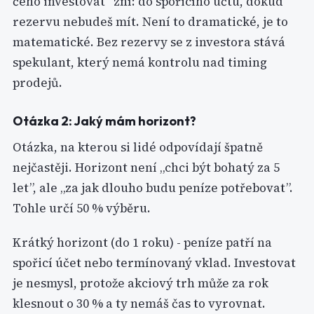
čeho investovat” zní: do spořicího účtu, dokud
rezervu nebudeš mít. Není to dramatické, je to
matematické. Bez rezervy se z investora stává
spekulant, který nemá kontrolu nad timing
prodejů.
Otázka 2: Jaký mám horizont?
Otázka, na kterou si lidé odpovídají špatně
nejčastěji. Horizont není „chci být bohatý za 5
let”, ale „za jak dlouho budu peníze potřebovat”.
Tohle určí 50 % výběru.
Krátký horizont (do 1 roku) - peníze patří na
spořicí účet nebo termínovaný vklad. Investovat
je nesmysl, protože akciový trh může za rok
klesnout o 30 % a ty nemáš čas to vyrovnat.