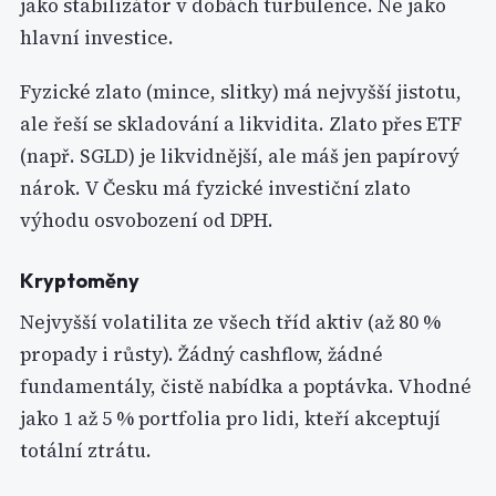
jako stabilizátor v dobách turbulence. Ne jako
hlavní investice.
Fyzické zlato (mince, slitky) má nejvyšší jistotu,
ale řeší se skladování a likvidita. Zlato přes ETF
(např. SGLD) je likvidnější, ale máš jen papírový
nárok. V Česku má fyzické investiční zlato
výhodu osvobození od DPH.
Kryptoměny
Nejvyšší volatilita ze všech tříd aktiv (až 80 %
propady i růsty). Žádný cashflow, žádné
fundamentály, čistě nabídka a poptávka. Vhodné
jako 1 až 5 % portfolia pro lidi, kteří akceptují
totální ztrátu.