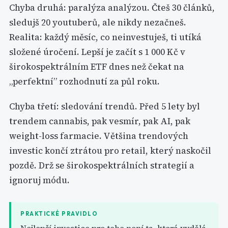
Chyba druhá: paralýza analýzou. Čteš 30 článků,
sledujš 20 youtuberů, ale nikdy nezačneš.
Realita: každý měsíc, co neinvestuješ, ti utíká
složené úročení. Lepší je začít s 1 000 Kč v
širokospektrálním ETF dnes než čekat na
„perfektní” rozhodnutí za půl roku.
Chyba třetí: sledování trendů. Před 5 lety byl
trendem cannabis, pak vesmír, pak AI, pak
weight-loss farmacie. Většina trendových
investic končí ztrátou pro retail, který naskočil
pozdě. Drž se širokospektrálních strategií a
ignoruj módu.
PRAKTICKÉ PRAVIDLO