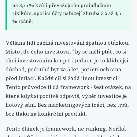
na 3,75 % kvůli převažujícím proinflačním
rizikům, spořicí účty nabízejí zhruba 3,5 až 4,5
% ročně.
Většina lidí začíná investování špatnou otázkou.
Místo „do čeho investovat” by se měli ptát „co si
chci investováním koupit”. Jednou je to klidnější
důchod, podruhé byt za 5 let, potřetí ochrana
před inflací. Každý cíl si žádá jinou investici.
Tento průvodce ti dá framework - šest otázek, na
které když si poctivě odpovíš, výběr investice je
hotový sám. Bez marketingových frází, bez tipů,
bez tlaku na konkrétní produkt.
Tento článek je framework, ne ranking. Neříká