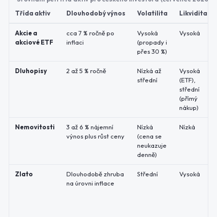
Třída aktiv
Dlouhodobý výnos
Volatilita
Likvidita
Akcie a
cca 7 % ročně po
Vysoká
Vysoká
akciové ETF
inflaci
(propady i
přes 30 %)
Dluhopisy
2 až 5 % ročně
Nízká až
Vysoká
střední
(ETF),
střední
(přímý
nákup)
Nemovitosti
3 až 6 % nájemní
Nízká
Nízká
výnos plus růst ceny
(cena se
neukazuje
denně)
Zlato
Dlouhodobě zhruba
Střední
Vysoká
na úrovni inflace