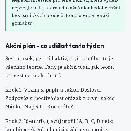
Nejlepší investice pro tebe není ta, která vydělá
nejvíc. Je to ta, kterou dokážeš dlouhodobě držet
bez panických prodejů. Konzistence poráží
genialitu.
Akční plán - co udělat tento týden
Šest otázek, pět tříd aktiv, čtyři profily - to je
všechno teorie. Tady je akční plán, jak teorii
převést na rozhodnutí.
Krok 1: Vezmi si papír a tužku. Doslova.
Zodpověz si poctivě šest otázek z první sekce
článku. Napiš to. Konkrétně.
Krok 2: Identifikuj svůj profil (A, B, C, D nebo
kombinace). Pokud nejsi v žádném, napiš si