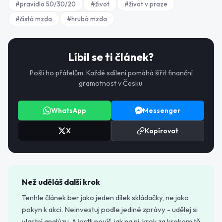
#
pravidlo 50/30/20
#
život
#
život v praze
#
čistá mzda
#
hrubá mzda
Líbil se ti článek?
Pošli ho přátelům. Každé sdílení pomáhá šířit finanční
gramotnost v Česku.
WhatsApp
Messenger
X
Kopírovat
Než uděláš další krok
Tenhle článek ber jako jeden dílek skládačky, ne jako
pokyn k akci. Neinvestuj podle jediné zprávy - udělej si
vlastní analýzu. A jestli nevíš, jak na ni, krok za krokem tě