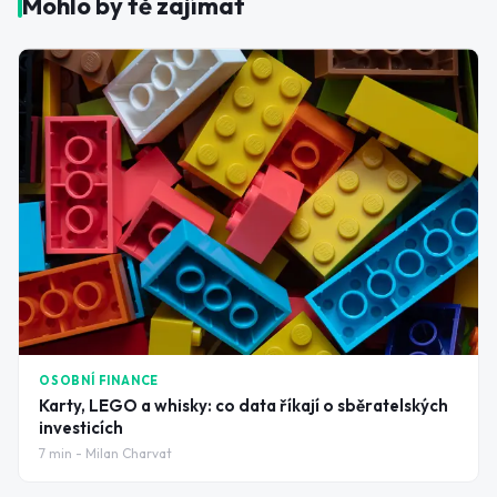
Mohlo by tě zajímat
OSOBNÍ FINANCE
Karty, LEGO a whisky: co data říkají o sběratelských
investicích
7
min -
Milan Charvat