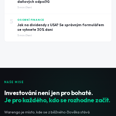
daňových odpočtů
5
min čtení
5
OSOBNÍ FINANCE
Jak na dividendy z USA? Se správným formulářem
se vyhnete 30% dani
5
min čtení
NAŠE MISE
Investování není jen pro bohaté.
Je pro každého, kdo se rozhodne začít.
Warengo je místo, kde se z běžného člověka stává