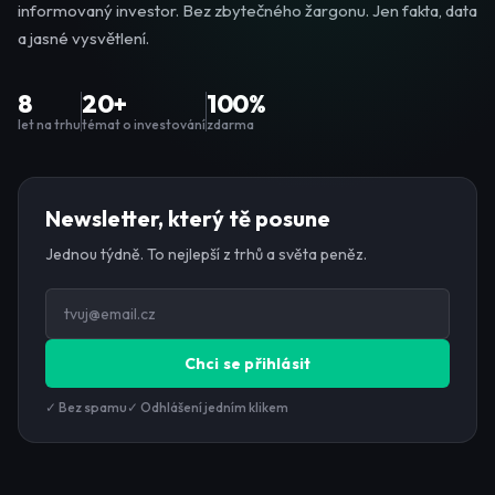
informovaný investor. Bez zbytečného žargonu. Jen fakta, data
a jasné vysvětlení.
8
20+
100%
let na trhu
témat o investování
zdarma
Newsletter, který tě posune
Jednou týdně. To nejlepší z trhů a světa peněz.
Chci se přihlásit
✓ Bez spamu
✓ Odhlášení jedním klikem