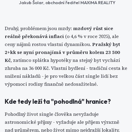
Jakub Šolar, obchodní ředitel MAXIMA REALITY
Druhý, problémem jsou mzdy:
mzdový růst sice
reálně překonává inflaci
(o 4,6 % v roce 2025), ale
ceny nájmů rostou vlastní dynamikou.
Pražský byt
2+kk se nyní pronajímá v průměru kolem 23 500
Kč
, zatímco splátka hypotéky na stejný byt vychází
zhruba na 36 000 Kč. Vlastní bydlení - tradiční cesta ke
snížení nákladů - je pro velkou část single lidí bez
výpomoci rodiny finančně nedosažitelné.
Kde tedy leží ta "pohodlná" hranice?
Pohodlný život single člověka nevyžaduje
astronomické příjmy - vyžaduje ale příjem výrazně
nad průměrem, nebo život mimo nejdražší lokality.