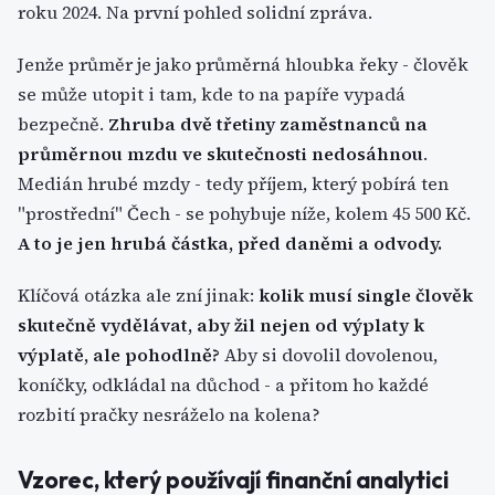
roku 2024. Na první pohled solidní zpráva.
Jenže průměr je jako průměrná hloubka řeky - člověk
se může utopit i tam, kde to na papíře vypadá
bezpečně.
Zhruba dvě třetiny zaměstnanců na
průměrnou mzdu ve skutečnosti nedosáhnou
.
Medián hrubé mzdy - tedy příjem, který pobírá ten
"prostřední" Čech - se pohybuje níže, kolem 45 500 Kč.
A to je jen hrubá částka, před daněmi a odvody.
Klíčová otázka ale zní jinak:
kolik musí single člověk
skutečně vydělávat, aby žil nejen od výplaty k
výplatě, ale pohodlně?
Aby si dovolil dovolenou,
koníčky, odkládal na důchod - a přitom ho každé
rozbití pračky nesráželo na kolena?
Vzorec, který používají finanční analytici