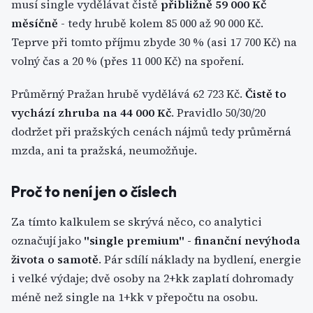
musí single vydělávat čistě
přibližně 59 000 Kč
měsíčně
- tedy hrubě kolem 85 000 až 90 000 Kč.
Teprve při tomto příjmu zbyde 30 % (asi 17 700 Kč) na
volný čas a 20 % (přes 11 000 Kč) na spoření.
Průměrný Pražan hrubě vydělává 62 723 Kč.
Čistě to
vychází zhruba na 44 000 Kč
. Pravidlo 50/30/20
dodržet při pražských cenách nájmů tedy průměrná
mzda, ani ta pražská, neumožňuje.
Proč to není jen o číslech
Za tímto kalkulem se skrývá něco, co analytici
označují jako
"single premium" - finanční nevýhoda
života o samotě
. Pár sdílí náklady na bydlení, energie
i velké výdaje; dvě osoby na 2+kk zaplatí dohromady
méně než single na 1+kk v přepočtu na osobu.