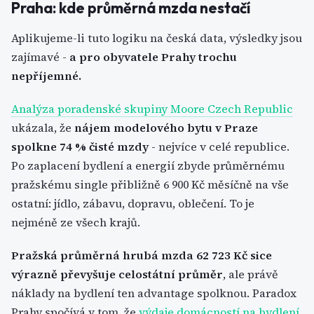
Praha: kde průměrná mzda nestačí
Aplikujeme-li tuto logiku na česká data, výsledky jsou
zajímavé -
a pro obyvatele Prahy trochu
nepříjemné.
Analýza poradenské skupiny Moore Czech Republic
ukázala, že
nájem modelového bytu v Praze
spolkne 74 % čisté mzdy
- nejvíce v celé republice.
Po zaplacení bydlení a energií zbyde průměrnému
pražskému single přibližně 6 900 Kč měsíčně na vše
ostatní: jídlo, zábavu, dopravu, oblečení. To je
nejméně ze všech krajů.
Pražská průměrná hrubá mzda 62 723 Kč sice
výrazně převyšuje celostátní průměr
, ale právě
náklady na bydlení ten advantage spolknou. Paradox
Prahy spočívá v tom, že
výdaje domácností na bydlení