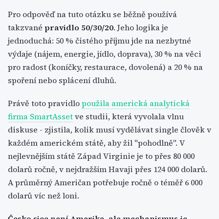
Pro odpověď na tuto otázku se běžně používá
takzvané
pravidlo 50/30/20
. Jeho logika je
jednoduchá: 50 % čistého příjmu jde na nezbytné
výdaje (nájem, energie, jídlo, doprava), 30 % na věci
pro radost (koníčky, restaurace, dovolená) a 20 % na
spoření nebo splácení dluhů.
Právě toto pravidlo
použila americká analytická
firma SmartAsset
ve studii, která vyvolala vlnu
diskuse - zjistila, kolik musí vydělávat single člověk v
každém americkém státě, aby žil "pohodlně". V
nejlevnějším státě Západ Virginie je to přes 80 000
dolarů ročně, v nejdražším Havaji přes 124 000 dolarů.
A průměrný Američan potřebuje ročně o téměř 6 000
dolarů víc než loni.
Česko sice není Amerika, ale mechanismus je