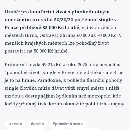
Hrubě: pro
komfortní život s plnohodnotným
dodržením pravidla 50/30/20 potřebuje single v
Praze přibližně 85 000 Kč hrubě
, v jiných větších
městech (Brno, Ostrava) zhruba 60 000 až 70 000 Kč. V
menších krajských městech lze pohodlný život
postavit i na 50 000 Kč hrubě.
Průměrná mzda 49 215 Kč z roku 2025 tedy nestačí na
"pohodlný život" single v Praze ani zdaleka - a v Brně
je to na hraně. Paradoxně, z pohledu finanční pohody
single člověka může dávat větší smysl město s nižší
mzdou a dostupnějším bydlením než metropole, kde
každý přidaný tisíc korun okamžitě pohltí trh s nájmy.
#
cesko
#
praha
#
průměrná mzda