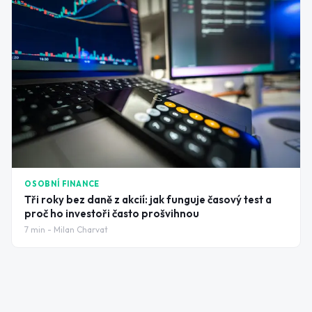
OSOBNÍ FINANCE
Tři roky bez daně z akcií: jak funguje časový test a
proč ho investoři často prošvihnou
7
min -
Milan Charvat