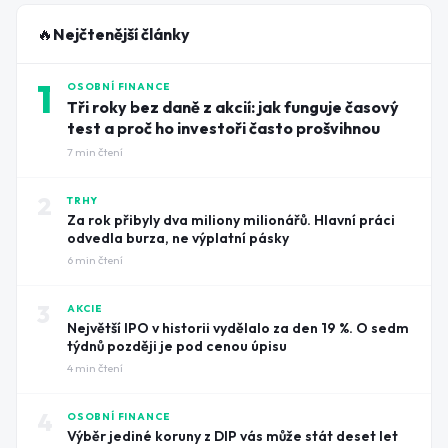
🔥
Nejčtenější články
1
OSOBNÍ FINANCE
Tři roky bez daně z akcií: jak funguje časový
test a proč ho investoři často prošvihnou
7
min čtení
2
TRHY
Za rok přibyly dva miliony milionářů. Hlavní práci
odvedla burza, ne výplatní pásky
6
min čtení
3
AKCIE
Největší IPO v historii vydělalo za den 19 %. O sedm
týdnů později je pod cenou úpisu
4
min čtení
4
OSOBNÍ FINANCE
Výběr jediné koruny z DIP vás může stát deset let