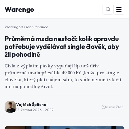
Warengo
Warengo
/
Osobní finance
Průměrná mzda nestačí: kolik opravdu
potřebuje vydělávat single člověk, aby
žil pohodlně
Čísla z výplatní pásky vypadají líp než dřív -
průměrná mzda přesáhla 49 000 Kč. Jenže pro single
NOVÉ
člověka, který platí nájem sám, to stále nemusí stačit
ani na pohodlný život.
Vojtěch Šplíchal
6
min čtení
12. června 2026 - 20:12