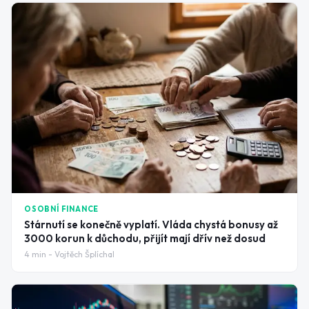
OSOBNÍ FINANCE
Stárnutí se konečně vyplatí. Vláda chystá bonusy až
3000 korun k důchodu, přijít mají dřív než dosud
4
min -
Vojtěch Šplíchal