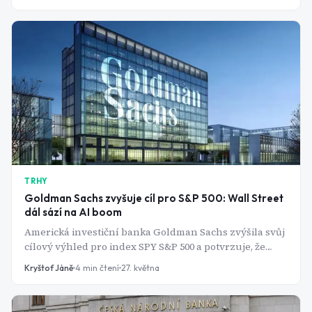
TRHY
Goldman Sachs zvyšuje cíl pro S&P 500: Wall Street
dál sází na AI boom
Americká investiční banka Goldman Sachs zvýšila svůj
cílový výhled pro index SPY S&P 500 a potvrzuje, že
optimismus kolem umělé inteligence dál žene americký
Kryštof Jáně
4
min čtení
27. května
akciový trh vzhůru.