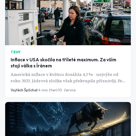
TRHY
Inflace v USA skočila na tříleté maximum. Za vším
stojí válka s Íránem
Americká inflace v květnu dosáhla 4,2 % - nejvýše od
roku 2023. Jádrová složka však překvapila příznivěji. Fed
se ocitl v pasti: zpomalit, nebo počkat?
Vojtěch Šplíchal
4
min čtení
10. června