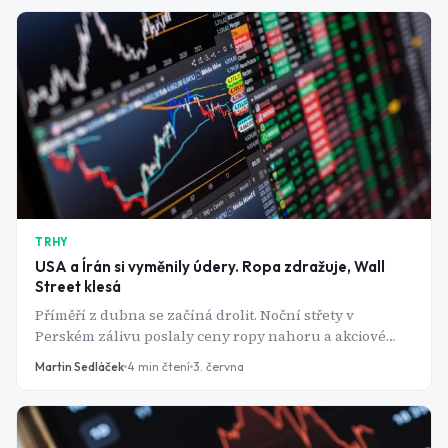
naposledy těsně před krachem dot-com bubliny.
TRHY
USA a Írán si vyměnily údery. Ropa zdražuje, Wall
Street klesá
Příměří z dubna se začíná drolit. Noční střety v
Perském zálivu poslaly ceny ropy nahoru a akciové
trhy dolů - mírová dohoda je stále v nedohlednu.
Martin Sedláček
4
min čtení
3. června