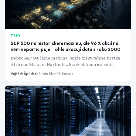
TRHY
S&P 500 na historickém maximu, ale 96 % akcií na
něm neparticipuje. Tohle ukazují data z roku 2000
Index S&P 500 láme maxima, jenže zisky táhne hrstka
AI firem. Michael Hartnett z Bank of America vidí
vzorec, který naposledy předcházel krachu dot-com
Vojtěch Šplíchal
4
min čtení
9. června
bubliny.