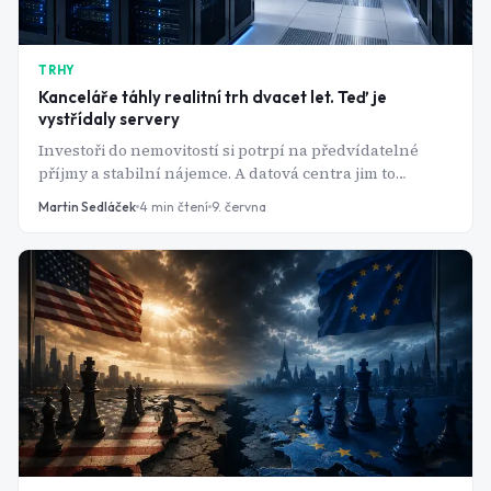
TRHY
Kanceláře táhly realitní trh dvacet let. Teď je
vystřídaly servery
Investoři do nemovitostí si potrpí na předvídatelné
příjmy a stabilní nájemce. A datová centra jim to
nabízejí - k tomu ale ještě výnosy, na které tradiční
Martin Sedláček
4
min čtení
9. června
realitní trh nestačí.