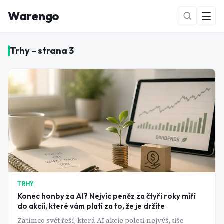
Warengo
Trhy
– strana
3
NOVÉ
TRHY
Konec honby za AI? Nejvíc peněz za čtyři roky míří
do akcií, které vám platí za to, že je držíte
Zatímco svět řeší, která AI akcie poletí nejvýš, tiše