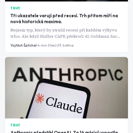
TRHY
Tři ukazatele varují před recesí. Trh přitom míří na
nová historická maxima.
Nejsem typ, který by strašil recesí při každém výkyvu
trhu. Ale když Shiller CAPE překročí 42, Goldman Sachs
zvedne pravděpodobnost recese na 30 % a výnosová
Vojtěch Šplíchal
4
min čtení
29. května
křivka se normalizuje po dvou letech inverze -
přestávám to ignorovat a začínám se ptát, co to
znamená pro moje portfolio.
TRHY
Anthropic předstihl OpenAI. Za 14 měsíců vyrostla