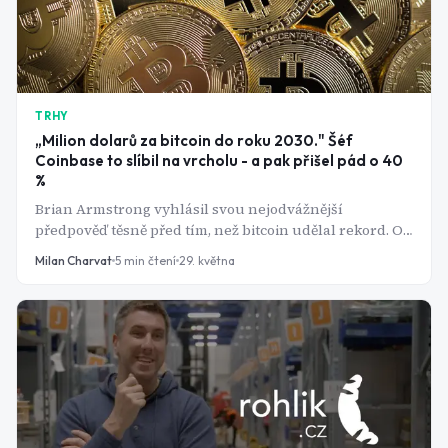
TRHY
„Milion dolarů za bitcoin do roku 2030." Šéf
Coinbase to slíbil na vrcholu - a pak přišel pád o 40
%
Brian Armstrong vyhlásil svou nejodvážnější
předpověď těsně před tím, než bitcoin udělal rekord. Od
té doby ztratil přes 40 %. Je cíl milion dolarů sázka
Milan Charvat
5
min čtení
29. května
šílence, nebo chladná matematika?