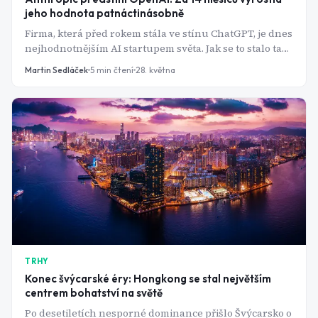
jeho hodnota patnáctinásobně
Firma, která před rokem stála ve stínu ChatGPT, je dnes
nejhodnotnějším AI startupem světa. Jak se to stalo tak
rychle?
Martin Sedláček
5
min čtení
28. května
TRHY
Konec švýcarské éry: Hongkong se stal největším
centrem bohatství na světě
Po desetiletích nesporné dominance přišlo Švýcarsko o