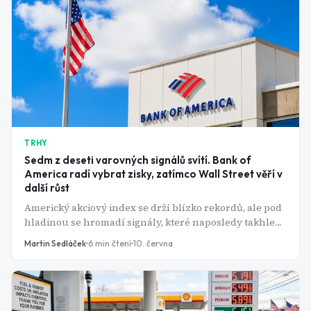
TRHY
Sedm z deseti varovných signálů svítí. Bank of
America radí vybrat zisky, zatímco Wall Street věří v
další růst
Americký akciový index se drží blízko rekordů, ale pod
hladinou se hromadí signály, které naposledy takhle
blikaly v únoru roku 2000. Banka, která je sleduje, má
Martin Sedláček
6
min čtení
10. června
jasný vzkaz: tohle není čas na hrdinství.