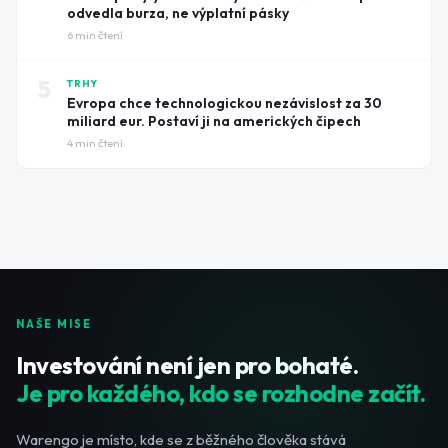
odvedla burza, ne výplatní pásky
6
min čtení
5
TRHY
Evropa chce technologickou nezávislost za 30
miliard eur. Postaví ji na amerických čipech
4
min čtení
NAŠE MISE
Investování není jen pro bohaté.
Je pro každého, kdo se rozhodne začít.
Warengo je místo, kde se z běžného člověka stává