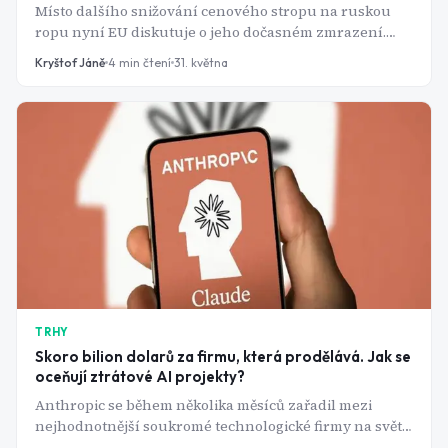
Místo dalšího snižování cenového stropu na ruskou
ropu nyní EU diskutuje o jeho dočasném zmrazení.
Důvodem jsou rostoucí obavy z vývoje na světovém
Kryštof Jáně
4
min čtení
31. května
energetickém trhu. Napětí na Blízkém východě totiž
opět připomnělo, jak citlivá zůstává globální ekonomika
na jakékoli narušení dodávek ropy.
TRHY
Skoro bilion dolarů za firmu, která prodělává. Jak se
oceňují ztrátové AI projekty?
Anthropic se během několika měsíců zařadil mezi
nejhodnotnější soukromé technologické firmy na světě,
přestože stále generuje miliardové ztráty. Jak je možné,