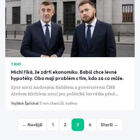
TRHY
Michl říká, že zdrtí ekonomiku. Babiš chce levné
hypotéky. Oba mají problém s tím, kdo za co může.
Spor mezi Andrejem Babišem a guvernérem ČNB
Alešem Michlem není jen politická šarvátka před
volbami. Je to střet dvou pohledů na to, k čemu vlastně
Vojtěch Šplíchal
3
min čtení
25. května
centrální banka slouží a jeden z nich je nebezpečně
naivní.
← Novější
1
2
3
4
Starší →