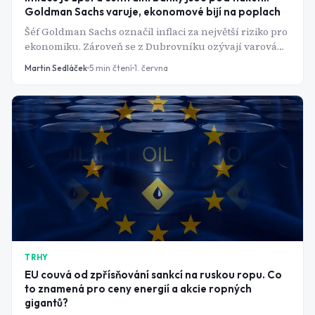
Goldman Sachs varuje, ekonomové bijí na poplach
Šéf Goldman Sachs označil inflaci za největší riziko pro
ekonomiku. Zároveň se z Dubrovníku ozývají varování,
že politický tlak na centrální banky situaci jen
Martin Sedláček
5
min čtení
1. června
zhoršuje.
TRHY
EU couvá od zpřísňování sankcí na ruskou ropu. Co
to znamená pro ceny energií a akcie ropných
gigantů?