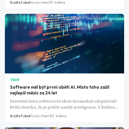
Kryštof Jáně
5
min čtení
31. května
že investoři oceňují podobné společnosti na stovky
miliard dolarů, když zatím nevydělávají? A podle čeho
se určuje hodnota firem, jako jsou Anthropic nebo
OpenAI?
TRHY
Software měl být první obětí AI. Místo toho zažil
nejlepší měsíc za 24 let
Investoři letos softwarové akcie hromadně odepisovali
kvůli strachu, že je pohltí umělá inteligence. V květnu
však přišel rekordní obrat a růst.
Kryštof Jáně
5
min čtení
30. května