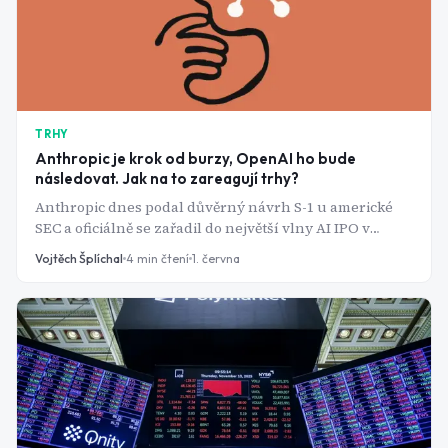
TRHY
Anthropic je krok od burzy, OpenAI ho bude
následovat. Jak na to zareagují trhy?
Anthropic dnes podal důvěrný návrh S-1 u americké
SEC a oficiálně se zařadil do největší vlny AI IPO v
historii. SpaceX míří na Nasdaq příští týden, OpenAI
Vojtěch Šplíchal
4
min čtení
1. června
plánuje září. Dohromady jde o více než tři biliony
dolarů valuací a retail investoři si nakoupí jako
poslední.