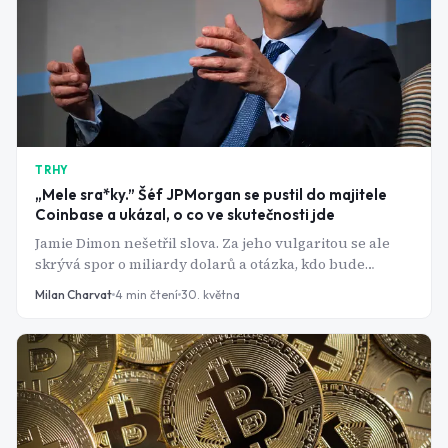
TRHY
„Mele sra*ky.” Šéf JPMorgan se pustil do majitele
Coinbase a ukázal, o co ve skutečnosti jde
Jamie Dimon nešetřil slova. Za jeho vulgaritou se ale
skrývá spor o miliardy dolarů a otázka, kdo bude
ovládat peníze budoucnosti - banky, nebo kryptoburzy.
Milan Charvat
4
min čtení
30. května