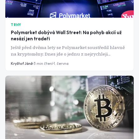
TRHY
Polymarket dobývá Wall Street: Na pohyb akcií už
nesází jen tradeři
Ještě před dvěma lety se Polymarket soustředil hlavně
na kryptoměny. Dnes jde o jednu z nejrychleji
rostoucích platforem, na které lidé obchodují
Kryštof Jáně
3
min čtení
1. června
pravděpodobnosti budoucích událostí. A stále častěji
nejde o politiku ani sport. Na platformě se začínají
objevovat sázky na akciové trhy, úrokové sazby, inflaci
nebo ekonomická rozhodnutí centrálních bank.