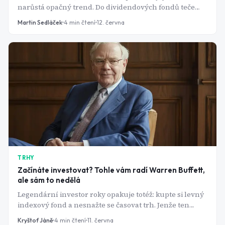
narůstá opačný trend. Do dividendových fondů teče
nejvíc peněz za čtyři roky a jeden z nich poráží jak S&P
Martin Sedláček
4
min čtení
12. června
500, tak Nasdaq.
TRHY
Začínáte investovat? Tohle vám radí Warren Buffett,
ale sám to nedělá
Legendární investor roky opakuje totéž: kupte si levný
indexový fond a nesnažte se časovat trh. Jenže ten
index dnes ze 41 % tvoří deset firem a Berkshire drží
Kryštof Jáně
4
min čtení
11. června