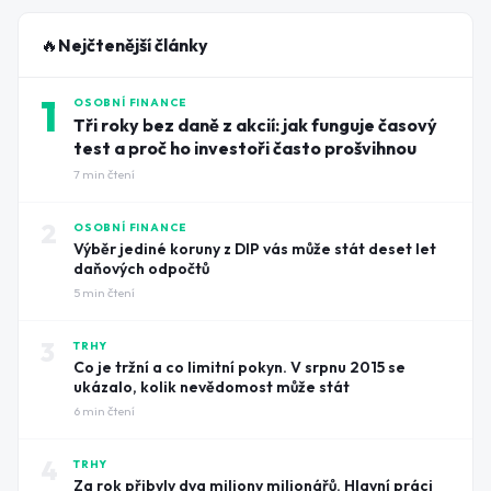
🔥
Nejčtenější články
1
OSOBNÍ FINANCE
Tři roky bez daně z akcií: jak funguje časový
test a proč ho investoři často prošvihnou
7
min čtení
2
OSOBNÍ FINANCE
Výběr jediné koruny z DIP vás může stát deset let
daňových odpočtů
5
min čtení
3
TRHY
Co je tržní a co limitní pokyn. V srpnu 2015 se
ukázalo, kolik nevědomost může stát
6
min čtení
4
TRHY
Za rok přibyly dva miliony milionářů. Hlavní práci