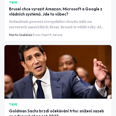
TRHY
Brusel chce vyrazit Amazon, Microsoft a Google z
vládních systémů. Jde to vůbec?
Sedmdesát procent evropského cloudu běží na
serverech amerických firem. Brusel to věděl roky. Až
když Microsoft zablokoval e-mail mezinárodnímu
Martin Sedláček
5
min čtení
9. června
soudu, rozhodl se s tím něco udělat.
TRHY
Goldman Sachs brzdí očekávání trhu: snížení sazeb