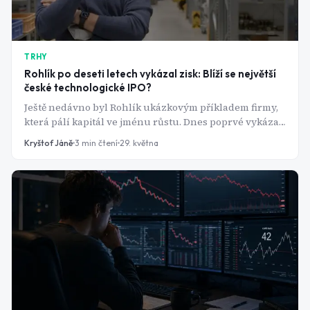
TRHY
Rohlík po deseti letech vykázal zisk: Blíží se největší
české technologické IPO?
Ještě nedávno byl Rohlík ukázkovým příkladem firmy,
která pálí kapitál ve jménu růstu. Dnes poprvé vykázal
zisk na úrovni celé skupiny, expanduje v Německu a z
Kryštof Jáně
3
min čtení
29. května
vlastní technologie buduje nový byznys. Po letech
pochybností se tak stále častěji mluví o tom, zda se
český online supermarket nevydá na burzu.