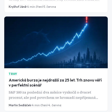
tomu jeden silný report z amerického trhu práce.
Kryštof Jáně
4
min čtení
5. června
Neoslabuje ale pouze zlato. Americké akciové indexy a
hlavně technologické akcie zažívají největší výprodeje
od vypuknutí války v Íránu.
TRHY
Americká burza je nejdražší za 25 let. Trh znovu věří
v perfektní scénář
S&P 500 za poslední dva měsíce vyskočil o dvacet
procent, ale pod povrchem se hromadí nepříjemná
čísla. Inflace zrychluje, ekonomika zpomaluje a
Martin Sedláček
4
min čtení
4. června
valuace akcií se dosatly na úrovně, které jsme viděli