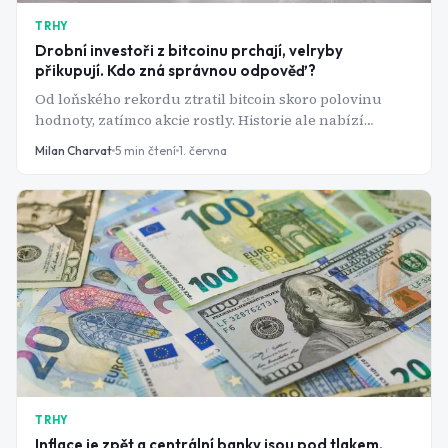
TRHY
Drobní investoři z bitcoinu prchají, velryby
přikupují. Kdo zná správnou odpověď?
Od loňského rekordu ztratil bitcoin skoro polovinu
hodnoty, zatímco akcie rostly. Historie ale nabízí
pozoruhodně konzistentní scénář - a velcí hráči sázejí
Milan Charvat
5
min čtení
1. června
přesně na něj.
TRHY
Inflace je zpět a centrální banky jsou pod tlakem.