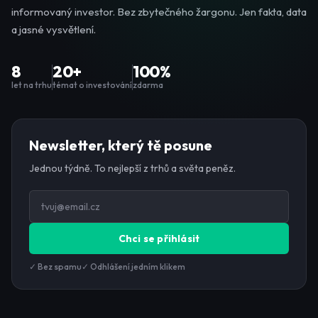
informovaný investor. Bez zbytečného žargonu. Jen fakta, data
a jasné vysvětlení.
8
20+
100%
let na trhu
témat o investování
zdarma
Newsletter, který tě posune
Jednou týdně. To nejlepší z trhů a světa peněz.
Chci se přihlásit
✓ Bez spamu
✓ Odhlášení jedním klikem