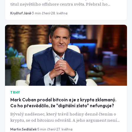
titul největšího offshore centra světa. Přebral ho
Hongkong a analytici říkají, že zpátky se to jen tak
Kryštof Jáně
3
min čtení
28. května
neotočí.
TRHY
Mark Cuban prodal bitcoin a je z krypta zklamaný.
Co ho přesvědčilo, že "digitální zlato" nefunguje?
Bývalý nadšenec, který trávil hodiny denně čtením o
kryptu, se od bitcoinu odvrátil. A jeho argument není
snadné odmítnout.
Martin Sedláček
5
min čtení
27. května