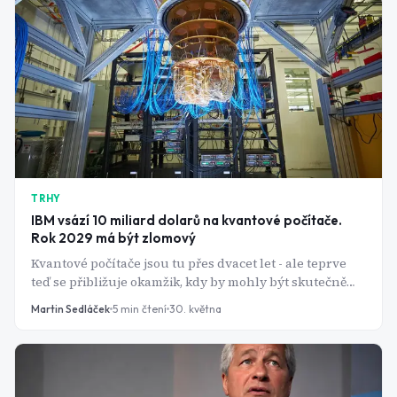
TRHY
IBM vsází 10 miliard dolarů na kvantové počítače.
Rok 2029 má být zlomový
Kvantové počítače jsou tu přes dvacet let - ale teprve
teď se přibližuje okamžik, kdy by mohly být skutečně
užitečné. IBM chce být u toho jako první.
Martin Sedláček
5
min čtení
30. května