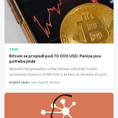
TRHY
Bitcoin se propadl pod 70 000 USD: Peníze jsou
potřeba jinde
Největší kryptoměna světa během několika hodin
prolomila hranici 70 000 USD a krátce se dostala až pod
65 000 USD. Mohly za to likvidace spekulativních pozic,
Kryštof Jáně
4
min čtení
3. června
odliv kapitálu z kryptoměnových ETF a ztráty v řádu
miliard dolarů napříč celým digitálním trhem. Kam ale
peníze tečou?