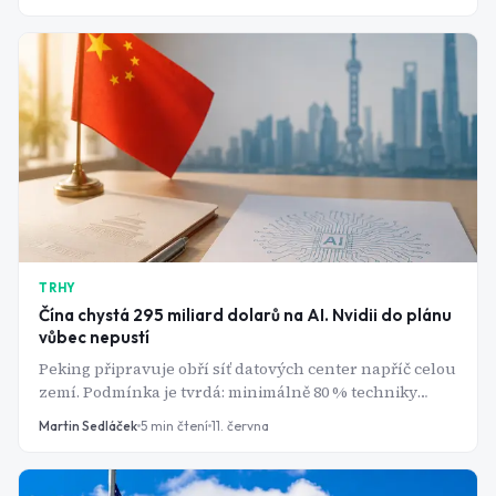
rekordních 397 miliard dolarů v hotovosti. Jak to jde
dohromady?
TRHY
Čína chystá 295 miliard dolarů na AI. Nvidii do plánu
vůbec nepustí
Peking připravuje obří síť datových center napříč celou
zemí. Podmínka je tvrdá: minimálně 80 % techniky
musí být čínské. Pro Huawei je to jízdenka k dominanci,
Martin Sedláček
5
min čtení
11. června
pro americké čipové firmy zavřené dveře.