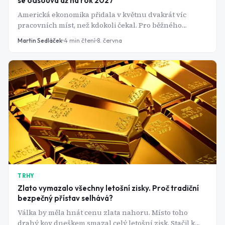
se odsouvá až na rok 2027
Americká ekonomika přidala v květnu dvakrát víc
pracovních míst, než kdokoli čekal. Pro běžného
člověka dobrá zpráva. Pro investory čekající na snížení
Martin Sedláček
4
min čtení
8. června
úrokových sazeb - komplikace.
TRHY
Zlato vymazalo všechny letošní zisky. Proč tradiční
bezpečný přístav selhává?
Válka by měla hnát cenu zlata nahoru. Místo toho
drahý kov dneškem smazal celý letošní zisk. Stačil k