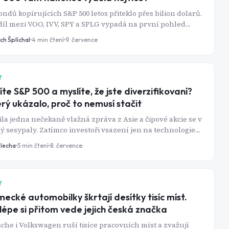
ondů kopírujících S&P 500 letos přiteklo přes bilion dolarů.
íl mezi VOO, IVV, SPY a SPLG vypadá na první pohled
eticky - v praxi jde o statisíce korun.
ch Šplíchal
4
min čtení
9. července
Y
íte S&P 500 a myslíte, že jste diverzifikovaní?
rý ukázalo, proč to nemusí stačit
ila jedna nečekaně vlažná zpráva z Asie a čipové akcie se v
ý sesypaly. Zatímco investoři vsazení jen na technologie
dli, ti s rozloženým portfoliem klidně spali dál. Přesně o
Blecha
5
min čtení
8. července
je diverzifikace.
Y
ecké automobilky škrtají desítky tisíc míst.
lépe si přitom vede jejich česká značka
che i Volkswagen ruší tisíce pracovních míst a zvažují