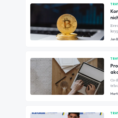
TRH
Kon
nic
Evro
kryp
21mě
Jan 
den
TRH
Pro
akc
Co d
trhu
dnes
Mart
TRH