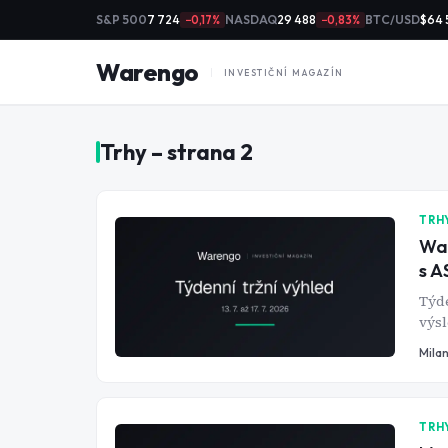
S&P 500
7 724
NASDAQ
29 488
BTC/USD
$64 
−0,17%
−0,83%
Warengo
INVESTIČNÍ MAGAZÍN
Trhy
– strana
2
TRH
War
s A
Týde
výs
výsl
Mila
TSM 
čipe
TRH