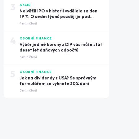
3
AKCIE
Největší IPO v historii vydělalo za den
19 %. O sedm týdnů později je pod
cenou úpisu
4
min čtení
4
OSOBNÍ FINANCE
Výběr jediné koruny z DIP vás může stát
deset let daňových odpočtů
5
min čtení
5
OSOBNÍ FINANCE
Jak na dividendy z USA? Se správným
formulářem se vyhnete 30% dani
5
min čtení