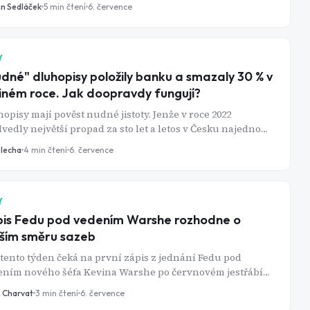
ětší těžaři na tom mohou pořádně vydělat.
in Sedláček
5
min čtení
6. července
Y
dné" dluhopisy položily banku a smazaly 30 % v
iném roce. Jak doopravdy fungují?
opisy mají pověst nudné jistoty. Jenže v roce 2022
vedly největší propad za sto let a letos v Česku najednou
u víc než spořicí účty. Jak tenhle trh funguje a proč ceny
Blecha
4
min čtení
6. července
opisů padají, když rostou sazby?
Y
is Fedu pod vedením Warshe rozhodne o
ším směru sazeb
tento týden čeká na první zápis z jednání Fedu pod
ením nového šéfa Kevina Warshe po červnovém jestřábím
tu. Devět členů FOMC nyní čeká alespoň jedno zvýšení
n Charvat
3
min čtení
6. července
b do konce roku 2026, což mění výhled pro dolar i