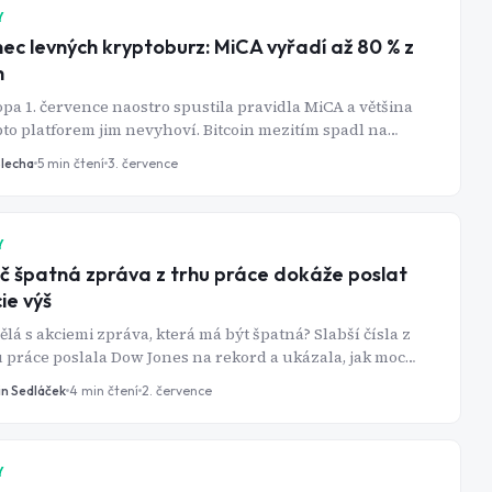
Y
ec levných kryptoburz: MiCA vyřadí až 80 % z
h
pa 1. července naostro spustila pravidla MiCA a většina
to platforem jim nevyhoví. Bitcoin mezitím spadl na
síční minimum a pár dní nato vyskočil o šest procent za
Blecha
5
min čtení
3. července
.
Y
č špatná zpráva z trhu práce dokáže poslat
ie výš
ělá s akciemi zpráva, která má být špatná? Slabší čísla z
 práce poslala Dow Jones na rekord a ukázala, jak moc
 vládne investorům jediný hráč - Fed.
in Sedláček
4
min čtení
2. července
Y