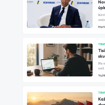
Nov
úpl
Kevi
zato
cent
Mart
TRH
Tis
sku
Na s
než 
drti
Vojtě
Tady
TRH
Kaž
dvo