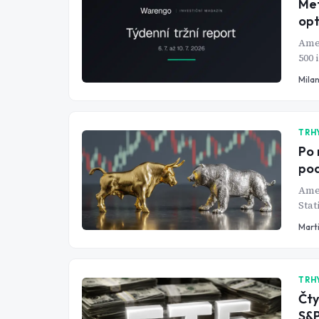
Met
opt
Ame
500 
se a
Mila
zatí
TRH
Po 
pod
Amer
Stat
star
Mart
TRH
Čty
S&P