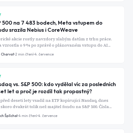
rické dluhopisy.
Y
 500 na 7 483 bodech, Meta vstupem do
udu srazila Nebius i CoreWeave
ické akcie rostly navzdory slabým datům z trhu práce.
 vzrostla o 9 % po zprávě o plánovaném vstupu do AI
du, konkurenti Nebius a CoreWeave prudce klesli.
n Charvat
2
min čtení
4. července
Y
daq vs. S&P 500: kdo vydělal víc za posledních
et let a proč je rozdíl tak propastný?
před deseti lety vsadil na ETF kopírující Nasdaq, dnes
 skoro dvakrát tolik než majitel fondu na S&P 500. Čísla
ují, proč se koncentrace na pár firem zatím vyplácela.
ch Šplíchal
4
min čtení
4. července