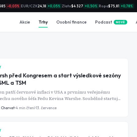
585
EUR/CZK
24,18
Zlato
$4 327
Ropa
$75,81
−0,03%
+0,05%
+0,50%
+0,78%
Podcast
Akcie
Trhy
Osobní finance
NOVÉ
Y
sh před Kongresem a start výsledkové sezóny
SML a TSM
n patří červnové inflaci v USA a prvnímu veřejnému
lechu nového šéfa Fedu Kevina Warshe. Souběžně startuje
edková sezóna za druhé čtvrtletí - banky v úterý, ASML a
n Charvat
4
min čtení
13. července
ve středu a ve čtvrtek jako barometr poptávky po AI
ch.
Y