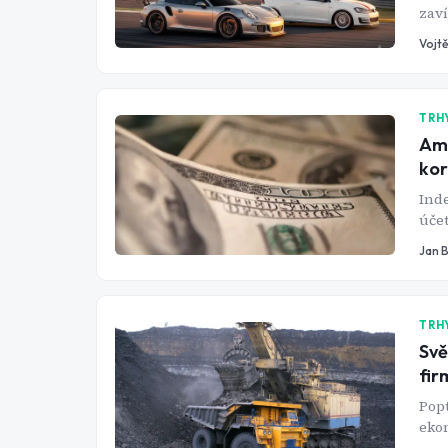
zaví
kon
Vojtě
TRH
Ame
kor
Inde
účet
chyb
Jan 
uděl
TRH
Svě
fir
Popt
ekon