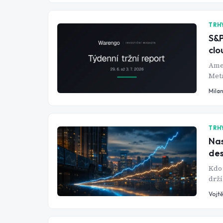
ame
TRH
S&P
clo
Amer
Meta
clou
Mila
TRH
Nas
des
Kdo 
drží
ukaz
Vojtě