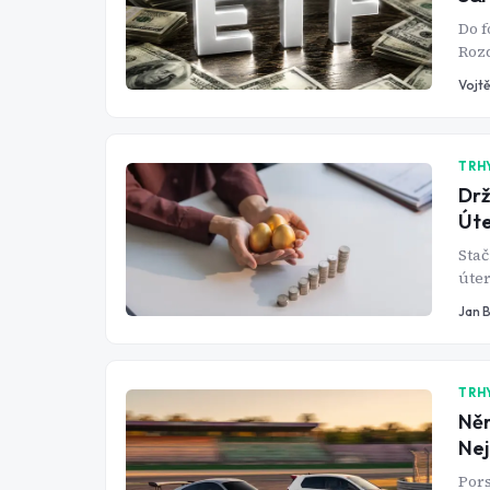
Do f
Rozd
kosm
Vojtě
TRH
Drž
Úte
Stač
úter
zble
Jan 
tom 
TRH
Něm
Nej
Pors