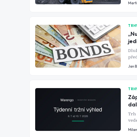
nejv
Mart
TRH
„Nu
jed
Dluh
před
neso
Jan 
dluh
TRH
Záp
dal
Trh 
ved
obra
Mila
saze