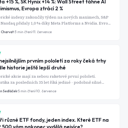
a +15 %, SK Hynix +14 %: Wall Street táhne AI
imismus, Evropa ztrácí 2 %
rické indexy zakončily týden na nových maximech, S&P
i Nasdaq přidaly 1,0 % díky Meta Platforms a Nvidia. Evropa
le propadala kolem 2 % kvůli technologickému sektoru,
n Charvat
3
min čtení
11. července
mco pražská burza díky ČEZ vzdorovala se ziskem 0,47 %.
Y
nejsilnějším prvním pololetí za roky čeká trhy
le historie ještě lepší druhé
ické akcie mají za sebou raketové první pololetí.
istika za posledních 35 let říká jediné - podobně silné
ty téměř vždy pokračují.
in Sedláček
5
min čtení
10. července
Y
ři různé ETF fondy, jeden index. Které ETF na
 500 vám nakonec vydělá nejvíce?