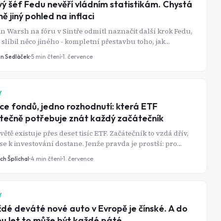
ý šéf Fedu nevěří vládním statistikám. Chystá
ně jiný pohled na inflaci
n Warsh na fóru v Sintře odmítl naznačit další krok Fedu,
 slíbil něco jiného - kompletní přestavbu toho, jak
rální banka vůbec měří inflaci.
in Sedláček
5
min čtení
1. července
Y
íce fondů, jedno rozhodnutí: která ETF
tečně potřebuje znát každý začátečník
větě existuje přes deset tisíc ETF. Začátečník to vzdá dřív,
se k investování dostane. Jenže pravda je prostší: pro
vou většinu investorů stačí jeden, maximálně dva fondy.
ch Šplíchal
4
min čtení
1. července
 jsou ty správné.
Y
dé deváté nové auto v Evropě je čínské. A do
u let to může být každé páté