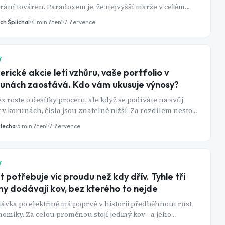
rání továren. Paradoxem je, že nejvyšší marže v celém
cernu má Škoda Auto.
ch Šplíchal
4
min čtení
7. července
Y
rické akcie letí vzhůru, vaše portfolio v
unách zaostává. Kdo vám ukusuje výnosy?
x roste o desítky procent, ale když se podíváte na svůj
 v korunách, čísla jsou znatelně nižší. Za rozdílem nestojí
a brokera, ale měnové riziko - a silná koruna z něj
Blecha
5
min čtení
7. července
ala téma, které by neměl přehlížet žádný český investor.
Y
t potřebuje víc proudu než kdy dřív. Tyhle tři
my dodávají kov, bez kterého to nejde
ávka po elektřině má poprvé v historii předběhnout růst
omiky. Za celou proměnou stojí jediný kov - a jeho