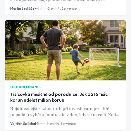
Martin Sedláček
4
min čtení
14. července
OSOBNÍ FINANCE
Tisícovka měsíčně od porodnice. Jak z 216 tisíc
korun udělat milion korun
Nejdůležitější rozhodnutí při investování pro dítě
nepadá u výběru fondu, ale v den, kdy se narodí. Kolik
peněz je "dost" a kam je poslat?
Vojtěch Šplíchal
5
min čtení
14. července