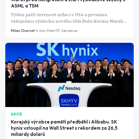
ASML a TSM
Týden patří červnové inflaci v USA a prvnímu
veřejnému výslechu nového šéfa Fedu Kevina Warshe.
Souběžně startuje výsledková sezóna za druhé
Milan Charvat
4
min čtení
13. července
čtvrtletí - banky v úterý, ASML a TSM ve středu a ve
čtvrtek jako barometr poptávky po AI čipech.
AKCIE
Korejský výrobce pamětí předběhl i Alibabu. SK
hynix vstoupil na Wall Street s rekordem za 26,5
miliardy dolarů