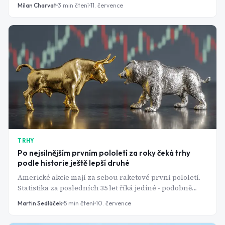
Platforms a Nvidia. Evropa se ale propadala kolem 2 %
Milan Charvat
3
min čtení
11. července
kvůli technologickému sektoru, zatímco pražská burza
díky ČEZ vzdorovala se ziskem 0,47 %.
TRHY
Po nejsilnějším prvním pololetí za roky čeká trhy
podle historie ještě lepší druhé
Americké akcie mají za sebou raketové první pololetí.
Statistika za posledních 35 let říká jediné - podobně
silné starty téměř vždy pokračují.
Martin Sedláček
5
min čtení
10. července