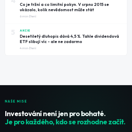
4
Co je tržní a co limitní pokyn. V srpnu 2015 se
ukázalo, kolik nevědomost může stát
6
min čtení
5
AKCIE
Desetiletý dluhopis dává 4,5 %. Tahle dividendová
ETF slibují víc - ale ne zadarmo
4
min čtení
NAŠE MISE
Investování není jen pro bohaté.
Je pro každého, kdo se rozhodne začít.