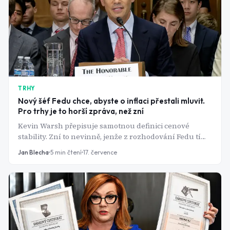
TRHY
Nový šéf Fedu chce, abyste o inflaci přestali mluvit.
Pro trhy je to horší zpráva, než zní
Kevin Warsh přepisuje samotnou definici cenové
stability. Zní to nevinně, jenže z rozhodování Fedu tím
dělá hádanku a hrozí zvýšením sazeb v době, kdy akcie
Jan Blecha
5
min čtení
17. července
stojí na rekordech.