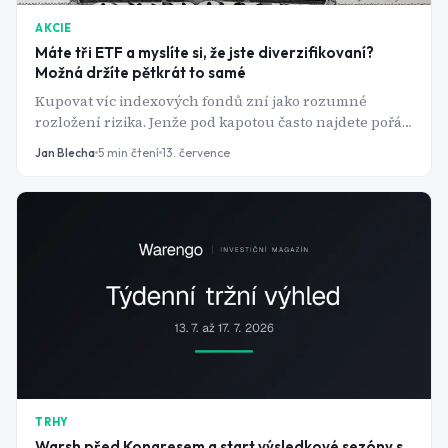
AKCIE
Máte tři ETF a myslíte si, že jste diverzifikovaní?
Možná držíte pětkrát to samé
Kupovat víc indexových fondů zní jako rozumné
rozložení rizika. Jenže pod kapotou často najdete pořád
dokola stejnou hrstku amerických technologických
Jan Blecha
5
min čtení
13. července
gigantů. Vítejte v pasti, které se říká překryv.
TRHY
Warsh před Kongresem a start výsledkové sezóny s