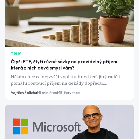
TRHY
Čtyři ETF, čtyři různé sázky na pravidelný příjem -
která z nich dává smysl vám?
Někdo chce co nejvyšší výplatu hned teď, jiný raději
pomalu rostoucí příjem na dekády dopředu.
Dividendové ETF nabízejí obojí, ale zřídka obojí
Vojtěch Šplíchal
5
min čtení
15. července
najednou.