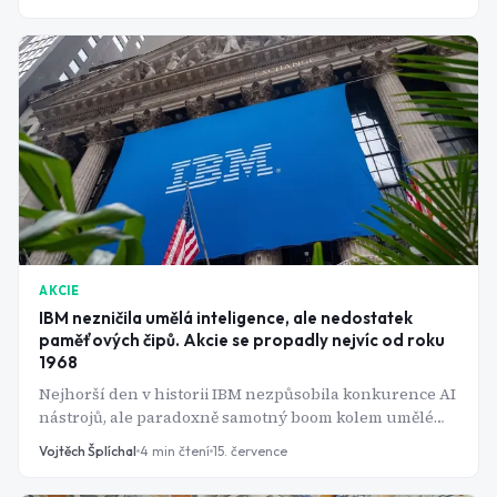
pozornost se teď přesouvá k robotaxi expanzi a
výsledkům 22. července.
AKCIE
IBM nezničila umělá inteligence, ale nedostatek
paměťových čipů. Akcie se propadly nejvíc od roku
1968
Nejhorší den v historii IBM nezpůsobila konkurence AI
nástrojů, ale paradoxně samotný boom kolem umělé
inteligence - a to nepřímo, přes ceny čipů.
Vojtěch Šplíchal
4
min čtení
15. července