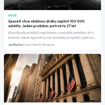
AKCIE
SpaceX chce oběžnou dráhu zaplnit 100 000
satelity. Jeden problém: potrvá to 27 let
Elon Musk požádal regulátora o největší satelitní síť v
historii. Akcie SpaceX se ale mezitím propadly zpět na
cenu z IPO. Co v plánu na internet celé planety nesedí?
Jan Blecha
4
min čtení
15. července