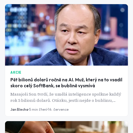
AKCIE
Pět bilionů dolarů ročně na AI. Muž, který na to vsadil
skoro celý SoftBank, se bublině vysmívá
Masajoši Son tvrdí, že umělá inteligence spolkne každý
rok 5 bilionů dolarů. Otázku, jestli nejde o bublinu,
označil za "nesmysl". Jeho vlastní firma přitom stojí a
Jan Blecha
5
min čtení
14. července
padá s jedinou sázkou.