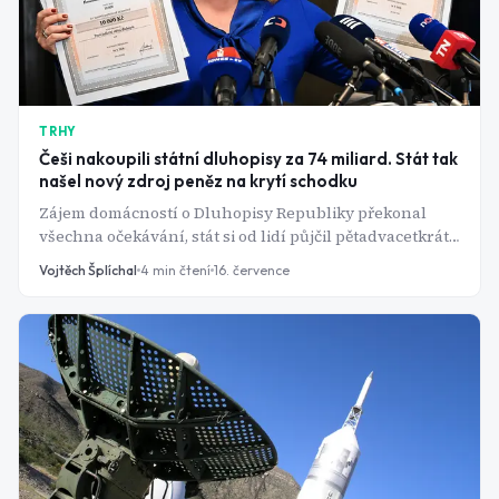
TRHY
Češi nakoupili státní dluhopisy za 74 miliard. Stát tak
našel nový zdroj peněz na krytí schodku
Zájem domácností o Dluhopisy Republiky překonal
všechna očekávání, stát si od lidí půjčil pětadvacetkrát
víc než při stejné příležitosti v roce 2019.
Vojtěch Šplíchal
4
min čtení
16. července