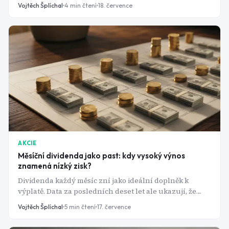
hotovostní polštář a nový muž na kapitánském můstku.
Vojtěch Šplíchal
4
min čtení
18. července
AKCIE
Měsíční dividenda jako past: kdy vysoký výnos
znamená nízký zisk?
Dividenda každý měsíc zní jako ideální doplněk k
výplatě. Data za posledních deset let ale ukazují, že
nejvyšší výnos často znamená nejhorší výsledek.
Vojtěch Šplíchal
5
min čtení
17. července