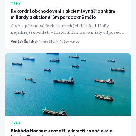
TRHY
Rekordní obchodování s akciemi vynáší bankám
miliardy a akcionářům paradoxně málo
Čtyři z pěti největších amerických bank ohlásily
nejsilnější čtvrtletí v historii. Trh na to místy odpověděl
poklesem akcií - trhy totiž už dávno čekaly víc.
Vojtěch Šplíchal
4
min čtení
14. července
TRHY
Blokáda Hormuzu rozdělila trh: tři ropné akcie,