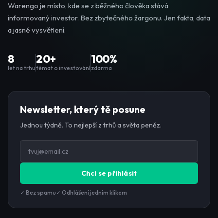
Warengo je místo, kde se z běžného člověka stává
informovaný investor. Bez zbytečného žargonu. Jen fakta, data
a jasné vysvětlení.
8
20+
100%
let na trhu
témat o investování
zdarma
Newsletter, který tě posune
Jednou týdně. To nejlepší z trhů a světa peněz.
Chci se přihlásit
✓ Bez spamu
✓ Odhlášení jedním klikem