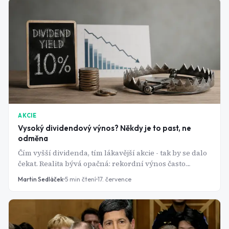
AKCIE
Vysoký dividendový výnos? Někdy je to past, ne
odměna
Čím vyšší dividenda, tím lákavější akcie - tak by se dalo
čekat. Realita bývá opačná: rekordní výnos často
znamená, že cena akcie se zhroutila a dividenda je na
Martin Sedláček
5
min čtení
17. července
odpis.