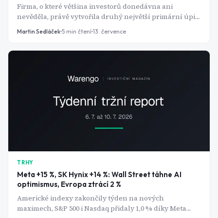
Firma, o které většina investorů donedávna ani
nevěděla, právě vytvořila druhý největší primární úpis
akcií v historii amerického trhu.
Martin Sedláček
5
min čtení
13. července
TRHY
Meta +15 %, SK Hynix +14 %: Wall Street táhne AI
optimismus, Evropa ztrácí 2 %
Americké indexy zakončily týden na nových
maximech, S&P 500 i Nasdaq přidaly 1,0 % díky Meta