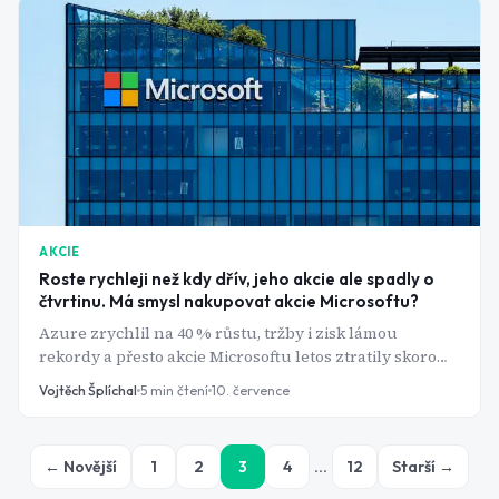
AKCIE
Roste rychleji než kdy dřív, jeho akcie ale spadly o
čtvrtinu. Má smysl nakupovat akcie Microsoftu?
Azure zrychlil na 40 % růstu, tržby i zisk lámou
rekordy a přesto akcie Microsoftu letos ztratily skoro
pětinu hodnoty. Kde je zakopaný pes?
Vojtěch Šplíchal
5
min čtení
10. července
← Novější
1
2
3
4
…
12
Starší →