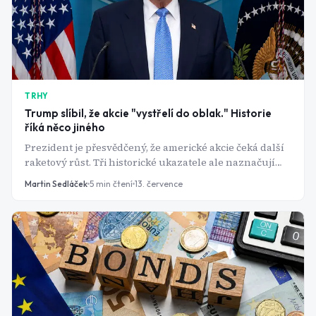
TRHY
Trump slíbil, že akcie "vystřelí do oblak." Historie
říká něco jiného
Prezident je přesvědčený, že americké akcie čeká další
raketový růst. Tři historické ukazatele ale naznačují
přesný opak - a všechny tři teď svítí červeně současně.
Martin Sedláček
5
min čtení
13. července