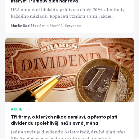
kterým Trumpův plán nahrává
USA obnovují blokádu průlivu a chtějí 20 % z hodnoty
každého nákladu. Ropa letí vzhůru a s ní i akcie
ExxonMobil, Chevronu a Occidentalu - komu naopak
Martin Sedláček
5
min čtení
14. července
zdražení ublíží?
AKCIE
Tři firmy, o kterých nikdo nemluví, a přesto platí
dividendu spolehlivěji než slavná jména
Jedna zvyšuje dividendu 63 let v řadě, druhá platí přes
5 %. Společné mají jedno: nikdo o nich nemluví.