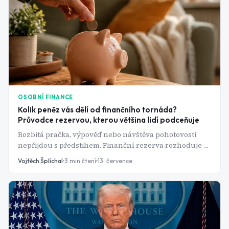
OSOBNÍ FINANCE
Kolik peněz vás dělí od finančního tornáda?
Průvodce rezervou, kterou většina lidí podceňuje
Rozbitá pračka, výpověď nebo návštěva pohotovosti
nepřijdou s předstihem. Finanční rezerva rozhoduje o
tom, jestli takovou ránu ustojíte v klidu, nebo skončíte
Vojtěch Šplíchal
3
min čtení
13. července
u kreditky s vysokým úrokem.