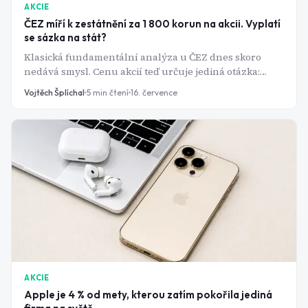
AKCIE
ČEZ míří k zestátnění za 1 800 korun na akcii. Vyplatí
se sázka na stát?
Klasická fundamentální analýza u ČEZ dnes skoro
nedává smysl. Cenu akcií teď určuje jediná otázka:
kolik a kdy zaplatí stát za vytěsnění menšinových
Vojtěch Šplíchal
5
min čtení
16. července
akcionářů.
AKCIE
Apple je 4 % od mety, kterou zatím pokořila jediná