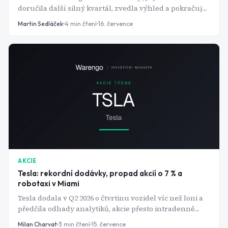
doručila další silný kvartál, zvedla výhled a pokračuje
v dividendové sérii, která začala ještě před letem na
Martin Sedláček
4
min čtení
16. července
Měsíc. Má ale ta jistota pořád smysl kupovat?
AKCIE
Tesla: rekordní dodávky, propad akcií o 7 % a
robotaxi v Miami
Tesla dodala v Q2 2026 o čtvrtinu vozidel víc než loni a
předčila odhady analytiků, akcie přesto intradenně
odepsaly kolem 7 %. Trh už dopředu čekal dobrá čísla,
Milan Charvat
3
min čtení
15. července