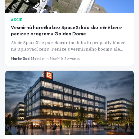
AKCIE
Vesmírná horečka bez SpaceX: kdo skutečně bere
peníze z programu Golden Dome
Akcie SpaceX se po rekordním debutu propadly téměř
na upisovací cenu. Peníze z vesmírného boomu ale
tečou i jinam - do zavedených zbrojařských gigantů,
Martin Sedláček
5
min čtení
16. července
kteří právě podepisují miliardové kontrakty.