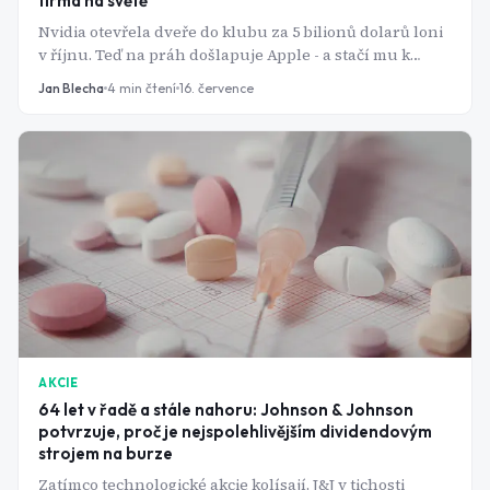
firma na světě
Nvidia otevřela dveře do klubu za 5 bilionů dolarů loni
v říjnu. Teď na práh došlapuje Apple - a stačí mu k
tomu překvapivě málo.
Jan Blecha
4
min čtení
16. července
AKCIE
64 let v řadě a stále nahoru: Johnson & Johnson
potvrzuje, proč je nejspolehlivějším dividendovým
strojem na burze
Zatímco technologické akcie kolísají, J&J v tichosti