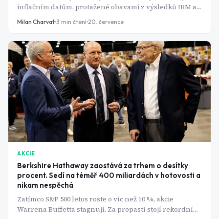
inflačním datům, protažené obavami z výsledků IBM a
Netflix. Ropa Brent za týden zdražila o více než 10 %
Milan Charvat
3
min čtení
20. července
kvůli eskalaci konfliktu USA-Írán, zlato naopak spadlo
na osmiměsíční minimum kolem 4 000 USD za unci.
AKCIE
Berkshire Hathaway zaostává za trhem o desítky
procent. Sedí na téměř 400 miliardách v hotovosti a
nikam nespěchá
Zatímco S&P 500 letos roste o víc než 10 %, akcie
Warrena Buffetta stagnují. Za propastí stojí rekordní