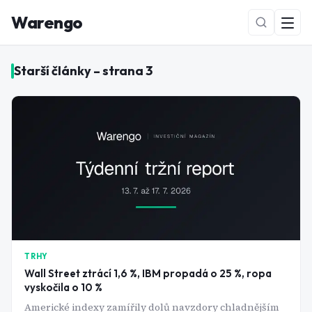
Warengo
Starší články – strana
3
NOVÉ
TRHY
Wall Street ztrácí 1,6 %, IBM propadá o 25 %, ropa
vyskočila o 10 %
Americké indexy zamířily dolů navzdory chladnějším