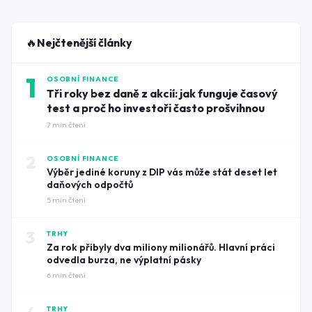
🔥
Nejčtenější články
1
OSOBNÍ FINANCE
Tři roky bez daně z akcií: jak funguje časový
test a proč ho investoři často prošvihnou
7
min čtení
2
OSOBNÍ FINANCE
Výběr jediné koruny z DIP vás může stát deset let
daňových odpočtů
5
min čtení
3
TRHY
Za rok přibyly dva miliony milionářů. Hlavní práci
odvedla burza, ne výplatní pásky
6
min čtení
TRHY