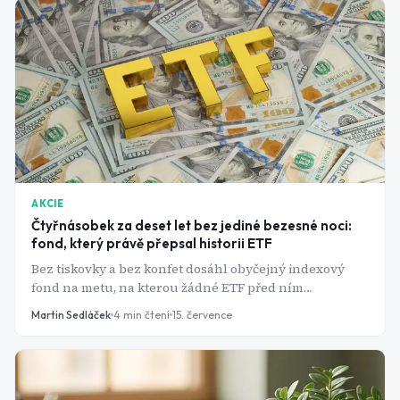
AKCIE
Čtyřnásobek za deset let bez jediné bezesné noci:
fond, který právě přepsal historii ETF
Bez tiskovky a bez konfet dosáhl obyčejný indexový
fond na metu, na kterou žádné ETF před ním
nedosáhlo. A jeho desetiletá bilance ukazuje, proč se
Martin Sedláček
4
min čtení
15. července
nevyplácí honit se za horkými novinkami.