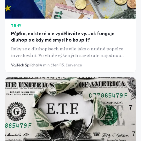
TRHY
Půjčka, na které ale vyděláváte vy. Jak funguje
dluhopis a kdy má smysl ho koupit?
Roky se o dluhopisech mluvilo jako o nudné popelce
investování. Po vlně zvýšených sazeb ale najednou
nabízí zajímavý výnos i bez rizika akciových trhů.
Vojtěch Šplíchal
4
min čtení
13. července