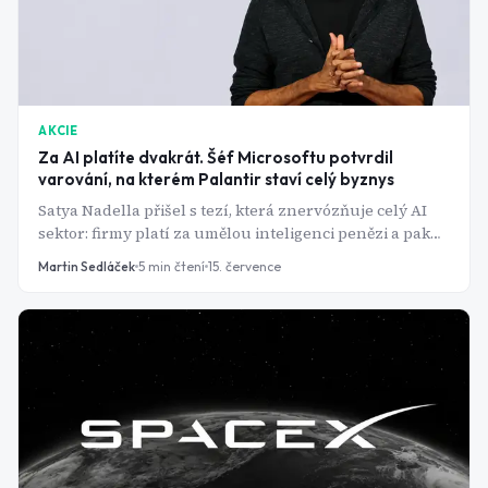
AKCIE
Za AI platíte dvakrát. Šéf Microsoftu potvrdil
varování, na kterém Palantir staví celý byznys
Satya Nadella přišel s tezí, která znervózňuje celý AI
sektor: firmy platí za umělou inteligenci penězi a pak
ještě jednou - svým know-how. Přesně to roky tvrdí šéf
Martin Sedláček
5
min čtení
15. července
Palantiru Alex Karp.