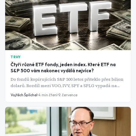
prohlédnout provizní motivaci a nenechat se
zmanipulovat trhem ani prodejcem.
TRHY
Čtyři různé ETF fondy, jeden index. Které ETF na
S&P 500 vám nakonec vydělá nejvíce?
Do fondů kopírujících S&P 500 letos přiteklo přes bilion
dolarů. Rozdíl mezi VOO, IVV, SPY a SPLG vypadá na
první pohled kosmeticky - v praxi jde o statisíce korun.
Vojtěch Šplíchal
4
min čtení
9. července