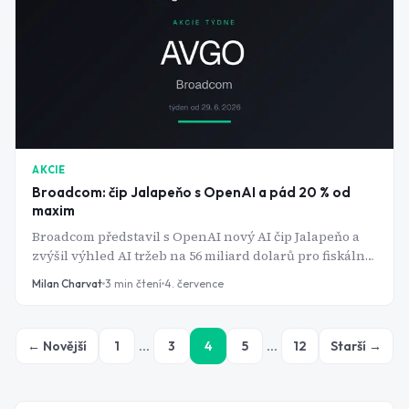
AKCIE
Broadcom: čip Jalapeňo s OpenAI a pád 20 % od
maxim
Broadcom představil s OpenAI nový AI čip Jalapeňo a
zvýšil výhled AI tržeb na 56 miliard dolarů pro fiskální
rok 2026. Akcie přesto od maxim ztratila 14 až 20 %, mimo
Milan Charvat
3
min čtení
4. července
jiné kvůli insiderským prodejům vedení.
← Novější
1
…
3
4
5
…
12
Starší →