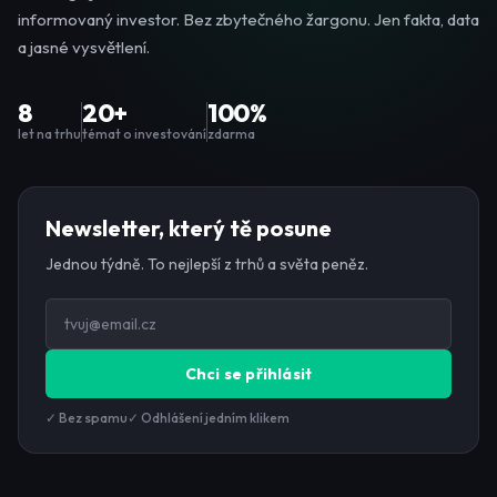
informovaný investor. Bez zbytečného žargonu. Jen fakta, data
a jasné vysvětlení.
8
20+
100%
let na trhu
témat o investování
zdarma
Newsletter, který tě posune
Jednou týdně. To nejlepší z trhů a světa peněz.
Chci se přihlásit
✓ Bez spamu
✓ Odhlášení jedním klikem