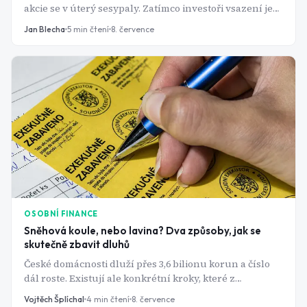
akcie se v úterý sesypaly. Zatímco investoři vsazení jen
na technologie zbledli, ti s rozloženým portfoliem
Jan Blecha
5
min čtení
8. července
klidně spali dál. Přesně o tom je diverzifikace.
OSOBNÍ FINANCE
Sněhová koule, nebo lavina? Dva způsoby, jak se
skutečně zbavit dluhů
České domácnosti dluží přes 3,6 bilionu korun a číslo
dál roste. Existují ale konkrétní kroky, které z
bludného kruhu splátek dokážou dostat i bez zázraků.
Vojtěch Šplíchal
4
min čtení
8. července