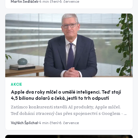
Martin Sedláček
4
min čtení
6. července
AKCIE
Apple dva roky mlčel o umělé inteligenci. Teď stojí
4,5 bilionu dolarů a čeká, jestli to trh odpustí
Zatímco konkurenti stavěli AI produkty, Apple mlčel.
Teď dohání ztracený čas přes spojenectví s Googlem - a
akcie se drží u rekordů. Má to smysl i za současnou
Vojtěch Šplíchal
4
min čtení
6. července
cenu?