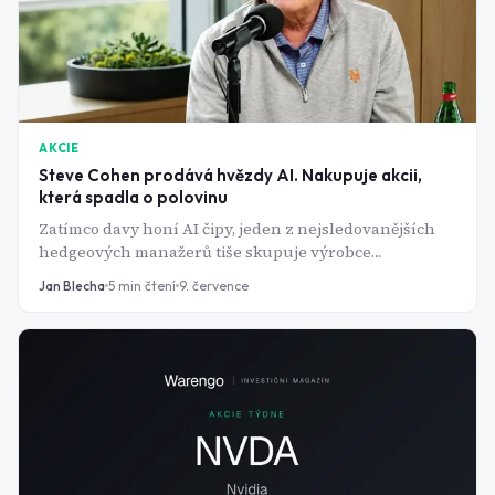
AKCIE
Steve Cohen prodává hvězdy AI. Nakupuje akcii,
která spadla o polovinu
Zatímco davy honí AI čipy, jeden z nejsledovanějších
hedgeových manažerů tiše skupuje výrobce
zdravotnických přístrojů, jehož akcie se propadly z
Jan Blecha
5
min čtení
9. července
přes 100 dolarů pod 45. Co v tom vidí?