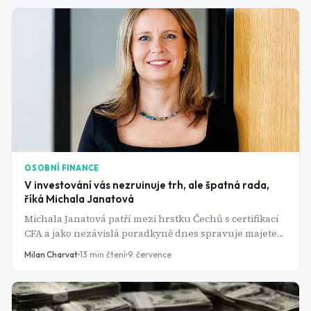
OSOBNÍ FINANCE
V investování vás nezruinuje trh, ale špatná rada,
říká Michala Janatová
Michala Janatová patří mezi hrstku Čechů s certifikací
CFA a jako nezávislá poradkyně dnes spravuje majetek
klientů. Je také první členkou redakční rady, která
Milan Charvat
13
min čtení
9. července
dohlíží na obsah médií v ekosystému Bulios, včetně
Warenga. V rozhovoru jsme vynechali klasickou
otázku „kam investovat" a soustředili se na něco
praktičtějšího: jak se v Česku bránit špatné radě,