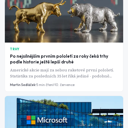
TRHY
Po nejsilnějším prvním pololetí za roky čeká trhy
podle historie ještě lepší druhé
Americké akcie mají za sebou raketové první pololetí.
Statistika za posledních 35 let říká jediné - podobně
silné starty téměř vždy pokračují.
Martin Sedláček
5
min čtení
10. července