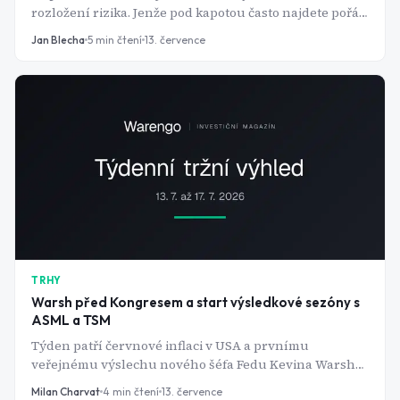
rozložení rizika. Jenže pod kapotou často najdete pořád
dokola stejnou hrstku amerických technologických
Jan Blecha
5
min čtení
13. července
gigantů. Vítejte v pasti, které se říká překryv.
TRHY
Warsh před Kongresem a start výsledkové sezóny s
ASML a TSM
Týden patří červnové inflaci v USA a prvnímu
veřejnému výslechu nového šéfa Fedu Kevina Warshe.
Souběžně startuje výsledková sezóna za druhé
Milan Charvat
4
min čtení
13. července