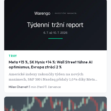
TRHY
Meta +15 %, SK Hynix +14 %: Wall Street táhne AI
optimismus, Evropa ztrácí 2 %
Americké indexy zakončily týden na nových
maximech, S&P 500 i Nasdaq přidaly 1,0 % díky Meta
Platforms a Nvidia. Evropa se ale propadala kolem 2 %
Milan Charvat
3
min čtení
11. července
kvůli technologickému sektoru, zatímco pražská burza
díky ČEZ vzdorovala se ziskem 0,47 %.