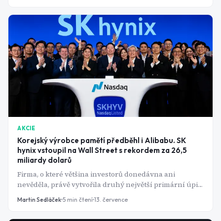
čtvrtletí - banky v úterý, ASML a TSM ve středu a ve
čtvrtek jako barometr poptávky po AI čipech.
AKCIE
Korejský výrobce pamětí předběhl i Alibabu. SK
hynix vstoupil na Wall Street s rekordem za 26,5
miliardy dolarů
Firma, o které většina investorů donedávna ani
nevěděla, právě vytvořila druhý největší primární úpis
akcií v historii amerického trhu.
Martin Sedláček
5
min čtení
13. července