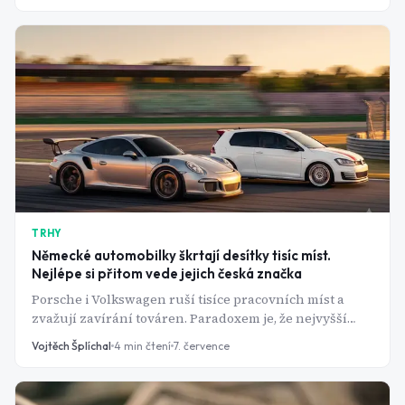
TRHY
Německé automobilky škrtají desítky tisíc míst.
Nejlépe si přitom vede jejich česká značka
Porsche i Volkswagen ruší tisíce pracovních míst a
zvažují zavírání továren. Paradoxem je, že nejvyšší
marže v celém koncernu má Škoda Auto.
Vojtěch Šplíchal
4
min čtení
7. července