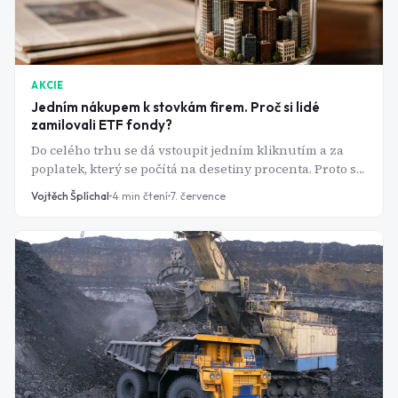
AKCIE
Jedním nákupem k stovkám firem. Proč si lidé
zamilovali ETF fondy?
Do celého trhu se dá vstoupit jedním kliknutím a za
poplatek, který se počítá na desetiny procenta. Proto se
ETF fondy staly vstupní bránou pro miliony nových
Vojtěch Šplíchal
4
min čtení
7. července
investorů.