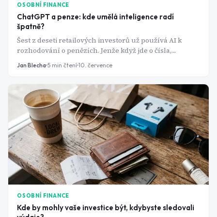
OSOBNÍ FINANCE
ChatGPT a penze: kde umělá inteligence radí
špatně?
Šest z deseti retailových investorů už používá AI k
rozhodování o penězích. Jenže když jde o čísla,
ChatGPT si je klidně vymyslí. A u důchodu se taková
Jan Blecha
5
min čtení
10. července
chyba nedá vzít zpět.
OSOBNÍ FINANCE
Kde by mohly vaše investice být, kdybyste sledovali