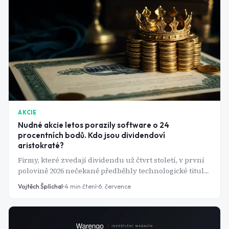
AKCIE
Nudné akcie letos porazily software o 24
procentních bodů. Kdo jsou dividendoví
aristokraté?
Firmy, které zvedají dividendu už čtvrt století, v první
polovině 2026 nečekaně předběhly technologické tituly.
Co skrývá exkluzivní klub 69 dividendových
Vojtěch Šplíchal
4
min čtení
6. července
aristokratů?