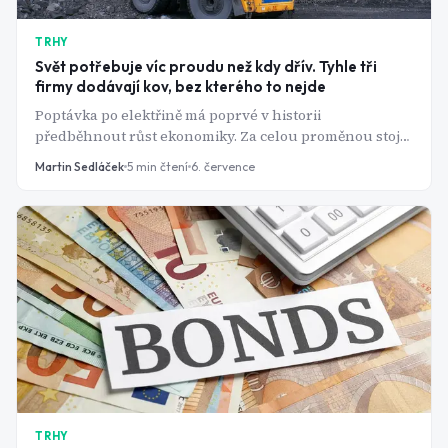
TRHY
Svět potřebuje víc proudu než kdy dřív. Tyhle tři
firmy dodávají kov, bez kterého to nejde
Poptávka po elektřině má poprvé v historii
předběhnout růst ekonomiky. Za celou proměnou stojí
jediný kov - a jeho největší těžaři na tom mohou
Martin Sedláček
5
min čtení
6. července
pořádně vydělat.
TRHY