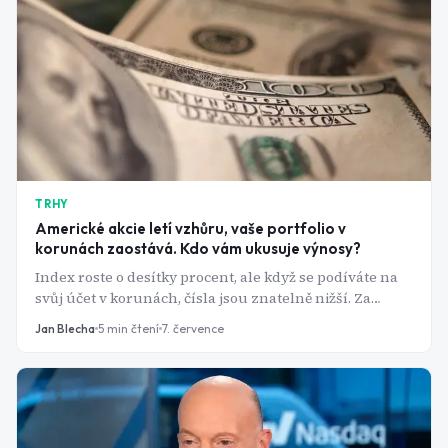
TRHY
Americké akcie letí vzhůru, vaše portfolio v
korunách zaostává. Kdo vám ukusuje výnosy?
Index roste o desítky procent, ale když se podíváte na
svůj účet v korunách, čísla jsou znatelně nižší. Za
rozdílem nestojí chyba brokera, ale měnové riziko - a
Jan Blecha
5
min čtení
7. července
silná koruna z něj udělala téma, které by neměl
přehlížet žádný český investor.