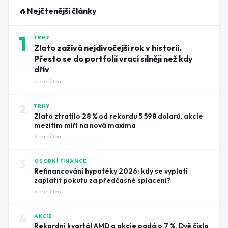
🔥
Nejčtenější články
1
TRHY
Zlato zažívá nejdivočejší rok v historii.
Přesto se do portfolií vrací silněji než kdy
dřív
5
min čtení
2
TRHY
Zlato ztratilo 28 % od rekordu 5 598 dolarů, akcie
mezitím míří na nová maxima
6
min čtení
3
OSOBNÍ FINANCE
Refinancování hypotéky 2026: kdy se vyplatí
zaplatit pokutu za předčasné splacení?
6
min čtení
4
AKCIE
Rekordní kvartál AMD a akcie padá o 7 %. Dvě čísla