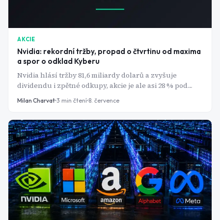
AKCIE
Nvidia: rekordní tržby, propad o čtvrtinu od maxima
a spor o odklad Kyberu
Nvidia hlásí tržby 81,6 miliardy dolarů a zvyšuje
dividendu i zpětné odkupy, akcie je ale asi 28 % pod
květnovým maximem. Trh teď řeší, zda je to příležitost,
Milan Charvat
3
min čtení
8. července
nebo varování před zpomalením poptávky po AI
čipech.