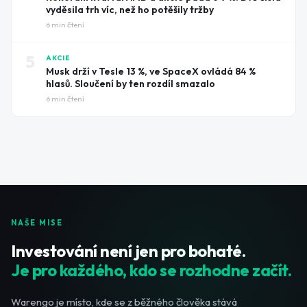
vyděsila trh víc, než ho potěšily tržby
6
min čtení
5
AKCIE
Musk drží v Tesle 13 %, ve SpaceX ovládá 84 %
hlasů. Sloučení by ten rozdíl smazalo
6
min čtení
NAŠE MISE
Investování není jen pro bohaté.
Je pro každého, kdo se rozhodne začít.
Warengo je místo, kde se z běžného člověka stává