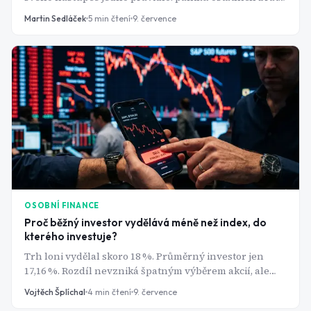
jako příležitost. Čísla za poslední čtvrtletí to potvrzují.
Martin Sedláček
5
min čtení
9. července
OSOBNÍ FINANCE
Proč běžný investor vydělává méně než index, do
kterého investuje?
Trh loni vydělal skoro 18 %. Průměrný investor jen
17,16 %. Rozdíl nevzniká špatným výběrem akcií, ale
pár opakovanými chybami, kterých se dopouští skoro
Vojtěch Šplíchal
4
min čtení
9. července
každý začátečník.