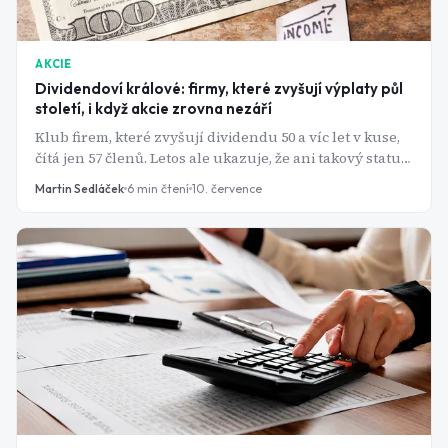
AKCIE
Dividendoví králové: firmy, které zvyšují výplaty půl
století, i když akcie zrovna nezáří
Klub firem, které zvyšují dividendu 50 a víc let v kuse,
čítá jen 57 členů. Letos ale ukazuje, že ani takový status
akcie před propadem neochrání.
Martin Sedláček
6
min čtení
10. července