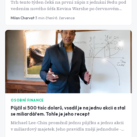
Trh tento týden čeká na první zápis z jednání Fedu pod
vedením nového šéfa Kevina Warshe po červnovém
jestřábím obratu. Devět členů FOMC nyní čeká alespoň
Milan Charvat
3
min čtení
6. července
jedno zvýšení sazeb do konce roku 2026, což mění
výhled pro dolar i americké dluhopisy.
OSOBNÍ FINANCE
Půjčil si 500 tisíc dolarů, vsadil je na jednu akcii a stal
se miliardářem. Tohle je jeho recept
Michael Lee-Chin proměnil jednu půjčku a jednu akcii
v miliardový majetek. Jeho pravidla znějí jednoduše -
realita za nimi je mnohem riskantnější.