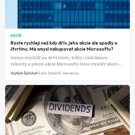
AKCIE
Roste rychleji než kdy dřív, jeho akcie ale spadly o
čtvrtinu. Má smysl nakupovat akcie Microsoftu?
Azure zrychlil na 40 % růstu, tržby i zisk lámou
rekordy a přesto akcie Microsoftu letos ztratily skoro
pětinu hodnoty. Kde je zakopaný pes?
Vojtěch Šplíchal
5
min čtení
10. července