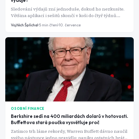
výdaje?
Sledování výdajů zní jednoduše, dokud ho nezkusíte.
Většina aplikací i sešitů skončí v koši do čtyř týdnů.
Problém přitom není v lenosti, ale ve špatně
Vojtěch Šplíchal
5
min čtení
10. července
nastaveném systému.
OSOBNÍ FINANCE
Berkshire sedí na 400 miliardách dolarů v hotovosti.
Buffettova stará poučka vysvětluje proč
Zatímco trh láme rekordy, Warren Buffett dávno naučil
svého nástupce jedno pravidlo: paniku ostatních brát