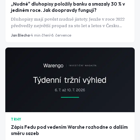
„Nudné" dluhopisy položily banku a smazaly 30 % v
jediném roce. Jak doopravdy fungují?
Dluhopisy mají pověst nudné jistoty. Jenže v roce 2022
předvedly největší propad za sto let a letos v Česku
najednou nesou víc než spořicí účty. Jak tenhle trh
Jan Blecha
4
min čtení
6. července
funguje a proč ceny dluhopisů padají, když rostou
sazby?
TRHY
Zápis Fedu pod vedením Warshe rozhodne o dalším
směru sazeb