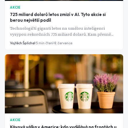
AKCIE
725 miliard dolarů letos zmizí v AI. Tyto akcie si
berou největší podíl
Technologičtí giganti letos na umělou inteligenci
vysypou rekordních 725 miliard dolarů. Kam přesně
peníze putují a kdo díky nim reálně bohatne?
Vojtěch Šplíchal
5
min čtení
8. července
AKCIE
Kávová válka v Americe: kdo vydělává na frontách u