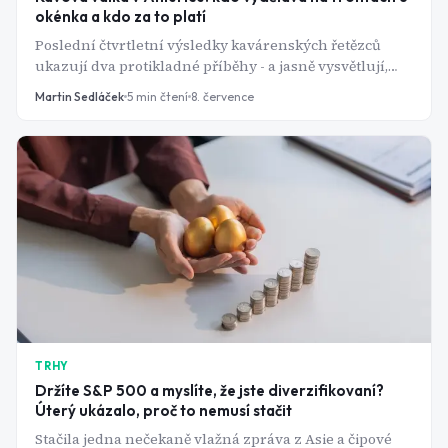
okénka a kdo za to platí
Poslední čtvrtletní výsledky kavárenských řetězců
ukazují dva protikladné příběhy - a jasně vysvětlují,
proč trh odměňuje jednu firmu a trestá druhou.
Martin Sedláček
5
min čtení
8. července
TRHY
Držíte S&P 500 a myslíte, že jste diverzifikovaní?
Úterý ukázalo, proč to nemusí stačit
Stačila jedna nečekaně vlažná zpráva z Asie a čipové