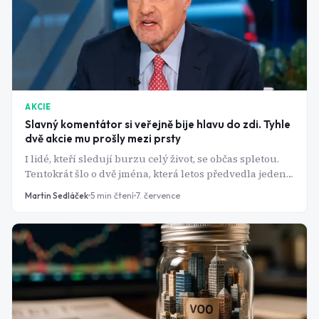
AKCIE
Slavný komentátor si veřejně bije hlavu do zdi. Tyhle
dvě akcie mu prošly mezi prsty
I lidé, kteří sledují burzu celý život, se občas spletou.
Tentokrát šlo o dvě jména, která letos předvedla jeden z
nejdivočejších růstů na Wall Street.
Martin Sedláček
5
min čtení
7. července