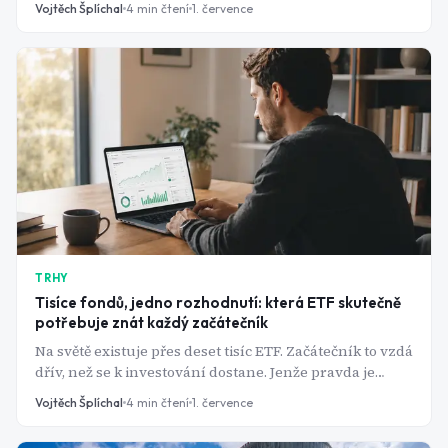
Vojtěch Šplíchal
4
min čtení
1. července
díky umělé inteligenci.
TRHY
Tisíce fondů, jedno rozhodnutí: která ETF skutečně
potřebuje znát každý začátečník
Na světě existuje přes deset tisíc ETF. Začátečník to vzdá
dřív, než se k investování dostane. Jenže pravda je
prostší: pro drtivou většinu investorů stačí jeden,
Vojtěch Šplíchal
4
min čtení
1. července
maximálně dva fondy. Tady jsou ty správné.