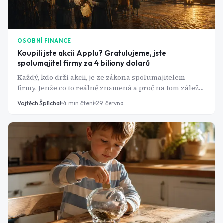
OSOBNÍ FINANCE
Koupili jste akcii Applu? Gratulujeme, jste
spolumajitel firmy za 4 biliony dolarů
Každý, kdo drží akcii, je ze zákona spolumajitelem
firmy. Jenže co to reálně znamená a proč na tom záleží
víc, než si většina lidí myslí?
Vojtěch Šplíchal
4
min čtení
29. června