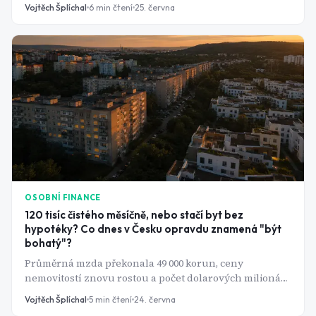
tlačítku. Právě tehdy je čas zpomalit a projít checklist.
Vojtěch Šplíchal
6
min čtení
25. června
OSOBNÍ FINANCE
120 tisíc čistého měsíčně, nebo stačí byt bez
hypotéky? Co dnes v Česku opravdu znamená "být
bohatý"?
Průměrná mzda překonala 49 000 korun, ceny
nemovitostí znovu rostou a počet dolarových milionářů
se každý rok zvyšuje. Přesto většina Čechů nedokáže
Vojtěch Šplíchal
5
min čtení
24. června
říct, kde přesně bohatství začíná a čísla, která si lidé