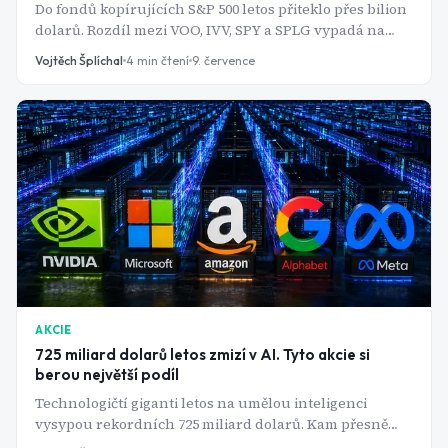
Do fondů kopírujících S&P 500 letos přiteklo přes bilion
dolarů. Rozdíl mezi VOO, IVV, SPY a SPLG vypadá na
první pohled kosmeticky - v praxi jde o statisíce korun.
Vojtěch Šplíchal
4
min čtení
9. července
AKCIE
725 miliard dolarů letos zmizí v AI. Tyto akcie si
berou největší podíl
Technologičtí giganti letos na umělou inteligenci
vysypou rekordních 725 miliard dolarů. Kam přesně
peníze putují a kdo díky nim reálně bohatne?