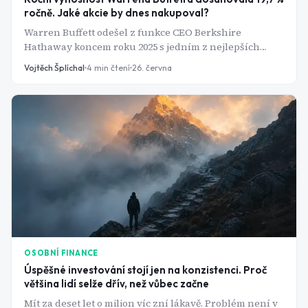
ročně. Jaké akcie by dnes nakupoval?
Warren Buffett odešel z funkce CEO Berkshire
Hathaway koncem roku 2025 s jedním z nejlepších
investičních záznamů v historii - anualizovaných 19,7
Vojtěch Šplíchal
4
min čtení
26. června
% za šedesát let. Jenže jeho strategie není žádné
tajemství. Stojí na třech principech, které většina
investorů odmítá dodržovat, protože jsou příliš nudné.
OSOBNÍ FINANCE
Úspěšné investování stojí jen na konzistenci. Proč
většina lidí selže dřív, než vůbec začne
Mít za deset let o milion víc zní lákavě. Problém není v