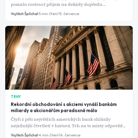
pomalu rostoucí příjem na dekády dopředu.
Dividendové ETF nabízejí obojí, ale zřídka obojí
Vojtěch Šplíchal
5
min čtení
15. července
najednou.
TRHY
Rekordní obchodování s akciemi vynáší bankám
miliardy a akcionářům paradoxně málo
Čtyři z pěti největších amerických bank ohlásily
nejsilnější čtvrtletí v historii. Trh na to místy odpověděl
poklesem akcií - trhy totiž už dávno čekaly víc.
Vojtěch Šplíchal
4
min čtení
14. července