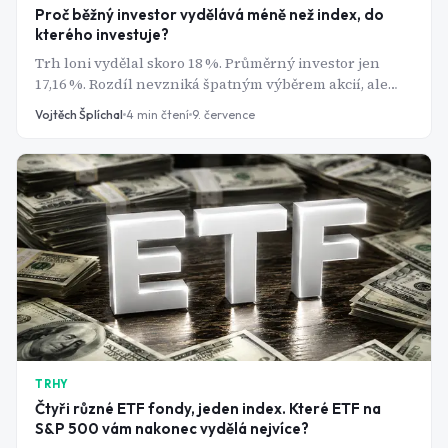
Proč běžný investor vydělává méně než index, do
kterého investuje?
Trh loni vydělal skoro 18 %. Průměrný investor jen
17,16 %. Rozdíl nevzniká špatným výběrem akcií, ale
pár opakovanými chybami, kterých se dopouští skoro
Vojtěch Šplíchal
4
min čtení
9. července
každý začátečník.
TRHY
Čtyři různé ETF fondy, jeden index. Které ETF na
S&P 500 vám nakonec vydělá nejvíce?