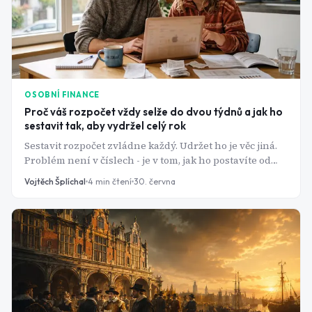
OSOBNÍ FINANCE
Proč váš rozpočet vždy selže do dvou týdnů a jak ho
sestavit tak, aby vydržel celý rok
Sestavit rozpočet zvládne každý. Udržet ho je věc jiná.
Problém není v číslech - je v tom, jak ho postavíte od
začátku. Tady je návod, který neskončí v šuplíku.
Vojtěch Šplíchal
4
min čtení
30. června