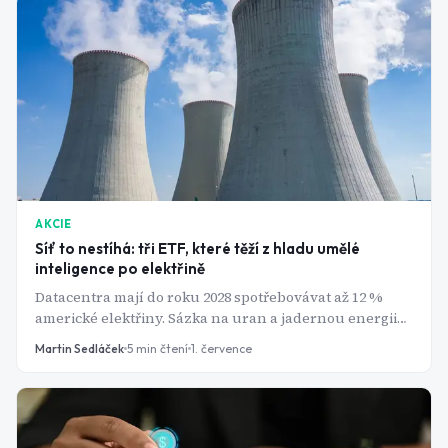
AKCIE
Síť to nestíhá: tři ETF, které těží z hladu umělé
inteligence po elektřině
Datacentra mají do roku 2028 spotřebovávat až 12 %
americké elektřiny. Sázka na uran a jadernou energii
má tři podoby - od konzervativní po agresivní.
Martin Sedláček
5
min čtení
1. července