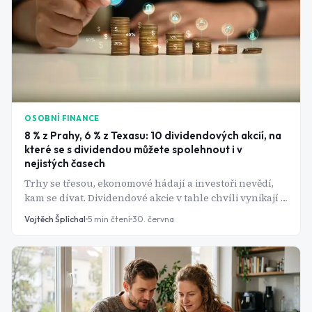
OSOBNÍ FINANCE
8 % z Prahy, 6 % z Texasu: 10 dividendových akcií, na
které se s dividendou můžete spolehnout i v
nejistých časech
Trhy se třesou, ekonomové hádají a investoři nevědí,
kam se dívat. Dividendové akcie v tahle chvíli vynikají -
firma vám prostě pošle peníze, bez ohledu na to, co
Vojtěch Šplíchal
5
min čtení
30. června
dělá kurz. Tady je deset, které to v roce 2026 dělají
nejlépe.