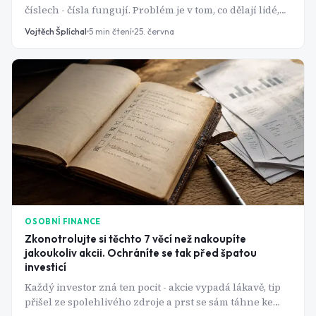
číslech - čísla fungují. Problém je v tom, co dělají lidé,
když trhy nerostou podle plánu.
Vojtěch Šplíchal
5
min čtení
25. června
OSOBNÍ FINANCE
Zkonotrolujte si těchto 7 věcí než nakoupíte
jakoukoliv akcii. Ochráníte se tak před špatou
investicí
Každý investor zná ten pocit - akcie vypadá lákavě, tip
přišel ze spolehlivého zdroje a prst se sám táhne ke