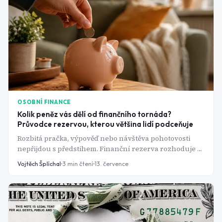
OSOBNÍ FINANCE
Kolik peněz vás dělí od finančního tornáda?
Průvodce rezervou, kterou většina lidí podceňuje
Rozbitá pračka, výpověď nebo návštěva pohotovosti
nepřijdou s předstihem. Finanční rezerva rozhoduje o
tom, jestli takovou ránu ustojíte v klidu, nebo skončíte
Vojtěch Šplíchal
3
min čtení
13. července
u kreditky s vysokým úrokem.