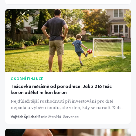
OSOBNÍ FINANCE
Tisícovka měsíčně od porodnice. Jak z 216 tisíc
korun udělat milion korun
Nejdůležitější rozhodnutí při investování pro dítě
nepadá u výběru fondu, ale v den, kdy se narodí. Kolik
peněz je "dost" a kam je poslat?
Vojtěch Šplíchal
5
min čtení
14. července