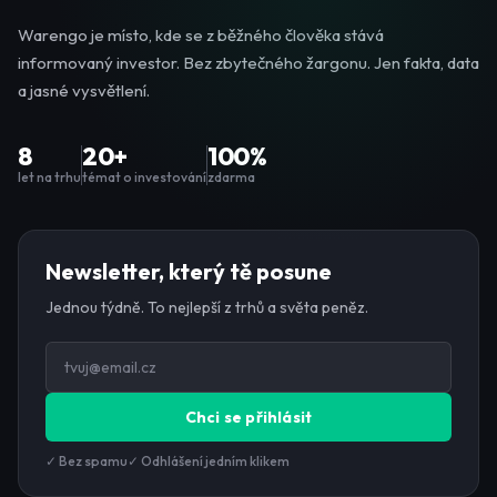
Warengo je místo, kde se z běžného člověka stává
informovaný investor. Bez zbytečného žargonu. Jen fakta, data
a jasné vysvětlení.
8
20+
100%
let na trhu
témat o investování
zdarma
Newsletter, který tě posune
Jednou týdně. To nejlepší z trhů a světa peněz.
Chci se přihlásit
✓ Bez spamu
✓ Odhlášení jedním klikem