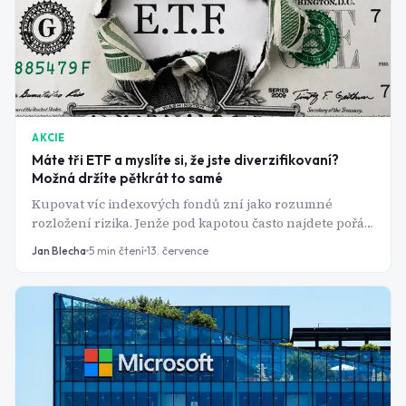
AKCIE
Máte tři ETF a myslíte si, že jste diverzifikovaní?
Možná držíte pětkrát to samé
Kupovat víc indexových fondů zní jako rozumné
rozložení rizika. Jenže pod kapotou často najdete pořád
dokola stejnou hrstku amerických technologických
Jan Blecha
5
min čtení
13. července
gigantů. Vítejte v pasti, které se říká překryv.