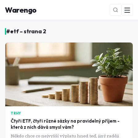
Warengo
#
etf
– strana
2
NOVÉ
TRHY
Čtyři ETF, čtyři různé sázky na pravidelný příjem -
která z nich dává smysl vám?
Někdo chce co nejvyšší výplatu hned teď, jiný raději