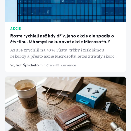
AKCIE
Roste rychleji než kdy dřív, jeho akcie ale spadly o
čtvrtinu. Má smysl nakupovat akcie Microsoftu?
Azure zrychlil na 40 % růstu, tržby i zisk lámou
rekordy a přesto akcie Microsoftu letos ztratily skoro
pětinu hodnoty. Kde je zakopaný pes?
Vojtěch Šplíchal
5
min čtení
10. července