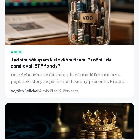
AKCIE
Jedním nákupem k stovkám firem. Proč si lidé
zamilovali ETF fondy?
Do celého trhu se dá vstoupit jedním kliknutím a za
poplatek, který se počítá na desetiny procenta. Proto se
ETF fondy staly vstupní bránou pro miliony nových
Vojtěch Šplíchal
4
min čtení
7. července
investorů.