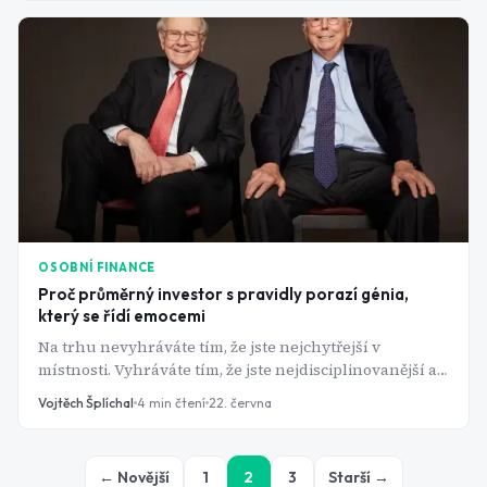
představují, by vás možná překvapila.
OSOBNÍ FINANCE
Proč průměrný investor s pravidly porazí génia,
který se řídí emocemi
Na trhu nevyhráváte tím, že jste nejchytřejší v
místnosti. Vyhráváte tím, že jste nejdisciplinovanější a
data to potvrzují rok za rokem.
Vojtěch Šplíchal
4
min čtení
22. června
← Novější
1
2
3
Starší →