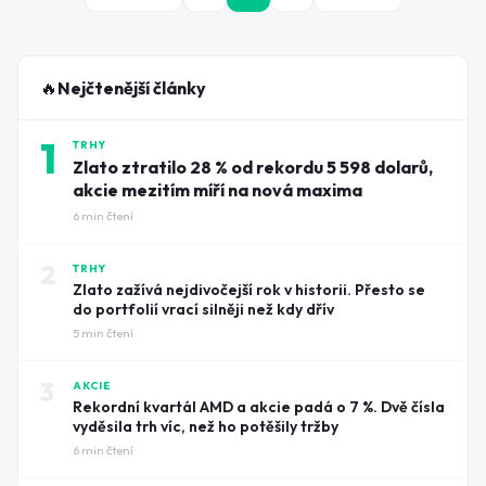
🔥
Nejčtenější články
1
TRHY
Zlato ztratilo 28 % od rekordu 5 598 dolarů,
akcie mezitím míří na nová maxima
6
min čtení
2
TRHY
Zlato zažívá nejdivočejší rok v historii. Přesto se
do portfolií vrací silněji než kdy dřív
5
min čtení
3
AKCIE
Rekordní kvartál AMD a akcie padá o 7 %. Dvě čísla
vyděsila trh víc, než ho potěšily tržby
6
min čtení