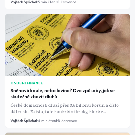
Vojtěch Šplíchal
5
min čtení
8. července
OSOBNÍ FINANCE
Sněhová koule, nebo lavina? Dva způsoby, jak se
skutečně zbavit dluhů
České domácnosti dluží přes 3,6 bilionu korun a číslo
dál roste. Existují ale konkrétní kroky, které z
bludného kruhu splátek dokážou dostat i bez zázraků.
Vojtěch Šplíchal
4
min čtení
8. července