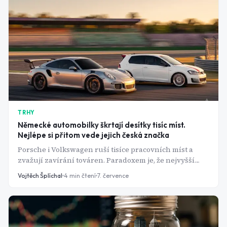
TRHY
Německé automobilky škrtají desítky tisíc míst.
Nejlépe si přitom vede jejich česká značka
Porsche i Volkswagen ruší tisíce pracovních míst a
zvažují zavírání továren. Paradoxem je, že nejvyšší
marže v celém koncernu má Škoda Auto.
Vojtěch Šplíchal
4
min čtení
7. července