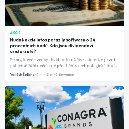
AKCIE
Nudné akcie letos porazily software o 24
procentních bodů. Kdo jsou dividendoví
aristokraté?
Firmy, které zvedají dividendu už čtvrt století, v první
polovině 2026 nečekaně předběhly technologické tituly.
Co skrývá exkluzivní klub 69 dividendových
Vojtěch Šplíchal
4
min čtení
6. července
aristokratů?