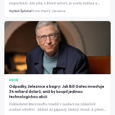
nepochází. Ale síla, o které mluví, je zcela reálná a
rozhoduje o tom, jestli budete mít na důchod dost, nebo
Vojtěch Šplíchal
5
min čtení
2. července
ne.
AKCIE
Odpadky, železnice a bagry: Jak Bill Gates investuje
34 miliard dolarů, aniž by koupil jedinou
technologickou akcii
Zakladatel Microsoftu vsadil v nadaci na zdánlivě
nudné odvětví - žádné AI giganty, žádný cloud. A přesto
jedno z jeho klíčových holdings tiše přepsal svůj příběh