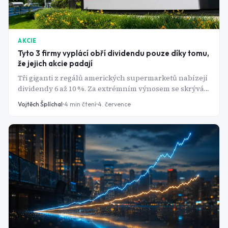
AKCIE
Tyto 3 firmy vyplácí obří dividendu pouze díky tomu,
že jejich akcie padají
Tři giganti z regálů amerických supermarketů nabízejí
dividendy 6 až 10 %. Za extrémním výnosem se skrývá
stejný příběh - padající akcie, ne štědřejší firma.
Vojtěch Šplíchal
4
min čtení
4. července