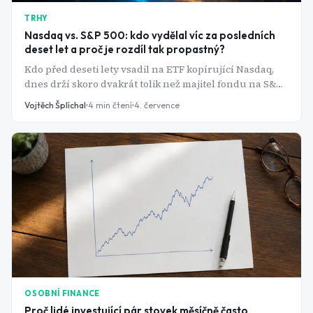
TRHY
Nasdaq vs. S&P 500: kdo vydělal víc za posledních
deset let a proč je rozdíl tak propastný?
Kdo před deseti lety vsadil na ETF kopírující Nasdaq,
dnes drží skoro dvakrát tolik než majitel fondu na S&P
500. Čísla ukazují, proč se koncentrace na pár firem
Vojtěch Šplíchal
4
min čtení
4. července
zatím vyplácela.
OSOBNÍ FINANCE
Proč lidé investující pár stovek měsíčně často