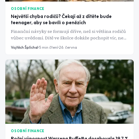
OSOBNÍ FINANCE
Největší chyba rodičů? Čekají až z dítěte bude
teenager, aby se bavili o penězích
Finanční návyky se formují dříve, než si většina rodičů
vůbec uvědomí. Dítě ve školce dokáže pochopit víc, než
čekáte - a každý promarněný rok se pak těžko dohání.
Vojtěch Šplíchal
5
min čtení
26. června
OSOBNÍ FINANCE
Roční výnosnost Warrena Buffetta dosahovala 19,7 %