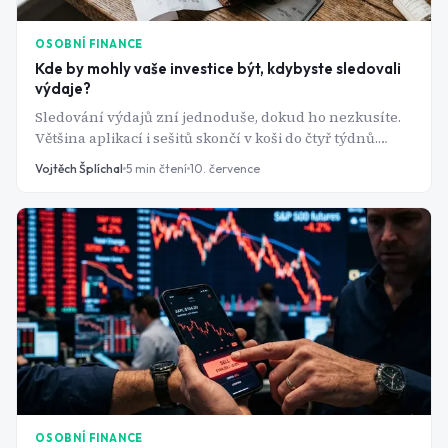
OSOBNÍ FINANCE
Kde by mohly vaše investice být, kdybyste sledovali
výdaje?
Sledování výdajů zní jednoduše, dokud ho nezkusíte.
Většina aplikací i sešitů skončí v koši do čtyř týdnů.
Problém přitom není v lenosti, ale ve špatně
Vojtěch Šplíchal
5
min čtení
10. července
nastaveném systému.
OSOBNÍ FINANCE