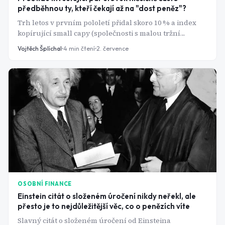
předběhnou ty, kteří čekají až na "dost peněz"?
Trh letos v prvním pololetí přidal skoro 10 % a index
kopírující small capy (společnosti s malou tržní
kapitalizací do 2 miliard dolarů) dokonce téměř 20 %.
Vojtěch Šplíchal
4
min čtení
2. července
Kdo čekal na velký balík peněz, aby "začal pořádně",
čekal zbytečně.
OSOBNÍ FINANCE
Einstein citát o složeném úročení nikdy neřekl, ale
přesto je to nejdůležitější věc, co o penězích víte
Slavný citát o složeném úročení od Einsteina