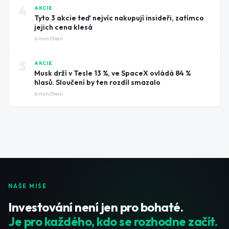
4
AKCIE
Tyto 3 akcie teď nejvíc nakupují insideři, zatímco
jejich cena klesá
6
min čtení
5
AKCIE
Musk drží v Tesle 13 %, ve SpaceX ovládá 84 %
hlasů. Sloučení by ten rozdíl smazalo
6
min čtení
NAŠE MISE
Investování není jen pro bohaté.
Je pro každého, kdo se rozhodne začít.