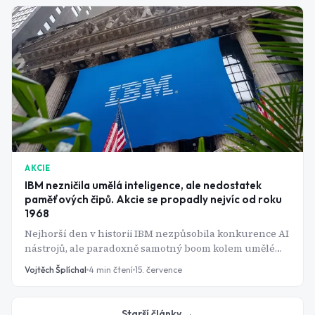
AKCIE
IBM nezničila umělá inteligence, ale nedostatek
paměťových čipů. Akcie se propadly nejvíc od roku
1968
Nejhorší den v historii IBM nezpůsobila konkurence AI
nástrojů, ale paradoxně samotný boom kolem umělé
inteligence - a to nepřímo, přes ceny čipů.
Vojtěch Šplíchal
4
min čtení
15. července
Starší články →