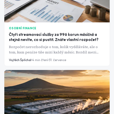
OSOBNÍ FINANCE
Čtyři streamovací služby za 996 korun měsíčně a
stejně nevíte, co si pustit. Znáte vlastní rozpočet?
Rozpočet nerozhoduje o tom, kolik vyděláváte, ale o
tom, kam peníze tiše mizí každý měsíc. Rozdíl mezi
fixními a variabilními výdaji je přitom klíč, který většina
Vojtěch Šplíchal
4
min čtení
31. července
lidí nikdy pořádně nepoužije.