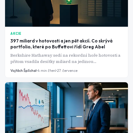
AKCIE
397 miliard v hotovosti a jen pět akcií. Co skrývá
portfolio, které po Buffettovi řídí Greg Abel
Berkshire Hathaway sedí na rekordní hoře hotovosti a
přitom vsadila desítky miliard na jedinou
technologickou firmu. Kdo za tím rozhodnutím
Vojtěch Šplíchal
4
min čtení
27. července
skutečně stojí?