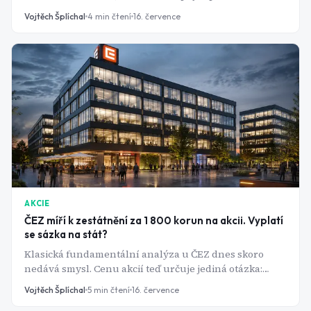
víc než při stejné příležitosti v roce 2019.
Vojtěch Šplíchal
4
min čtení
16. července
AKCIE
ČEZ míří k zestátnění za 1 800 korun na akcii. Vyplatí
se sázka na stát?
Klasická fundamentální analýza u ČEZ dnes skoro
nedává smysl. Cenu akcií teď určuje jediná otázka:
kolik a kdy zaplatí stát za vytěsnění menšinových
Vojtěch Šplíchal
5
min čtení
16. července
akcionářů.