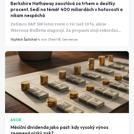
Berkshire Hathaway zaostává za trhem o desítky
procent. Sedí na téměř 400 miliardách v hotovosti a
nikam nespěchá
Zatímco S&P 500 letos roste o víc než 10 %, akcie
Warrena Buffetta stagnují. Za propastí stojí rekordní
hotovostní polštář a nový muž na kapitánském můstku.
Vojtěch Šplíchal
4
min čtení
18. července
AKCIE
Měsíční dividenda jako past: kdy vysoký výnos
znamená nízký zisk?