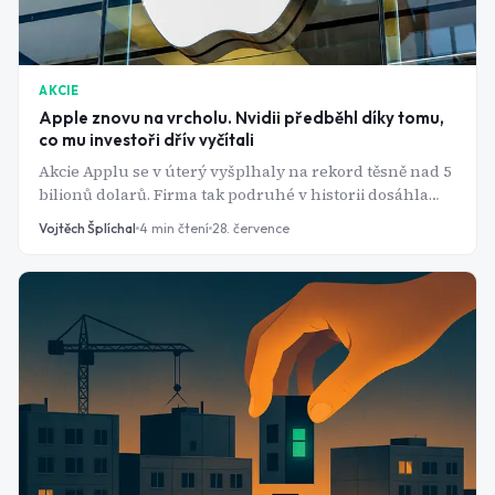
AKCIE
Apple znovu na vrcholu. Nvidii předběhl díky tomu,
co mu investoři dřív vyčítali
Akcie Applu se v úterý vyšplhaly na rekord těsně nad 5
bilionů dolarů. Firma tak podruhé v historii dosáhla
této hranice - a připravila Nvidii o titul nejhodnotnější
Vojtěch Šplíchal
4
min čtení
28. července
společnosti světa.