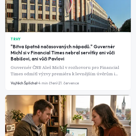
TRHY
"Bitva špatně načasovaných nápadů." Guvernér
Michl si v Financial Times nebral servítky ani vůči
Babišovi, ani vůči Pavlovi
Guvernér ČNB Aleš Michl v rozhovoru pro Financial
Times odmítl výzvy premiéra k levnějším úvěrům i
snahu prezidenta o rychlé přijetí eura. Podle jeho slov
Vojtěch Šplíchal
4
min čtení
21. července
jde o "bitvu špatně načasovaných nápadů".