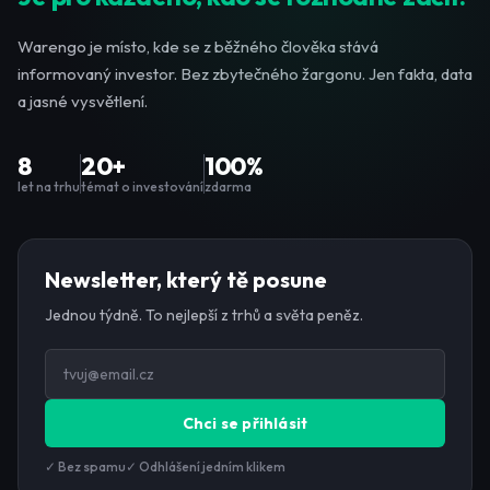
Warengo je místo, kde se z běžného člověka stává
informovaný investor. Bez zbytečného žargonu. Jen fakta, data
a jasné vysvětlení.
8
20+
100%
let na trhu
témat o investování
zdarma
Newsletter, který tě posune
Jednou týdně. To nejlepší z trhů a světa peněz.
Chci se přihlásit
✓ Bez spamu
✓ Odhlášení jedním klikem