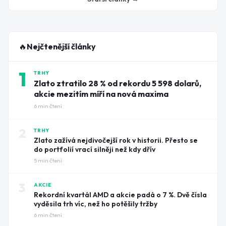
🔥
Nejčtenější články
1
TRHY
Zlato ztratilo 28 % od rekordu 5 598 dolarů,
akcie mezitím míří na nová maxima
6
min čtení
2
TRHY
Zlato zažívá nejdivočejší rok v historii. Přesto se
do portfolií vrací silněji než kdy dřív
5
min čtení
3
AKCIE
Rekordní kvartál AMD a akcie padá o 7 %. Dvě čísla
vyděsila trh víc, než ho potěšily tržby
6
min čtení