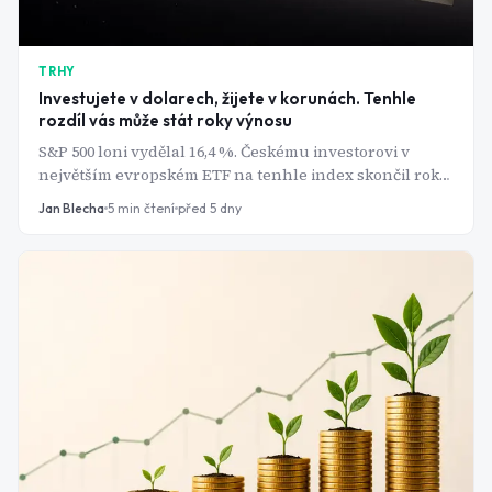
TRHY
Investujete v dolarech, žijete v korunách. Tenhle
rozdíl vás může stát roky výnosu
S&P 500 loni vydělal 16,4 %. Českému investorovi v
největším evropském ETF na tenhle index skončil rok
zhruba na nule. Mezi grafem indexu a vaším účtem
Jan Blecha
5
min čtení
před 5 dny
stojí kurz.