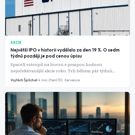
AKCIE
Největší IPO v historii vydělalo za den 19 %. O sedm
týdnů později je pod cenou úpisu
SpaceX vstoupil na burzu s pompou hodnou
nejočekávanější akcie roku. Trh během pár týdnů
ukázal, proč je nadšení kolem prvního dne
Vojtěch Šplíchal
4
min čtení
30. července
obchodování často špatný rádce.