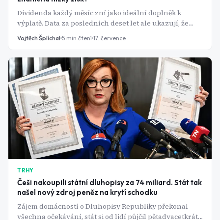
Dividenda každý měsíc zní jako ideální doplněk k
výplatě. Data za posledních deset let ale ukazují, že
nejvyšší výnos často znamená nejhorší výsledek.
Vojtěch Šplíchal
5
min čtení
17. července
TRHY
Češi nakoupili státní dluhopisy za 74 miliard. Stát tak
našel nový zdroj peněz na krytí schodku
Zájem domácností o Dluhopisy Republiky překonal
všechna očekávání, stát si od lidí půjčil pětadvacetkrát