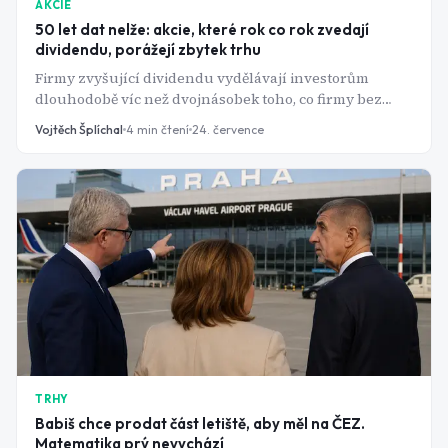
AKCIE
50 let dat nelže: akcie, které rok co rok zvedají
dividendu, porážejí zbytek trhu
Firmy zvyšující dividendu vydělávají investorům
dlouhodobě víc než dvojnásobek toho, co firmy bez
dividendy - a s nižším rizikem. Jak přesně dividend
Vojtěch Šplíchal
4
min čtení
24. července
growth investing funguje?
TRHY
Babiš chce prodat část letiště, aby měl na ČEZ.
Matematika prý nevychází