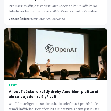
Premiér zvažuje uvedení 40 procent akcií pražského
letiště na burzu už v roce 2028. Výnos v řádu 25 miliard
korun má pomoci se zestátněním ČEZ, jenže na to podle
Vojtěch Šplíchal
5
min čtení
24. července
analytiků ani zdaleka nestačí.
TRHY
AI používá skoro každý druhý Američan, platí za ni
ale sotva jeden ze čtyřiceti
Umělá inteligence se dostala do telefonu i prohlížeče
téměř každého. Peněženku ale otevírá zatím jen hrstka