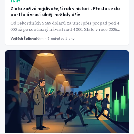
TRHY
Zlato zažívá nejdivočejší rok v historii. Přesto se do
portfolií vrací silněji než kdy dřív
Od rekordních 5 589 dolarů za unci přes propad pod 4
000 až po současný návrat nad 4 300. Zlato v roce 2026
kolísá jako málokdy - a přesto mu banky dávají v
Vojtěch Šplíchal
5
min čtení
před 2 dny
portfoliích čím dál větší váhu.