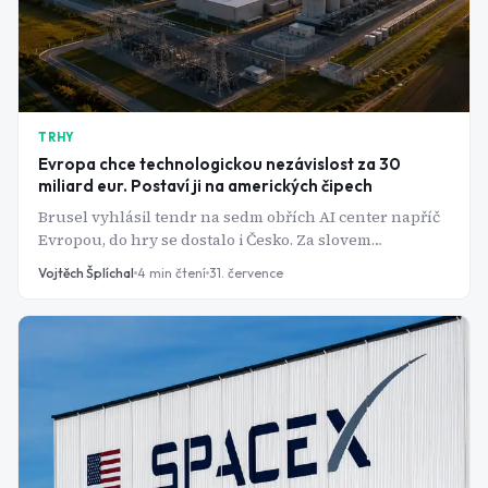
TRHY
Evropa chce technologickou nezávislost za 30
miliard eur. Postaví ji na amerických čipech
Brusel vyhlásil tendr na sedm obřích AI center napříč
Evropou, do hry se dostalo i Česko. Za slovem
"suverenita" se ale skrývá jedna nepříjemná pravda.
Vojtěch Šplíchal
4
min čtení
31. července