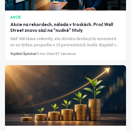
AKCIE
Akcie na rekordech, nálada v troskách. Proč Wall
Street znovu sází na "nudné" tituly
S&P 500 láme rekordy, ale důvěra drobných investorů
se za týden propadla o 15 procentních bodů. Kapitál i
pozornost analytiků se stáčí k utilitám, zdravotnictví a
Vojtěch Šplíchal
5
min čtení
27. července
spotřebnímu zboží.