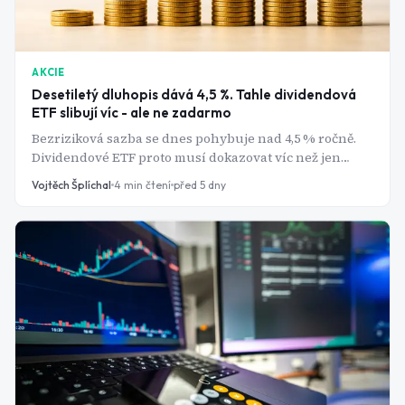
AKCIE
Desetiletý dluhopis dává 4,5 %. Tahle dividendová
ETF slibují víc - ale ne zadarmo
Bezriziková sazba se dnes pohybuje nad 4,5 % ročně.
Dividendové ETF proto musí dokazovat víc než jen
vyplácet - a rozdíly mezi nejznámějšími fondy jsou
Vojtěch Šplíchal
4
min čtení
před 5 dny
letos hlubší, než se na první pohled zdá.