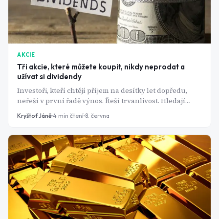
AKCIE
Tři akcie, které můžete koupit, nikdy neprodat a
užívat si dividendy
Investoři, kteří chtějí příjem na desítky let dopředu,
neřeší v první řadě výnos. Řeší trvanlivost. Hledají
podniky, jejichž byznys přežije recese, inflační vlny i
Kryštof Jáně
4
min čtení
8. června
geopolitické otřesy a které mají, v nejlepším případě,
vypěstovaný zvyk dividendu každý rok zvyšovat. Tři
firmy z amerického trhu tenhle test plní možná lépe
než kdokoli jiný.