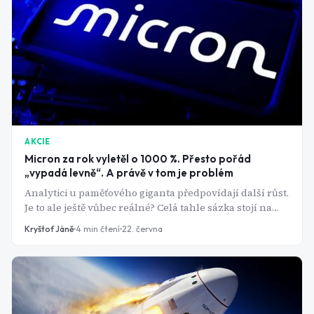
AKCIE
Micron za rok vyletěl o 1000 %. Přesto pořád
„vypadá levně“. A právě v tom je problém
Analytici u paměťového giganta předpovídají další růst.
Je to ale ještě vůbec reálné? Celá tahle sázka stojí na
jediném odvážném předpokladu: že nejstarší zákon
Kryštof Jáně
4
min čtení
22. června
polovodičového byznysu, který tady byl dlouhá
desetiletí, přestal platit.