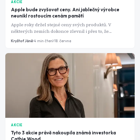
AKCIE
Apple bude zvyšovat ceny. Ani jablečný výrobce
neunikl rostoucím cenám pamětí
Apple roky držel stejné ceny svých produktů. V
některých zemích dokonce zlevnil i přes to, že
konkurence zdražovala. Teď to vzdává. Ani výrobce
Kryštof Jáně
4
min čtení
18. června
iPhonů nedokáže vstřebat obří nárůst cen pamětí. O
kolik mohou nové modely zdražit?
AKCIE
Tyto 3 akcie právě nakoupila známá investorka
Cathie Wood