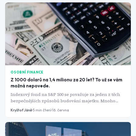
něj kdysi udělalo hvězdu. Má Ford šanci stát se opět
respektovanou značkou?
OSOBNÍ FINANCE
Z 1000 dolarů na 1,4 milionu za 20 let? To už se vám
možná nepovede.
Indexový fond na S&P 500 se považuje za jeden z těch
bezpečnějších způsobů budování majetku. Mnoho
investorů do tohoto fondu investuje pod vidinou
Kryštof Jáně
5
min čtení
16. června
milionových zisků. Ty ale stojí na výnosu z jedné
výjimečné dekády a na hrstce akcií, které dnes index
drží pohromadě.