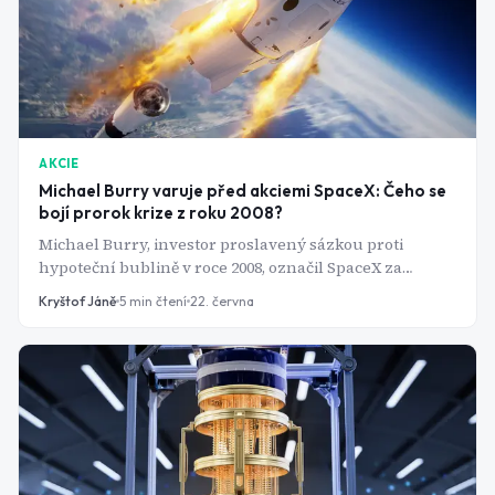
AKCIE
Michael Burry varuje před akciemi SpaceX: Čeho se
bojí prorok krize z roku 2008?
Michael Burry, investor proslavený sázkou proti
hypoteční bublině v roce 2008, označil SpaceX za
absurdně drahou akcii. Jenže i tak proti ní odmítl
Kryštof Jáně
5
min čtení
22. června
vsadit. Co to tedy vypovídá o akciích?