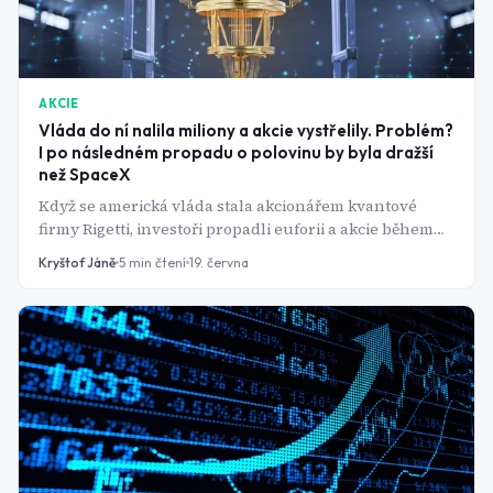
AKCIE
Vláda do ní nalila miliony a akcie vystřelily. Problém?
I po následném propadu o polovinu by byla dražší
než SpaceX
Když se americká vláda stala akcionářem kvantové
firmy Rigetti, investoři propadli euforii a akcie během
několika dní vyskočily o desítky procent. Tato reakce
Kryštof Jáně
5
min čtení
19. června
však může být nejrizikovějším impulzem v celém
sektoru.