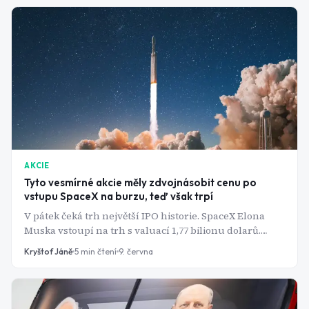
AKCIE
Tyto vesmírné akcie měly zdvojnásobit cenu po
vstupu SpaceX na burzu, teď však trpí
V pátek čeká trh největší IPO historie. SpaceX Elona
Muska vstoupí na trh s valuací 1,77 bilionu dolarů.
Investoři však v posledních týdnech, kdy se o IPO
Kryštof Jáně
5
min čtení
9. června
začalo mluvit, vsadili na "vedlejší" vesmírné firmy tak,
že jejich ceny vyšroubovaly o stovky procent výš.
Realita posledních dní však významnou číst těchto
zisků bere s sebou.