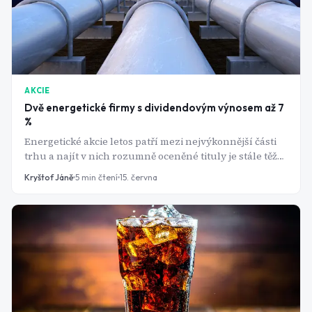
AKCIE
Dvě energetické firmy s dividendovým výnosem až 7
%
Energetické akcie letos patří mezi nejvýkonnější části
trhu a najít v nich rozumně oceněné tituly je stále těžší.
Přesto se dvě americké firmy z tohoto segmentu trhu
Kryštof Jáně
5
min čtení
15. června
obchodují za nižší násobky zisku než většina
konkurence a zároveň vyplácejí dividendy blížící se 6
až 7 %. Jde o skutečnou příležitost, nebo jen o relativně
levné akcie v sektoru, který se stal příliš drahým.