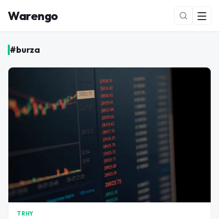
Warengo
#
burza
NOVÉ
TRHY