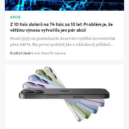
AKCIE
Z 10 tisíc dolarů na 74 tisíc za 10 let. Problém je, že
většinu výnosu vytvořilo jen pár akcií
Fond QQQ za posledních deset let vydělal investorům
přes 640 %. Na první pohled jde o ukázkový příklad
pasivního investování. Za mimořádným výkonem ale
Kryštof Jáně
4
min čtení
19. června
stojí hrstka technologických gigantů, jejichž valuace se
pohybují na historických maximech. Evropský investor
si tento fond však přímo koupit nemůže.