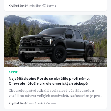
megatrend postavený na AI nezaručuje růst akcií. Tři
Kryštof Jáně
4
min čtení
17. června
akcie spojené s jadernou renesancí se během několika
měsíců vydaly zcela opačnými směry a připomněly
investorům, že mezi atraktivitou a dobrou investicí
bývá často propastný rozdíl.
AKCIE
Největší slabina Fordu se obrátila proti němu.
Chevrolet útočí na krále amerických pickupů
Chevrolet právě odhalil zcela nový vůz Silverado a
vsadil na návrat velkých osmiválců. Načasování je pro
Ford opravdu špatné. Rival nedokáže udržet svůj
Kryštof Jáně
5
min čtení
17. června
kultovní F-150 na skladě. A vinu nese paradoxně to, co z