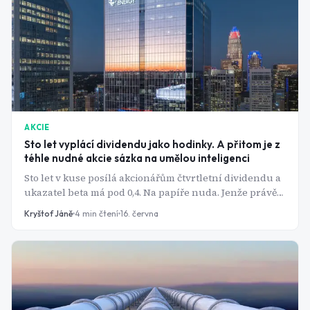
AKCIE
Sto let vyplácí dividendu jako hodinky. A přitom je z
téhle nudné akcie sázka na umělou inteligenci
Sto let v kuse posílá akcionářům čtvrtletní dividendu a
ukazatel beta má pod 0,4. Na papíře nuda. Jenže právě
tahle regulovaná utilita se mezitím proměnila v jednu
Kryštof Jáně
4
min čtení
16. června
z nejpřímějších sázek na boom kolem AI. Jak to jde
dohromady?