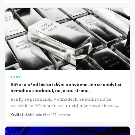
doplněk byznysu.
TRHY
Stříbro před historickým pohybem: Jen se analytici
nemohou shodnout, na jakou stranu.
Banky se předhánějí v odhadech, že stříbro může
vystřelit ke 100 dolarům za unci. Jenže kov, o kterém
mluví, mezitím během několika měsíců smazal téměř
Kryštof Jáně
4
min čtení
23. června
polovinu své hodnoty. Co se to děje s aktivem, které se
rádo prodává jako stabilní uchovatel hodnoty?