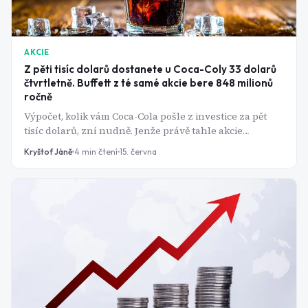
AKCIE
Z pěti tisíc dolarů dostanete u Coca-Coly 33 dolarů
čtvrtletně. Buffett z té samé akcie bere 848 milionů
ročně
Výpočet, kolik vám Coca-Cola pošle z investice za pět
tisíc dolarů, zní nudně. Jenže právě tahle akcie
ukazuje, co s penězi udělá šest desetiletí rostoucích
Kryštof Jáně
4
min čtení
15. června
dividend a proč ji Warren Buffett, přes třicet let,
neprodal.