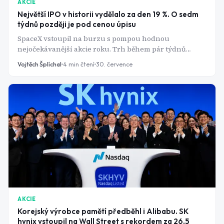
AKCIE
Největší IPO v historii vydělalo za den 19 %. O sedm
týdnů později je pod cenou úpisu
SpaceX vstoupil na burzu s pompou hodnou
nejočekávanější akcie roku. Trh během pár týdnů
ukázal, proč je nadšení kolem prvního dne
Vojtěch Šplíchal
4
min čtení
30. července
obchodování často špatný rádce.
AKCIE
Korejský výrobce pamětí předběhl i Alibabu. SK
hynix vstoupil na Wall Street s rekordem za 26,5