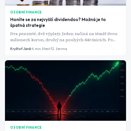
OSOBNÍ FINANCE
Honíte se za nejvyšší dividendou? Možná je to
špatná strategie
Dva penzisté, dvě výplaty. Jeden začíná na téměř dvou
milionech korun, druhý na pouhých 840 tisících. Po
dvaceti letech vydělává víc ten druhý a rozdíl není
Kryštof Jáně
4
min čtení
12. června
malý. O všem rozhoduje jediné číslo, na které se skoro
nikdo nedívá.
OSOBNÍ FINANCE