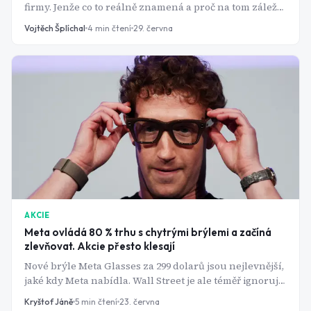
firmy. Jenže co to reálně znamená a proč na tom záleží
víc, než si většina lidí myslí?
Vojtěch Šplíchal
4
min čtení
29. června
AKCIE
Meta ovládá 80 % trhu s chytrými brýlemi a začíná
zlevňovat. Akcie přesto klesají
Nové brýle Meta Glasses za 299 dolarů jsou nejlevnější,
jaké kdy Meta nabídla. Wall Street je ale téměř ignoruje.
Pozornost investorů dnes drží jediné číslo, vedle
Kryštof Jáně
5
min čtení
23. června
kterého působí i nový produkt jako bezvýznamný