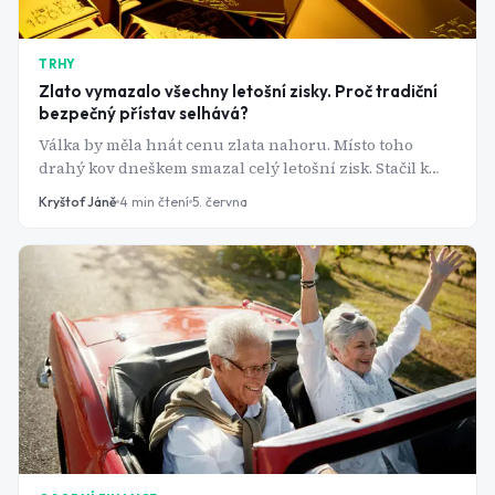
TRHY
Zlato vymazalo všechny letošní zisky. Proč tradiční
bezpečný přístav selhává?
Válka by měla hnát cenu zlata nahoru. Místo toho
drahý kov dneškem smazal celý letošní zisk. Stačil k
tomu jeden silný report z amerického trhu práce.
Kryštof Jáně
4
min čtení
5. června
Neoslabuje ale pouze zlato. Americké akciové indexy a
hlavně technologické akcie zažívají největší výprodeje
od vypuknutí války v Íránu.