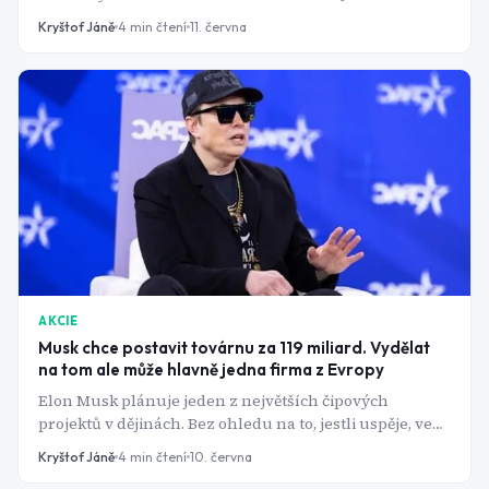
index dnes ze 41 % tvoří deset firem a Berkshire drží
Kryštof Jáně
4
min čtení
11. června
rekordních 397 miliard dolarů v hotovosti. Jak to jde
dohromady?
AKCIE
Musk chce postavit továrnu za 119 miliard. Vydělat
na tom ale může hlavně jedna firma z Evropy
Elon Musk plánuje jeden z největších čipových
projektů v dějinách. Bez ohledu na to, jestli uspěje, vede
stopa peněz do nizozemského Veldhovenu. K firmě,
Kryštof Jáně
4
min čtení
10. června
bez které se dnes nikdo neobejde.