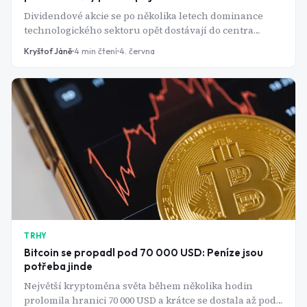
Dividendové akcie se po několika letech dominance
technologického sektoru opět dostávají do centra
pozornosti investorů. Zatímco ocenění mnoha
Kryštof Jáně
4
min čtení
4. června
růstových společností se pohybuje na historicky
vysokých úrovních, některé zavedené firmy s dlouhou
historií výplat dividend se obchodují za násobky zisků,
které byly ještě před několika lety považovány za
výjimečné příležitosti.
TRHY
Bitcoin se propadl pod 70 000 USD: Peníze jsou
potřeba jinde
Největší kryptoměna světa během několika hodin
prolomila hranici 70 000 USD a krátce se dostala až pod