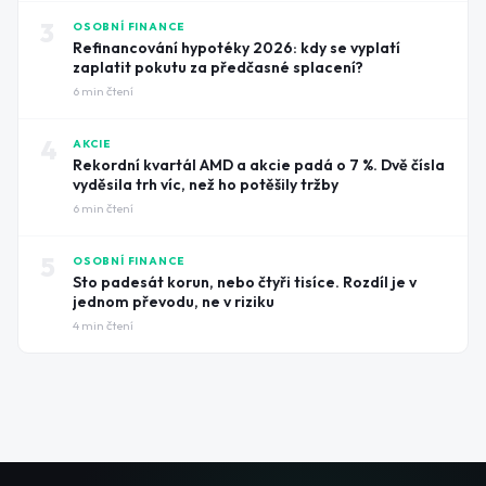
3
OSOBNÍ FINANCE
Refinancování hypotéky 2026: kdy se vyplatí
zaplatit pokutu za předčasné splacení?
6
min čtení
4
AKCIE
Rekordní kvartál AMD a akcie padá o 7 %. Dvě čísla
vyděsila trh víc, než ho potěšily tržby
6
min čtení
5
OSOBNÍ FINANCE
Sto padesát korun, nebo čtyři tisíce. Rozdíl je v
jednom převodu, ne v riziku
4
min čtení