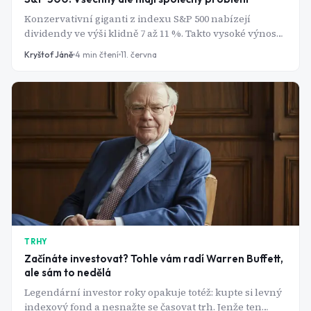
Konzervativní giganti z indexu S&P 500 nabízejí
dividendy ve výši klidně 7 až 11 %. Takto vysoké výnosy
jsou však důsledek hroutících se cen akcií a vlny
Kryštof Jáně
4
min čtení
11. června
snižování pozitivních ratingů ze strany Wall Street. Jde
tedy o pasti na investory nebo tyto firmy dokáží
dividendy udržet?
TRHY
Začínáte investovat? Tohle vám radí Warren Buffett,
ale sám to nedělá
Legendární investor roky opakuje totéž: kupte si levný
indexový fond a nesnažte se časovat trh. Jenže ten