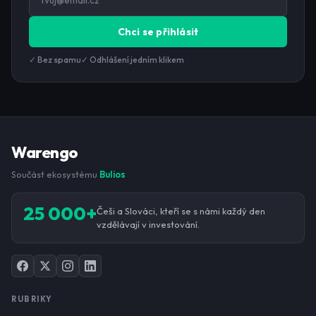
Chci se přihlásit
✓ Bez spamu
✓ Odhlášení jedním klikem
Warengo
Součást ekosystému
Bulios
25 000+
Češi a Slováci, kteří se s námi každý den
vzdělávají v investování.
RUBRIKY