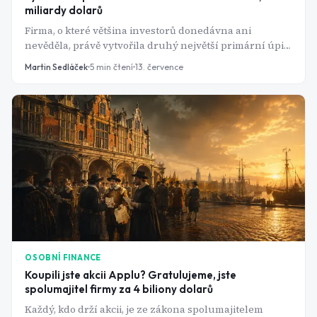
miliardy dolarů
Firma, o které většina investorů donedávna ani
nevěděla, právě vytvořila druhý největší primární úpis
akcií v historii amerického trhu.
Martin Sedláček
5
min čtení
13. července
OSOBNÍ FINANCE
Koupili jste akcii Applu? Gratulujeme, jste
spolumajitel firmy za 4 biliony dolarů
Každý, kdo drží akcii, je ze zákona spolumajitelem