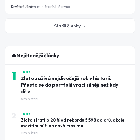
65 000 USD. Mohly za to likvidace spekulativních pozic,
Kryštof Jáně
4
min čtení
3. června
odliv kapitálu z kryptoměnových ETF a ztráty v řádu
miliard dolarů napříč celým digitálním trhem. Kam ale
peníze tečou?
Starší články →
🔥
Nejčtenější články
1
TRHY
Zlato zažívá nejdivočejší rok v historii.
Přesto se do portfolií vrací silněji než kdy
dřív
5
min čtení
2
TRHY
Zlato ztratilo 28 % od rekordu 5 598 dolarů, akcie
mezitím míří na nová maxima
6
min čtení