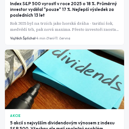
Index S&P 500 vyrostl v roce 2025 o 18 %. Průměrný
investor vydělal "pouze" 17 %. Nejlepší výsledek za
posledních 13 let
Rok 2025 byl na trzích jako horská dráha - tarifní šok,
medvědí trh, pak nová maxima. Přesto investoři zaostali
za indexem nejméně od roku 2012. Jak je to možné?
Vojtěch Šplíchal
4
min čtení
11. června
AKCIE
5 akcií s nejvyšším dividendovým výnosem z indexu
S&P 500. Všechny ale mají společný problém