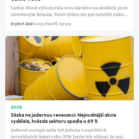
Cathie Wood vybudovala svou kariéru na sázkách proti
zavedeným firmám. Tento týden ale její největší nákup
zamířil do farmaceutického giganta Eli Lilly. A
Kryštof Jáně
4
min čtení
18. června
financovala ho prodejem akcií, které jí právě
vydělávaly. Nakoupila však i 2 menší společnosti s
vysokým růstovým potenciálem.
AKCIE
Sázka na jadernou renesanci: Nejnudnější akcie
vydělala, hvězda sektoru spadla o 69 %
Jaderná energie měla být jedním z největších
investičních témat roku 2026. Jenže trh ukázal, že ani