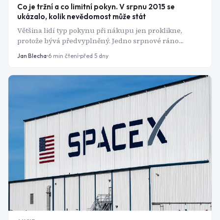
Co je tržní a co limitní pokyn. V srpnu 2015 se
ukázalo, kolik nevědomost může stát
Většina lidí typ pokynu při nákupu jen proklikne,
protože bývá předvyplněný. Jedno srpnové ráno
ukázalo, co ta volba znamená ve chvíli, kdy se kniha
Jan Blecha
6
min čtení
před 5 dny
objednávek vyprázdní.