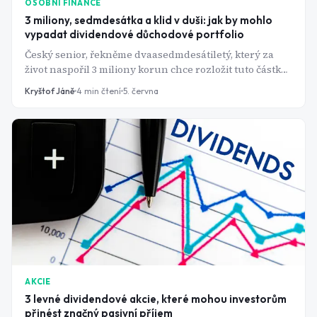
OSOBNÍ FINANCE
3 miliony, sedmdesátka a klid v duši: jak by mohlo
vypadat dividendové důchodové portfolio
Český senior, řekněme dvaasedmdesátiletý, který za
život naspořil 3 miliony korun chce rozložit tuto částku
tak, aby mu bezstarostně vyplácela dividendy při
Kryštof Jáně
4
min čtení
5. června
zachování stejné výše investovaného majetku. Pokud
bude postupovat podle tohoto scénáře, může se mu to
povést.
AKCIE
3 levné dividendové akcie, které mohou investorům
přinést značný pasivní příjem