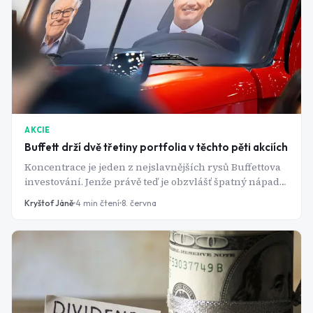
AKCIE
Buffett drží dvě třetiny portfolia v těchto pěti akciích
Koncentrace je jeden z nejslavnějších rysů Buffettova
investování. Jenže právě teď je obzvlášť špatný nápad
ho napodobovat. Portfolio se totiž investorům, po
Kryštof Jáně
4
min čtení
8. června
příchodu nového CEO, doslova mění před očima.