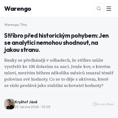
Warengo
Warengo
/
Trhy
Stříbro před historickým pohybem: Jen
se analytici nemohou shodnout, na
jakou stranu.
Banky se předhánějí v odhadech, že stříbro může
vystřelit ke 100 dolarům za unci. Jenže kov, o kterém
NOVÉ
mluví, mezitím během několika měsíců smazal téměř
polovinu své hodnoty. Co se to děje s aktivem, které
se rádo prodává jako stabilní uchovatel hodnoty?
Kryštof Jáně
4
min čtení
23. června 2026 - 10:05