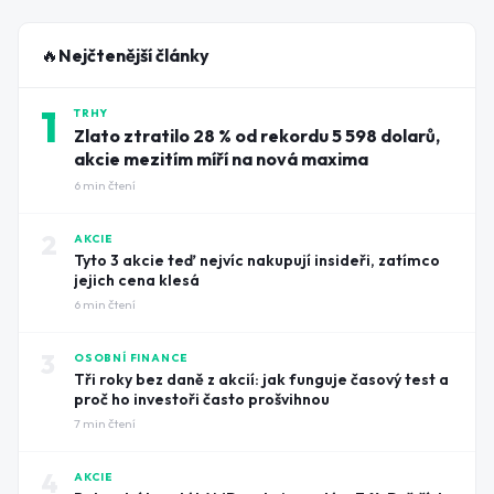
🔥
Nejčtenější články
1
TRHY
Zlato ztratilo 28 % od rekordu 5 598 dolarů,
akcie mezitím míří na nová maxima
6
min čtení
2
AKCIE
Tyto 3 akcie teď nejvíc nakupují insideři, zatímco
jejich cena klesá
6
min čtení
3
OSOBNÍ FINANCE
Tři roky bez daně z akcií: jak funguje časový test a
proč ho investoři často prošvihnou
7
min čtení
4
AKCIE