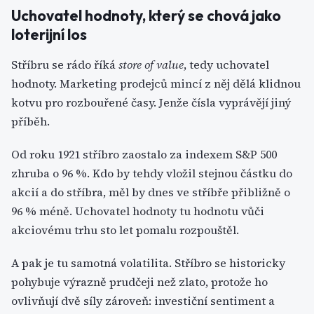
Uchovatel hodnoty, který se chová jako
loterijní los
Stříbru se rádo říká
store of value
, tedy uchovatel
hodnoty. Marketing prodejců mincí z něj dělá klidnou
kotvu pro rozbouřené časy. Jenže čísla vyprávějí jiný
příběh.
Od roku 1921 stříbro zaostalo za indexem S&P 500
zhruba o 96 %. Kdo by tehdy vložil stejnou částku do
akcií a do stříbra, měl by dnes ve stříbře přibližně o
96 % méně. Uchovatel hodnoty tu hodnotu vůči
akciovému trhu sto let pomalu rozpouštěl.
A pak je tu samotná volatilita. Stříbro se historicky
pohybuje výrazně prudčeji než zlato, protože ho
ovlivňují dvě síly zároveň: investiční sentiment a