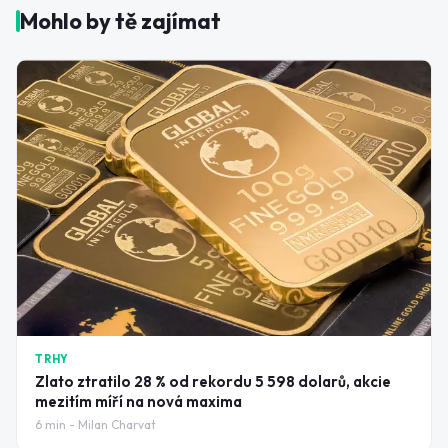
Mohlo by tě zajímat
TRHY
Zlato ztratilo 28 % od rekordu 5 598 dolarů, akcie
mezitím míří na nová maxima
6
min -
Milan Charvat