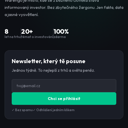
Warengo je místo, kde se z běžného člověka stává
informovaný investor. Bez zbytečného žargonu. Jen fakta, data
a jasné vysvětlení.
8
20+
100%
let na trhu
témat o investování
zdarma
Newsletter, který tě posune
Jednou týdně. To nejlepší z trhů a světa peněz.
Chci se přihlásit
✓ Bez spamu
✓ Odhlášení jedním klikem