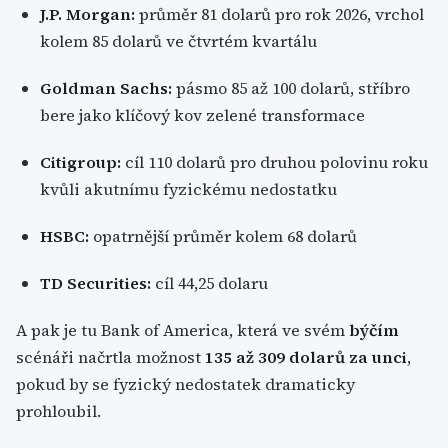
J.P. Morgan:
průměr 81 dolarů pro rok 2026, vrchol
kolem 85 dolarů ve čtvrtém kvartálu
Goldman Sachs:
pásmo 85 až 100 dolarů, stříbro
bere jako klíčový kov zelené transformace
Citigroup:
cíl 110 dolarů pro druhou polovinu roku
kvůli akutnímu fyzickému nedostatku
HSBC:
opatrnější průměr kolem 68 dolarů
TD Securities:
cíl 44,25 dolaru
A pak je tu Bank of America, která ve svém
býčím
scénáři načrtla možnost
135 až 309 dolarů za unci
,
pokud by se fyzický nedostatek dramaticky
prohloubil.