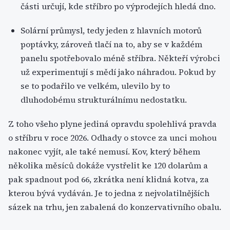
části určují, kde stříbro po výprodejích hledá dno.
Solární průmysl, tedy jeden z hlavních motorů
poptávky, zároveň tlačí na to, aby se v každém
panelu spotřebovalo méně stříbra. Někteří výrobci
už experimentují s mědí jako náhradou. Pokud by
se to podařilo ve velkém, ulevilo by to
dluhodobému strukturálnímu nedostatku.
Z toho všeho plyne jediná opravdu spolehlivá pravda
o stříbru v roce 2026. Odhady o stovce za unci mohou
nakonec vyjít, ale také nemusí. Kov, který během
několika měsíců dokáže vystřelit ke 120 dolarům a
pak spadnout pod 66, zkrátka není klidná kotva, za
kterou bývá vydáván. Je to jedna z nejvolatilnějších
sázek na trhu, jen zabalená do konzervativního obalu.