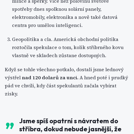
mince a šperky. Více než polovinu světové
spotřeby dnes spolknou solární panely,
elektromobily, elektronika a nově také datová
centra pro umělou inteligenci.
Geopolitika a cla. Americká obchodní politika
roztočila spekulace o tom, kolik stříbrného kovu
vlastně ve skladech zůstane dostupných.
Když se tohle všechno potkalo, dostali jsme lednový
výstřel
nad 120 dolarů za unci.
A hned poté i prudký
pád ve chvíli, kdy část spekulantů začala vybírat
zisky.
Jsme spíš opatrní s návratem do
stříbra, dokud nebude jasnější, že