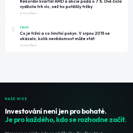
Rekordní kvartál AMD a akcie padá o 7 %. Dvě čísla
vyděsila trh víc, než ho potěšily tržby
6
min čtení
5
TRHY
Co je tržní a co limitní pokyn. V srpnu 2015 se
ukázalo, kolik nevědomost může stát
6
min čtení
NAŠE MISE
Investování není jen pro bohaté.
Je pro každého, kdo se rozhodne začít.