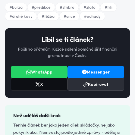
#
burza
#
predikce
#
stribro
#
zlato
#
trh
#
drahé kovy
#
těžba
#
unce
#
odhady
Líbil se ti článek?
Pošli ho přátelům. Každé sdílení pomáhá šířit finanční
gramotnost v Česku.
WhatsApp
Messenger
X
Kopírovat
Než uděláš další krok
Tenhle článek ber jako jeden dílek skládačky, ne jako
pokyn k akci. Neinvestuj podle jediné zprávy - udělej si