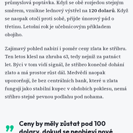
průmyslová poptávka. Když se obě rozjedou stejným
směrem, vznikne lednový výstřel na
120 dolarů
. Když
se naopak otočí proti sobě, přijde únorový pád o
třetinu. Letošní rok je učebnicovým příkladem
obojího.
Zajímavý pohled nabízí i poměr ceny zlata ke stříbru.
Ten letos klesl na zhruba 63, tedy nejníž za patnáct
let. Býci v tom vidí signál, že stříbro konečně dohání
zlato a má prostor růst dál. Medvědi naopak
upozorňují, že bez centrálních bank, které u zlata
fungují jako stabilní kupec v obdobích poklesu, nemá
stříbro stejně pevnou podlahu pod nohama.
Ceny by měly zůstat pod 100
dolary, dokud se neobjeví nové