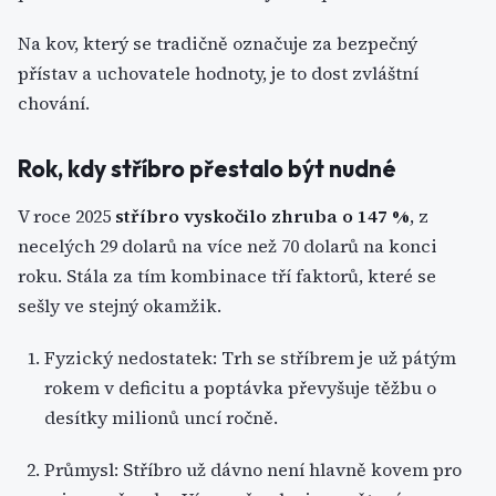
Na kov, který se tradičně označuje za bezpečný
přístav a uchovatele hodnoty, je to dost zvláštní
chování.
Rok, kdy stříbro přestalo být nudné
V roce 2025
stříbro vyskočilo zhruba o 147 %
, z
necelých 29 dolarů na více než 70 dolarů na konci
roku. Stála za tím kombinace tří faktorů, které se
sešly ve stejný okamžik.
Fyzický nedostatek: Trh se stříbrem je už pátým
rokem v deficitu a poptávka převyšuje těžbu o
desítky milionů uncí ročně.
Průmysl: Stříbro už dávno není hlavně kovem pro