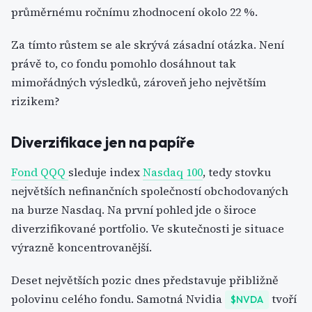
průměrnému ročnímu zhodnocení okolo 22 %.
Za tímto růstem se ale skrývá zásadní otázka. Není
právě to, co fondu pomohlo dosáhnout tak
mimořádných výsledků, zároveň jeho největším
rizikem?
Diverzifikace jen na papíře
Fond QQQ
sleduje index
Nasdaq 100
, tedy stovku
největších nefinančních společností obchodovaných
na burze Nasdaq. Na první pohled jde o široce
diverzifikované portfolio. Ve skutečnosti je situace
výrazně koncentrovanější.
Deset největších pozic dnes představuje přibližně
polovinu celého fondu. Samotná Nvidia
tvoří
$NVDA