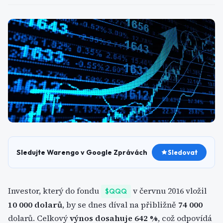
Sledujte Warengo v Google Zprávách
Sledovat
Investor, který do fondu
v červnu 2016 vložil
$QQQ
10 000 dolarů
, by se dnes díval na přibližně
74 000
dolarů. Celkový
výnos dosahuje 642 %
, což odpovídá