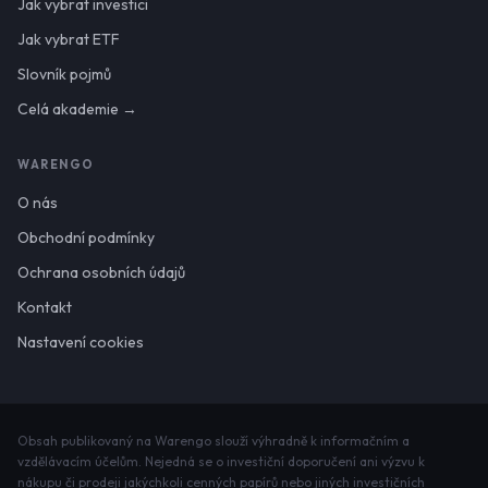
Jak vybrat investici
Jak vybrat ETF
Slovník pojmů
Celá akademie →
WARENGO
O nás
Obchodní podmínky
Ochrana osobních údajů
Kontakt
Nastavení cookies
Obsah publikovaný na Warengo slouží výhradně k informačním a
vzdělávacím účelům. Nejedná se o investiční doporučení ani výzvu k
nákupu či prodeji jakýchkoli cenných papírů nebo jiných investičních