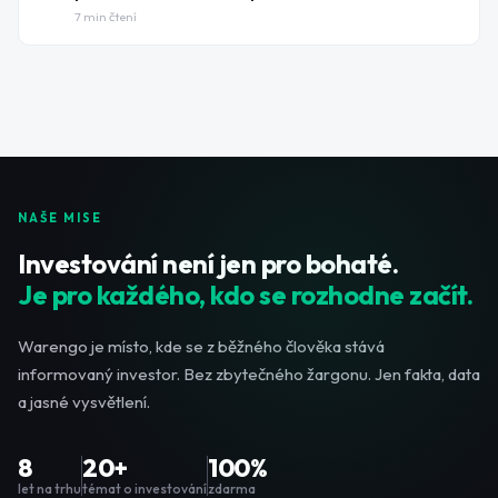
7
min čtení
NAŠE MISE
Investování není jen pro bohaté.
Je pro každého, kdo se rozhodne začít.
Warengo je místo, kde se z běžného člověka stává
informovaný investor. Bez zbytečného žargonu. Jen fakta, data
a jasné vysvětlení.
8
20+
100%
let na trhu
témat o investování
zdarma