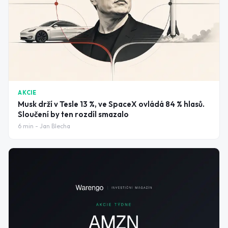
AKCIE
Musk drží v Tesle 13 %, ve SpaceX ovládá 84 % hlasů.
Sloučení by ten rozdíl smazalo
6
min -
Jan Blecha