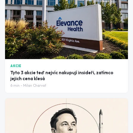
AKCIE
Tyto 3 akcie teď nejvíc nakupují insideři, zatímco
jejich cena klesá
6
min -
Milan Charvat