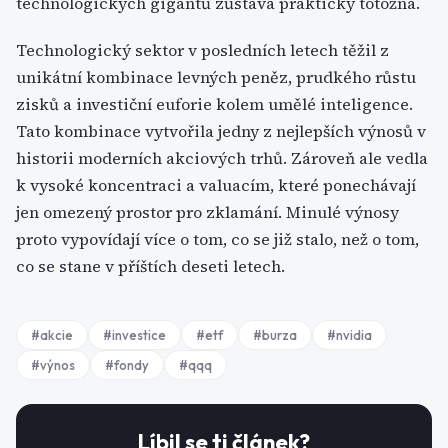
technologických gigantů zůstává prakticky totožná.
Technologický sektor v posledních letech těžil z
unikátní kombinace levných peněz, prudkého růstu
zisků a investiční euforie kolem umělé inteligence.
Tato kombinace vytvořila jedny z nejlepších výnosů v
historii moderních akciových trhů. Zároveň ale vedla
k vysoké koncentraci a valuacím, které ponechávají
jen omezený prostor pro zklamání. Minulé výnosy
proto vypovídají více o tom, co se již stalo, než o tom,
co se stane v příštích deseti letech.
#
akcie
#
investice
#
etf
#
burza
#
nvidia
#
výnos
#
fondy
#
qqq
Líbil se ti článek?