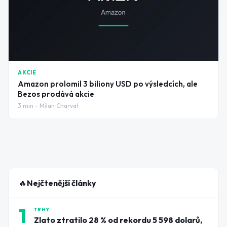
AKCIE
Amazon prolomil 3 biliony USD po výsledcích, ale
Bezos prodává akcie
3
min -
Milan Charvat
🔥
Nejčtenější články
1
TRHY
Zlato ztratilo 28 % od rekordu 5 598 dolarů,