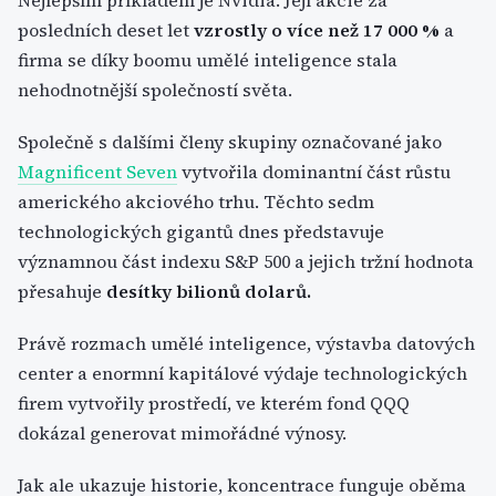
Nejlepším příkladem je Nvidia. Její akcie za
posledních deset let
vzrostly o více než 17 000 %
a
firma se díky boomu umělé inteligence stala
nehodnotnější společností světa.
Společně s dalšími členy skupiny označované jako
Magnificent Seven
vytvořila dominantní část růstu
amerického akciového trhu. Těchto sedm
technologických gigantů dnes představuje
významnou část indexu S&P 500 a jejich tržní hodnota
přesahuje
desítky bilionů dolarů.
Právě rozmach umělé inteligence, výstavba datových
center a enormní kapitálové výdaje technologických
firem vytvořily prostředí, ve kterém fond QQQ
dokázal generovat mimořádné výnosy.
Jak ale ukazuje historie, koncentrace funguje oběma