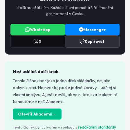
Pošli ho přátelům. Každé sdílení pomáhá šířit finanční
gramotnost v Česku.
WhatsApp
Messenger
X
Kopírovat
Než uděláš další krok
Tenhle článek ber jako jeden dílek skládačky, ne jako
pokyn k akci. Neinvestuj podle jediné zprávy - udělej si
vlastní analýzu. A jestli nevíš, jak na ni, krok za krokem tě
to naučíme v naší Akademii.
Otevřít Akademii
→
Tento článek byl vytvořen v souladu s
redakčními standardy