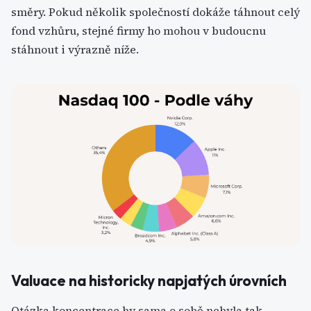
směry. Pokud několik společností dokáže táhnout celý
fond vzhůru, stejné firmy ho mohou v budoucnu
stáhnout i výrazně níže.
Valuace na historicky napjatých úrovních
Otázka koncentrace by sama o sobě nebyla tak