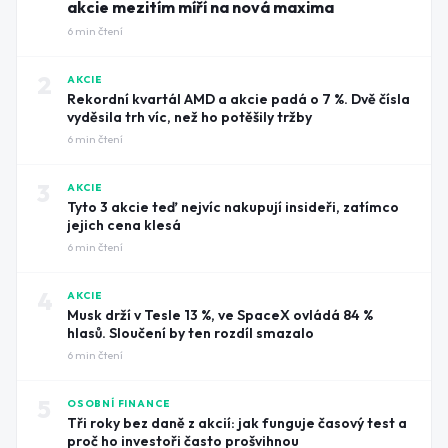
akcie mezitím míří na nová maxima
6
min čtení
2
AKCIE
Rekordní kvartál AMD a akcie padá o 7 %. Dvě čísla
vyděsila trh víc, než ho potěšily tržby
6
min čtení
3
AKCIE
Tyto 3 akcie teď nejvíc nakupují insideři, zatímco
jejich cena klesá
6
min čtení
4
AKCIE
Musk drží v Tesle 13 %, ve SpaceX ovládá 84 %
hlasů. Sloučení by ten rozdíl smazalo
6
min čtení
5
OSOBNÍ FINANCE
Tři roky bez daně z akcií: jak funguje časový test a
proč ho investoři často prošvihnou