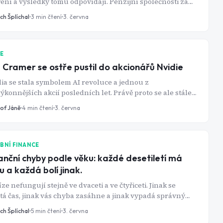
ení a výsledky tomu odpovídají. Penzijní společnosti za
ký rok vybraly na poplatcích přes 8 miliard korun,
ch Šplíchal
3
min čtení
3. června
ímco účastníci starých transformovaných fondů reálně
ělali: průměrný roční výnos za deset let byl sotva jedno
ento, průměrná inflace za stejné období kolem čtyř.
stryně financí Alena Schillerová navrhuje od roku 2027
IE
i změny, které by tento poměr měly otočit.
 Cramer se ostře pustil do akcionářů Nvidie
ia se stala symbolem AI revoluce a jednou z
ýkonnějších akcií posledních let. Právě proto se ale stále
 investorů dostává do situace, kdy jediná pozice tvoří
tof Jáně
4
min čtení
3. června
inu jejich majetku. A to se známému investorovi
erovi nelíbí.
BNÍ FINANCE
anční chyby podle věku: každé desetiletí má
u a každá bolí jinak.
ze nefungují stejně ve dvaceti a ve čtyřiceti. Jinak se
tá čas, jinak vás chyba zasáhne a jinak vypadá správný
 Průzkum finanční gramotnosti Ministerstva financí ČR z
ch Šplíchal
5
min čtení
3. června
 2025 ukázal, že pouze 39 % Čechů má stanovený finanční