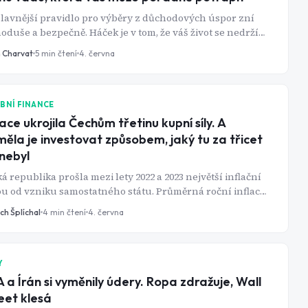
lavnější pravidlo pro výběry z důchodových úspor zní
oduše a bezpečně. Háček je v tom, že váš život se nedrží
é tabulky. A trh už vůbec ne.
n Charvat
5
min čtení
4. června
BNÍ FINANCE
lace ukrojila Čechům třetinu kupní síly. A
měla je investovat způsobem, jaký tu za třicet
 nebyl
á republika prošla mezi lety 2022 a 2023 největší inflační
u od vzniku samostatného státu. Průměrná roční inflace
hla v roce 2022 hodnoty 15,1 % a kumulativně za dvě léta
ch Šplíchal
4
min čtení
4. června
žily ceny o více než 27 %. Jenže inflace neudělala jen to, co
d ní čeká. Vedle znehodnocených úspor a nižší kupní síly
ila i finanční chování celé generace. A některé z těch
 jsou překvapivě trvalé.
Y
 a Írán si vyměnily údery. Ropa zdražuje, Wall
eet klesá