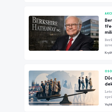
AKC
Ber
tře
mil
Ber
inve
tvoř
Kryš
pozi
mili
OSO
Důc
dek
Leto
zprá
tehd
Vojtě
Česk