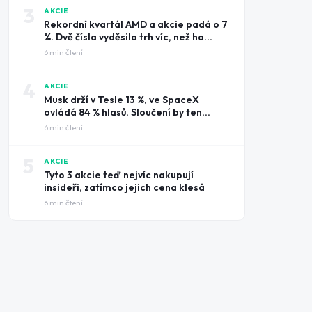
3
AKCIE
Rekordní kvartál AMD a akcie padá o 7
%. Dvě čísla vyděsila trh víc, než ho
potěšily tržby
6
min čtení
4
AKCIE
Musk drží v Tesle 13 %, ve SpaceX
ovládá 84 % hlasů. Sloučení by ten
rozdíl smazalo
6
min čtení
5
AKCIE
Tyto 3 akcie teď nejvíc nakupují
insideři, zatímco jejich cena klesá
6
min čtení