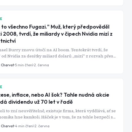
perdávka se mění podruhé za méně než rok od spuštění -
okrát s daty od více než 160 tisíc žadatelů, která při návrhu
ému prostě nebyla k dispozici.
IE
 to všechno Fugazi." Muž, který předpověděl
zi 2008, tvrdí, že miliardy v čipech Nvidia mizí z
tnictví
ael Burry znovu útočí na AI boom. Tentokrát tvrdí, že
od Nvidia za desítky miliard dolarů „mizí" z rozvah přes
titou síť pojišťoven, soukromého úvěru a účelových
n Charvat
5
min čtení
2. června
ktur. Co na tom může být pravdy?
IE
ese, inflace, nebo AI šok? Tahle nudná akcie
dá dividendu už 70 let v řadě
oli to zní neuvěřitelně, existuje firma, která vydělává, ať se
omika hne kamkoli. Háček je v tom, že za tohle bezpečí se
í - a posledních deset let to byla dost vysoká cena.
n Charvat
4
min čtení
2. června