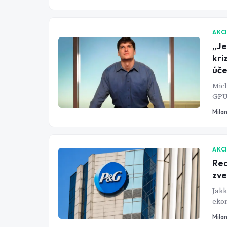
a su
tent
syst
AKC
„Je
kri
úče
Mich
GPU 
sple
Mila
stru
AKC
Rec
zve
Jakk
ekon
plat
Mila