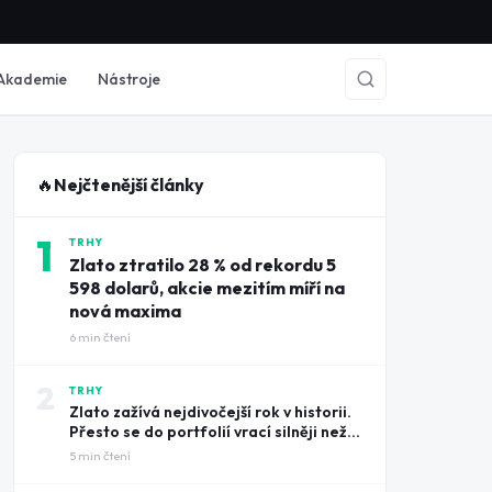
Akademie
Nástroje
🔥
Nejčtenější články
1
TRHY
Zlato ztratilo 28 % od rekordu 5
598 dolarů, akcie mezitím míří na
nová maxima
6
min čtení
2
TRHY
Zlato zažívá nejdivočejší rok v historii.
Přesto se do portfolií vrací silněji než
kdy dřív
5
min čtení