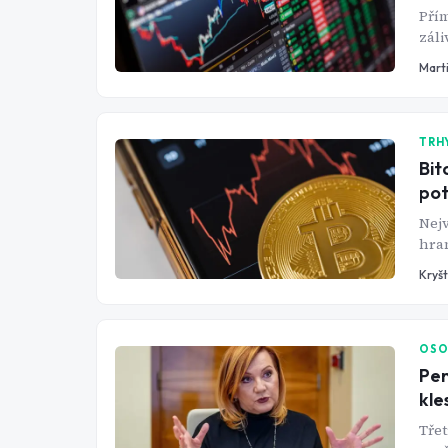
Přím
záli
doho
Mart
TRH
Bit
pot
Nejv
hran
za t
Kryš
kryp
celý
OSO
Pen
kle
Třet