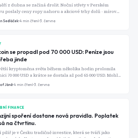
ěří z dubna se začíná drolit. Noční střety v Perském
vu poslaly ceny ropy nahoru a akciové trhy dolů - mírová
da je stále v nedohlednu.
in Sedláček
4
min čtení
3. června
Y
coin se propadl pod 70 000 USD: Peníze jsou
řeba jinde
ětší kryptoměna světa během několika hodin prolomila
ici 70 000 USD a krátce se dostala až pod 65 000 USD. Mohly
o likvidace spekulativních pozic, odliv kapitálu z
tof Jáně
4
min čtení
3. června
toměnových ETF a ztráty v řádu miliard dolarů napříč
m digitálním trhem. Kam ale peníze tečou?
BNÍ FINANCE
zijní spoření dostane nová pravidla. Poplatek
sá na čtvrtinu.
í pilíř je v Česku tradičně investice, která se tváří jako