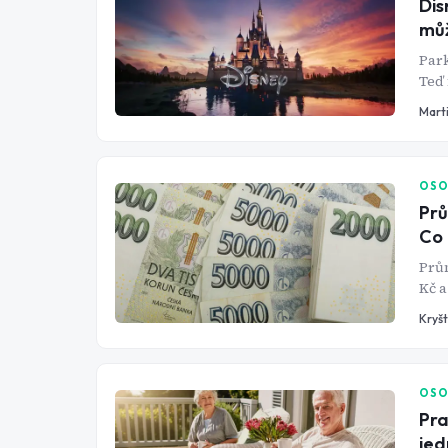
Dis
můž
Park
Teď 
doh
Mart
OSO
Prů
Co 
Prům
Kč a
jede
Kryš
příj
někt
OSO
Pra
jed