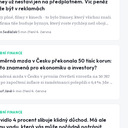
ney už nestaví jen na předplatném. Víc peněz
e být v reklamách
y plné, filmy v kinech - to bylo Disney, který všichni znali.
firma tiše buduje byznys, který roste rychleji než obojí
romady.
in Sedláček
5
min čtení
4. června
BNÍ FINANCE
měrná mzda v Česku překonala 50 tisíc korun:
to znamená pro ekonomiku a investory?
ěrná mzda v Česku v prvním čtvrtletí vzrostla na 50 282
 po započtení inflace si zaměstnanci polepšili o 6,4 %. Jde o
n z nejsilnějších růstů kupní síly za poslední roky. Vyšší
tof Jáně
4
min čtení
4. června
my domácností mohou podpořit spotřebu, firemní tržby i
eré sektory pražské burzy.
BNÍ FINANCE
vidlo 4 procent slibuje klidný důchod. Má ale
nu vadu, která vás může pořádně potrápit