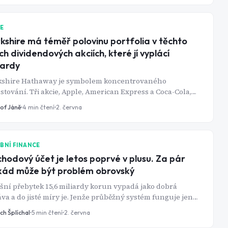
IE
kshire má téměř polovinu portfolia v těchto
ch dividendových akciích, které jí vyplácí
iardy
kshire Hathaway je symbolem koncentrovaného
stování. Tři akcie, Apple, American Express a Coca-Cola,
í přibližně polovinu akciového portfolia Berkshire. Tyto tři
tof Jáně
4
min čtení
2. června
ce mohou Berkshire jen v roce 2026 přinést zhruba 1,6
ardy dolarů na dividendách.
BNÍ FINANCE
hodový účet je letos poprvé v plusu. Za pár
ád může být problém obrovský
šní přebytek 15,6 miliardy korun vypadá jako dobrá
va a do jisté míry je. Jenže průběžný systém funguje jen
y, když má dost pracujících na každého důchodce. V
ch Šplíchal
5
min čtení
2. června
u se rodí rekordně méně dětí a do důchodu odcházejí