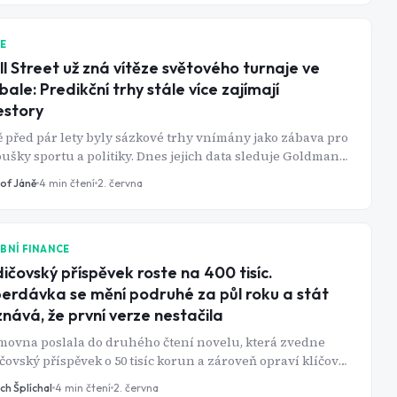
a ti, kteří ho mají, nejčastěji řeší splácení hypotéky. To není
ně, ale je to jen část obrazu. Co udělat, co neopakovat a
 na pořadí záleží víc, než si myslíte - to je přesně to, o čem
IE
le článek je.
l Street už zná vítěze světového turnaje ve
bale: Predikční trhy stále více zajímají
estory
ě před pár lety byly sázkové trhy vnímány jako zábava pro
ušky sportu a politiky. Dnes jejich data sleduje Goldman
s, hedge fondy i investoři na Wall Street. Predikční
tof Jáně
4
min čtení
2. června
formy začínají nabízet něco, co tradiční analytici často
kážou a sice kolektivní odhad budoucnosti v reálném
. Jak to využít při investování?
BNÍ FINANCE
ičovský příspěvek roste na 400 tisíc.
erdávka se mění podruhé za půl roku a stát
znává, že první verze nestačila
movna poslala do druhého čtení novelu, která zvedne
čovský příspěvek o 50 tisíc korun a zároveň opraví klíčové
metry superdávky. Jenže zvýšení se netýká všech rodičů
ch Šplíchal
4
min čtení
2. června