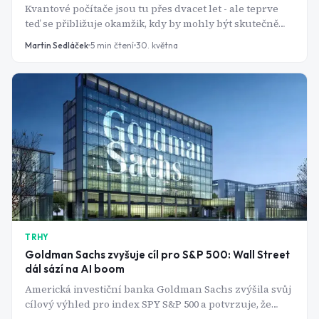
Kvantové počítače jsou tu přes dvacet let - ale teprve
teď se přibližuje okamžik, kdy by mohly být skutečně
užitečné. IBM chce být u toho jako první.
Martin Sedláček
5
min čtení
30. května
TRHY
Goldman Sachs zvyšuje cíl pro S&P 500: Wall Street
dál sází na AI boom
Americká investiční banka Goldman Sachs zvýšila svůj
cílový výhled pro index SPY S&P 500 a potvrzuje, že