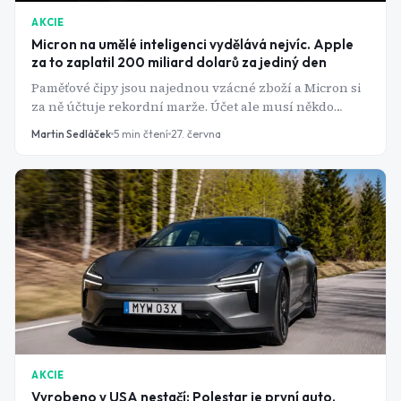
AKCIE
Micron na umělé inteligenci vydělává nejvíc. Apple
za to zaplatil 200 miliard dolarů za jediný den
Paměťové čipy jsou najednou vzácné zboží a Micron si
za ně účtuje rekordní marže. Účet ale musí někdo
zaplatit - a první na řadě byl Apple, jehož akcie spadly
Martin Sedláček
5
min čtení
27. června
nejvíc za rok.
AKCIE
Vyrobeno v USA nestačí: Polestar je první auto,