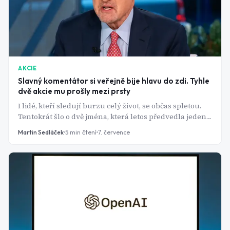
AKCIE
Slavný komentátor si veřejně bije hlavu do zdi. Tyhle
dvě akcie mu prošly mezi prsty
I lidé, kteří sledují burzu celý život, se občas spletou.
Tentokrát šlo o dvě jména, která letos předvedla jeden z
nejdivočejších růstů na Wall Street.
Martin Sedláček
5
min čtení
7. července