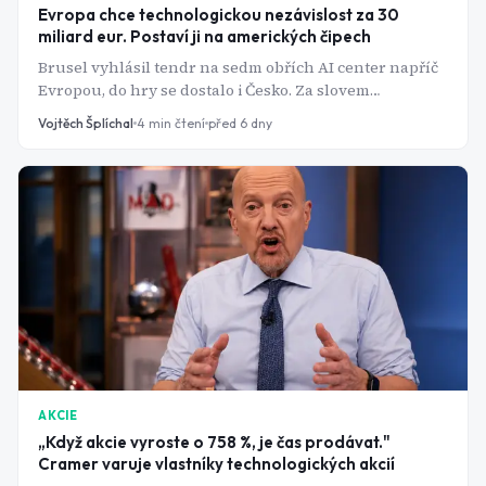
Evropa chce technologickou nezávislost za 30
miliard eur. Postaví ji na amerických čipech
Brusel vyhlásil tendr na sedm obřích AI center napříč
Evropou, do hry se dostalo i Česko. Za slovem
"suverenita" se ale skrývá jedna nepříjemná pravda.
Vojtěch Šplíchal
4
min čtení
před 6 dny
AKCIE
„Když akcie vyroste o 758 %, je čas prodávat."
Cramer varuje vlastníky technologických akcií