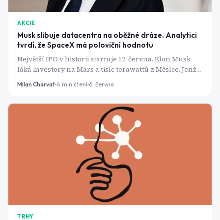
AKCIE
Musk slibuje datacentra na oběžné dráze. Analytici
tvrdí, že SpaceX má poloviční hodnotu
Největší IPO v historii startuje 12. června. Elon Musk
láká investory na Mars a tisíc terawattů z Měsíce. Jenže
firma loni prodělala skoro 5 miliard dolarů a podle
Milan Charvat
4
min čtení
6. června
Morningstaru je předražená na dvojnásobek.
TRHY