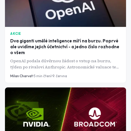
AKCIE
Dva giganti umělé inteligence míří na burzu. Poprvé
ale uvidíme jejich účetnictví - a jedno číslo rozhodne
o všem
OpenAI podala důvěrnou žádost o vstup na burzu,
týden po rivalovi Anthropic. Astronomické valuace teď
čeká první zkouška: setkání s realitou auditovaných
Milan Charvat
5
min čtení
9. června
čísel.