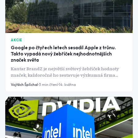
AKCIE
Google po čtyřech letech sesadil Apple z trůnu.
Takto vypadá nový žebříček nejhodnotnějších
značek světa
Kantar BrandZ je největší světový žebříček hodnoty
značek, každoročně ho sestavuje výzkumná firma
Kantar na základě názorů 4,5 milionu spotřebitelů
Vojtěch Šplíchal
3
min čtení
14. května
napříč 54 trhů. Letošní, již 21. vydání přineslo první
velký zvrat za čtyři roky: Google předběhl Apple a stal
se nejhodnotnější značkou světa s hodnotou 1,484
bilionu dolarů. Apple přidal jen šest procent a skončil
druhý. Za tímto přesunem nestojí náhoda, ale
fundamentálně jiná sázka na umělou inteligenci.