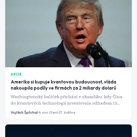
AKCIE
Amerika si kupuje kvantovou budoucnost, vláda
nakoupila podíly ve firmách za 2 miliardy dolarů
Washingtonský balíček přichází v okamžiku, kdy Čína
do kvantových technologií investovala odhadem 15
miliard dolarů. IBM dostane celou miliardu, zbývající
Vojtěch Šplíchal
4
min čtení
21. května
firmy po stu milionech a vláda si z každé vezme
minoritní podíl. Trh odpověděl okamžitě: akcie
zúčastněných firem vyletěly až o 15 procent ještě před
otevřením burzy.