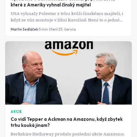
které z Ameriky vyhnal čínský majitel
USA vyhnaly Polestar z trhu kvůli čínskému majiteli, i
když se vůz montuje v Jižní Karolíně. Není to o jedné
značce. Je to o tom, kde teď vede hranice mezi
Martin Sedláček
5
min čtení
25. června
americkou a čínskou technikou. Akcie spadly přes 13 %.
AKCIE
Co vidí Tepper a Ackman na Amazonu, když zbytek
trhu kouká jinam?
Berkshire Hathaway prodalo poslední akcie Amazonu.