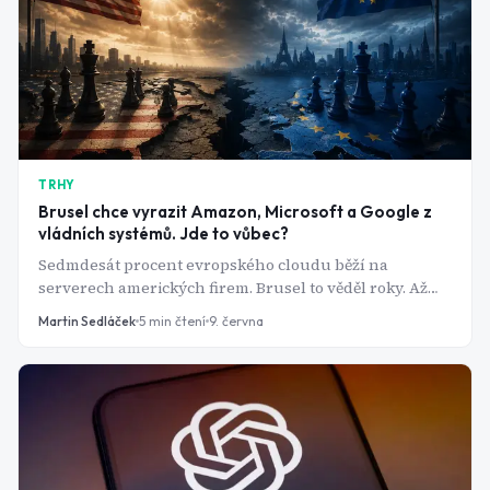
TRHY
Brusel chce vyrazit Amazon, Microsoft a Google z
vládních systémů. Jde to vůbec?
Sedmdesát procent evropského cloudu běží na
serverech amerických firem. Brusel to věděl roky. Až
když Microsoft zablokoval e-mail mezinárodnímu
Martin Sedláček
5
min čtení
9. června
soudu, rozhodl se s tím něco udělat.