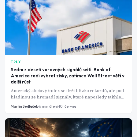
TRHY
Sedm z deseti varovných signálů svítí. Bank of
America radí vybrat zisky, zatímco Wall Street věří v
další růst
Americký akciový index se drží blízko rekordů, ale pod
hladinou se hromadí signály, které naposledy takhle
blikaly v únoru roku 2000. Banka, která je sleduje, má
Martin Sedláček
6
min čtení
10. června
jasný vzkaz: tohle není čas na hrdinství.