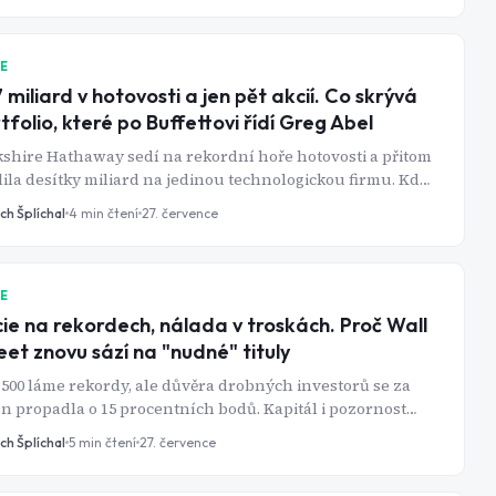
IE
 miliard v hotovosti a jen pět akcií. Co skrývá
tfolio, které po Buffettovi řídí Greg Abel
shire Hathaway sedí na rekordní hoře hotovosti a přitom
ila desítky miliard na jedinou technologickou firmu. Kdo
ím rozhodnutím skutečně stojí?
ch Šplíchal
4
min čtení
27. července
IE
ie na rekordech, nálada v troskách. Proč Wall
eet znovu sází na "nudné" tituly
500 láme rekordy, ale důvěra drobných investorů se za
n propadla o 15 procentních bodů. Kapitál i pozornost
ytiků se stáčí k utilitám, zdravotnictví a spotřebnímu
ch Šplíchal
5
min čtení
27. července
í.