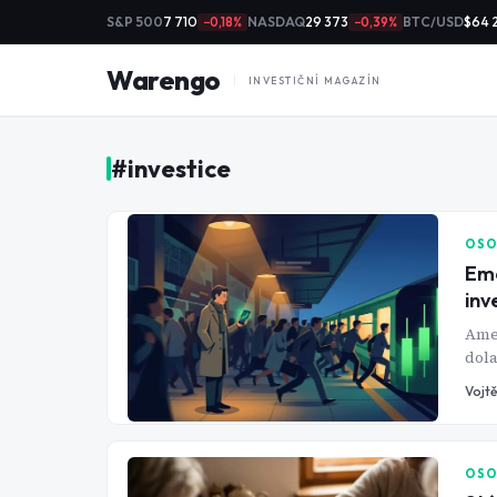
S&P 500
7 710
NASDAQ
29 373
BTC/USD
$64 
−0,18%
−0,39%
Warengo
INVESTIČNÍ MAGAZÍN
#
investice
OSO
Emo
inv
Amer
dola
úpln
Vojtě
OSO