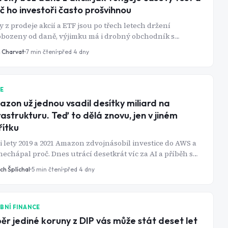
č ho investoři často prošvihnou
y z prodeje akcií a ETF jsou po třech letech držení
obozeny od daně, výjimku má i drobný obchodník s
ím příjmem do 100 000 Kč. Pravidlo má ale řadu háčků -
n Charvat
7
min čtení
před 4 dny
upení stejné akcie, navýšení jmenovité hodnoty nebo
ně spárovaný prodej dokážou osvobození zhatit i po
ch držení.
IE
zon už jednou vsadil desítky miliard na
rastrukturu. Teď to dělá znovu, jen v jiném
ítku
 lety 2019 a 2021 Amazon zdvojnásobil investice do AWS a
nechápal proč. Dnes utrácí desetkrát víc za AI a příběh se
uje.
ch Šplíchal
5
min čtení
před 4 dny
BNÍ FINANCE
ěr jediné koruny z DIP vás může stát deset let