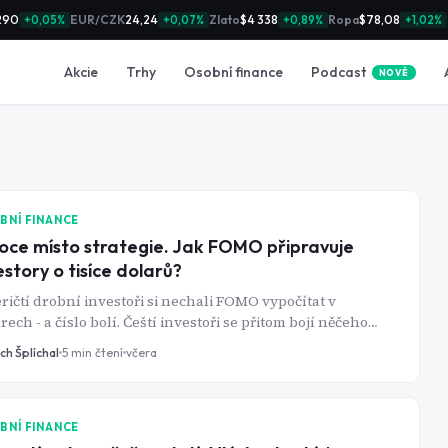
290
EUR/CZK
24,24
Zlato
$4 338
Ropa
$78,08
+0,05%
+0,07%
+0,89%
+1,02%
Podcast
Akcie
Trhy
Osobní finance
NOVÉ
BNÍ FINANCE
ce místo strategie. Jak FOMO připravuje
estory o tisíce dolarů?
ičtí drobní investoři si nechali FOMO vypočítat v
rech - a číslo bolí. Čeští investoři se přitom bojí něčeho
ě jiného.
ch Šplíchal
5
min čtení
včera
BNÍ FINANCE