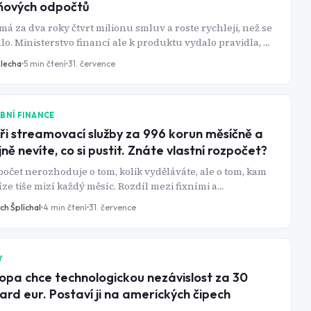
ňových odpočtů
má za dva roky čtvrt milionu smluv a roste rychleji, než se
lo. Ministerstvo financí ale k produktu vydalo pravidla, ze
ých tři podstatná v žádné reklamě nenajdete.
Blecha
5
min čtení
31. července
BNÍ FINANCE
ři streamovací služby za 996 korun měsíčně a
jně nevíte, co si pustit. Znáte vlastní rozpočet?
očet nerozhoduje o tom, kolik vyděláváte, ale o tom, kam
ze tiše mizí každý měsíc. Rozdíl mezi fixními a
abilními výdaji je přitom klíč, který většina lidí nikdy
ch Šplíchal
4
min čtení
31. července
ádně nepoužije.
Y
opa chce technologickou nezávislost za 30
iard eur. Postaví ji na amerických čipech