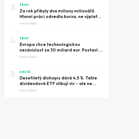
3
TRHY
Za rok přibyly dva miliony milionářů.
Hlavní práci odvedla burza, ne výplatní
pásky
6
min čtení
4
TRHY
Evropa chce technologickou
nezávislost za 30 miliard eur. Postaví ji
na amerických čipech
4
min čtení
5
AKCIE
Desetiletý dluhopis dává 4,5 %. Tahle
dividendová ETF slibují víc - ale ne
zadarmo
4
min čtení