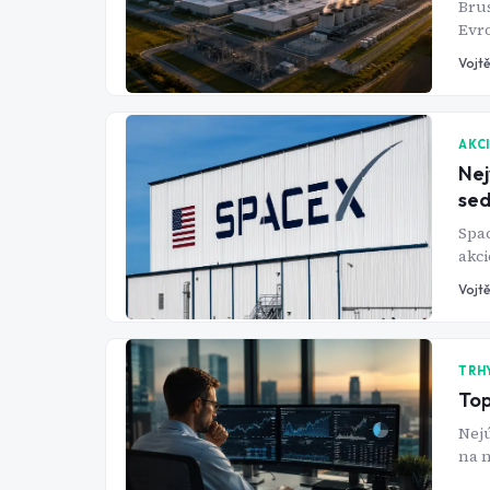
Brus
Evro
ale 
Vojtě
AKC
Nej
sed
Spa
akci
kol
Vojtě
TRH
Top
Nejú
na n
port