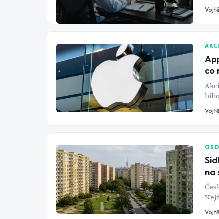
Vojtě
AKC
App
co 
Akci
bili
hran
Vojtě
svět
OSO
Síd
na 
Česk
Nejž
obyč
Vojtě