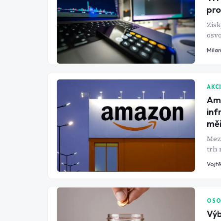
pro
Zisk
osv
ročn
Mila
doko
špat
lete
AKC
Ama
inf
měř
Mezi
trh 
opak
Vojtě
OSO
Výb