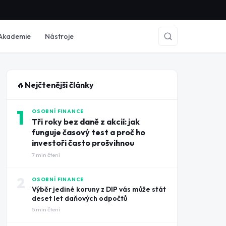
Akademie
Nástroje
🔥
Nejčtenější články
1
OSOBNÍ FINANCE
Tři roky bez daně z akcií: jak
funguje časový test a proč ho
investoři často prošvihnou
7
min čtení
2
OSOBNÍ FINANCE
Výběr jediné koruny z DIP vás může stát
deset let daňových odpočtů
5
min čtení