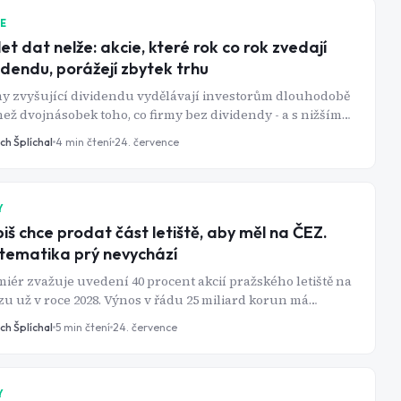
IE
let dat nelže: akcie, které rok co rok zvedají
idendu, porážejí zbytek trhu
y zvyšující dividendu vydělávají investorům dlouhodobě
než dvojnásobek toho, co firmy bez dividendy - a s nižším
kem. Jak přesně dividend growth investing funguje?
ch Šplíchal
4
min čtení
24. července
Y
iš chce prodat část letiště, aby měl na ČEZ.
ematika prý nevychází
iér zvažuje uvedení 40 procent akcií pražského letiště na
u už v roce 2028. Výnos v řádu 25 miliard korun má
ci se zestátněním ČEZ, jenže na to podle analytiků ani
ch Šplíchal
5
min čtení
24. července
eka nestačí.
Y