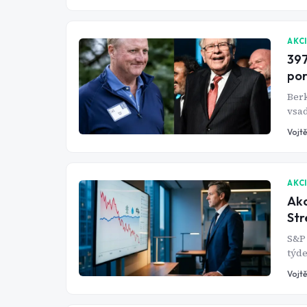
AKC
397
por
Berk
vsad
za t
Vojtě
AKC
Akc
Str
S&P 
týde
anal
Vojtě
zbož