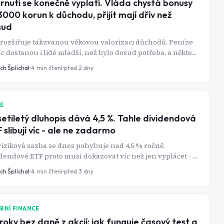
rnutí se konečně vyplatí. Vláda chystá bonusy
3000 korun k důchodu, přijít mají dřív než
sud
 rozšiřuje takzvanou věkovou valorizaci důchodů. Peníze
c dostanou i lidé mladší, než bylo dosud potřeba, a někteří
oři navíc dostanou zpět peníze z penzijka.
ch Šplíchal
4
min čtení
před 2 dny
IE
etiletý dluhopis dává 4,5 %. Tahle dividendová
 slibují víc - ale ne zadarmo
iziková sazba se dnes pohybuje nad 4,5 % ročně.
dendové ETF proto musí dokazovat víc než jen vyplácet - a
íly mezi nejznámějšími fondy jsou letos hlubší, než se na
ch Šplíchal
4
min čtení
před 3 dny
í pohled zdá.
BNÍ FINANCE
 roky bez daně z akcií: jak funguje časový test a