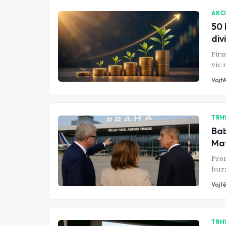
AKC
50 
div
Firm
víc 
rizi
Vojtě
TRH
Bab
Mat
Prem
burz
pomo
Vojtě
zdal
TRH