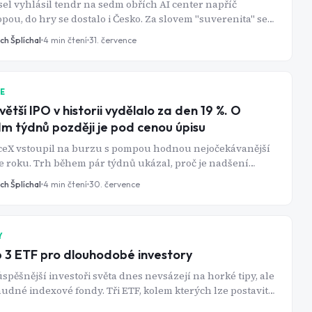
el vyhlásil tendr na sedm obřích AI center napříč
pou, do hry se dostalo i Česko. Za slovem "suverenita" se
skrývá jedna nepříjemná pravda.
ch Šplíchal
4
min čtení
31. července
IE
větší IPO v historii vydělalo za den 19 %. O
m týdnů později je pod cenou úpisu
ceX vstoupil na burzu s pompou hodnou nejočekávanější
e roku. Trh během pár týdnů ukázal, proč je nadšení
em prvního dne obchodování často špatný rádce.
ch Šplíchal
4
min čtení
30. července
Y
 3 ETF pro dlouhodobé investory
spěšnější investoři světa dnes nevsázejí na horké tipy, ale
udné indexové fondy. Tři ETF, kolem kterých lze postavit
folio na dlouhé roky dopředu.