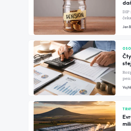
da
DIP 
čeka
kter
Jan 
OSO
Čty
ste
Rozp
pení
vari
Vojtě
poř
TRH
Evr
mil