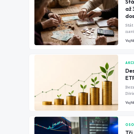
Stá
až 
do
Stát
naví
seni
Vojtě
AKC
Des
ETF
Bezr
Divi
rozd
Vojtě
prvn
OSO
Tři