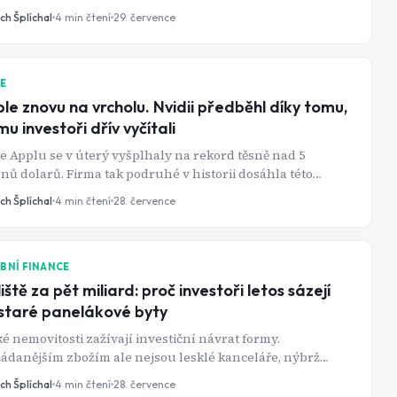
ch Šplíchal
4
min čtení
29. července
IE
le znovu na vrcholu. Nvidii předběhl díky tomu,
mu investoři dřív vyčítali
e Applu se v úterý vyšplhaly na rekord těsně nad 5
onů dolarů. Firma tak podruhé v historii dosáhla této
ice - a připravila Nvidii o titul nejhodnotnější společnosti
ch Šplíchal
4
min čtení
28. července
a.
BNÍ FINANCE
liště za pět miliard: proč investoři letos sázejí
staré panelákové byty
é nemovitosti zažívají investiční návrat formy.
ádanějším zbožím ale nejsou lesklé kanceláře, nýbrž
ejné panelákové byty na okraji Prahy.
ch Šplíchal
4
min čtení
28. července