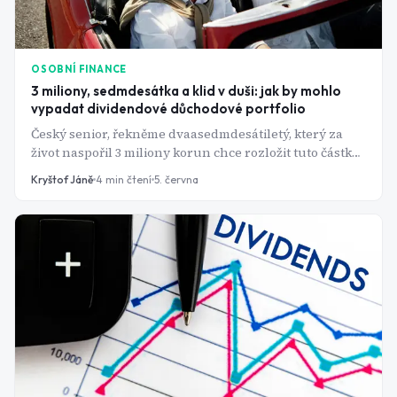
OSOBNÍ FINANCE
3 miliony, sedmdesátka a klid v duši: jak by mohlo
vypadat dividendové důchodové portfolio
Český senior, řekněme dvaasedmdesátiletý, který za
život naspořil 3 miliony korun chce rozložit tuto částku
tak, aby mu bezstarostně vyplácela dividendy při
Kryštof Jáně
4
min čtení
5. června
zachování stejné výše investovaného majetku. Pokud
bude postupovat podle tohoto scénáře, může se mu to
povést.