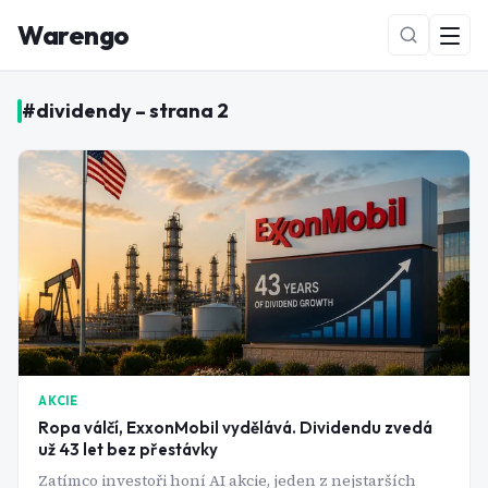
Warengo
#
dividendy
– strana
2
NOVÉ
AKCIE
Ropa válčí, ExxonMobil vydělává. Dividendu zvedá
už 43 let bez přestávky
Zatímco investoři honí AI akcie, jeden z nejstarších