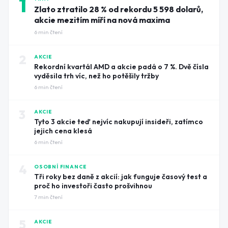
1
Zlato ztratilo 28 % od rekordu 5 598 dolarů,
akcie mezitím míří na nová maxima
6
min čtení
2
AKCIE
Rekordní kvartál AMD a akcie padá o 7 %. Dvě čísla
vyděsila trh víc, než ho potěšily tržby
6
min čtení
3
AKCIE
Tyto 3 akcie teď nejvíc nakupují insideři, zatímco
jejich cena klesá
6
min čtení
4
OSOBNÍ FINANCE
Tři roky bez daně z akcií: jak funguje časový test a
proč ho investoři často prošvihnou
7
min čtení
5
AKCIE