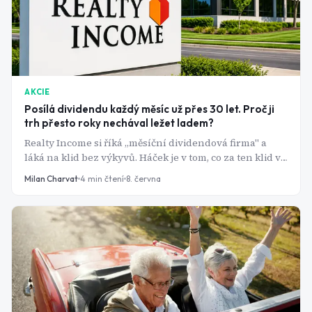
AKCIE
Posílá dividendu každý měsíc už přes 30 let. Proč ji
trh přesto roky nechával ležet ladem?
Realty Income si říká „měsíční dividendová firma" a
láká na klid bez výkyvů. Háček je v tom, co za ten klid v
posledních letech investoři zaplatili.
Milan Charvat
4
min čtení
8. června