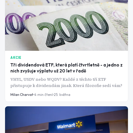
AKCIE
Tři dividendová ETF, která platí čtvrtletně - a jedno z
nich zvyšuje výplatu už 20 let v řadě
VHYL, USDV nebo WQDV? Každé z těchto tří ETF
přistupuje k dividendám jinak. Která filozofie sedí vám?
Milan Charvat
4
min čtení
25. května