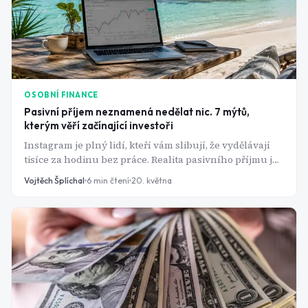
OSOBNÍ FINANCE
Pasivní příjem neznamená nedělat nic. 7 mýtů,
kterým věří začínající investoři
Instagram je plný lidí, kteří vám slibují, že vydělávají
tisíce za hodinu bez práce. Realita pasivního příjmu je
ale jiná. A pokud ji nepochopíte správně, přijdete buď o
Vojtěch Šplíchal
6
min čtení
20. května
peníze, nebo o čas. Tady jsou největší mýty, které o
pasivním příjmu kolují, a co za nimi skutečně stojí.