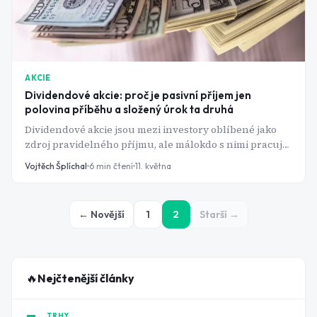
AKCIE
Dividendové akcie: proč je pasivní příjem jen
polovina příběhu a složený úrok ta druhá
Dividendové akcie jsou mezi investory oblíbené jako
zdroj pravidelného příjmu, ale málokdo s nimi pracuje
tak, aby z nich vytěžil maximum. Nestačí vybrat akcii s
Vojtěch Šplíchal
6
min čtení
11. května
vysokým výnosem a čekat. Tady je, co za tím skutečně
stojí, a na co se soustředit dřív, než kliknete na koupit.
← Novější
1
2
Starší →
🔥
Nejčtenější články
TRHY