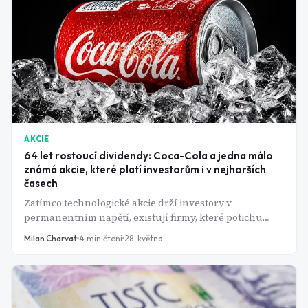
tom, jak k prvnímu kapitálu přistoupíte - "dát to do ETF"
je sice správná odpověď, ale zdaleka ne kompletní.
AKCIE
64 let rostoucí dividendy: Coca-Cola a jedna málo
známá akcie, které platí investorům i v nejhorších
časech
Zatímco technologické akcie drží investory v
permanentním napětí, existují firmy, které potichu
zvyšují výplaty rok co rok - bez ohledu na recese,
Milan Charvat
4
min čtení
28. května
pandemie či obchodní války.