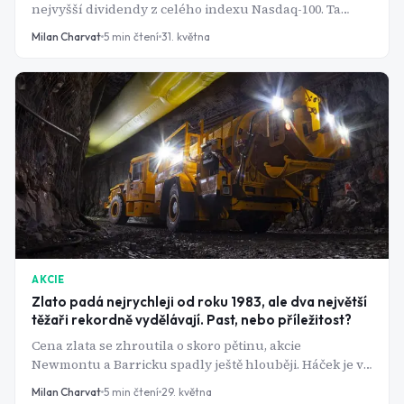
nejvyšší dividendy z celého indexu Nasdaq-100. Ta
štědrost má však jeden společný jmenovatel - všechny
Milan Charvat
5
min čtení
31. května
tři akcie pořádně spadly.
AKCIE
Zlato padá nejrychleji od roku 1983, ale dva největší
těžaři rekordně vydělávají. Past, nebo příležitost?
Cena zlata se zhroutila o skoro pětinu, akcie
Newmontu a Barricku spadly ještě hlouběji. Háček je v
tom, že obě firmy zrovna zveřejnily nejlepší čísla za
Milan Charvat
5
min čtení
29. května
poslední roky. Co s tím?