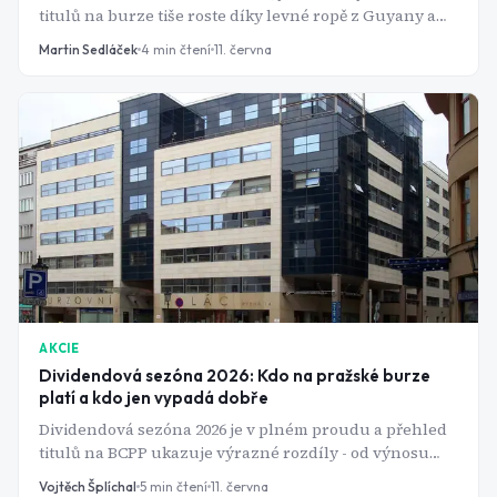
titulů na burze tiše roste díky levné ropě z Guyany a
Texasu. A Wall Street zvedá cílové ceny jednu za
Martin Sedláček
4
min čtení
11. června
druhou.
AKCIE
Dividendová sezóna 2026: Kdo na pražské burze
platí a kdo jen vypadá dobře
Dividendová sezóna 2026 je v plném proudu a přehled
titulů na BCPP ukazuje výrazné rozdíly - od výnosu
přes 8 % až po pouhých 0,6 %. Tady jsou čísla, která
Vojtěch Šplíchal
5
min čtení
11. června