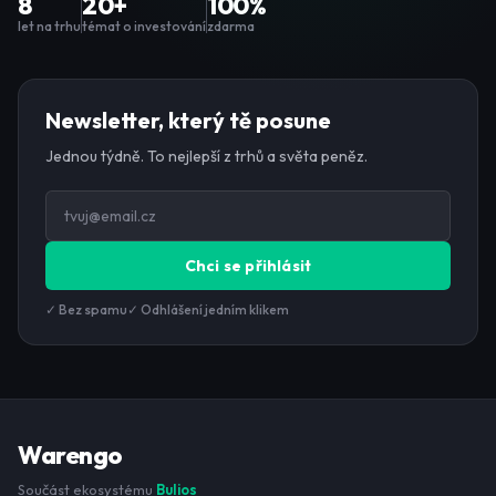
8
20+
100%
let na trhu
témat o investování
zdarma
Newsletter, který tě posune
Jednou týdně. To nejlepší z trhů a světa peněz.
Chci se přihlásit
✓ Bez spamu
✓ Odhlášení jedním klikem
Warengo
Součást ekosystému
Bulios