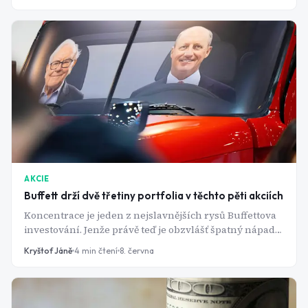
rozhodují.
AKCIE
Buffett drží dvě třetiny portfolia v těchto pěti akciích
Koncentrace je jeden z nejslavnějších rysů Buffettova
investování. Jenže právě teď je obzvlášť špatný nápad
ho napodobovat. Portfolio se totiž investorům, po
Kryštof Jáně
4
min čtení
8. června
příchodu nového CEO, doslova mění před očima.