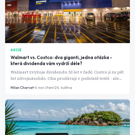
AKCIE
Walmart vs. Costco: dva giganti, jedna otázka -
která dividenda vám vydrží déle?
Walmart zvyšuje dividendu 53 let v řadě. Costco ji za pět
let zdvojnásobilo. Oba prodávají v podstatě totéž - ale
úplně jinak.
Milan Charvat
4
min čtení
24. května