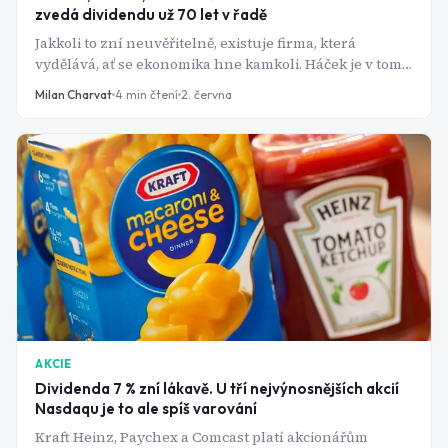
zvedá dividendu už 70 let v řadě
Jakkoli to zní neuvěřitelně, existuje firma, která
vydělává, ať se ekonomika hne kamkoli. Háček je v tom,
že za tohle bezpečí se platí - a posledních deset let to
Milan Charvat
4
min čtení
2. června
byla dost vysoká cena.
AKCIE
Dividenda 7 % zní lákavě. U tří nejvýnosnějších akcií
Nasdaqu je to ale spíš varování
Kraft Heinz, Paychex a Comcast platí akcionářům