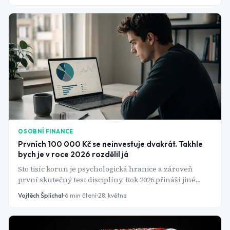
OSOBNÍ FINANCE
Prvních 100 000 Kč se neinvestuje dvakrát. Takhle
bych je v roce 2026 rozdělil já
Sto tisíc korun je psychologická hranice a zároveň
první skutečný test disciplíny. Rok 2026 přináší jiné
podmínky než euforický bull market z let 2020–2021:
Vojtěch Šplíchal
6
min čtení
28. května
sazby centrálních bank sice klesají, trhy jsou ale
volatilní a ocenění části technologického sektoru se
pohybuje na hranici přijatelného. Právě proto záleží na