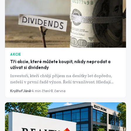
AKCIE
Tři akcie, které můžete koupit, nikdy neprodat a
užívat si dividendy
Investoři, kteří chtějí příjem na desítky let dopředu,
neřeší v první řadě výnos. Řeší trvanlivost. Hledají
podniky, jejichž byznys přežije recese, inflační vlny i
Kryštof Jáně
4
min čtení
8. června
geopolitické otřesy a které mají, v nejlepším případě,
vypěstovaný zvyk dividendu každý rok zvyšovat. Tři
firmy z amerického trhu tenhle test plní možná lépe
než kdokoli jiný.