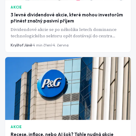
AKCIE
3 levné dividendové akcie, které mohou investorům
přinést značný pasivní příjem
Dividendové akcie se po několika letech dominance
technologického sektoru opět dostávají do centra
pozornosti investorů. Zatímco ocenění mnoha
Kryštof Jáně
4
min čtení
4. června
růstových společností se pohybuje na historicky
vysokých úrovních, některé zavedené firmy s dlouhou
historií výplat dividend se obchodují za násobky zisků,
které byly ještě před několika lety považovány za
výjimečné příležitosti.
AKCIE
Recese, inflace, nebo AI šok? Tahle nudná akcie