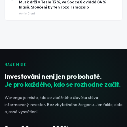
Musk drží v Tesle 13 %, ve SpaceX ovládá 84 %
hlasů. Sloučení by ten rozdíl smazalo
6
min čtení
NAŠE MISE
Investování není jen pro bohaté.
Je pro každého, kdo se rozhodne začít.
Warengo je místo, kde se z běžného člověka stává
informovaný investor. Bez zbytečného žargonu. Jen fakta, data
a jasné vysvětlení.