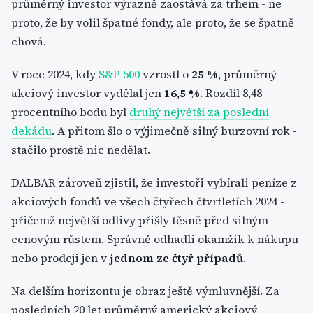
průměrný investor výrazně zaostává za trhem - ne
proto, že by volil špatné fondy, ale proto, že se špatně
chová.
V roce 2024, kdy
S&P 500
vzrostl o
25 %
, průměrný
akciový investor vydělal jen
16,5 %
. Rozdíl 8,48
procentního bodu byl
druhý největší za poslední
dekádu
. A přitom šlo o výjimečně silný burzovní rok -
stačilo prostě nic nedělat.
DALBAR zároveň zjistil, že investoři vybírali peníze z
akciových fondů ve všech čtyřech čtvrtletích 2024 -
přičemž největší odlivy přišly těsně před silným
cenovým růstem. Správně odhadli okamžik k nákupu
nebo prodeji jen v
jednom ze čtyř případů
.
Na delším horizontu je obraz ještě výmluvnější. Za
posledních 20 let průměrný americký akciový