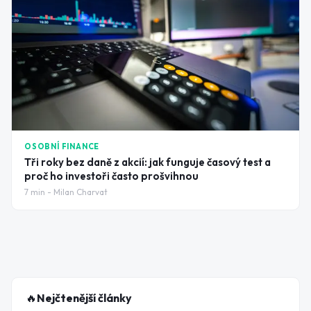
OSOBNÍ FINANCE
Tři roky bez daně z akcií: jak funguje časový test a
proč ho investoři často prošvihnou
7
min -
Milan Charvat
🔥
Nejčtenější články