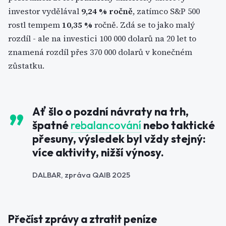
investor vydělával
9,24 % ročně
, zatímco S&P 500
rostl tempem
10,35 %
ročně. Zdá se to jako malý
rozdíl - ale na investici 100 000 dolarů na 20 let to
znamená rozdíl přes 370 000 dolarů v konečném
zůstatku.
Ať šlo o pozdní návraty na trh,
špatné
rebalancování
nebo taktické
přesuny, výsledek byl vždy stejný:
více aktivity, nižší výnosy.
DALBAR, zpráva QAIB 2025
Přečíst zprávy a ztratit peníze