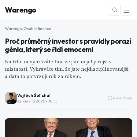
Warengo
Warengo
/
Osobní finance
Proč průměrný investor s pravidly porazí
génia, který se řídí emocemi
Na trhu nevyhráváte tím, že jste nejchytřejší v
místnosti. Vyhráváte tím, že jste nejdisciplinovanější
a data to potvrzují rok za rokem.
NOVÉ
Vojtěch Šplíchal
4
min čtení
22. června 2026 - 10:55