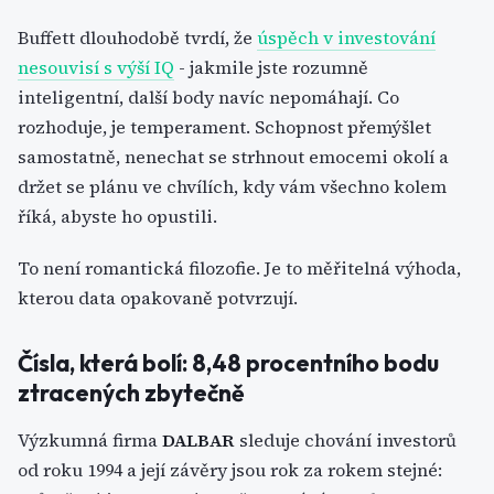
Buffett dlouhodobě tvrdí, že
úspěch v investování
nesouvisí s výší IQ
- jakmile jste rozumně
inteligentní, další body navíc nepomáhají. Co
rozhoduje, je temperament. Schopnost přemýšlet
samostatně, nenechat se strhnout emocemi okolí a
držet se plánu ve chvílích, kdy vám všechno kolem
říká, abyste ho opustili.
To není romantická filozofie. Je to měřitelná výhoda,
kterou data opakovaně potvrzují.
Čísla, která bolí: 8,48 procentního bodu
ztracených zbytečně
Výzkumná firma
DALBAR
sleduje chování investorů
od roku 1994 a její závěry jsou rok za rokem stejné: