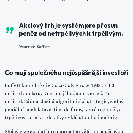
Akciový trh je systém pro přesun
peněz od netrpělivých k trpělivým.
Warren Buffett
Co mají společného nejúspěšnější investoři
Buffett koupil akcie Coca-Coly v roce 1988 za 1,3
miliardy dolarů. Dnes mají hodnotu víc než 25
miliard. Žádná složitá algoritmická strategie, žádný
geniální model. Investice do firmy, které rozuměl, a
trpělivost přečkat desítky cyklů strachu i euforie.
Stejný vzorec platí pro naprostou většinu úspěšných