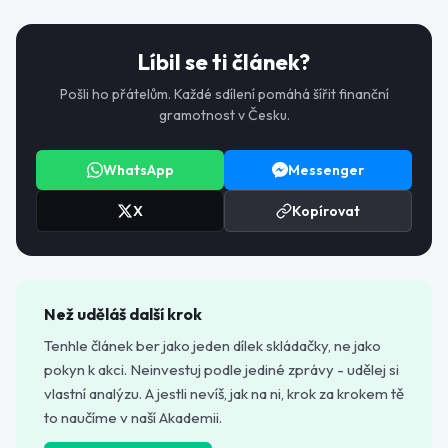
Líbil se ti článek?
Pošli ho přátelům. Každé sdílení pomáhá šířit finanční
gramotnost v Česku.
WhatsApp
Messenger
X
Kopírovat
Než uděláš další krok
Tenhle článek ber jako jeden dílek skládačky, ne jako
pokyn k akci. Neinvestuj podle jediné zprávy - udělej si
vlastní analýzu. A jestli nevíš, jak na ni, krok za krokem tě
to naučíme v naší Akademii.