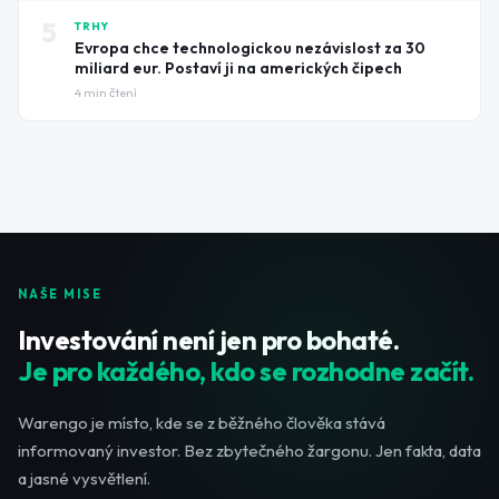
5
TRHY
Evropa chce technologickou nezávislost za 30
miliard eur. Postaví ji na amerických čipech
4
min čtení
NAŠE MISE
Investování není jen pro bohaté.
Je pro každého, kdo se rozhodne začít.
Warengo je místo, kde se z běžného člověka stává
informovaný investor. Bez zbytečného žargonu. Jen fakta, data
a jasné vysvětlení.