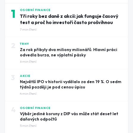
1
OSOBNÍ FINANCE
Tři roky bez daně z akcií: jak funguje časový
test a proč ho investoři často prošvihnou
7
min čtení
2
TRHY
Za rok přibyly dva miliony milionářů. Hlavní práci
odvedla burza, ne výplatní pásky
6
min čtení
3
AKCIE
Největší IPO v historii vydělalo za den 19 %. O sedm
týdnů později je pod cenou úpisu
4
min čtení
4
OSOBNÍ FINANCE
Výběr jediné koruny z DIP vás může stát deset let
daňových odpočtů
5
min čtení