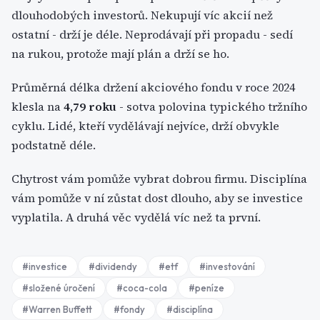
dlouhodobých investorů. Nekupují víc akcií než
ostatní - drží je déle. Neprodávají při propadu - sedí
na rukou, protože mají plán a drží se ho.
Průměrná délka držení akciového fondu v roce 2024
klesla na
4,79 roku
- sotva polovina typického tržního
cyklu. Lidé, kteří vydělávají nejvíce, drží obvykle
podstatně déle.
Chytrost vám pomůže vybrat dobrou firmu. Disciplína
vám pomůže v ní zůstat dost dlouho, aby se investice
vyplatila. A druhá věc vydělá víc než ta první.
#
investice
#
dividendy
#
etf
#
investování
#
složené úročení
#
coca-cola
#
peníze
#
Warren Buffett
#
fondy
#
disciplína