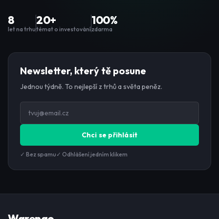
8
20+
100%
let na trhu
témat o investování
zdarma
Newsletter, který tě posune
Jednou týdně. To nejlepší z trhů a světa peněz.
Chci se přihlásit
✓ Bez spamu
✓ Odhlášení jedním klikem
Warengo