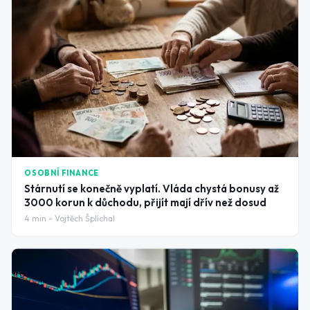
OSOBNÍ FINANCE
Stárnutí se konečně vyplatí. Vláda chystá bonusy až
3000 korun k důchodu, přijít mají dřív než dosud
4
min -
Vojtěch Šplíchal