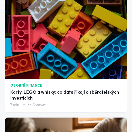
OSOBNÍ FINANCE
Karty, LEGO a whisky: co data říkají o sběratelských
investicích
7
min -
Milan Charvat