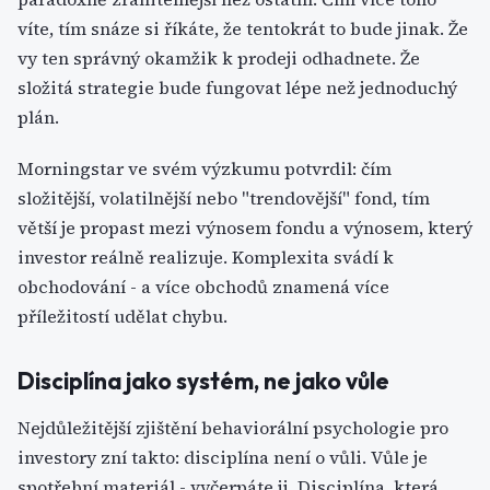
víte, tím snáze si říkáte, že tentokrát to bude jinak. Že
vy ten správný okamžik k prodeji odhadnete. Že
složitá strategie bude fungovat lépe než jednoduchý
plán.
Morningstar ve svém výzkumu potvrdil: čím
složitější, volatilnější nebo "trendovější" fond, tím
větší je propast mezi výnosem fondu a výnosem, který
investor reálně realizuje. Komplexita svádí k
obchodování - a více obchodů znamená více
příležitostí udělat chybu.
Disciplína jako systém, ne jako vůle
Nejdůležitější zjištění behaviorální psychologie pro
investory zní takto: disciplína není o vůli. Vůle je
spotřební materiál - vyčerpáte ji. Disciplína, která