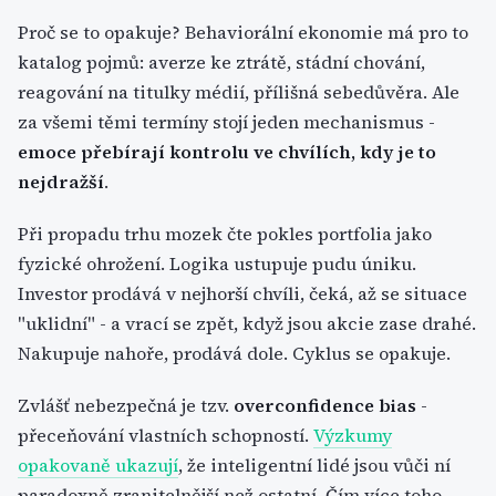
Proč se to opakuje? Behaviorální ekonomie má pro to
katalog pojmů: averze ke ztrátě, stádní chování,
reagování na titulky médií, přílišná sebedůvěra. Ale
za všemi těmi termíny stojí jeden mechanismus -
emoce přebírají kontrolu ve chvílích, kdy je to
nejdražší
.
Při propadu trhu mozek čte pokles portfolia jako
fyzické ohrožení. Logika ustupuje pudu úniku.
Investor prodává v nejhorší chvíli, čeká, až se situace
"uklidní" - a vrací se zpět, když jsou akcie zase drahé.
Nakupuje nahoře, prodává dole. Cyklus se opakuje.
Zvlášť nebezpečná je tzv.
overconfidence bias
-
přeceňování vlastních schopností.
Výzkumy
opakovaně ukazují
, že inteligentní lidé jsou vůči ní
paradoxně zranitelnější než ostatní. Čím více toho