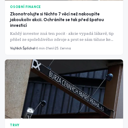
OSOBNÍ FINANCE
Zkonotrolujte si těchto 7 věcí než nakoupíte
jakoukoliv akcii. Ochráníte se tak před špatou
investicí
Každý investor zná ten pocit - akcie vypadá lákavě, tip
přišel ze spolehlivého zdroje a prst se sám táhne ke
tlačítku. Právě tehdy je čas zpomalit a projít checklist.
Vojtěch Šplíchal
6
min čtení
25. června
TRHY