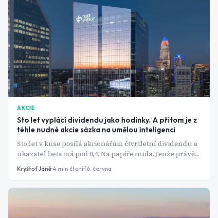
AKCIE
Sto let vyplácí dividendu jako hodinky. A přitom je z
téhle nudné akcie sázka na umělou inteligenci
Sto let v kuse posílá akcionářům čtvrtletní dividendu a
ukazatel beta má pod 0,4. Na papíře nuda. Jenže právě
tahle regulovaná utilita se mezitím proměnila v jednu
Kryštof Jáně
4
min čtení
16. června
z nejpřímějších sázek na boom kolem AI. Jak to jde
dohromady?