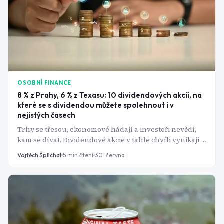
OSOBNÍ FINANCE
8 % z Prahy, 6 % z Texasu: 10 dividendových akcií, na
které se s dividendou můžete spolehnout i v
nejistých časech
Trhy se třesou, ekonomové hádají a investoři nevědí,
kam se dívat. Dividendové akcie v tahle chvíli vynikají -
firma vám prostě pošle peníze, bez ohledu na to, co
Vojtěch Šplíchal
5
min čtení
30. června
dělá kurz. Tady je deset, které to v roce 2026 dělají
nejlépe.