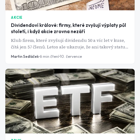
AKCIE
Dividendoví králové: firmy, které zvyšují výplaty půl
století, i když akcie zrovna nezáří
Klub firem, které zvyšují dividendu 50 a víc let v kuse,
čítá jen 57 členů. Letos ale ukazuje, že ani takový status
akcie před propadem neochrání.
Martin Sedláček
6
min čtení
10. července