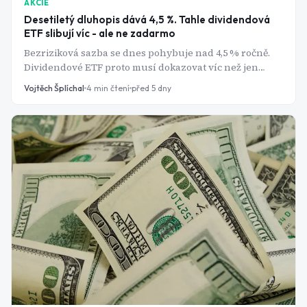
AKCIE
Desetiletý dluhopis dává 4,5 %. Tahle dividendová
ETF slibují víc - ale ne zadarmo
Bezriziková sazba se dnes pohybuje nad 4,5 % ročně.
Dividendové ETF proto musí dokazovat víc než jen
vyplácet - a rozdíly mezi nejznámějšími fondy jsou
Vojtěch Šplíchal
4
min čtení
před 5 dny
letos hlubší, než se na první pohled zdá.