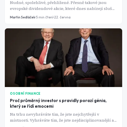
Nudné, spolehlivé, přehlížené. Přesně takové jsou
evropské dividendové akcie, které dnes nabízejí slušný
výnos a navrch výraznou slevu oproti své odhadované
Martin Sedláček
5
min čtení
22. června
hodnotě.
OSOBNÍ FINANCE
Proč průměrný investor s pravidly porazí génia,
který se řídí emocemi
Na trhu nevyhráváte tím, že jste nejchytřejší v
místnosti. Vyhráváte tím, že jste nejdisciplinovanější a
data to potvrzují rok za rokem.