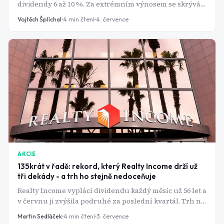
dividendy 6 až 10 %. Za extrémním výnosem se skrývá
stejný příběh - padající akcie, ne štědřejší firma.
Vojtěch Šplíchal
4
min čtení
4. července
AKCIE
135krát v řadě: rekord, který Realty Income drží už
tři dekády - a trh ho stejně nedoceňuje
Realty Income vyplácí dividendu každý měsíc už 56 let a
v červnu ji zvýšila podruhé za poslední kvartál. Trh na
to i tak reaguje smíšeně.
Martin Sedláček
4
min čtení
3. července