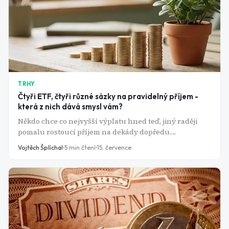
TRHY
Čtyři ETF, čtyři různé sázky na pravidelný příjem -
která z nich dává smysl vám?
Někdo chce co nejvyšší výplatu hned teď, jiný raději
pomalu rostoucí příjem na dekády dopředu.
Dividendové ETF nabízejí obojí, ale zřídka obojí
Vojtěch Šplíchal
5
min čtení
15. července
najednou.