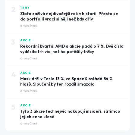
2
TRHY
Zlato zažívá nejdivočejší rok v historii. Přesto se
do portfolií vrací silněji než kdy dřív
5
min čtení
3
AKCIE
Rekordní kvartál AMD a akcie padá o 7 %. Dvě čísla
vyděsila trh víc, než ho potěšily tržby
6
min čtení
4
AKCIE
Musk drží v Tesle 13 %, ve SpaceX ovládá 84 %
hlasů. Sloučení by ten rozdíl smazalo
6
min čtení
5
AKCIE
Tyto 3 akcie teď nejvíc nakupují insideři, zatímco
jejich cena klesá
6
min čtení