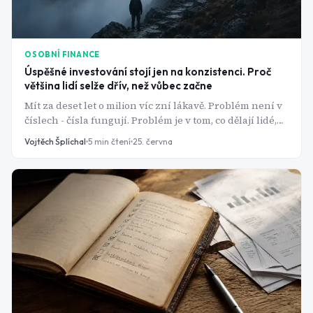
OSOBNÍ FINANCE
Úspěšné investování stojí jen na konzistenci. Proč
většina lidí selže dřív, než vůbec začne
Mít za deset let o milion víc zní lákavě. Problém není v
číslech - čísla fungují. Problém je v tom, co dělají lidé,
když trhy nerostou podle plánu.
Vojtěch Šplíchal
5
min čtení
25. června