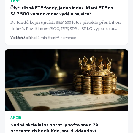
TRHY
Čtyři různé ETF fondy, jeden index. Které ETF na
S&P 500 vám nakonec vydělá nejvíce?
Do fondů kopírujících S&P 500 letos přiteklo přes bilion
dolarů. Rozdíl mezi VOO, IVV, SPY a SPLG vypadá na
první pohled kosmeticky - v praxi jde o statisíce korun.
Vojtěch Šplíchal
4
min čtení
9. července
AKCIE
Nudné akcie letos porazily software o 24
procentních bodů. Kdo jsou dividendoví