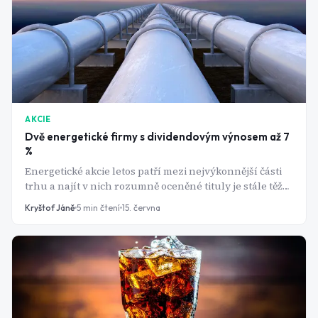
AKCIE
Dvě energetické firmy s dividendovým výnosem až 7
%
Energetické akcie letos patří mezi nejvýkonnější části
trhu a najít v nich rozumně oceněné tituly je stále těžší.
Přesto se dvě americké firmy z tohoto segmentu trhu
Kryštof Jáně
5
min čtení
15. června
obchodují za nižší násobky zisku než většina
konkurence a zároveň vyplácejí dividendy blížící se 6
až 7 %. Jde o skutečnou příležitost, nebo jen o relativně
levné akcie v sektoru, který se stal příliš drahým.