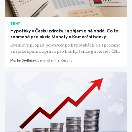
TRHY
Hypotéky v Česku zdražují a zájem o ně padá. Co to
znamená pro akcie Monety a Komerční banky
Květnový propad poptávky po hypotékách o 14 procent
zní jako špatná zpráva pro banky. Jenže guvernér ČNB
teď naznačil, že sazby možná ještě porostou - a pro
Martin Sedláček
5
min čtení
12. června
akcie Monety a Komerční banky to není tak zlá zpráva,
jak by se zdálo.