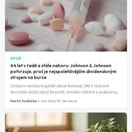
AKCIE
64 let v řadě a stále nahoru: Johnson & Johnson
potvrzuje, proč je nejspolehlivějším dividendovým
strojem na burze
Zatímco technologické akcie kolísají, J&J v tichosti
doručila další silný kvartál, zvedla výhled a pokračuje
v dividendové sérii, která začala ještě před letem na
Martin Sedláček
4
min čtení
16. července
Měsíc. Má ale ta jistota pořád smysl kupovat?