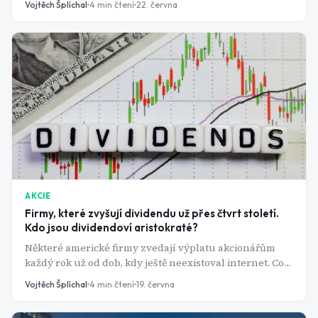
Vojtěch Šplíchal
4
min čtení
22. června
AKCIE
Firmy, které zvyšují dividendu už přes čtvrt století.
Kdo jsou dividendoví aristokraté?
Některé americké firmy zvedají výplatu akcionářům
každý rok už od dob, kdy ještě neexistoval internet. Co
tahle exkluzivní skupina nabízí a kde má slabiny?
Vojtěch Šplíchal
4
min čtení
19. června