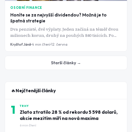
OSOBNÍ FINANCE
Honíte se za nejvyšší dividendou? Možná je to
špatná strategie
Dva penzisté, dvě výplaty. Jeden začíná na téměř dvou
milionech korun, druhý na pouhých 840 tisících. Po
dvaceti letech vydělává víc ten druhý a rozdíl není
Kryštof Jáně
4
min čtení
12. června
malý. O všem rozhoduje jediné číslo, na které se skoro
nikdo nedívá.
Starší články →
🔥
Nejčtenější články
1
TRHY
Zlato ztratilo 28 % od rekordu 5 598 dolarů,
akcie mezitím míří na nová maxima
6
min čtení