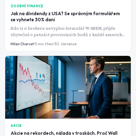
OSOBNÍ FINANCE
Jak na dividendy z USA? Se správným formulářem
se vyhnete 30% dani
Kdo si u brokera nevyplní formulář W-8BEN, přijde
zbytečně o patnáct procentních bodů z každé americké
dividendy - a v Česku si je zpětně nikdo nezapočte. Jak
Milan Charvat
5
min čtení
30. července
funguje srážková daň, kam patří dividendy v přiznání a
kde investoři nejčastěji tratí.
AKCIE
Akcie na rekordech, nálada v troskách. Proč Wall