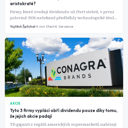
aristokraté?
Firmy, které zvedají dividendu už čtvrt století, v první
polovině 2026 nečekaně předběhly technologické tituly.
Co skrývá exkluzivní klub 69 dividendových
Vojtěch Šplíchal
4
min čtení
6. července
aristokratů?
AKCIE
Tyto 3 firmy vyplácí obří dividendu pouze díky tomu,
že jejich akcie padají
Tři giganti z regálů amerických supermarketů nabízejí