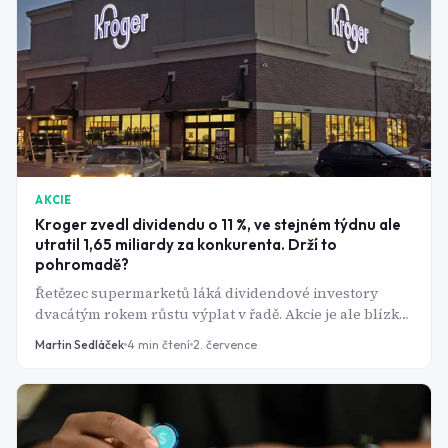
AKCIE
Kroger zvedl dividendu o 11 %, ve stejném týdnu ale
utratil 1,65 miliardy za konkurenta. Drží to
pohromadě?
Řetězec supermarketů láká dividendové investory
dvacátým rokem růstu výplat v řadě. Akcie je ale blízko
ročního minima a otazníků přibývá.
Martin Sedláček
4
min čtení
2. července