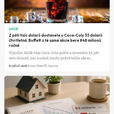
AKCIE
Z pěti tisíc dolarů dostanete u Coca-Coly 33 dolarů
čtvrtletně. Buffett z té samé akcie bere 848 milionů
ročně
Výpočet, kolik vám Coca-Cola pošle z investice za pět
tisíc dolarů, zní nudně. Jenže právě tahle akcie
ukazuje, co s penězi udělá šest desetiletí rostoucích
Kryštof Jáně
4
min čtení
15. června
dividend a proč ji Warren Buffett, přes třicet let,
neprodal.