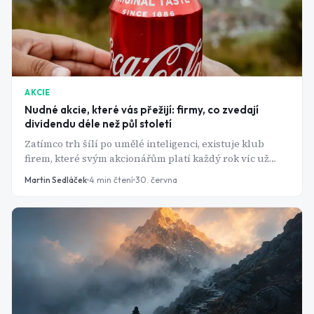
AKCIE
Nudné akcie, které vás přežijí: firmy, co zvedají
dividendu déle než půl století
Zatímco trh šílí po umělé inteligenci, existuje klub
firem, které svým akcionářům platí každý rok víc už
přes půl století. Říká se jim Dividend Kings - a jsou
Martin Sedláček
4
min čtení
30. června
nudné přesně tak, jak má spolehlivý příjem být.