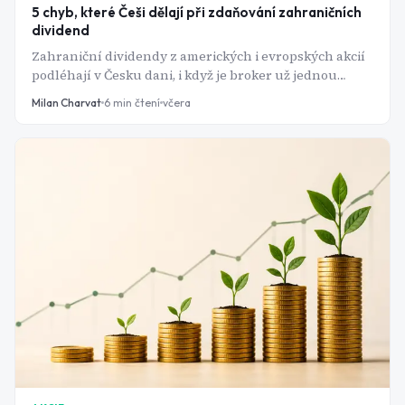
5 chyb, které Češi dělají při zdaňování zahraničních
dividend
Zahraniční dividendy z amerických i evropských akcií
podléhají v Česku dani, i když je broker už jednou
zdanil v zahraničí. Pět opakujících se pochybení
Milan Charvat
6
min čtení
včera
dokáže investora připravit o desítky procent výnosu
nebo přivést k doměření od finančního úřadu.