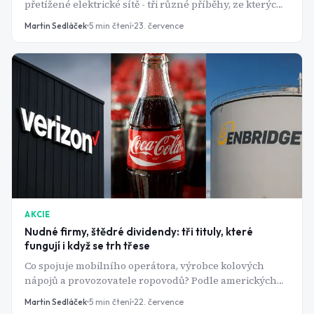
přetížené elektrické sítě - tři různé příběhy, ze kterých
těží jedna americká potrubní firma s dividendovým
Martin Sedláček
5
min čtení
23. července
výnosem přes 6 %.
AKCIE
Nudné firmy, štědré dividendy: tři tituly, které
fungují i když se trh třese
Co spojuje mobilního operátora, výrobce kolových
nápojů a provozovatele ropovodů? Podle amerických
analytiků jde o tři z nejspolehlivějších dividendových
Martin Sedláček
5
min čtení
22. července
strojů na burze.