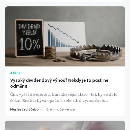
AKCIE
Vysoký dividendový výnos? Někdy je to past, ne
odměna
Čím vyšší dividenda, tím lákavější akcie - tak by se dalo
čekat. Realita bývá opačná: rekordní výnos často
znamená, že cena akcie se zhroutila a dividenda je na
Martin Sedláček
5
min čtení
17. července
odpis.