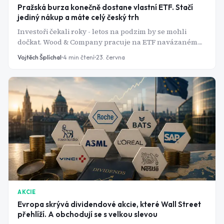
Pražská burza konečně dostane vlastní ETF. Stačí
jediný nákup a máte celý český trh
Investoři čekali roky - letos na podzim by se mohli
dočkat. Wood & Company pracuje na ETF navázaném
na index PX, které umožní koupit celý koš pražských
Vojtěch Šplíchal
4
min čtení
23. června
blue chips jedním obchodem.
AKCIE
Evropa skrývá dividendové akcie, které Wall Street
přehlíží. A obchodují se s velkou slevou