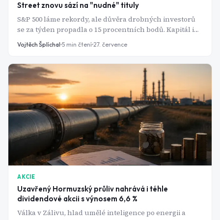
Street znovu sází na "nudné" tituly
S&P 500 láme rekordy, ale důvěra drobných investorů
se za týden propadla o 15 procentních bodů. Kapitál i
pozornost analytiků se stáčí k utilitám, zdravotnictví a
Vojtěch Šplíchal
5
min čtení
27. července
spotřebnímu zboží.
AKCIE
Uzavřený Hormuzský průliv nahrává i téhle
dividendové akcii s výnosem 6,6 %
Válka v Zálivu, hlad umělé inteligence po energii a