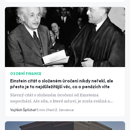
OSOBNÍ FINANCE
Einstein citát o složeném úročení nikdy neřekl, ale
přesto je to nejdůležitější věc, co o penězích víte
Slavný citát o složeném úročení od Einsteina
nepochází. Ale síla, o které mluví, je zcela reálná a
rozhoduje o tom, jestli budete mít na důchod dost, nebo
Vojtěch Šplíchal
5
min čtení
2. července
ne.