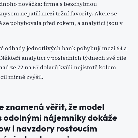
jednoho nováčka: firma s bezchybnou
nysem nepatří mezi tržní favority. Akcie se
 se pohybovala před rokem, a analytici jsou v
é odhady jednotlivých bank pohybují mezi 64 a
Někteří analytici v posledních týdnech své cíle
had ze 72 na 67 dolarů kvůli nejistotě kolem
cíl mírně zvýšil.
e znamená věřit, že model
s odolnými nájemníky dokáže
flow i navzdory rostoucím