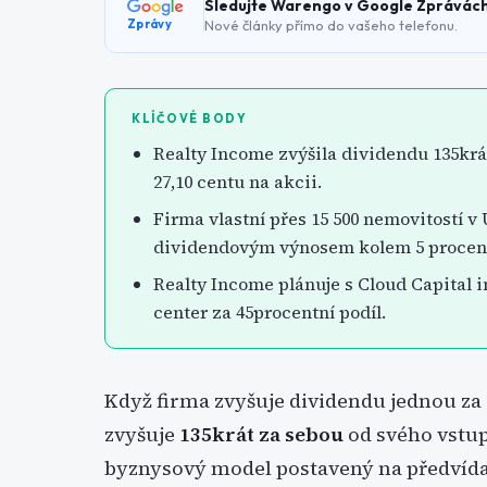
Sledujte Warengo v Google Zprávác
Nové články přímo do vašeho telefonu.
Zprávy
KLÍČOVÉ BODY
Realty Income zvýšila dividendu 135krát
27,10 centu na akcii.
Firma vlastní přes 15 500 nemovitostí v
dividendovým výnosem kolem 5 procen
Realty Income plánuje s Cloud Capital i
center za 45procentní podíl.
Když firma zvyšuje dividendu jednou za r
zvyšuje
135krát za sebou
od svého vstu
byznysový model postavený na předvída