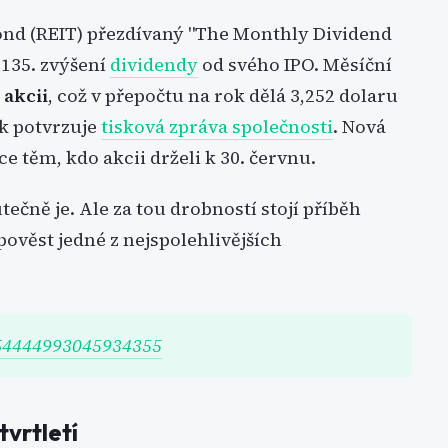
 fond (REIT) přezdívaný "The Monthly Dividend
 135. zvýšení
dividendy
od svého IPO. Měsíční
 akcii
, což v přepočtu na rok dělá 3,252 dolaru
ak potvrzuje
tisková zpráva společnosti
. Nová
 těm, kdo akcii drželi k 30. červnu.
utečně je. Ale za tou drobností stojí příběh
pověst jedné z nejspolehlivějších
2064444993045934355
tvrtletí