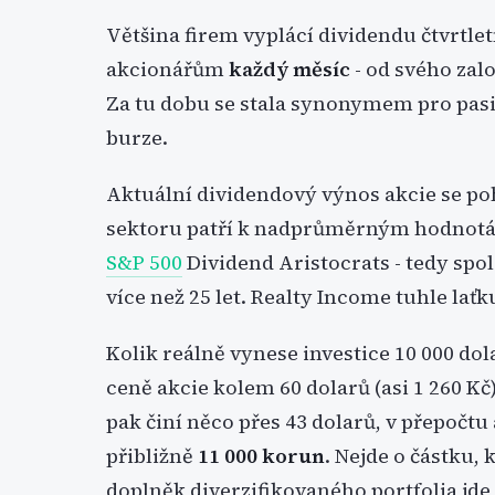
Většina firem vyplácí dividendu čtvrtle
akcionářům
každý měsíc
- od svého zalo
Za tu dobu se stala synonymem pro pasiv
burze.
Aktuální dividendový výnos akcie se p
sektoru patří k nadprůměrným hodnotám
S&P 500
Dividend Aristocrats - tedy spol
více než 25 let. Realty Income tuhle laťk
Kolik reálně vynese investice 10 000 do
ceně akcie kolem 60 dolarů (asi 1 260 K
pak činí něco přes 43 dolarů, v přepočtu
přibližně
11 000 korun
. Nejde o částku,
doplněk diverzifikovaného portfolia jde 