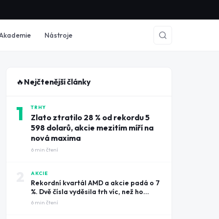
Akademie
Nástroje
🔥
Nejčtenější články
1
TRHY
Zlato ztratilo 28 % od rekordu 5
598 dolarů, akcie mezitím míří na
nová maxima
6
min čtení
2
AKCIE
Rekordní kvartál AMD a akcie padá o 7
%. Dvě čísla vyděsila trh víc, než ho
potěšily tržby
6
min čtení