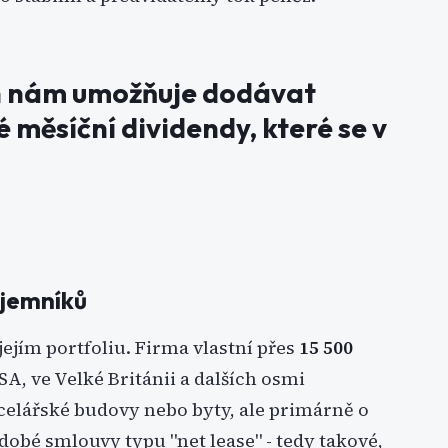
n nám umožňuje dodávat
 měsíční dividendy, které se v
nájemníků
jejím portfoliu. Firma vlastní přes
15 500
A, ve Velké Británii a dalších osmi
elářské budovy nebo byty, ale primárně o
obé smlouvy typu "net lease" - tedy takové,