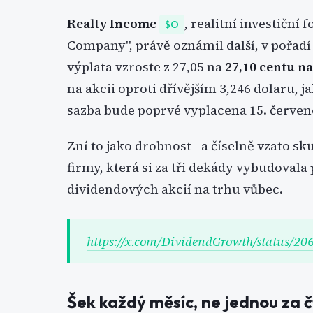
Realty Income
, realitní investiční
$O
Company", právě oznámil další, v pořadí
výplata vzroste z 27,05 na
27,10 centu na
na akcii oproti dřívějším 3,246 dolaru, j
sazba bude poprvé vyplacena 15. července
Zní to jako drobnost - a číselně vzato sk
firmy, která si za tři dekády vybudovala 
dividendových akcií na trhu vůbec.
https://x.com/DividendGrowth/status/
Šek každý měsíc, ne jednou za č