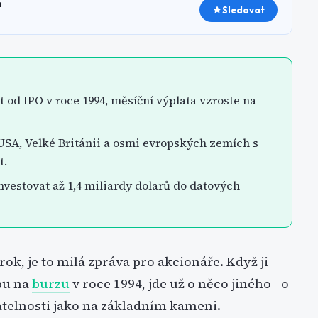
h
Sledovat
 od IPO v roce 1994, měsíční výplata vzroste na
 USA, Velké Británii a osmi evropských zemích s
t.
nvestovat až 1,4 miliardy dolarů do datových
ok, je to milá zpráva pro akcionáře. Když ji
pu na
burzu
v roce 1994, jde už o něco jiného - o
telnosti jako na základním kameni.