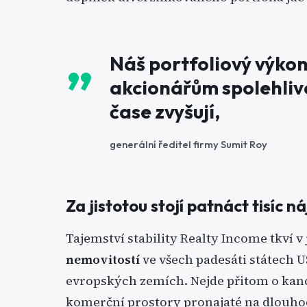
Náš portfoliový výko
akcionářům spolehlivé
čase zvyšují,
generální ředitel firmy Sumit Roy
Za jistotou stojí patnáct tisíc 
Tajemství stability Realty Income tkví v 
nemovitostí
ve všech padesáti státech US
evropských zemích. Nejde přitom o kanc
komerční prostory pronajaté na dlouhod