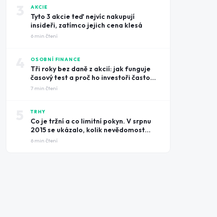
3
AKCIE
Tyto 3 akcie teď nejvíc nakupují
insideři, zatímco jejich cena klesá
6
min čtení
4
OSOBNÍ FINANCE
Tři roky bez daně z akcií: jak funguje
časový test a proč ho investoři často
prošvihnou
7
min čtení
5
TRHY
Co je tržní a co limitní pokyn. V srpnu
2015 se ukázalo, kolik nevědomost
může stát
6
min čtení