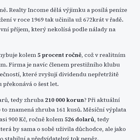
tně. Realty Income dělá výjimku a posílá peníze
žení v roce 1969 tak učinila už 672krát v řadě.
ní příjem, který nekolísá podle nálady na
ohybuje kolem
5 procent ročně
, což v realitním
. Firma je navíc členem prestižního klubu
ečností, které zvyšují dividendu nepřetržitě
u překonává o šest let.
larů, tedy zhruba
210 000 korun
? Při aktuální
č) to znamená zhruba 161 kusů. Měsíční výplata
 asi 900 Kč, ročně kolem
526 dolarů
, tedy
 která by sama o sobě uživila důchodce, ale jako
o stabilní a předvídatelný tok peněz.