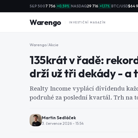
S&P 500
7 756
NASDAQ
29 716
BTC/USD
$64 
+0,59%
+1,17%
Warengo
INVESTIČNÍ MAGAZÍN
Warengo
/
Akcie
135krát v řadě: rekor
drží už tři dekády - a
Realty Income vyplácí dividendu každý
podruhé za poslední kvartál. Trh na to
Martin Sedláček
3. července 2026 - 15:54