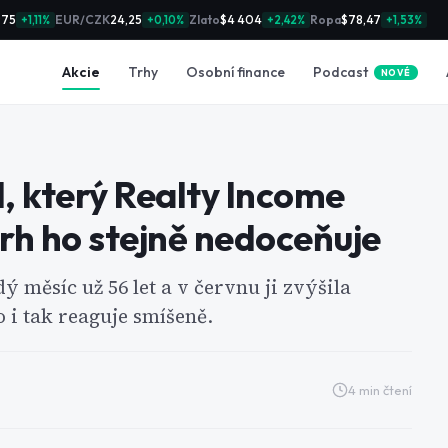
975
EUR/CZK
24,25
Zlato
$4 404
Ropa
$78,47
+1,11%
+0,10%
+2,42%
+1,53%
Podcast
Akcie
Trhy
Osobní finance
NOVÉ
d, který Realty Income
 trh ho stejně nedoceňuje
 měsíc už 56 let a v červnu ji zvýšila
 i tak reaguje smíšeně.
4
min čtení