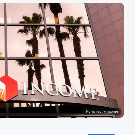
Foto:
realtyincome