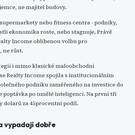
jemce, ne majitel budovy.
supermarkety nebo fitness centra - podniky,
jestli ekonomika roste, nebo stagnuje. Právě
Realty Income oblíbenou volbu pro
 ne růst.
ategii i mimo klasické maloobchodní
se Realty Income spojila s institucionálním
společného podniku zaměřeného na investice do
 poptávka po umělé inteligenci. Na první tři
y dolarů za 45procentní podíl.
la vypadají dobře