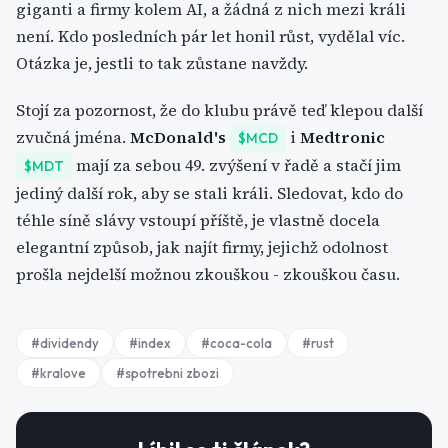
giganti a firmy kolem AI, a žádná z nich mezi králi
není. Kdo posledních pár let honil růst, vydělal víc.
Otázka je, jestli to tak zůstane navždy.
Stojí za pozornost, že do klubu právě teď klepou další
zvučná jména.
McDonald's
i
Medtronic
$MCD
mají za sebou 49. zvýšení v řadě a stačí jim
$MDT
jediný další rok, aby se stali králi. Sledovat, kdo do
téhle síně slávy vstoupí příště, je vlastně docela
elegantní způsob, jak najít firmy, jejichž odolnost
prošla nejdelší možnou zkouškou - zkouškou času.
#
dividendy
#
index
#
coca-cola
#
rust
#
kralove
#
spotrebni zbozi