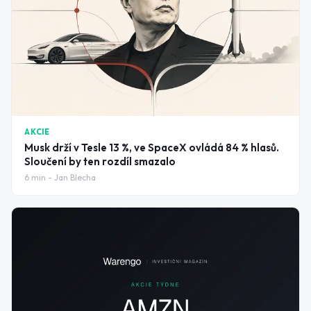
AKCIE
Musk drží v Tesle 13 %, ve SpaceX ovládá 84 % hlasů.
Sloučení by ten rozdíl smazalo
6
min -
Jan Blecha