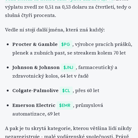
výplatu zvedl ze 0,51 na 0,53 dolaru za čtvrtletí, tedy o
slušná čtyři procenta.
Vedle ní stojí další jména, která zná každý:
Procter & Gamble
, výrobce pracích prášků,
$PG
plenek a zubních past, se streakem kolem 70 let
Johnson & Johnson
, farmaceutický a
$JNJ
zdravotnický kolos, 64 let v řadě
Colgate-Palmolive
, přes 60 let
$CL
Emerson Electric
, průmyslová
$EMR
automatizace, 69 let
A pak je tu skrytá kategorie, kterou většina lidí nikdy
nezaregistruje - malé vodárenské společnosti. Právě