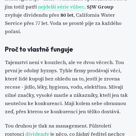
jim totiž patří
nejdelší série vůbec
.
SJW Group
zvyšuje dividendu přes
80 let
, California Water
Service přes 77 let. Voda se prostě pije za každého
počasí.
Proč to vlastně funguje
Tajemství není v kouzlech, ale ve dvou věcech. Tou
první je odolný byznys. Tyhle firmy prodávají věci,
které lidé kupují bez ohledu na to, jestli je zrovna
recese - jídlo, léky, hygienu, vodu, elektřinu. Mívají
silné značky, vysoké marže a zákazníky, kteří jen tak
neutečou ke konkurenci. Mají kolem sebe obrannou
zeď, přes kterou se konkurenci jen těžko dostává.
Tou druhou je tlak na management. Půlstoletí
rostoucí
dividendy
je něco, co žádný ředitel nechce