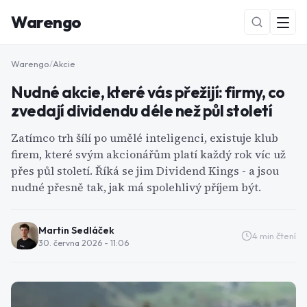
Warengo
Warengo
/
Akcie
Nudné akcie, které vás přežijí: firmy, co
zvedají dividendu déle než půl století
Zatímco trh šílí po umělé inteligenci, existuje klub
firem, které svým akcionářům platí každý rok víc už
přes půl století. Říká se jim Dividend Kings - a jsou
NOVÉ
nudné přesně tak, jak má spolehlivý příjem být.
Martin Sedláček
4
min čtení
30. června 2026 - 11:06