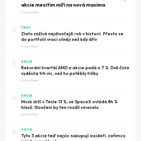
akcie mezitím míří na nová maxima
6
min čtení
2
TRHY
Zlato zažívá nejdivočejší rok v historii. Přesto se
do portfolií vrací silněji než kdy dřív
5
min čtení
3
AKCIE
Rekordní kvartál AMD a akcie padá o 7 %. Dvě čísla
vyděsila trh víc, než ho potěšily tržby
6
min čtení
4
AKCIE
Musk drží v Tesle 13 %, ve SpaceX ovládá 84 %
hlasů. Sloučení by ten rozdíl smazalo
6
min čtení
5
AKCIE
Tyto 3 akcie teď nejvíc nakupují insideři, zatímco