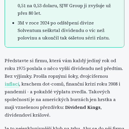
0,51 na 0,53 dolaru, SJW Group ji zvyšuje už
přes 80 let.
3M v roce 2024 po odštěpení divize
Solventum seškrtal dividendu o víc než
polovinu a ukončil tak 66letou sérii růstu.
Představte si firmu, která vám každý jediný rok od
roku 1975 poslala o něco vyšší dividendu než předtím.
Bez výjimky. Prošla ropnými šoky, dvojcifernou
inflací
, krachem dot-comů, finanční krizí roku 2008 i
pandemií - a pokaždé výplatu zvedla. Takových
společností je na amerických burzách jen hrstka a
mají vznešenou přezdívku:
Dividend Kings
,
dividendoví králové.
Je to nejexkluzivnější klub na trhu. Aby se do něj firma