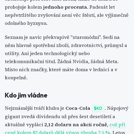
probojuje kolem
jednoho procenta
. Padesát let
nepřetržitého zvyšování není věc štěstí, ale výjimečně
odolného byznysu.
Seznam je navíc překvapivě "staromódní". Sedí na
něm hlavně spotřební zboží, zdravotnictví, průmysl a
utility. Ani jeden technologický nebo
telekomunikační titul. Žádná Nvidia, žádná Meta.
Místo nich značky, které máte doma v lednici a v
koupelně.
Kdo jim vládne
Nejznámější tváří klubu je
Coca-Cola
. Nápojový
$KO
gigant zvedá dividendu už přes šest desetiletí a
aktuálně vyplácí
2,12 dolaru na akcii ročně
,
což při
ceně kolem 82 dolarů dělá výnos zhruba 2,5 %
. Letos