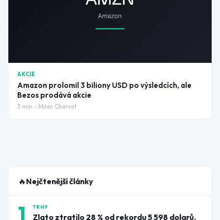
AKCIE
Amazon prolomil 3 biliony USD po výsledcích, ale
Bezos prodává akcie
3
min -
Milan Charvat
🔥
Nejčtenější články
1
TRHY
Zlato ztratilo 28 % od rekordu 5 598 dolarů,