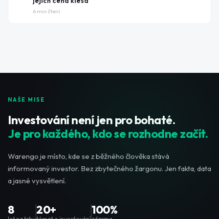
jejich cena klesá
6
min čtení
NAŠE MISE
Investování není jen pro bohaté.
Je pro každého, kdo se rozhodne začít.
Warengo je místo, kde se z běžného člověka stává
informovaný investor. Bez zbytečného žargonu. Jen fakta, data
a jasné vysvětlení.
8
20+
100%
let na trhu
témat o investování
zdarma