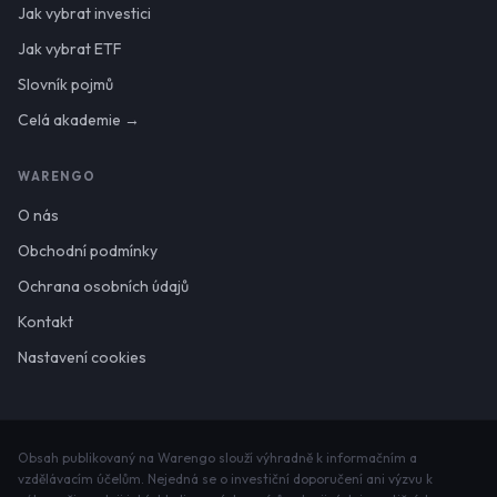
Jak vybrat investici
Jak vybrat ETF
Slovník pojmů
Celá akademie →
WARENGO
O nás
Obchodní podmínky
Ochrana osobních údajů
Kontakt
Nastavení cookies
Obsah publikovaný na Warengo slouží výhradně k informačním a
vzdělávacím účelům. Nejedná se o investiční doporučení ani výzvu k