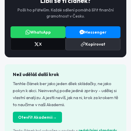
Líbil se ti článek?
Pošli ho přátelům. Každé sdílení pomáhá šířit finanční
gramotnost v Česku.
WhatsApp
Messenger
X
Kopírovat
Než uděláš další krok
Tenhle článek ber jako jeden dílek skládačky, ne jako
pokyn k akci. Neinvestuj podle jediné zprávy - udělej si
vlastní analýzu. A jestli nevíš, jak na ni, krok za krokem tě
to naučíme v naší Akademii.
Otevřít Akademii
→
Tento článek byl vytvořen v souladu s
redakčními standardy