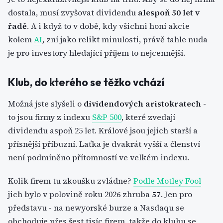
dostala, musí zvyšovat dividendu
alespoň 50 let v
řadě
. A i když to v době, kdy všichni honí akcie
kolem
AI
, zní jako relikt minulosti, právě tahle nuda
je pro investory hledající příjem to nejcennější.
Klub, do kterého se těžko vchází
Možná jste slyšeli o
dividendových aristokratech
-
to jsou firmy z indexu
S&P 500
, které zvedají
dividendu aspoň 25 let. Králové jsou jejich starší a
přísnější příbuzní. Laťka je dvakrát vyšší a členství
není podmíněno přítomností ve velkém indexu.
Kolik firem tu zkoušku zvládne?
Podle Motley Fool
jich bylo v polovině roku 2026 zhruba
57
. Jen pro
představu - na newyorské burze a Nasdaqu se
obchoduje přes šest tisíc firem, takže do klubu se