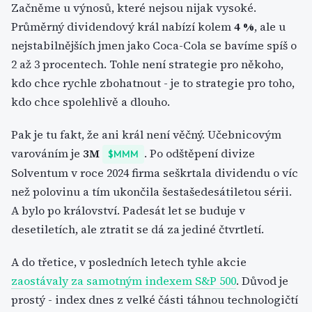
Začněme u výnosů, které nejsou nijak vysoké.
Průměrný dividendový král nabízí kolem
4 %
, ale u
nejstabilnějších jmen jako Coca-Cola se bavíme spíš o
2 až 3 procentech. Tohle není strategie pro někoho,
kdo chce rychle zbohatnout - je to strategie pro toho,
kdo chce spolehlivě a dlouho.
Pak je tu fakt, že ani král není věčný. Učebnicovým
varováním je
3M
. Po odštěpení divize
$MMM
Solventum v roce 2024 firma seškrtala dividendu o víc
než polovinu a tím ukončila šestašedesátiletou sérii.
A bylo po království. Padesát let se buduje v
desetiletích, ale ztratit se dá za jediné čtvrtletí.
A do třetice, v posledních letech tyhle akcie
zaostávaly za samotným indexem S&P 500
. Důvod je
prostý - index dnes z velké části táhnou technologičtí