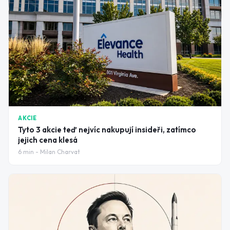
AKCIE
Tyto 3 akcie teď nejvíc nakupují insideři, zatímco
jejich cena klesá
6
min -
Milan Charvat