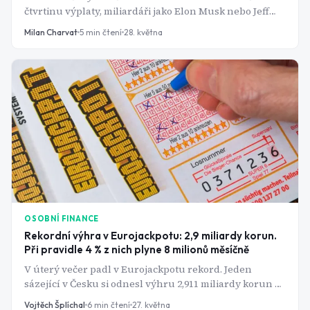
čtvrtinu výplaty, miliardáři jako Elon Musk nebo Jeff
Bezos platí daně v řádu jednotek procent. A vše je
Milan Charvat
5
min čtení
28. května
přitom naprosto legální.
OSOBNÍ FINANCE
Rekordní výhra v Eurojackpotu: 2,9 miliardy korun.
Při pravidle 4 % z nich plyne 8 milionů měsíčně
V úterý večer padl v Eurojackpotu rekord. Jeden
sázející v Česku si odnesl výhru 2,911 miliardy korun a
po zaplacení 15% srážkové daně mu zbyde přibližně
Vojtěch Šplíchal
6
min čtení
27. května