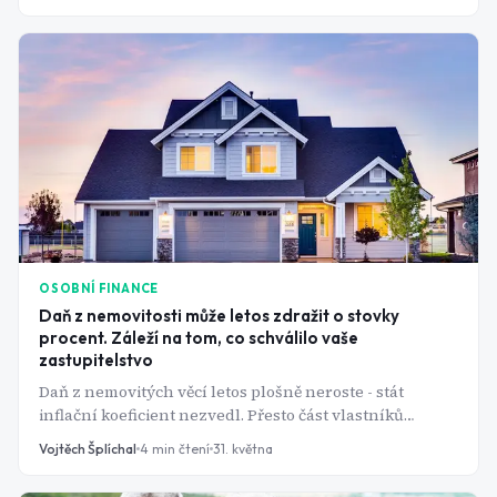
pohybuje kolem 3 %. ETF kopírující S&P 500 přitom
historicky vynáší přes 10 % ročně - bez nájemníků,
oprav a výpadků obsazenosti. Tak proč Češi stále sází
na cihly?
OSOBNÍ FINANCE
Daň z nemovitosti může letos zdražit o stovky
procent. Záleží na tom, co schválilo vaše
zastupitelstvo
Daň z nemovitých věcí letos plošně neroste - stát
inflační koeficient nezvedl. Přesto část vlastníků
zaplatí výrazně víc než loni, někteří i násobně. Důvod
Vojtěch Šplíchal
4
min čtení
31. května
není v zákoně, ale v obecní vyhlášce: místní koeficient,
který si každá obec nastavuje sama, se pohybuje od 0,5