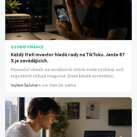
OSOBNÍ FINANCE
Každý třetí investor hledá rady na TikToku. Jenže 87
% je zavádějících.
Finanční obsah na sociálních sítích roste rychleji, než
regulátoři stíhají reagovat. Dnes hledá investiční
inspiraci na TikToku nebo Instagramu každý třetí
Vojtěch Šplíchal
4
min čtení
26. května
investor. Algoritmus odměňuje jednoduchost a
sebejistotu, ne přesnost. Výsledek: 27 % uživatelů
sociálních sítí přiznalo, že naletělo radě, která se
ukázala jako nepravdivá nebo zavádějící.