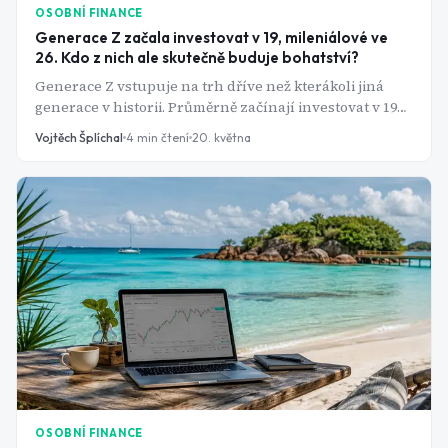
OSOBNÍ FINANCE
Generace Z začala investovat v 19, mileniálové ve
26. Kdo z nich ale skutečně buduje bohatství?
Generace Z vstupuje na trh dříve než kterákoli jiná
generace v historii. Průměrně začínají investovat v 19
letech - o sedm let dříve než mileniálové. Jenže rychlý
Vojtěch Šplíchal
4
min čtení
20. května
start ještě neznamená chytřejší přístup. Data ukazují,
že za nadšením se skrývají strukturální slabiny, které
celou generaci mohou připravit o výraznou část
výnosu.
OSOBNÍ FINANCE