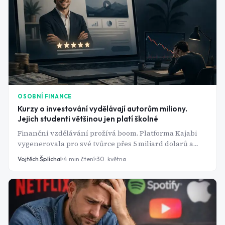
přehled, co funguje a proč záleží hlavně na tom, kdy
začnete.
OSOBNÍ FINANCE
Kurzy o investování vydělávají autorům miliony.
Jejich studenti většinou jen platí školné
Finanční vzdělávání prožívá boom. Platforma Kajabi
vygenerovala pro své tvůrce přes 5 miliard dolarů a
finance patří konzistentně mezi tři nejprodávanější
Vojtěch Šplíchal
4
min čtení
30. května
kategorie online obsahu. Jenže data o výsledcích
samotných studentů ukazují jiný obrázek - průměrný
retailový investor systematicky zaostává za trhem, a to i
v letech, kdy index roste přes 25 %.