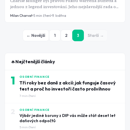
Charlie Munger byl pravou rukou Warrena Buffetta a
jednou z legend investování. Jeho nejslavnější rada o
budování bohatství zní brutálně jednoduše - a
Milan Charvat
5
min čtení
9. května
brutálně přesně.
← Novější
1
2
3
Starší →
🔥
Nejčtenější články
1
OSOBNÍ FINANCE
Tři roky bez daně z akcií: jak funguje časový
test a proč ho investoři často prošvihnou
7
min čtení
2
OSOBNÍ FINANCE
Výběr jediné koruny z DIP vás může stát deset let
daňových odpočtů
5
min čtení