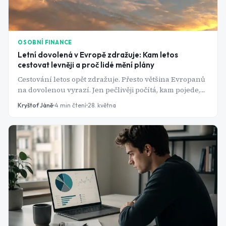
OSOBNÍ FINANCE
Letní dovolená v Evropě zdražuje: Kam letos
cestovat levněji a proč lidé mění plány
Cestování letos opět zdražuje. Přesto většina Evropanů
na dovolenou vyrazí. Jen pečlivěji počítá, kam pojede,
jakým způsobem a kolik za cestu utratí. Zatímco ceny
Kryštof Jáně
4
min čtení
28. května
letenek rostou, vlaky zůstávají relativně levné a stále
více lidí hledá levnější alternativy mimo tradiční
turistická centra.