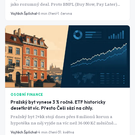
jako rozumný deal. Proto BNPL (Buy Now, Pay Later)
platformy za posledních pět let přerostly z doplňku e-
Vojtěch Šplíchal
6
min čtení
1. června
shopu na jednu z nejrychleji rostoucích kategorií
fintechu. Globální objem transakcí přes BNPL dosáhl v
roce 2025 přibližně 560 miliard dolarů, meziročně o 13,7
% více. Jenže za každou bezúročnou splátkou se
skrývá byznys model, který je sofistikovanější, než
vypadá na první pohled a pro českého investora i
spotřebitele stojí za pochopení.
OSOBNÍ FINANCE
Pražský byt vynese 3 % ročně. ETF historicky
desetkrát víc. Přesto Češi sází na cihly.
Pražský byt 2+kk stojí dnes přes 8 milionů korun a
hypotéka na něj vyjde na víc než 36 000 Kč měsíčně.
Jenže průměrný čistý výnos z pronájmu v Praze se
Vojtěch Šplíchal
4
min čtení
31. května