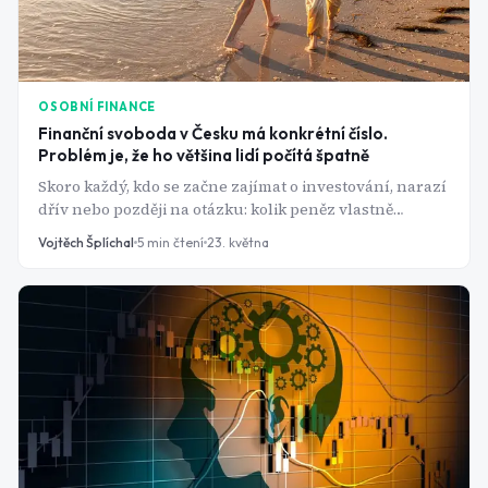
OSOBNÍ FINANCE
Finanční svoboda v Česku má konkrétní číslo.
Problém je, že ho většina lidí počítá špatně
Skoro každý, kdo se začne zajímat o investování, narazí
dřív nebo později na otázku: kolik peněz vlastně
potřebuji, abych nemusel pracovat? Na internetu
Vojtěch Šplíchal
5
min čtení
23. května
kolují čísla jako "10 milionů" nebo "25násobek výdajů".
Jenže správná odpověď záleží na třech věcech, které
většina lidí přehlíží: kolik utrácíš, kdy začínáš čerpat a
co se stane na trhu hned na začátku.