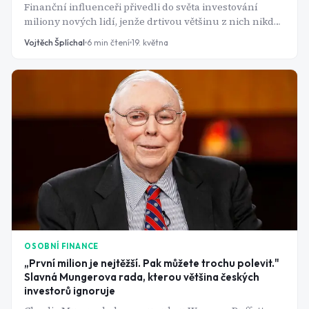
Finanční influenceři přivedli do světa investování
miliony nových lidí, jenže drtivou většinu z nich nikdo
nereguluje ani nekontroluje. A tam, kde jsou velké
Vojtěch Šplíchal
6
min čtení
19. května
peníze a malá regulace, dřív nebo později přijde
průšvih. A těch průšvihů v poslední době přibývá dost
na to, aby zpozorněla jak americká SEC, tak česká ČNB.
Otázkou není, jestli finfluencerům věřit. Otázkou je, jak
poznat, který z nich si vaši důvěru skutečně zaslouží.
OSOBNÍ FINANCE
„První milion je nejtěžší. Pak můžete trochu polevit."
Slavná Mungerova rada, kterou většina českých
investorů ignoruje