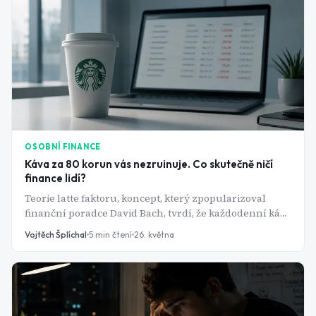
uzamyká do nájemního bydlení nebo do závislosti na
rodičích.
OSOBNÍ FINANCE
Káva za 80 korun vás nezruinuje. Co skutečně ničí
finance lidí?
Teorie latte faktoru, koncept, který zpopularizoval
finanční poradce David Bach, tvrdí, že každodenní káva
za 90 korun vás v součtu stojí statisíce. Je na tom kousek
Vojtěch Šplíchal
5
min čtení
26. května
pravdy. Ale lidé, kteří skutečně žijí v dluzích nebo
nemají naspořeno na důchod, se tam nedostali kvůli
kávě - dostali se tam kvůli výdajům, které jsou desetkrát
větší a přitom téměř neviditelné.