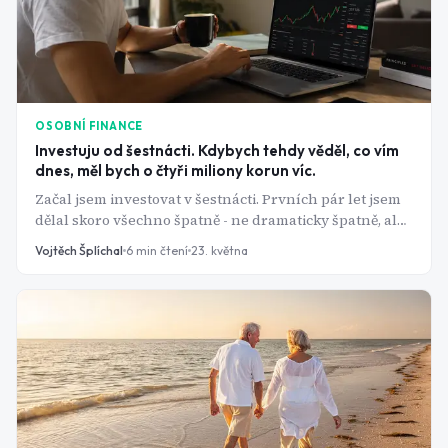
OSOBNÍ FINANCE
Investuju od šestnácti. Kdybych tehdy věděl, co vím
dnes, měl bych o čtyři miliony korun víc.
Začal jsem investovat v šestnácti. Prvních pár let jsem
dělal skoro všechno špatně - ne dramaticky špatně, ale
dost špatně na to, abych se ohlédl a litoval každého
Vojtěch Šplíchal
6
min čtení
23. května
roku, který jsem nechal ležet ladem. Někdo by mi to
tehdy mohl říct, ale neřekl.