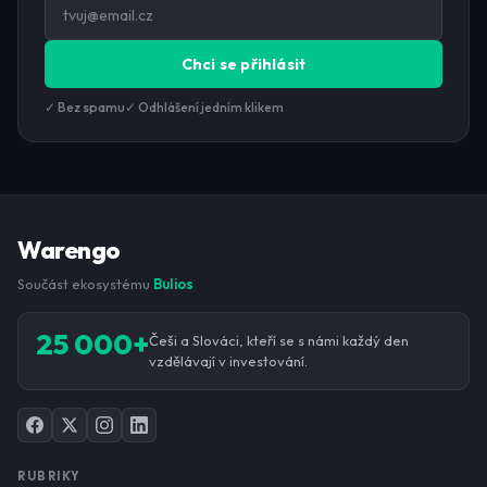
Chci se přihlásit
✓ Bez spamu
✓ Odhlášení jedním klikem
Warengo
Součást ekosystému
Bulios
25 000+
Češi a Slováci, kteří se s námi každý den
vzdělávají v investování.
RUBRIKY