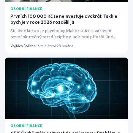
OSOBNÍ FINANCE
Prvních 100 000 Kč se neinvestuje dvakrát. Takhle
bych je v roce 2026 rozdělil já
Sto tisíc korun je psychologická hranice a zároveň
první skutečný test disciplíny. Rok 2026 přináší jiné
podmínky než euforický bull market z let 2020–2021:
Vojtěch Šplíchal
6
min čtení
28. května
sazby centrálních bank sice klesají, trhy jsou ale
volatilní a ocenění části technologického sektoru se
pohybuje na hranici přijatelného. Právě proto záleží na
tom, jak k prvnímu kapitálu přistoupíte - "dát to do ETF"
je sice správná odpověď, ale zdaleka ne kompletní.
OSOBNÍ FINANCE