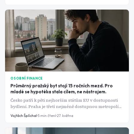
2,47 miliardy. Co s takovým majetkem udělat, je naprosto
legitimní investiční otázka. Správnou alokací dokáže 2,5
miliardy korun generovat příjem pro každou další
generaci, bez nutnosti sáhnout na jistinu.
OSOBNÍ FINANCE
Průměrný pražský byt stojí 15 ročních mezd. Pro
mladé se hypotéka stala cílem, ne nástrojem.
Česko patří k pěti nejhorším státům EU v dostupnosti
bydlení. Praha je třetí nejméně dostupnou metropolí
celé Evropy, hůř je na tom jen Amsterdam a Athény.
Vojtěch Šplíchal
5
min čtení
27. května
Úrokové sazby hypoték, i přes postupný pokles,
zůstávají jedny z nejvyšších na kontinentu. Tohle není
dočasný výkyv. Je to strukturální problém, který mladé