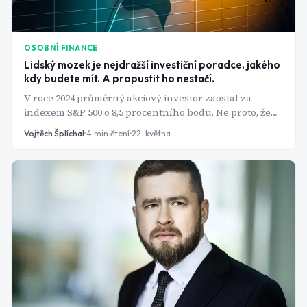
OSOBNÍ FINANCE
Lidský mozek je nejdražší investiční poradce, jakého
kdy budete mít. A propustit ho nestačí.
V roce 2024 průměrný akciový investor zaostal za
indexem S&P 500 o 8,5 procentního bodu. Ne proto, že
by špatně vybíral akcie, ale proto, že prodával ve
Vojtěch Šplíchal
4
min čtení
22. května
špatnou chvíli. Přitom trh rostl. Tohle není smůla ani
špatné načasování. Je to předvídatelná chyba, kterou
dělá mozek za stresu znovu a znovu a behaviorální
finance ji umějí pojmenovat do detailu.