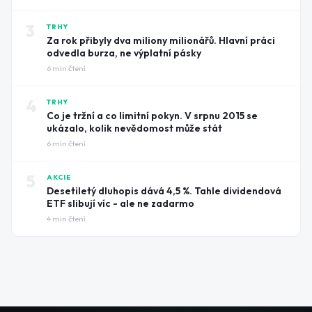
3
TRHY
Za rok přibyly dva miliony milionářů. Hlavní práci
odvedla burza, ne výplatní pásky
6
min čtení
4
TRHY
Co je tržní a co limitní pokyn. V srpnu 2015 se
ukázalo, kolik nevědomost může stát
6
min čtení
5
AKCIE
Desetiletý dluhopis dává 4,5 %. Tahle dividendová
ETF slibují víc - ale ne zadarmo
4
min čtení