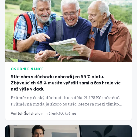
do 5,0 a letos ho řada zastupitelstev znovu upravila. Pro
investora do nemovitostí je to signál, že výnosová
kalkulace bez téhle položky není úplná.
OSOBNÍ FINANCE
Stát vám v důchodu nahradí jen 55 % platu.
Zbývajících 45 % musíte vyřešit sami a čas hraje víc
než výše vkladu
Průměrný český důchod dnes dělá 21 175 Kč měsíčně.
Průměrná mzda je skoro 50 tisíc. Mezera mezi těmito
dvěma čísly, téměř 17 tisíc korun každý měsíc, není
Vojtěch Šplíchal
5
min čtení
30. května
chyba ve výpočtu. Je to záměr systému, který se
málokdo obtěžuje vysvětlit. Stát od roku 2024 výrazně
zlepšil podmínky pro soukromé spoření, ale většina
lidí to stále buď ignoruje, nebo dělá špatně. Tady je