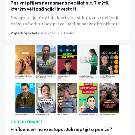
Pasivní příjem neznamená nedělat nic. 7 mýtů,
kterým věří začínající investoři
Instagram je plný lidí, kteří vám slibují, že vydělávají
tisíce za hodinu bez práce. Realita pasivního příjmu je
ale jiná. A pokud ji nepochopíte správně, přijdete buď o
Vojtěch Šplíchal
6
min čtení
20. května
peníze, nebo o čas. Tady jsou největší mýty, které o
pasivním příjmu kolují, a co za nimi skutečně stojí.
OSOBNÍ FINANCE
Finfluenceři na vzestupu: Jak nepřijít o peníze?