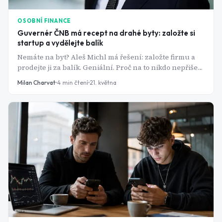
OSOBNÍ FINANCE
Guvernér ČNB má recept na drahé byty: založte si
startup a vydělejte balík
Nemáte na byt? Aleš Michl má řešení: založte firmu a
prodejte ji za balík. Geniální. Proč na to nikdo nepřišel
dřív?
Milan Charvat
4
min čtení
21. května