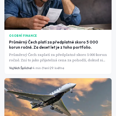
OSOBNÍ FINANCE
Průměrný Čech platí za předplatné skoro 5 000
korun ročně. Za deset let je z toho portfolio.
Průměrný Čech zaplatí za předplatné skoro 5 000 korun
ročně. Zní to jako přijatelná cena za pohodlí, dokud si
nespočítáš, co by ti stejná suma za dvacet let vydělala
Vojtěch Šplíchal
4
min čtení
29. května
na akciovém trhu. Přitom až 4 z 10 lidí platí pravidelně
za služby, které skoro nepoužívají.