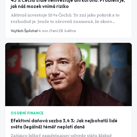
45 % Čechů stále neinvestuje ani korunu. Problém je,
jak náš mozek vnímá riziko
Aktivně investuje 55 % Čechů. To zní jako pokrok a to
rozhodně je. Jenže to zároveň znamená, že skoro
polovina dospělé populace stále není na trhu vůbec.
Vojtěch Šplíchal
4
min čtení
28. května
Ne proto, že by neměla přístup k brokerovi. Ne proto, že
by neměla 500 korun měsíčně navíc. Ale proto, že v
jejich hlavě se odehrává něco, co je vždy přesvědčí, aby
počkali.
OSOBNÍ FINANCE
Efektivní daňová sazba 3,4 %: Jak nejbohatší lidé
světa (legálně) téměř neplatí daně
Zatímco běžný zaměstnanec odvede státu klidně