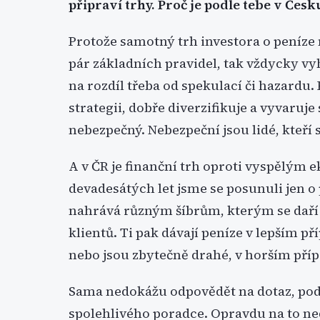
připraví trhy. Proč je podle tebe v Čes
Protože samotný trh investora o peníze 
pár základních pravidel, tak vždycky vyh
na rozdíl třeba od spekulací či hazardu.
strategii, dobře diverzifikuje a vyvaruj
nebezpečný. Nebezpeční jsou lidé, kteří
A v ČR je finanční trh oproti vyspělým
devadesátých let jsme se posunuli jen o
nahrává různým šíbrům, kterým se daří
klientů. Ti pak dávají peníze v lepším p
nebo jsou zbytečně drahé, v horším pří
Sama nedokážu odpovědět na dotaz, pod
spolehlivého poradce. Opravdu na to n