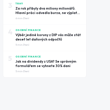
3
TRHY
Za rok přibyly dva miliony milionářů.
Hlavní práci odvedla burza, ne výplatní
pásky
6
min čtení
4
OSOBNÍ FINANCE
Výběr jediné koruny z DIP vás může stát
deset let daňových odpočtů
5
min čtení
5
OSOBNÍ FINANCE
Jak na dividendy z USA? Se správným
formulářem se vyhnete 30% dani
5
min čtení