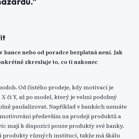
 hazardu.”
it
a v bance nebo od poradce bezplatná není. Jak
nkrétně zkresluje to, co ti nakonec
dob. Od čistého prodeje, kdy motivací je
X či Y, až po model, který je velmi podobný
plně paušalizovat. Například v bankách nemáte
i motivováni především na prodeji produktů a
íc mají k dispozici pouze produkty své banky.
 produkty různých institucí, takže má škálu