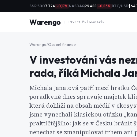
S&P 500
7 724
NASDAQ
29 488
BTC/USD
$64 
−0,17%
−0,83%
Warengo
INVESTIČNÍ MAGAZÍN
Warengo
/
Osobní finance
V investování vás nezr
rada, říká Michala J
Michala Janatová patří mezi hrstku Če
poradkyně dnes spravuje majetek klie
která dohlíží na obsah médií v ekosy
jsme vynechali klasickou otázku „kam 
praktičtějšího: jak se v Česku bránit
nenechat se zmanipulovat trhem ani 