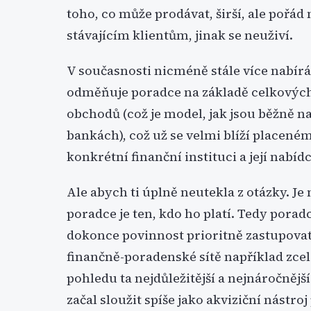
toho, co může prodávat, širší, ale pořád
stávajícím klientům, jinak se neuživí.
V současnosti nicméně stále více nabírá
odměňuje poradce na základě celkových 
obchodů (což je model, jak jsou běžně n
bankách), což už se velmi blíží placeném
konkrétní finanční instituci a její nabídc
Ale abych ti úplně neutekla z otázky. J
poradce je ten, kdo ho platí. Tedy porad
dokonce povinnost prioritně zastupovat 
finančně-poradenské sítě například zcela
pohledu ta nejdůležitější a nejnáročnějš
začal sloužit spíše jako akviziční nástro