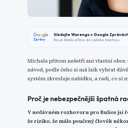
Sledujte Warengo v Google Zprávác
Nové články přímo do vašeho telefonu.
Zprávy
Michala přitom nešetří ani vlastní obor.
návod, podle čeho si má laik vybrat dův
systém zkresluje nabídku, a radí, co si
Proč je nebezpečnější špatná ra
V nedávném rozhovoru pro Bulios jsi ře
že riziko, že málo poučený člověk někomu