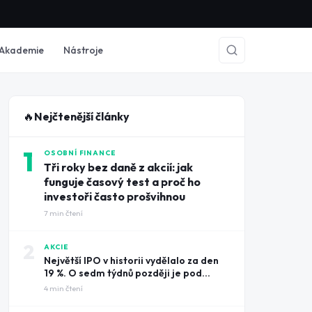
Akademie
Nástroje
🔥
Nejčtenější články
1
OSOBNÍ FINANCE
Tři roky bez daně z akcií: jak
funguje časový test a proč ho
investoři často prošvihnou
7
min čtení
2
AKCIE
Největší IPO v historii vydělalo za den
19 %. O sedm týdnů později je pod
cenou úpisu
4
min čtení