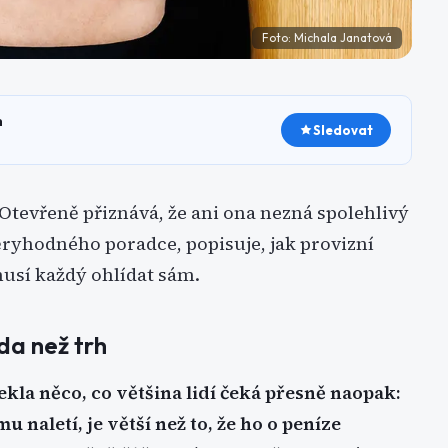
Foto:
Michala Janatová
h
Sledovat
 Otevřeně přiznává, že ani ona nezná spolehlivý
ěryhodného poradce, popisuje, jak provizní
 musí každý ohlídat sám.
da než trh
kla něco, co většina lidí čeká přesně naopak:
 naletí, je větší než to, že ho o peníze