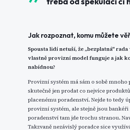
třeba od spekulací či
Jak rozpoznat, komu můžete věř
Spousta lidí netuší, že „bezplatná" rad
vlastně provizní model funguje a jak ko
nabídnou?
Provizní systém má sám o sobě mnoho po
skutečně jen prodat co nejvíce produktů 
placenému poradenství. Nejde to tedy ú
provizní systém, ale stejně jsou bankéř
poradenství tam jde trochu stranou. Nav
Takzvaně nezávislý poradce sice využívá