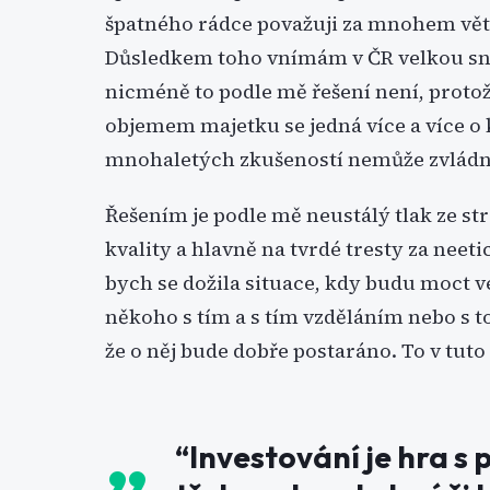
špatného rádce považuji za mnohem větší 
Důsledkem toho vnímám v ČR velkou sna
nicméně to podle mě řešení není, protože
objemem majetku se jedná více a více o 
mnohaletých zkušeností nemůže zvládn
Řešením je podle mě neustálý tlak ze str
kvality a hlavně na tvrdé tresty za neet
bych se dožila situace, kdy budu moct ve
někoho s tím a s tím vzděláním nebo s tou
že o něj bude dobře postaráno. To v tuto
“Investování je hra s 