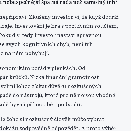
ku nebezpečnější špatná rada než samotný trh?
nepřipraví. Zkušený investor ví, že když dodrží
raje. Investování je hra s pozitivním součtem,
 Pokud si tedy investor nastaví správnou
e se svých kognitivních chyb, není trh
 se na něm pohybují.
 ekonomikám pořád v plenkách. Od
 pár krůčků. Nízká finanční gramotnost
 velmi lehce získat důvěru nezkušených
řípadě do nástrojů, které pro ně nejsou vhodné
padě bývají přímo obětí podvodu.
le čeho si nezkušený člověk může vybrat
edokážu zodpovědně odpovědět. A proto výběr