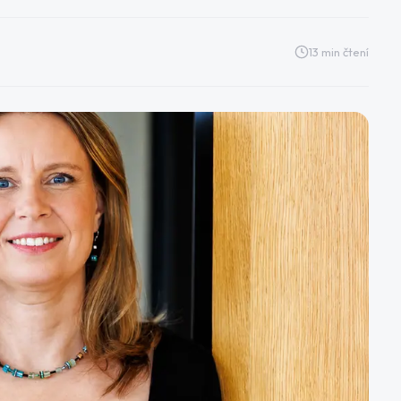
13
min čtení