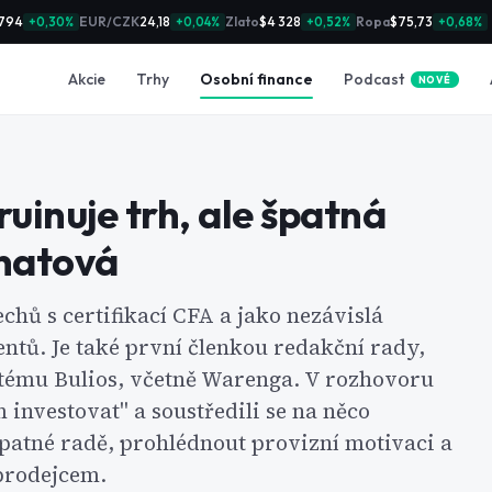
794
EUR/CZK
24,18
Zlato
$4 328
Ropa
$75,73
+0,30%
+0,04%
+0,52%
+0,68%
Podcast
Akcie
Trhy
Osobní finance
NOVÉ
uinuje trh, ale špatná
anatová
chů s certifikací CFA a jako nezávislá
ntů. Je také první členkou redakční rady,
stému Bulios, včetně Warenga. V rozhovoru
investovat" a soustředili se na něco
 špatné radě, prohlédnout provizní motivaci a
prodejcem.