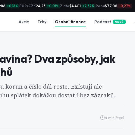
986
EUR/CZK
24,23
Zlato
$4 401
Ropa
$77,08
+0,16%
+0,01%
+2,37%
−0,27%
Podcast
Akcie
Trhy
Osobní finance
NOVÉ
avina? Dva způsoby, jak
uhů
 korun a číslo dál roste. Existují ale
uhu splátek dokážou dostat i bez zázraků.
4
min čtení