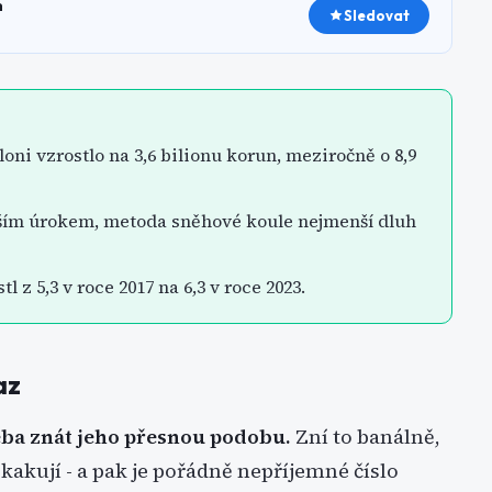
h
Sledovat
ni vzrostlo na 3,6 bilionu korun, meziročně o 8,9
yšším úrokem, metoda sněhové koule nejmenší dluh
 z 5,3 v roce 2017 na 6,3 v roce 2023.
az
řeba znát jeho přesnou podobu.
Zní to banálně,
skakují - a pak je pořádně nepříjemné číslo