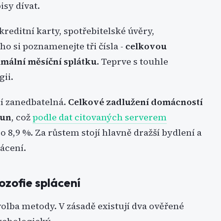
isy dívat.
 kreditní karty, spotřebitelské úvěry,
o si poznamenejte tři čísla -
celkovou
mální měsíční splátku
. Teprve s touhle
gii.
í zanedbatelná.
Celkové zadlužení domácností
run
, což
podle dat citovaných serverem
 8,9 %. Za růstem stojí hlavně dražší bydlení a
ácení.
lozofie splácení
volba metody. V zásadě existují dva ověřené