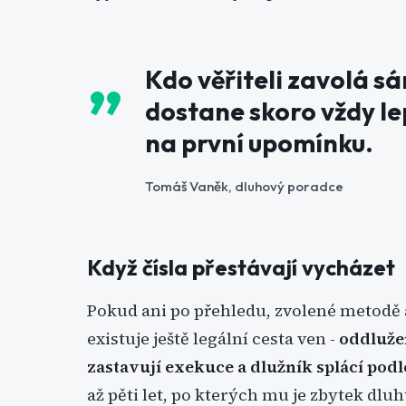
Kdo věřiteli zavolá s
dostane skoro vždy le
na první upomínku.
Tomáš Vaněk, dluhový poradce
Když čísla přestávají vycházet
Pokud ani po přehledu, zvolené metodě 
existuje ještě legální cesta ven -
oddluže
zastavují exekuce a dlužník splácí pod
až pěti let, po kterých mu je zbytek dlu