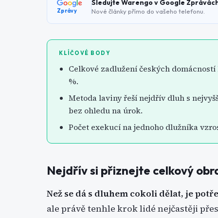
Sledujte Warengo v Google Zprávác
Nové články přímo do vašeho telefonu.
Zprávy
KLÍČOVÉ BODY
Celkové zadlužení českých domácností lo
%.
Metoda laviny řeší nejdřív dluh s nejv
bez ohledu na úrok.
Počet exekucí na jednoho dlužníka vzrostl
Nejdřív si přiznejte celkový obr
Než se dá s dluhem cokoli dělat, je pot
ale právě tenhle krok lidé nejčastěji pře