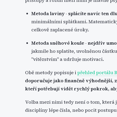
přístupy a rozdíl mezi nimi je hlavně p
Metoda laviny
-
splácíte navíc ten d
minimálními splátkami. Matematicky 
celkově zaplacené úroky.
Metoda sněhové koule
-
nejdřív umo
jakmile ho splatíte, uvolněnou částku
"vítězstvím" a udržuje motivaci.
Obě metody popisuje i
přehled portálu
doporučuje jako finančně výhodnější, z
kteří potřebují vidět rychlý pokrok, ab
Volba mezi nimi tedy není o tom, která je 
disciplíny lépe čísla, nebo pocit postupu