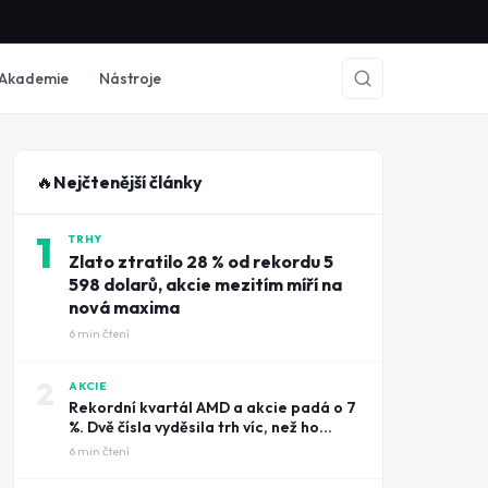
Akademie
Nástroje
🔥
Nejčtenější články
1
TRHY
Zlato ztratilo 28 % od rekordu 5
598 dolarů, akcie mezitím míří na
nová maxima
6
min čtení
2
AKCIE
Rekordní kvartál AMD a akcie padá o 7
%. Dvě čísla vyděsila trh víc, než ho
potěšily tržby
6
min čtení