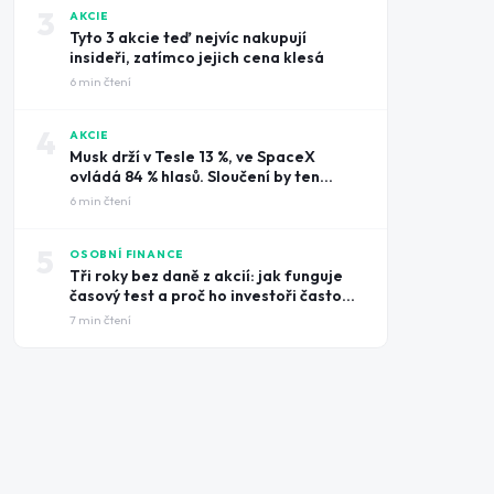
3
AKCIE
Tyto 3 akcie teď nejvíc nakupují
insideři, zatímco jejich cena klesá
6
min čtení
4
AKCIE
Musk drží v Tesle 13 %, ve SpaceX
ovládá 84 % hlasů. Sloučení by ten
rozdíl smazalo
6
min čtení
5
OSOBNÍ FINANCE
Tři roky bez daně z akcií: jak funguje
časový test a proč ho investoři často
prošvihnou
7
min čtení