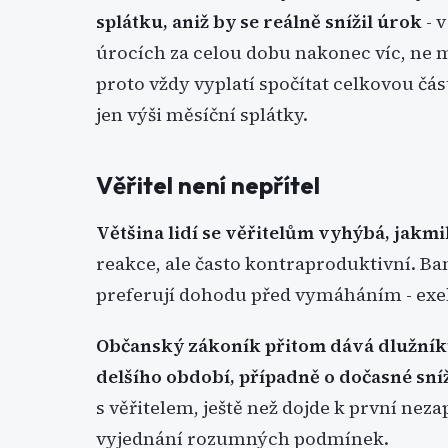
splátku, aniž by se reálně snížil úrok
- 
úrocích za celou dobu nakonec víc, ne 
proto vždy vyplatí spočítat celkovou čás
jen výši měsíční splátky.
Věřitel není nepřítel
Většina lidí se věřitelům vyhýbá, jakmi
reakce, ale často kontraproduktivní. B
preferují dohodu před vymáháním - exeku
Občanský zákoník přitom dává dlužníků
delšího období, případně o dočasné sn
s věřitelem, ještě než dojde k první nez
vyjednání rozumných podmínek.