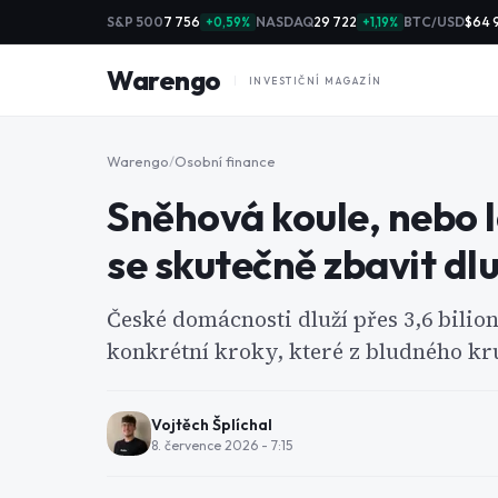
S&P 500
7 756
NASDAQ
29 722
BTC/USD
$64 
+0,59%
+1,19%
Warengo
INVESTIČNÍ MAGAZÍN
Warengo
/
Osobní finance
Sněhová koule, nebo l
se skutečně zbavit dl
České domácnosti dluží přes 3,6 bilionu
konkrétní kroky, které z bludného kr
Vojtěch Šplíchal
8. července 2026 - 7:15