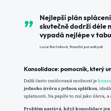
Nejlepší plán splácení
skutečně dodrží déle n
vypadá nejlépe v tabu
Lucie Bartošová, finanční poradkyně
Konsolidace: pomocník, který um
Další často zmiňovaná možnost je
konso
jednoho úvěru s jednou splátkou
, ideá
splatnosti. Na papíře to zní jako úleva, a ča
Problém nastává, když konsolidace jen 