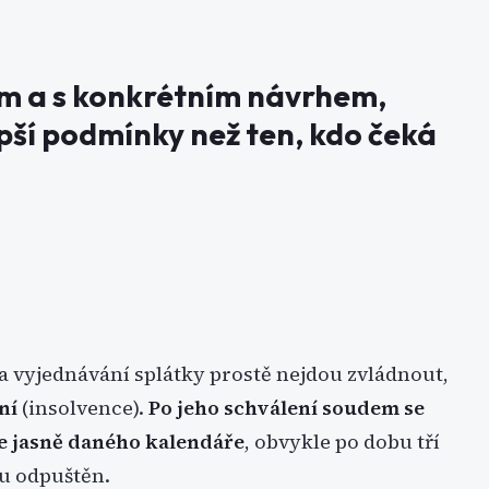
ám a s konkrétním návrhem,
pší podmínky než ten, kdo čeká
a vyjednávání splátky prostě nejdou zvládnout,
ní
(insolvence).
Po jeho schválení soudem se
le jasně daného kalendáře
, obvykle po dobu tří
hu odpuštěn.