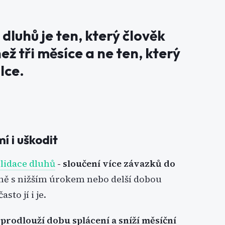
 dluhů je ten, který člověk
ež tři měsíce a ne ten, který
lce.
í i uškodit
lidace dluhů
- sloučení více závazků do
lně s nižším úrokem nebo delší dobou
sto jí i je.
prodlouží dobu splácení a sníží měsíční