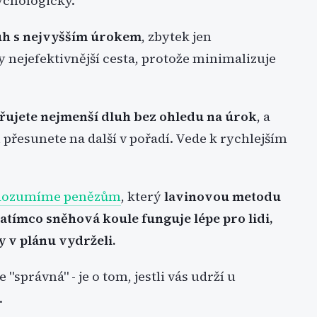
sychologický.
luh s nejvyšším úrokem
, zbytek jen
nejefektivnější cesta, protože minimalizuje
řujete nejmenší dluh bez ohledu na úrok
, a
 přesunete na další v pořadí. Vede k rychlejším
 Rozumíme penězům
, který
lavinovou metodu
atímco sněhová koule funguje lépe pro lidi,
y v plánu vydrželi.
"správná" - je o tom, jestli vás udrží u
.