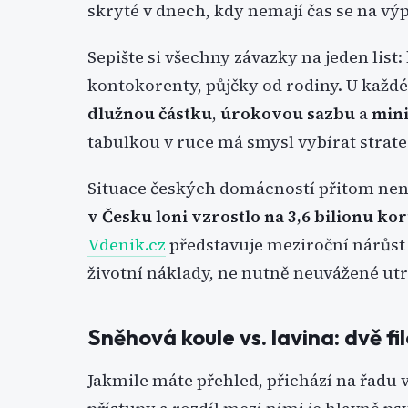
skryté v dnech, kdy nemají čas se na výp
Sepište si všechny závazky na jeden list:
kontokorenty, půjčky od rodiny. U každéh
dlužnou částku
,
úrokovou sazbu
a
mini
tabulkou v ruce má smysl vybírat strate
Situace českých domácností přitom nen
v Česku loni vzrostlo na 3,6 bilionu ko
Vdenik.cz
představuje meziroční nárůst o
životní náklady, ne nutně neuvážené utr
Sněhová koule vs. lavina: dvě fi
Jakmile máte přehled, přichází na řadu 