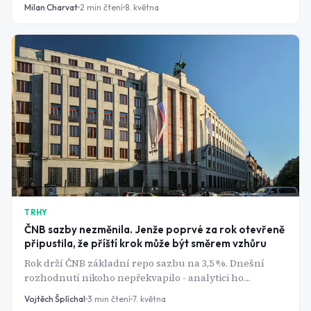
rozhodnutí centrální banky.
Milan Charvat
2
min čtení
8. května
TRHY
ČNB sazby nezměnila. Jenže poprvé za rok otevřeně
připustila, že příští krok může být směrem vzhůru
Rok drží ČNB základní repo sazbu na 3,5 %. Dnešní
rozhodnutí nikoho nepřekvapilo - analytici ho
předpovídali, koruna nereagovala, tiskové agentury ho
Vojtěch Šplíchal
3
min čtení
7. května
odbily třemi větami. Jenže na tiskové konferenci padlo