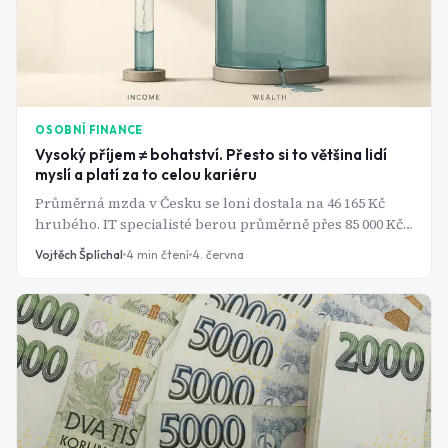
OSOBNÍ FINANCE
Vysoký příjem ≠ bohatství. Přesto si to většina lidí
myslí a platí za to celou kariéru
Průměrná mzda v Česku se loni dostala na 46 165 Kč
hrubého. IT specialisté berou průměrně přes 85 000 Kč
a ti nejlepší v Praze klidně šestimístnou cifru. Jenže
Vojtěch Šplíchal
4
min čtení
4. června
čím víc lidé vydělávají, tím víc se diví, kam peníze mizí.
Tohle není náhoda. Je to vzorec, který má jméno,
funguje systematicky a ukrajuje z majetku tiše, bez
dramatických rozhodnutí, jen každý měsíc trochu.