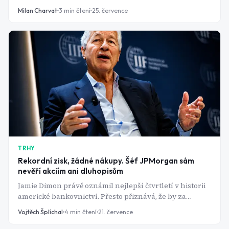
smazalo mega-cap akciím téměř 800 miliard dolarů.
Milan Charvat
3
min čtení
25. července
Praha se přesto drží proti proudu, index PX od začátku
týdne přidává skoro 2 %.
TRHY
Rekordní zisk, žádné nákupy. Šéf JPMorgan sám
nevěří akciím ani dluhopisům
Jamie Dimon právě oznámil nejlepší čtvrtletí v historii
americké bankovnictví. Přesto přiznává, že by za
současné ceny nekoupil ani americké akcie, ani
Vojtěch Šplíchal
4
min čtení
21. července
dlouhodobé dluhopisy.