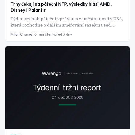
Trhy čekají na páteční NFP, výsledky hlásí AMD,
Disney i Palantir
Týden vrcholí páteční zprávou o zaměstnanosti v USA,
která rozhodne o dalším směřování sázek na Fed.
Mezitím dobíhá výsledková sezóna - AMD, Disney, Eli
Milan Charvat
3
min čtení
před 3 dny
Lilly i Palantir - a ve čtvrtek zasedá ČNB.