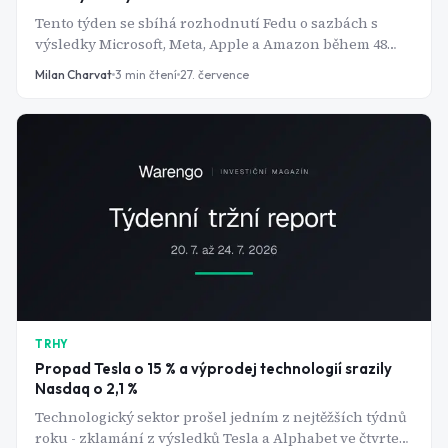
Tento týden se sbíhá rozhodnutí Fedu o sazbách s
výsledky Microsoft, Meta, Apple a Amazon během 48
hodin. K tomu HDP USA i eurozóny, jádrová PCE inflace
Milan Charvat
3
min čtení
27. července
a rozhodnutí Bank of England a Bank of Japan. Trh
dostane během pěti dnů odpovědi na většinu otázek,
které si letos klade.
TRHY
Propad Tesla o 15 % a výprodej technologií srazily
Nasdaq o 2,1 %
Technologický sektor prošel jedním z nejtěžších týdnů
roku - zklamání z výsledků Tesla a Alphabet ve čtvrtek