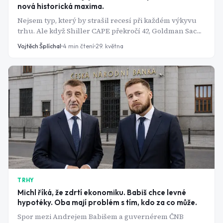
nová historická maxima.
Nejsem typ, který by strašil recesí při každém výkyvu
trhu. Ale když Shiller CAPE překročí 42, Goldman Sachs
zvedne pravděpodobnost recese na 30 % a výnosová
Vojtěch Šplíchal
4
min čtení
29. května
křivka se normalizuje po dvou letech inverze -
přestávám to ignorovat a začínám se ptát, co to
znamená pro moje portfolio.
TRHY
Michl říká, že zdrtí ekonomiku. Babiš chce levné
hypotéky. Oba mají problém s tím, kdo za co může.
Spor mezi Andrejem Babišem a guvernérem ČNB