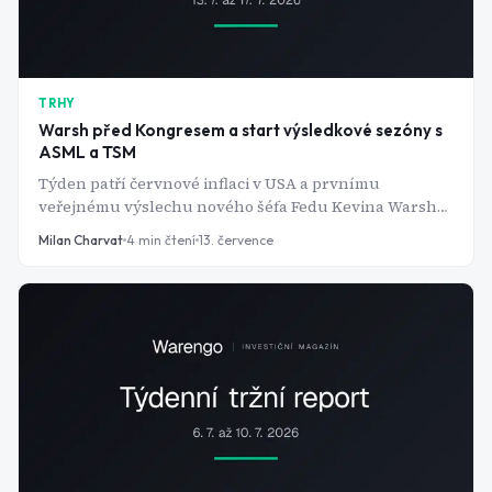
TRHY
Warsh před Kongresem a start výsledkové sezóny s
ASML a TSM
Týden patří červnové inflaci v USA a prvnímu
veřejnému výslechu nového šéfa Fedu Kevina Warshe.
Souběžně startuje výsledková sezóna za druhé
Milan Charvat
4
min čtení
13. července
čtvrtletí - banky v úterý, ASML a TSM ve středu a ve
čtvrtek jako barometr poptávky po AI čipech.