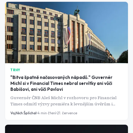
TRHY
"Bitva špatně načasovaných nápadů." Guvernér
Michl si v Financial Times nebral servítky ani vůči
Babišovi, ani vůči Pavlovi
Guvernér ČNB Aleš Michl v rozhovoru pro Financial
Times odmítl výzvy premiéra k levnějším úvěrům i
snahu prezidenta o rychlé přijetí eura. Podle jeho slov
Vojtěch Šplíchal
4
min čtení
21. července
jde o "bitvu špatně načasovaných nápadů".