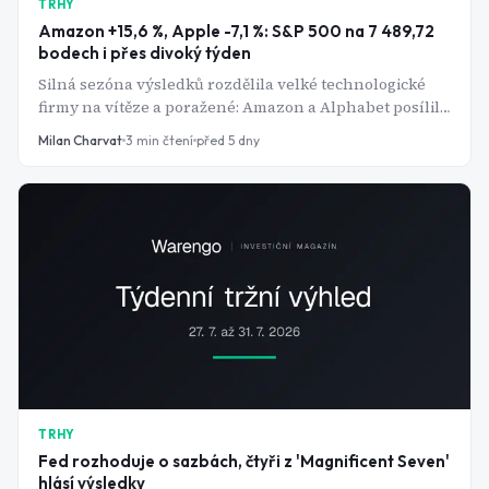
TRHY
Amazon +15,6 %, Apple -7,1 %: S&P 500 na 7 489,72
bodech i přes divoký týden
Silná sezóna výsledků rozdělila velké technologické
firmy na vítěze a poražené: Amazon a Alphabet posílily
o desítky procent, zatímco Apple ztratil přes 7 %. Fed
Milan Charvat
3
min čtení
před 5 dny
sazby nezměnil, výnosy dluhopisů ale vylétly na
víceleté maximum.
TRHY
Fed rozhoduje o sazbách, čtyři z 'Magnificent Seven'
hlásí výsledky