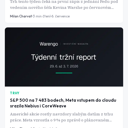
Trh tento týden čeká na první zápis z jednání Fedu pod
vedením nového šéfa Kevina Warshe po červnovém
jestřábím obratu. Devět členů FOMC nyní čeká alespoň
Milan Charvat
3
min čtení
6. července
jedno zvýšení sazeb do konce roku 2026, což mění
výhled pro dolar i americké dluhopisy.
TRHY
S&P 500 na 7 483 bodech, Meta vstupem do cloudu
srazila Nebius i CoreWeave
Americké akcie rostly navzdory slabým datům z trhu
práce. Meta vzrostla o 9 % po zprávě o plánovaném
vstupu do AI cloudu, konkurenti Nebius a CoreWeave