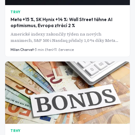
TRHY
Meta +15 %, SK Hynix +14 %: Wall Street táhne AI
optimismus, Evropa ztrácí 2 %
Americké indexy zakončily týden na nových
maximech, S&P 500 i Nasdaq přidaly 1,0 % díky Meta
Platforms a Nvidia. Evropa se ale propadala kolem 2 %
Milan Charvat
3
min čtení
11. července
kvůli technologickému sektoru, zatímco pražská burza
díky ČEZ vzdorovala se ziskem 0,47 %.
TRHY