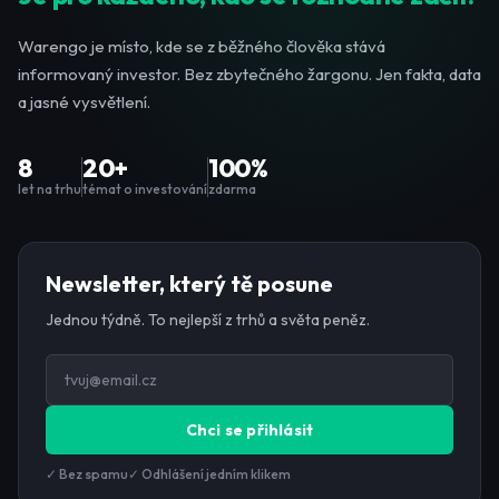
Warengo je místo, kde se z běžného člověka stává
informovaný investor. Bez zbytečného žargonu. Jen fakta, data
a jasné vysvětlení.
8
20+
100%
let na trhu
témat o investování
zdarma
Newsletter, který tě posune
Jednou týdně. To nejlepší z trhů a světa peněz.
Chci se přihlásit
✓ Bez spamu
✓ Odhlášení jedním klikem