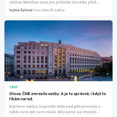
Alešem Michlem není jen politická šarvátka před
volbami. Je to střet dvou pohledů na to, k čemu vlastně
Vojtěch Šplíchal
3
min čtení
25. května
centrální banka slouží a jeden z nich je nebezpečně
naivní.
TRHY
Glosa: ČNB zmrazila sazby. A je to správně, i když to
říkám nerad.
Rok beze změny, hypotéky stále nad pěti procenty a
nikdo neví, kdy se to zlomí. Můj názor na včerejší