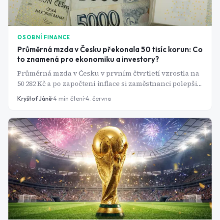
OSOBNÍ FINANCE
Průměrná mzda v Česku překonala 50 tisíc korun: Co
to znamená pro ekonomiku a investory?
Průměrná mzda v Česku v prvním čtvrtletí vzrostla na
50 282 Kč a po započtení inflace si zaměstnanci polepšili
o 6,4 %. Jde o jeden z nejsilnějších růstů kupní síly za
Kryštof Jáně
4
min čtení
4. června
poslední roky. Vyšší příjmy domácností mohou
podpořit spotřebu, firemní tržby i některé sektory
pražské burzy.