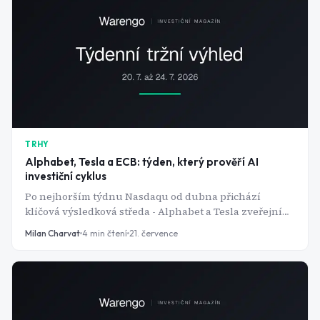
TRHY
Alphabet, Tesla a ECB: týden, který prověří AI
investiční cyklus
Po nejhorším týdnu Nasdaqu od dubna přichází
klíčová výsledková středa - Alphabet a Tesla zveřejní
čísla ve stejný den. ECB by měla ponechat sazby beze
Milan Charvat
4
min čtení
21. července
změny, zatímco trh dál řeší, zda propad čipového
sektoru byl jen korekce, nebo signál něčeho horšího.