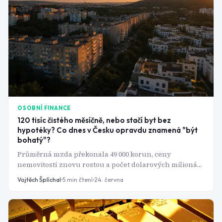
OSOBNÍ FINANCE
120 tisíc čistého měsíčně, nebo stačí byt bez
hypotéky? Co dnes v Česku opravdu znamená "být
bohatý"?
Průměrná mzda překonala 49 000 korun, ceny
nemovitostí znovu rostou a počet dolarových milionářů
se každý rok zvyšuje. Přesto většina Čechů nedokáže
Vojtěch Šplíchal
5
min čtení
24. června
říct, kde přesně bohatství začíná a čísla, která si lidé
představují, by vás možná překvapila.