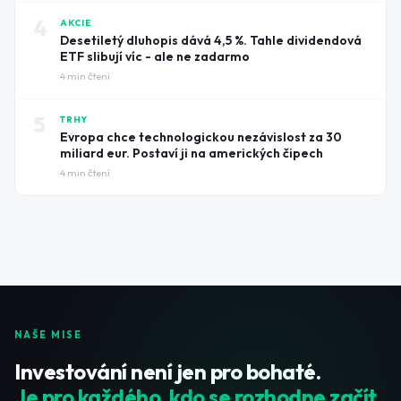
4
AKCIE
Desetiletý dluhopis dává 4,5 %. Tahle dividendová
ETF slibují víc - ale ne zadarmo
4
min čtení
5
TRHY
Evropa chce technologickou nezávislost za 30
miliard eur. Postaví ji na amerických čipech
4
min čtení
NAŠE MISE
Investování není jen pro bohaté.
Je pro každého, kdo se rozhodne začít.