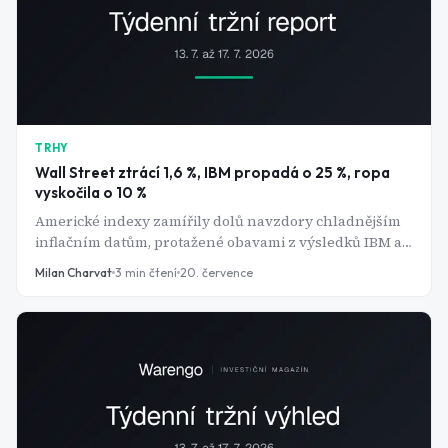
TRHY
Wall Street ztrácí 1,6 %, IBM propadá o 25 %, ropa
vyskočila o 10 %
Americké indexy zamířily dolů navzdory chladnějším
inflačním datům, protažené obavami z výsledků IBM a
Netflix. Ropa Brent za týden zdražila o více než 10 %
Milan Charvat
3
min čtení
20. července
kvůli eskalaci konfliktu USA-Írán, zlato naopak spadlo
na osmiměsíční minimum kolem 4 000 USD za unci.