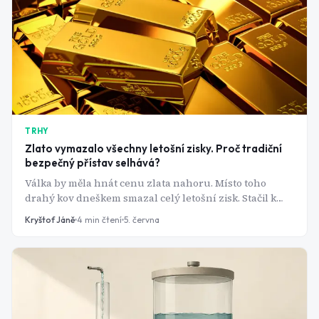
TRHY
Zlato vymazalo všechny letošní zisky. Proč tradiční
bezpečný přístav selhává?
Válka by měla hnát cenu zlata nahoru. Místo toho
drahý kov dneškem smazal celý letošní zisk. Stačil k
tomu jeden silný report z amerického trhu práce.
Kryštof Jáně
4
min čtení
5. června
Neoslabuje ale pouze zlato. Americké akciové indexy a
hlavně technologické akcie zažívají největší výprodeje
od vypuknutí války v Íránu.