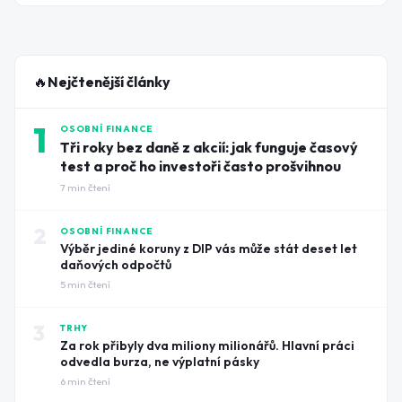
něco, co tu celý rok nebylo: guvernér Michl nevyloučil
zvýšení sazeb.
🔥
Nejčtenější články
1
OSOBNÍ FINANCE
Tři roky bez daně z akcií: jak funguje časový
test a proč ho investoři často prošvihnou
7
min čtení
2
OSOBNÍ FINANCE
Výběr jediné koruny z DIP vás může stát deset let
daňových odpočtů
5
min čtení
3
TRHY
Za rok přibyly dva miliony milionářů. Hlavní práci
odvedla burza, ne výplatní pásky
6
min čtení