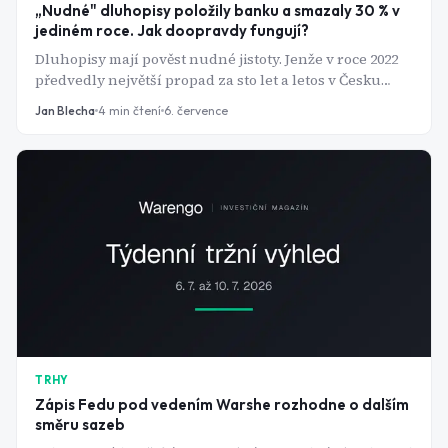
„Nudné" dluhopisy položily banku a smazaly 30 % v
jediném roce. Jak doopravdy fungují?
Dluhopisy mají pověst nudné jistoty. Jenže v roce 2022
předvedly největší propad za sto let a letos v Česku
najednou nesou víc než spořicí účty. Jak tenhle trh
Jan Blecha
4
min čtení
6. července
funguje a proč ceny dluhopisů padají, když rostou
sazby?
TRHY
Zápis Fedu pod vedením Warshe rozhodne o dalším
směru sazeb