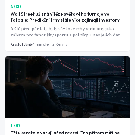
AKCIE
Wall Street už zná vítěze světového turnaje ve
fotbale: Predikční trhy stále více zajímají investory
Ještě před pár lety byly sázkové trhy vnímány jako
zábava pro fanoušky sportu a politiky. Dnes jejich data
sleduje Goldman Sachs, hedge fondy i investoři na Wall
Kryštof Jáně
4
min čtení
2. června
Street. Predikční platformy začínají nabízet něco, co
tradiční analytici často nedokážou a sice kolektivní
odhad budoucnosti v reálném čase. Jak to využít při
investování?
TRHY
Tři ukazatele varují před recesí. Trh přitom míří na