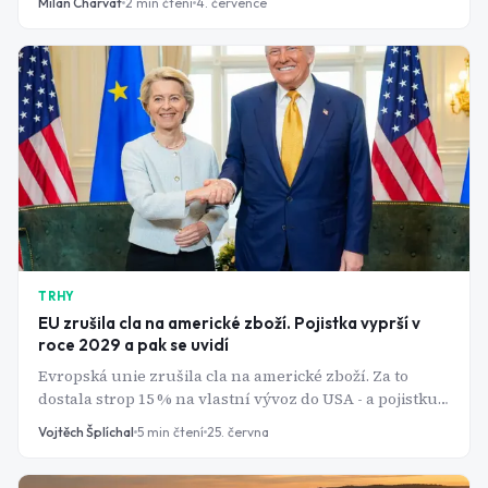
Milan Charvat
2
min čtení
4. července
prudce klesli.
TRHY
EU zrušila cla na americké zboží. Pojistka vyprší v
roce 2029 a pak se uvidí
Evropská unie zrušila cla na americké zboží. Za to
dostala strop 15 % na vlastní vývoz do USA - a pojistku,
která dohodě dává stopku ke konci roku 2029.
Vojtěch Šplíchal
5
min čtení
25. června