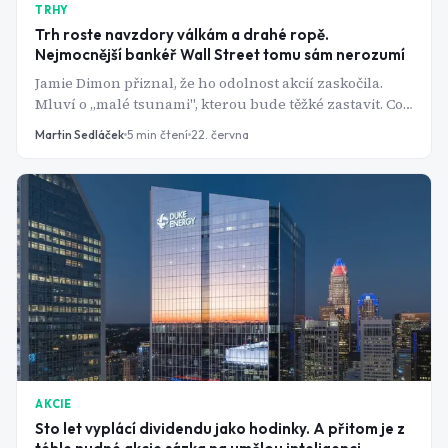
TRHY
Trh roste navzdory válkám a drahé ropě.
Nejmocnější bankéř Wall Street tomu sám nerozumí
Jamie Dimon přiznal, že ho odolnost akcií zaskočila.
Mluví o „malé tsunami", kterou bude těžké zastavit. Co
se skrývá za jeho znepokojením?
Martin Sedláček
5
min čtení
22. června
AKCIE
Sto let vyplácí dividendu jako hodinky. A přitom je z