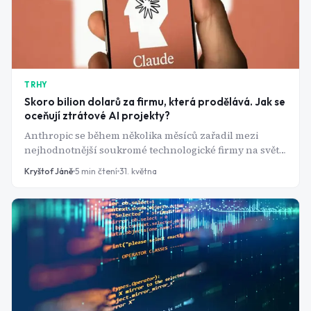
TRHY
Skoro bilion dolarů za firmu, která prodělává. Jak se
oceňují ztrátové AI projekty?
Anthropic se během několika měsíců zařadil mezi
nejhodnotnější soukromé technologické firmy na světě,
přestože stále generuje miliardové ztráty. Jak je možné,
Kryštof Jáně
5
min čtení
31. května
že investoři oceňují podobné společnosti na stovky
miliard dolarů, když zatím nevydělávají? A podle čeho
se určuje hodnota firem, jako jsou Anthropic nebo
OpenAI?