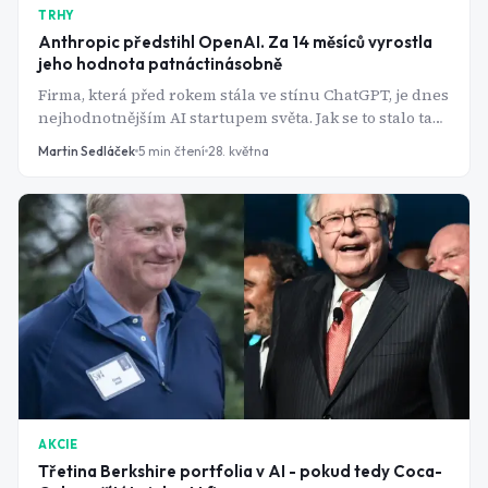
TRHY
Anthropic předstihl OpenAI. Za 14 měsíců vyrostla
jeho hodnota patnáctinásobně
Firma, která před rokem stála ve stínu ChatGPT, je dnes
nejhodnotnějším AI startupem světa. Jak se to stalo tak
rychle?
Martin Sedláček
5
min čtení
28. května
AKCIE
Třetina Berkshire portfolia v AI - pokud tedy Coca-