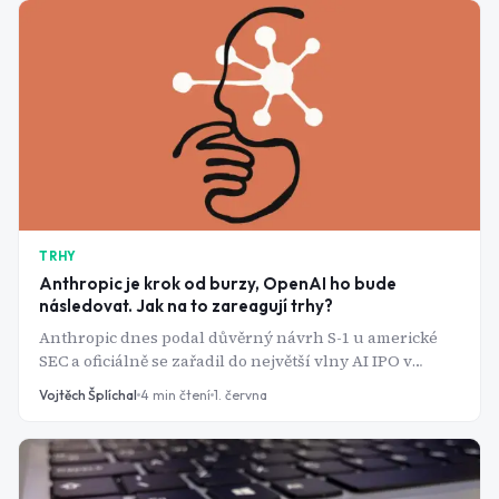
TRHY
Anthropic je krok od burzy, OpenAI ho bude
následovat. Jak na to zareagují trhy?
Anthropic dnes podal důvěrný návrh S-1 u americké
SEC a oficiálně se zařadil do největší vlny AI IPO v
historii. SpaceX míří na Nasdaq příští týden, OpenAI
Vojtěch Šplíchal
4
min čtení
1. června
plánuje září. Dohromady jde o více než tři biliony
dolarů valuací a retail investoři si nakoupí jako
poslední.