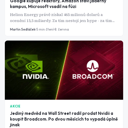
Google kupuje reaktory, Amazon staví jaderný
kampus, Microsoft vsadil na fúzi
Helion Energy právě získal 465 milionů dolarů a
ocenění 15,5 miliardy. Za tím nestojí jen hype - za tím
stojí konkrétní smlouva s Microsoftem a závod, na
Martin Sedláček
5
min čtení
8. června
jehož výsledku závisí, jak bude napájeno AI příštího
desetiletí.
AKCIE
Jediný medvěd na Wall Street radil prodat Nvidii a
koupit Broadcom. Po dvou měsících to vypadá úplně
jinak