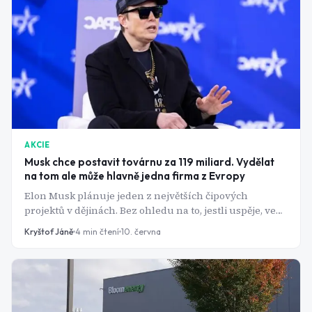
AKCIE
Musk chce postavit továrnu za 119 miliard. Vydělat
na tom ale může hlavně jedna firma z Evropy
Elon Musk plánuje jeden z největších čipových
projektů v dějinách. Bez ohledu na to, jestli uspěje, vede
stopa peněz do nizozemského Veldhovenu. K firmě,
Kryštof Jáně
4
min čtení
10. června
bez které se dnes nikdo neobejde.