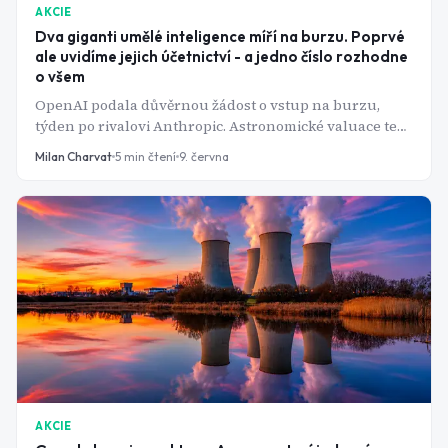
AKCIE
Dva giganti umělé inteligence míří na burzu. Poprvé
ale uvidíme jejich účetnictví - a jedno číslo rozhodne
o všem
OpenAI podala důvěrnou žádost o vstup na burzu,
týden po rivalovi Anthropic. Astronomické valuace teď
čeká první zkouška: setkání s realitou auditovaných
Milan Charvat
5
min čtení
9. června
čísel.
AKCIE