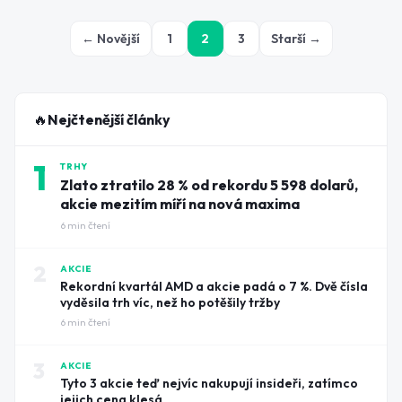
minoritní podíl. Trh odpověděl okamžitě: akcie
zúčastněných firem vyletěly až o 15 procent ještě před
← Novější
1
2
3
Starší →
otevřením burzy.
🔥
Nejčtenější články
1
TRHY
Zlato ztratilo 28 % od rekordu 5 598 dolarů,
akcie mezitím míří na nová maxima
6
min čtení
2
AKCIE
Rekordní kvartál AMD a akcie padá o 7 %. Dvě čísla
vyděsila trh víc, než ho potěšily tržby
6
min čtení
3
AKCIE
Tyto 3 akcie teď nejvíc nakupují insideři, zatímco
jejich cena klesá