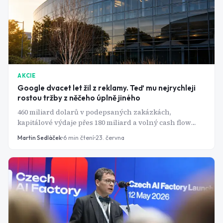
AKCIE
Google dvacet let žil z reklamy. Teď mu nejrychleji
rostou tržby z něčeho úplně jiného
460 miliard dolarů v podepsaných zakázkách,
kapitálové výdaje přes 180 miliard a volný cash flow
dolů o 47 %. Googlu rozjela AI tržby naplno - jen za
Martin Sedláček
6
min čtení
23. června
pořádnou cenu.