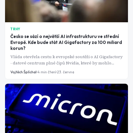
TRHY
Česko se sází o největší AI infrastrukturu ve střední
Evropě. Kde bude stát AI Gigafactory za 100 miliard
korun?
Vláda otevřela cestu k evropské soutěži o AI Gigafactory
- datové centrum plné čipů Nvidia, které by mohlo
změnit pozici Česka v globálním závodu o umělou
Vojtěch Šplíchal
4
min čtení
23. června
inteligenci.