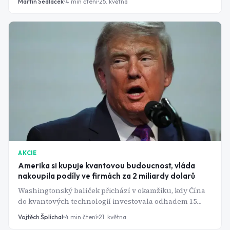
Martin Sedláček
4
min čtení
25. května
AKCIE
Amerika si kupuje kvantovou budoucnost, vláda
nakoupila podíly ve firmách za 2 miliardy dolarů
Washingtonský balíček přichází v okamžiku, kdy Čína
do kvantových technologií investovala odhadem 15
miliard dolarů. IBM dostane celou miliardu, zbývající
Vojtěch Šplíchal
4
min čtení
21. května
firmy po stu milionech a vláda si z každé vezme