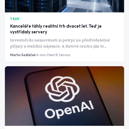
TRHY
Kanceláře táhly realitní trh dvacet let. Teď je
vystřídaly servery
Investoři do nemovitostí si potrpí na předvídatelné
příjmy a stabilní nájemce. A datová centra jim to
nabízejí - k tomu ale ještě výnosy, na které tradiční
Martin Sedláček
4
min čtení
9. června
realitní trh nestačí.