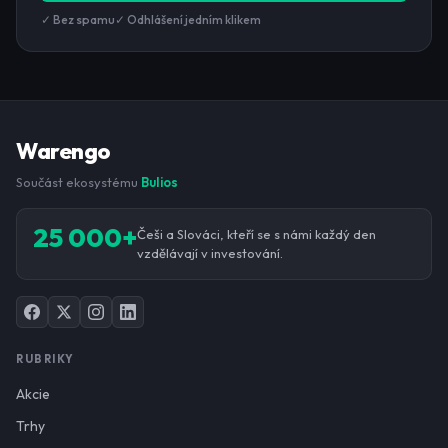
✓ Bez spamu
✓ Odhlášení jedním klikem
Warengo
Součást ekosystému
Bulios
25 000+
Češi a Slováci, kteří se s námi každý den
vzdělávají v investování.
RUBRIKY
Akcie
Trhy