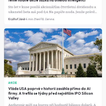
téhle nudné akcie sázka na umělou inteligenci
Sto let v kuse posílá akcionářům čtvrtletní dividendu a
ukazatel beta má pod 0,4. Na papíře nuda. Jenže právě
tahle regulovaná utilita se mezitím proměnila v jednu
Kryštof Jáně
4
min čtení
16. června
z nejpřímějších sázek na boom kolem AI. Jak to jde
dohromady?
AKCIE
Vláda USA poprvé v historii zasáhla přímo do AI
firmy. A trefila se týdny před největším IPO Silicon
Valley
Anthropic míří na burzu při hodnotě bilionu dolarů. A