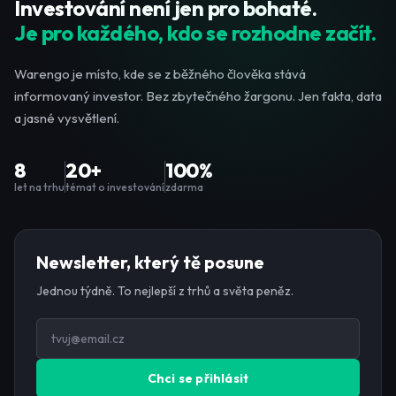
Investování není jen pro bohaté.
Je pro každého, kdo se rozhodne začít.
Warengo je místo, kde se z běžného člověka stává
informovaný investor. Bez zbytečného žargonu. Jen fakta, data
a jasné vysvětlení.
8
20+
100%
let na trhu
témat o investování
zdarma
Newsletter, který tě posune
Jednou týdně. To nejlepší z trhů a světa peněz.
Chci se přihlásit