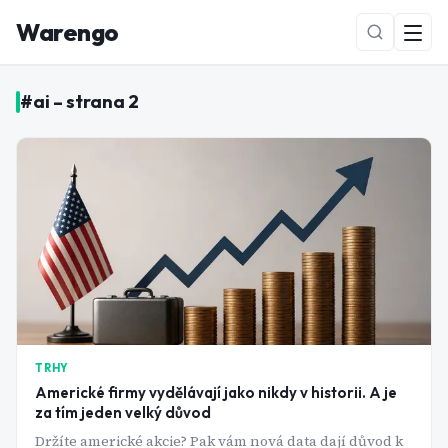
Warengo
#
ai
– strana
2
NOVÉ
TRHY
Americké firmy vydělávají jako nikdy v historii. A je
za tím jeden velký důvod
Držíte americké akcie? Pak vám nová data dají důvod k