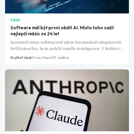
TRHY
Software měl být první obětí AI. Místo toho zažil
nejlepší měsíc za 24 let
Investoři letos softwarové akcie hromadně odepisovali
kvůli strachu, že je pohltí umělá inteligence. V květnu
však přišel rekordní obrat a růst.
Kryštof Jáně
5
min čtení
30. května