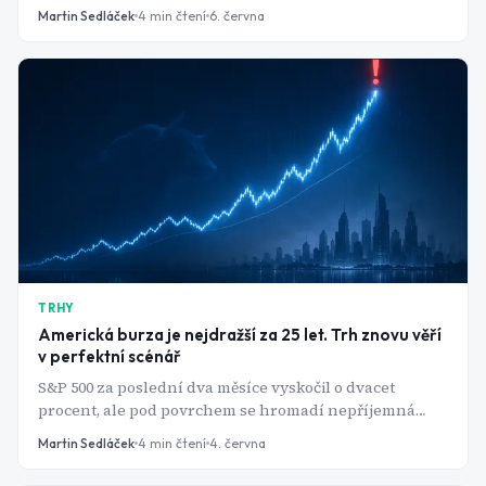
stejnou myšlenku vsadil miliardy ještě dřív.
Martin Sedláček
4
min čtení
6. června
TRHY
Americká burza je nejdražší za 25 let. Trh znovu věří
v perfektní scénář
S&P 500 za poslední dva měsíce vyskočil o dvacet
procent, ale pod povrchem se hromadí nepříjemná
čísla. Inflace zrychluje, ekonomika zpomaluje a
Martin Sedláček
4
min čtení
4. června
valuace akcií se dosatly na úrovně, které jsme viděli
naposledy těsně před krachem dot-com bubliny.