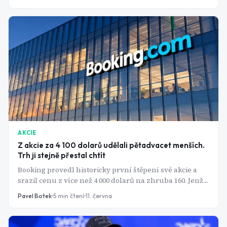
pro americké čipové firmy zavřené dveře.
AKCIE
Z akcie za 4 100 dolarů udělali pětadvacet menších.
Trh ji stejně přestal chtít
Booking provedl historicky první štěpení své akcie a
srazil cenu z více než 4 000 dolarů na zhruba 160. Jenže
za propadem nestojí cestování. Stojí za ním otázka,
Pavel Botek
5
min čtení
11. června
jestli prostředníka v době AI agentů ještě někdo
potřebuje.