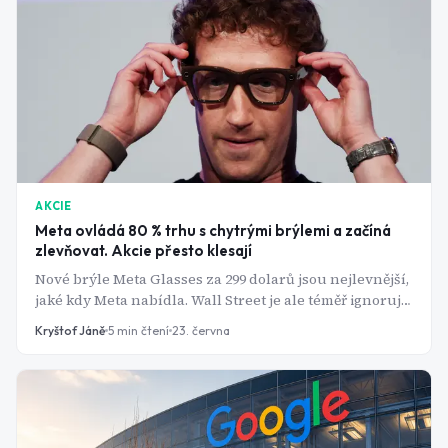
AKCIE
Meta ovládá 80 % trhu s chytrými brýlemi a začíná
zlevňovat. Akcie přesto klesají
Nové brýle Meta Glasses za 299 dolarů jsou nejlevnější,
jaké kdy Meta nabídla. Wall Street je ale téměř ignoruje.
Pozornost investorů dnes drží jediné číslo, vedle
Kryštof Jáně
5
min čtení
23. června
kterého působí i nový produkt jako bezvýznamný
doplněk byznysu.