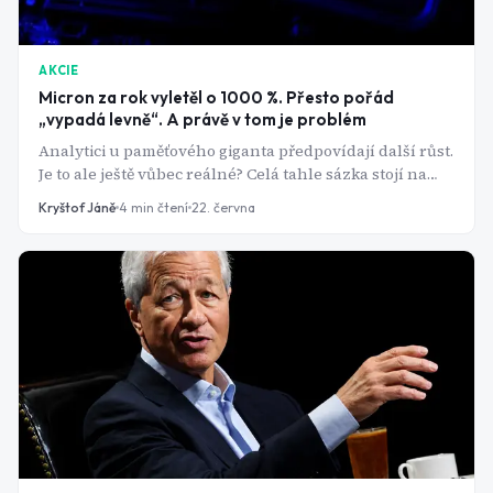
AKCIE
Micron za rok vyletěl o 1000 %. Přesto pořád
„vypadá levně“. A právě v tom je problém
Analytici u paměťového giganta předpovídají další růst.
Je to ale ještě vůbec reálné? Celá tahle sázka stojí na
jediném odvážném předpokladu: že nejstarší zákon
Kryštof Jáně
4
min čtení
22. června
polovodičového byznysu, který tady byl dlouhá
desetiletí, přestal platit.