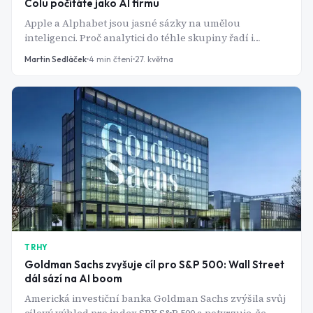
Colu počítáte jako AI firmu
Apple a Alphabet jsou jasné sázky na umělou
inteligenci. Proč analytici do téhle skupiny řadí i
výrobce limonád?
Martin Sedláček
4
min čtení
27. května
TRHY
Goldman Sachs zvyšuje cíl pro S&P 500: Wall Street
dál sází na AI boom
Americká investiční banka Goldman Sachs zvýšila svůj