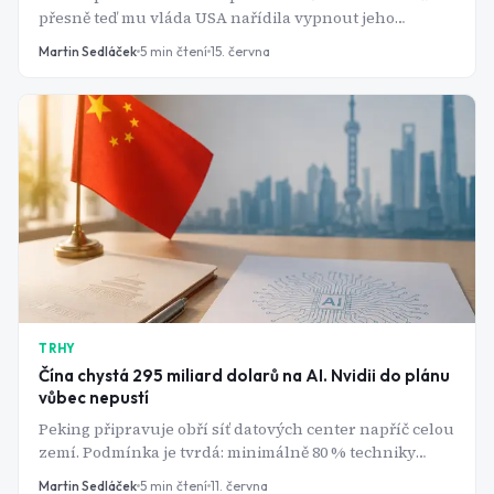
přesně teď mu vláda USA nařídila vypnout jeho
nejlepší model pro většinu světa. Na ziscích firmy
Martin Sedláček
5
min čtení
15. června
přitom visí Amazon i Google.
TRHY
Čína chystá 295 miliard dolarů na AI. Nvidii do plánu
vůbec nepustí
Peking připravuje obří síť datových center napříč celou
zemí. Podmínka je tvrdá: minimálně 80 % techniky
musí být čínské. Pro Huawei je to jízdenka k dominanci,
Martin Sedláček
5
min čtení
11. června