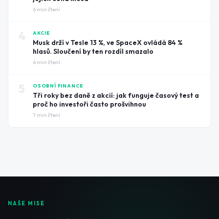
6
min čtení
4
AKCIE
Musk drží v Tesle 13 %, ve SpaceX ovládá 84 %
hlasů. Sloučení by ten rozdíl smazalo
6
min čtení
5
OSOBNÍ FINANCE
Tři roky bez daně z akcií: jak funguje časový test a
proč ho investoři často prošvihnou
7
min čtení
NAŠE MISE