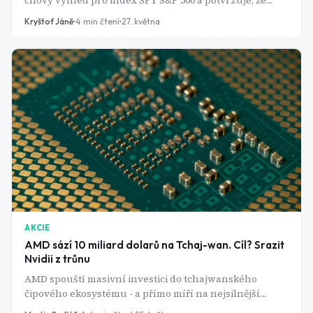
cílový výhled pro index SPY S&P 500 a potvrzuje, že
optimismus kolem umělé inteligence dál žene americký
Kryštof Jáně
4
min čtení
27. května
akciový trh vzhůru.
AKCIE
AMD sází 10 miliard dolarů na Tchaj-wan. Cíl? Srazit
Nvidii z trůnu
AMD spouští masivní investici do tchajwanského
čipového ekosystému - a přímo míří na nejsilnější
produkt od Nvidie.