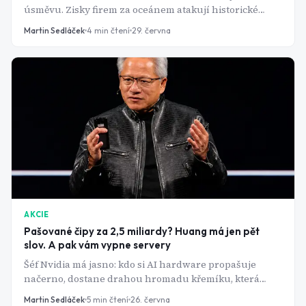
úsměvu. Zisky firem za oceánem atakují historické
maximum. Ale i kapitalisté začínají krčit obočí.
Martin Sedláček
4
min čtení
29. června
AKCIE
Pašované čipy za 2,5 miliardy? Huang má jen pět
slov. A pak vám vypne servery
Šéf Nvidia má jasno: kdo si AI hardware propašuje
načerno, dostane drahou hromadu křemíku, která
nikdy nepoběží. Skutečná zbraň firmy totiž není čip, ale
Martin Sedláček
5
min čtení
26. června