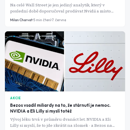
Na celé Wall Street je jen jediný analytik, který v
poslední době doporučoval prodávat Nvidii a místo
toho kupovat akcie Broadcomu. Jenže Nvidia mezitím
Milan Charvat
5
min čtení
7. června
vystřelila na rekord a Broadcom investory tvrdě
potrestal.
AKCIE
Bezos vsadil miliardy na to, že stárnutí je nemoc.
NVIDIA a Eli Lilly si myslí totéž
Vývoj léku trvá v průměru dvanáct let. NVIDIA a Eli
Lilly si myslí, že to jde zkrátit na zlomek - a Bezos na