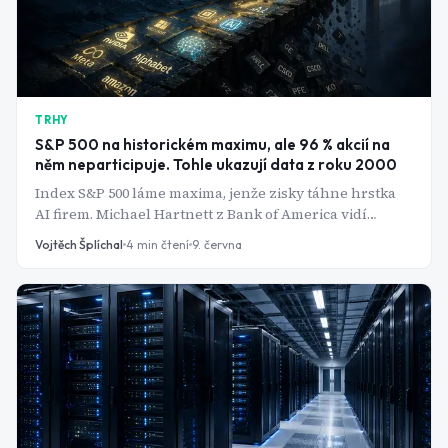
TRHY
S&P 500 na historickém maximu, ale 96 % akcií na
něm neparticipuje. Tohle ukazují data z roku 2000
Index S&P 500 láme maxima, jenže zisky táhne hrstka
AI firem. Michael Hartnett z Bank of America vidí
vzorec, který naposledy předcházel krachu dot-com
Vojtěch Šplíchal
4
min čtení
9. června
bubliny.