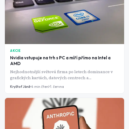
AKCIE
Nvidia vstupuje na trh s PC a míří přímo na Intel a
AMD
Nejhodnotnější světová firma po letech dominance v
grafických kartách, datových centrech a
akcelerátorech pro umělou inteligenci vstupuje i do
Kryštof Jáně
4
min čtení
1. června
světa osobních počítačů. Nový čip RTX Spark má
pohánět Windows laptopy a kompaktní desktopy.