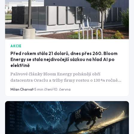
AKCIE
Před rokem stála 21 dolarů, dnes přes 260. Bloom
Energy se stala nejdivočejší sázkou na hlad AI po
elektřině
Palivové články Bloom Energy pohánějí obří
datacentra Oraclu a tržby firmy rostou o 130 % ročně.
Akcie za rok zdražila více než dvanáctkrát. Otázka zní:
Milan Charvat
5
min čtení
10. června
kolik z budoucnosti už je v ceně?