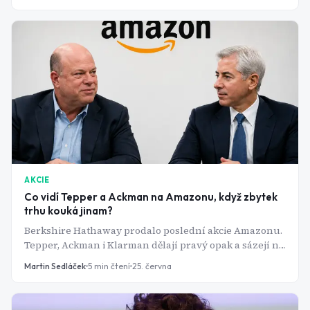
to, co přijde po něm.
AKCIE
Co vidí Tepper a Ackman na Amazonu, když zbytek
trhu kouká jinam?
Berkshire Hathaway prodalo poslední akcie Amazonu.
Tepper, Ackman i Klarman dělají pravý opak a sázejí na
jednu věc, kterou trh zatím přehlíží.
Martin Sedláček
5
min čtení
25. června