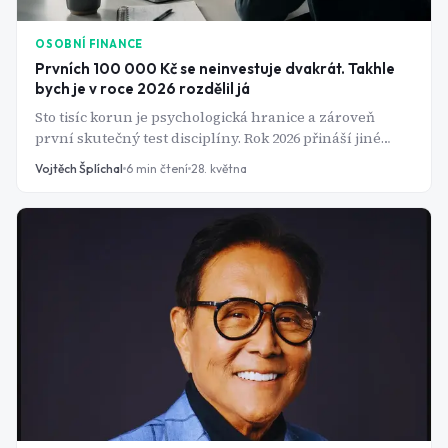
OSOBNÍ FINANCE
Prvních 100 000 Kč se neinvestuje dvakrát. Takhle
bych je v roce 2026 rozdělil já
Sto tisíc korun je psychologická hranice a zároveň
první skutečný test disciplíny. Rok 2026 přináší jiné
podmínky než euforický bull market z let 2020–2021:
Vojtěch Šplíchal
6
min čtení
28. května
sazby centrálních bank sice klesají, trhy jsou ale
volatilní a ocenění části technologického sektoru se
pohybuje na hranici přijatelného. Právě proto záleží na
tom, jak k prvnímu kapitálu přistoupíte - "dát to do ETF"
je sice správná odpověď, ale zdaleka ne kompletní.