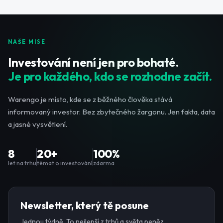
NAŠE MISE
Investování není jen pro bohaté.
Je pro každého, kdo se rozhodne začít.
Warengo je místo, kde se z běžného člověka stává
informovaný investor. Bez zbytečného žargonu. Jen fakta, data
a jasné vysvětlení.
8
20+
100%
let na trhu
témat o investování
zdarma
Newsletter, který tě posune
Jednou týdně. To nejlepší z trhů a světa peněz.