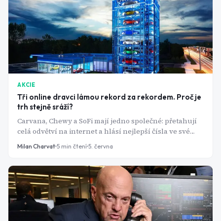
AKCIE
Tři online dravci lámou rekord za rekordem. Proč je
trh stejně sráží?
Carvana, Chewy a SoFi mají jedno společné: přetahují
celá odvětví na internet a hlásí nejlepší čísla ve své
historii. Akcie přesto v roce 2026 padají. Co se to děje?
Milan Charvat
5
min čtení
5. června