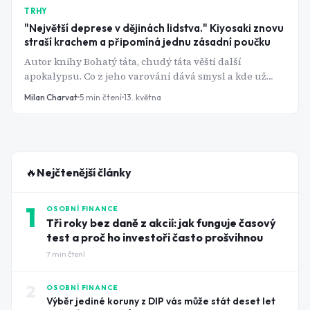
TRHY
"Největší deprese v dějinách lidstva." Kiyosaki znovu
straší krachem a připomíná jednu zásadní poučku
Autor knihy Bohatý táta, chudý táta věští další
apokalypsu. Co z jeho varování dává smysl a kde už
začíná marketing?
Milan Charvat
5
min čtení
13. května
🔥
Nejčtenější články
1
OSOBNÍ FINANCE
Tři roky bez daně z akcií: jak funguje časový
test a proč ho investoři často prošvihnou
7
min čtení
2
OSOBNÍ FINANCE
Výběr jediné koruny z DIP vás může stát deset let