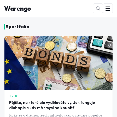
Warengo
#
portfolio
NOVÉ
TRHY
Půjčka, na které ale vyděláváte vy. Jak funguje
dluhopis a kdy má smysl ho koupit?
Roky se o dluhopisech mluvilo jako o nudné popelce