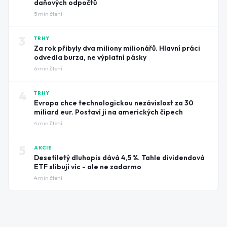
daňových odpočtů
5
min čtení
3
TRHY
Za rok přibyly dva miliony milionářů. Hlavní práci
odvedla burza, ne výplatní pásky
6
min čtení
4
TRHY
Evropa chce technologickou nezávislost za 30
miliard eur. Postaví ji na amerických čipech
4
min čtení
5
AKCIE
Desetiletý dluhopis dává 4,5 %. Tahle dividendová
ETF slibují víc - ale ne zadarmo
4
min čtení