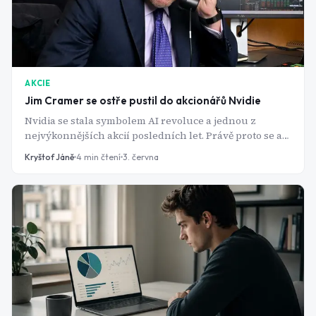
AKCIE
Jim Cramer se ostře pustil do akcionářů Nvidie
Nvidia se stala symbolem AI revoluce a jednou z
nejvýkonnějších akcií posledních let. Právě proto se ale
stále více investorů dostává do situace, kdy jediná
Kryštof Jáně
4
min čtení
3. června
pozice tvoří většinu jejich majetku. A to se známému
investorovi Cramerovi nelíbí.