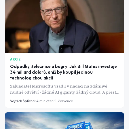
AKCIE
Odpadky, železnice a bagry: Jak Bill Gates investuje
34 miliard dolarů, aniž by koupil jedinou
technologickou akcii
Zakladatel Microsoftu vsadil v nadaci na zdánlivě
nudné odvětví - žádné AI giganty, žádný cloud. A přesto
jedno z jeho klíčových holdings tiše přepsal svůj příběh
Vojtěch Šplíchal
4
min čtení
1. července
díky umělé inteligenci.