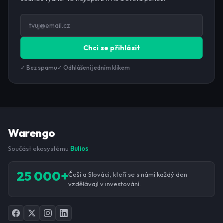
Chci se přihlásit
✓ Bez spamu
✓ Odhlášení jedním klikem
Warengo
Součást ekosystému
Bulios
25 000+
Češi a Slováci, kteří se s námi každý den
vzdělávají v investování.