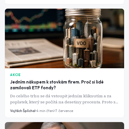
gigantů. Vítejte v pasti, které se říká překryv.
AKCIE
Jedním nákupem k stovkám firem. Proč si lidé
zamilovali ETF fondy?
Do celého trhu se dá vstoupit jedním kliknutím a za
poplatek, který se počítá na desetiny procenta. Proto se
ETF fondy staly vstupní bránou pro miliony nových
Vojtěch Šplíchal
4
min čtení
7. července
investorů.