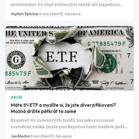
investování. Po vlně zvýšených sazeb ale najednou
nabízí zajímavý výnos i bez rizika akciových trhů.
Vojtěch Šplíchal
4
min čtení
13. července
AKCIE
Máte tři ETF a myslíte si, že jste diverzifikovaní?
Možná držíte pětkrát to samé
Kupovat víc indexových fondů zní jako rozumné
rozložení rizika. Jenže pod kapotou často najdete pořád
dokola stejnou hrstku amerických technologických
Jan Blecha
5
min čtení
13. července