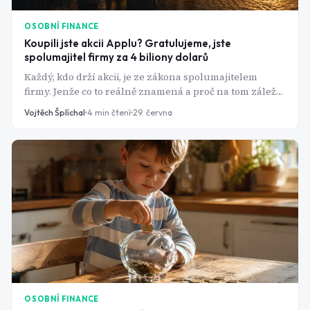
OSOBNÍ FINANCE
Koupili jste akcii Applu? Gratulujeme, jste
spolumajitel firmy za 4 biliony dolarů
Každý, kdo drží akcii, je ze zákona spolumajitelem
firmy. Jenže co to reálně znamená a proč na tom záleží
víc, než si většina lidí myslí?
Vojtěch Šplíchal
4
min čtení
29. června
OSOBNÍ FINANCE