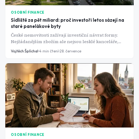
OSOBNÍ FINANCE
Sídliště za pět miliard: proč investoři letos sázejí na
staré panelákové byty
České nemovitosti zažívají investiční návrat formy.
Nejžádanějším zbožím ale nejsou lesklé kanceláře,
nýbrž obyčejné panelákové byty na okraji Prahy.
Vojtěch Šplíchal
4
min čtení
28. července
OSOBNÍ FINANCE