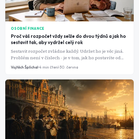
OSOBNÍ FINANCE
Proč váš rozpočet vždy selže do dvou týdnů a jak ho
sestavit tak, aby vydržel celý rok
Sestavit rozpočet zvládne každý. Udržet ho je věc jiná.
Problém není v číslech - je v tom, jak ho postavíte od
začátku. Tady je návod, který neskončí v šuplíku.
Vojtěch Šplíchal
4
min čtení
30. června