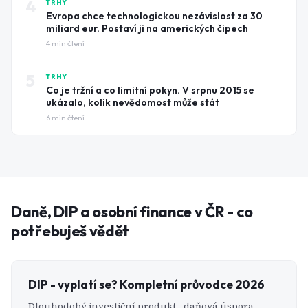
4
TRHY
Evropa chce technologickou nezávislost za 30
miliard eur. Postaví ji na amerických čipech
4
min čtení
5
TRHY
Co je tržní a co limitní pokyn. V srpnu 2015 se
ukázalo, kolik nevědomost může stát
6
min čtení
Daně, DIP a osobní finance v ČR - co
potřebuješ vědět
DIP - vyplatí se? Kompletní průvodce 2026
Dlouhodobý investiční produkt - daňová úspora,