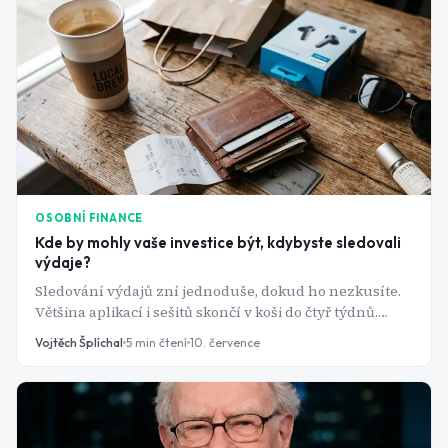
OSOBNÍ FINANCE
Kde by mohly vaše investice být, kdybyste sledovali
výdaje?
Sledování výdajů zní jednoduše, dokud ho nezkusíte.
Většina aplikací i sešitů skončí v koši do čtyř týdnů.
Problém přitom není v lenosti, ale ve špatně
Vojtěch Šplíchal
5
min čtení
10. července
nastaveném systému.