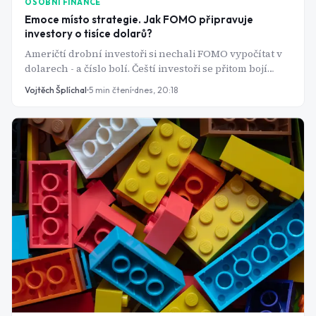
OSOBNÍ FINANCE
Emoce místo strategie. Jak FOMO připravuje
investory o tisíce dolarů?
Američtí drobní investoři si nechali FOMO vypočítat v
dolarech - a číslo bolí. Čeští investoři se přitom bojí
něčeho úplně jiného.
Vojtěch Šplíchal
5
min čtení
dnes, 20:18