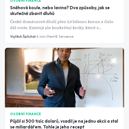
OSOBNÍ FINANCE
Sněhová koule, nebo lavina? Dva způsoby, jak se
skutečně zbavit dluhů
České domácnosti dluží přes 3,6 bilionu korun a číslo
dál roste. Existují ale konkrétní kroky, které z
bludného kruhu splátek dokážou dostat i bez zázraků.
Vojtěch Šplíchal
4
min čtení
8. července
OSOBNÍ FINANCE
Půjčil si 500 tisíc dolarů, vsadil je na jednu akcii a stal
se miliardářem. Tohle je jeho recept