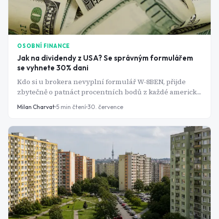
OSOBNÍ FINANCE
Jak na dividendy z USA? Se správným formulářem
se vyhnete 30% dani
Kdo si u brokera nevyplní formulář W-8BEN, přijde
zbytečně o patnáct procentních bodů z každé americké
dividendy - a v Česku si je zpětně nikdo nezapočte. Jak
Milan Charvat
5
min čtení
30. července
funguje srážková daň, kam patří dividendy v přiznání a
kde investoři nejčastěji tratí.