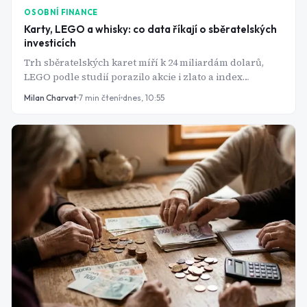
OSOBNÍ FINANCE
Karty, LEGO a whisky: co data říkají o sběratelských
investicích
Trh sběratelských karet míří k 24 miliardám dolarů,
LEGO podle studií porazilo akcie i zlato a index
luxusních sběratelských aktiv se po letech poklesů
Milan Charvat
7
min čtení
dnes, 10:55
stabilizuje. Data ale zároveň ukazují, proč jsou tyto
investice plné rizik a proč by měly zůstat jen malým
doplňkem portfolia.