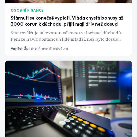
OSOBNÍ FINANCE
Stárnutí se konečně vyplatí. Vláda chystá bonusy až
3000 korun k důchodu, přijít mají dřív než dosud
Stát rozšiřuje takzvanou věkovou valorizaci důchodů.
Peníze navíc dostanou i lidé mladší, než bylo dosud
potřeba, a někteří senioři navíc dostanou zpět peníze z
Vojtěch Šplíchal
4
min čtení
včera
penzijka.