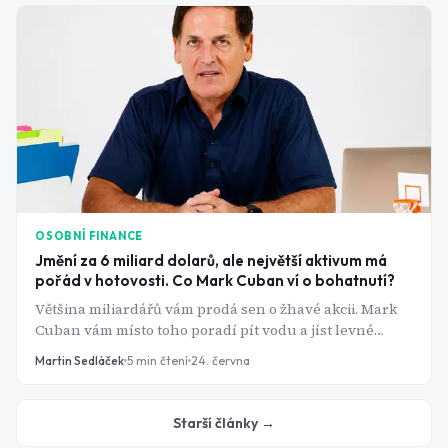
OSOBNÍ FINANCE
Jmění za 6 miliard dolarů, ale největší aktivum má
pořád v hotovosti. Co Mark Cuban ví o bohatnutí?
Většina miliardářů vám prodá sen o žhavé akcii. Mark
Cuban vám místo toho poradí pít vodu a jíst levné
těstoviny. A kupodivu má v tom logiku, která dává smysl
Martin Sedláček
5
min čtení
24. června
i investorům.
Starší články →