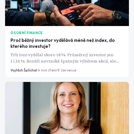
OSOBNÍ FINANCE
Proč běžný investor vydělává méně než index, do
kterého investuje?
Trh loni vydělal skoro 18 %. Průměrný investor jen
17,16 %. Rozdíl nevzniká špatným výběrem akcií, ale
pár opakovanými chybami, kterých se dopouští skoro
Vojtěch Šplíchal
4
min čtení
9. července
každý začátečník.