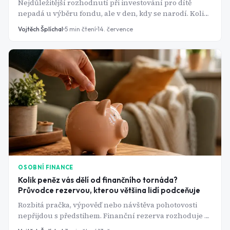
Nejdůležitější rozhodnutí při investování pro dítě
nepadá u výběru fondu, ale v den, kdy se narodí. Kolik
peněz je "dost" a kam je poslat?
Vojtěch Šplíchal
5
min čtení
14. července
OSOBNÍ FINANCE
Kolik peněz vás dělí od finančního tornáda?
Průvodce rezervou, kterou většina lidí podceňuje
Rozbitá pračka, výpověď nebo návštěva pohotovosti
nepřijdou s předstihem. Finanční rezerva rozhoduje o
tom, jestli takovou ránu ustojíte v klidu, nebo skončíte