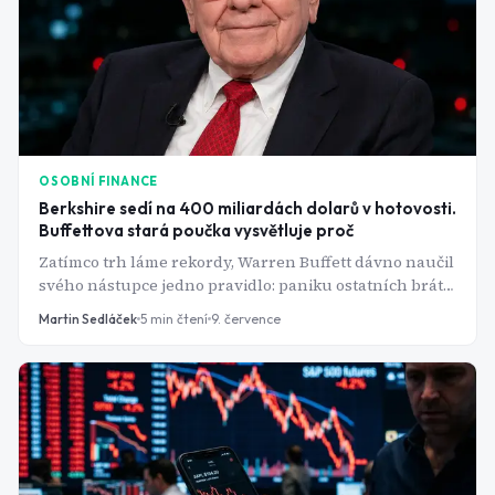
OSOBNÍ FINANCE
Berkshire sedí na 400 miliardách dolarů v hotovosti.
Buffettova stará poučka vysvětluje proč
Zatímco trh láme rekordy, Warren Buffett dávno naučil
svého nástupce jedno pravidlo: paniku ostatních brát
jako příležitost. Čísla za poslední čtvrtletí to potvrzují.
Martin Sedláček
5
min čtení
9. července