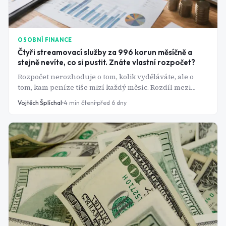
OSOBNÍ FINANCE
Čtyři streamovací služby za 996 korun měsíčně a
stejně nevíte, co si pustit. Znáte vlastní rozpočet?
Rozpočet nerozhoduje o tom, kolik vyděláváte, ale o
tom, kam peníze tiše mizí každý měsíc. Rozdíl mezi
fixními a variabilními výdaji je přitom klíč, který většina
Vojtěch Šplíchal
4
min čtení
před 6 dny
lidí nikdy pořádně nepoužije.