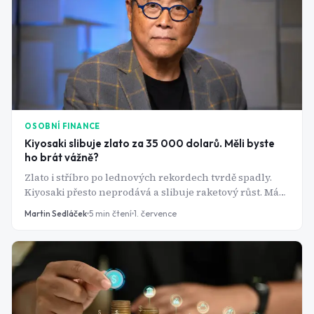
OSOBNÍ FINANCE
Kiyosaki slibuje zlato za 35 000 dolarů. Měli byste
ho brát vážně?
Zlato i stříbro po lednových rekordech tvrdě spadly.
Kiyosaki přesto neprodává a slibuje raketový růst. Má
vizionářský čich, nebo jen talent na titulky?
Martin Sedláček
5
min čtení
1. července