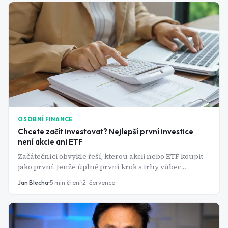
OSOBNÍ FINANCE
Chcete začít investovat? Nejlepší první investice
není akcie ani ETF
Začátečníci obvykle řeší, kterou akcii nebo ETF koupit
jako první. Jenže úplně první krok s trhy vůbec
nesouvisí - a právě jeho přeskočení stojí nováčky nejvíc
Jan Blecha
5
min čtení
2. července
peněz.