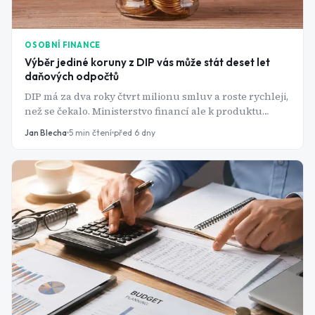
OSOBNÍ FINANCE
Výběr jediné koruny z DIP vás může stát deset let
daňových odpočtů
DIP má za dva roky čtvrt milionu smluv a roste rychleji,
než se čekalo. Ministerstvo financí ale k produktu
vydalo pravidla, ze kterých tři podstatná v žádné
Jan Blecha
5
min čtení
před 6 dny
reklamě nenajdete.