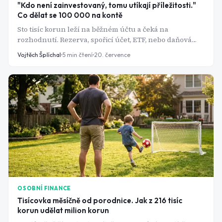
"Kdo není zainvestovaný, tomu utíkají příležitosti."
Co dělat se 100 000 na kontě
Sto tisíc korun leží na běžném účtu a čeká na
rozhodnutí. Rezerva, spořicí účet, ETF, nebo daňová
úleva přes DIP? Tady je postup, jak částku rozdělit bez
Vojtěch Šplíchal
5
min čtení
20. července
zbytečných chyb.
OSOBNÍ FINANCE
Tisícovka měsíčně od porodnice. Jak z 216 tisíc
korun udělat milion korun