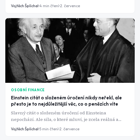
kapitalizací do 2 miliard dolarů) dokonce téměř 20 %.
Vojtěch Šplíchal
4
min čtení
2. července
Kdo čekal na velký balík peněz, aby "začal pořádně",
čekal zbytečně.
OSOBNÍ FINANCE
Einstein citát o složeném úročení nikdy neřekl, ale
přesto je to nejdůležitější věc, co o penězích víte
Slavný citát o složeném úročení od Einsteina
nepochází. Ale síla, o které mluví, je zcela reálná a
rozhoduje o tom, jestli budete mít na důchod dost, nebo
Vojtěch Šplíchal
5
min čtení
2. července
ne.