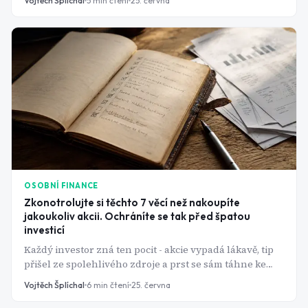
Vojtěch Šplíchal
5
min čtení
25. června
OSOBNÍ FINANCE
Zkonotrolujte si těchto 7 věcí než nakoupíte
jakoukoliv akcii. Ochráníte se tak před špatou
investicí
Každý investor zná ten pocit - akcie vypadá lákavě, tip
přišel ze spolehlivého zdroje a prst se sám táhne ke
tlačítku. Právě tehdy je čas zpomalit a projít checklist.
Vojtěch Šplíchal
6
min čtení
25. června