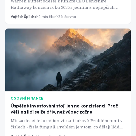
Warren Buffett odešel z funkce CEO Berkshire
Hathaway koncem roku 2025 s jedním z nejlepších
investičních záznamů v historii - anualizovaných 19,7
Vojtěch Šplíchal
4
min čtení
26. června
% za šedesát let. Jenže jeho strategie není žádné
tajemství. Stojí na třech principech, které většina
investorů odmítá dodržovat, protože jsou příliš nudné.
OSOBNÍ FINANCE
Úspěšné investování stojí jen na konzistenci. Proč
většina lidí selže dřív, než vůbec začne
Mít za deset let o milion víc zní lákavě. Problém není v
číslech - čísla fungují. Problém je v tom, co dělají lidé,
když trhy nerostou podle plánu.