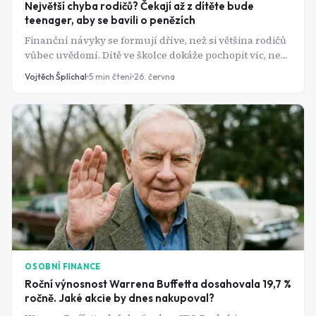
Největší chyba rodičů? Čekají až z dítěte bude
teenager, aby se bavili o penězích
Finanční návyky se formují dříve, než si většina rodičů
vůbec uvědomí. Dítě ve školce dokáže pochopit víc, než
čekáte - a každý promarněný rok se pak těžko dohání.
Vojtěch Šplíchal
5
min čtení
26. června
OSOBNÍ FINANCE
Roční výnosnost Warrena Buffetta dosahovala 19,7 %
ročně. Jaké akcie by dnes nakupoval?