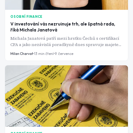
OSOBNÍ FINANCE
V investování vás nezruinuje trh, ale špatná rada,
říká Michala Janatová
Michala Janatová patří mezi hrstku Čechů s certifikací
CFA a jako nezávislá poradkyně dnes spravuje majetek
klientů. Je také první členkou redakční rady, která
Milan Charvat
13
min čtení
9. července
dohlíží na obsah médií v ekosystému Bulios, včetně
Warenga. V rozhovoru jsme vynechali klasickou
otázku „kam investovat" a soustředili se na něco
praktičtějšího: jak se v Česku bránit špatné radě,
prohlédnout provizní motivaci a nenechat se
zmanipulovat trhem ani prodejcem.