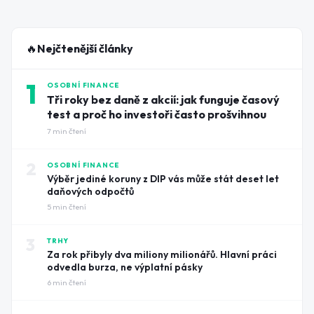
🔥
Nejčtenější články
1
OSOBNÍ FINANCE
Tři roky bez daně z akcií: jak funguje časový
test a proč ho investoři často prošvihnou
7
min čtení
2
OSOBNÍ FINANCE
Výběr jediné koruny z DIP vás může stát deset let
daňových odpočtů
5
min čtení
3
TRHY
Za rok přibyly dva miliony milionářů. Hlavní práci
odvedla burza, ne výplatní pásky
6
min čtení