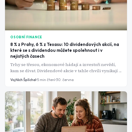
OSOBNÍ FINANCE
8 % z Prahy, 6 % z Texasu: 10 dividendových akcií, na
které se s dividendou můžete spolehnout i v
nejistých časech
Trhy se třesou, ekonomové hádají a investoři nevědí,
kam se dívat. Dividendové akcie v tahle chvíli vynikají -
firma vám prostě pošle peníze, bez ohledu na to, co
Vojtěch Šplíchal
5
min čtení
30. června
dělá kurz. Tady je deset, které to v roce 2026 dělají
nejlépe.