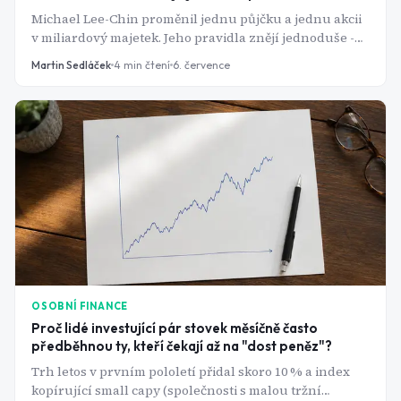
Michael Lee-Chin proměnil jednu půjčku a jednu akcii
v miliardový majetek. Jeho pravidla znějí jednoduše -
realita za nimi je mnohem riskantnější.
Martin Sedláček
4
min čtení
6. července
OSOBNÍ FINANCE
Proč lidé investující pár stovek měsíčně často
předběhnou ty, kteří čekají až na "dost peněz"?
Trh letos v prvním pololetí přidal skoro 10 % a index
kopírující small capy (společnosti s malou tržní