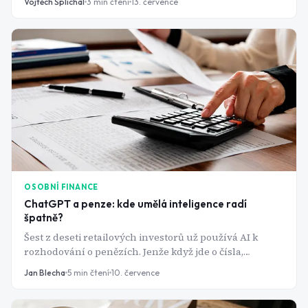
Vojtěch Šplíchal
3
min čtení
13. července
u kreditky s vysokým úrokem.
OSOBNÍ FINANCE
ChatGPT a penze: kde umělá inteligence radí
špatně?
Šest z deseti retailových investorů už používá AI k
rozhodování o penězích. Jenže když jde o čísla,
ChatGPT si je klidně vymyslí. A u důchodu se taková
Jan Blecha
5
min čtení
10. července
chyba nedá vzít zpět.