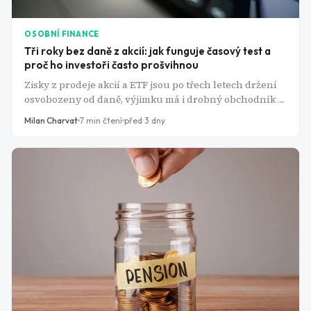
OSOBNÍ FINANCE
Tři roky bez daně z akcií: jak funguje časový test a
proč ho investoři často prošvihnou
Zisky z prodeje akcií a ETF jsou po třech letech držení
osvobozeny od daně, výjimku má i drobný obchodník s
ročním příjmem do 100 000 Kč. Pravidlo má ale řadu
Milan Charvat
7
min čtení
před 3 dny
háčků - dokoupení stejné akcie, navýšení jmenovité
hodnoty nebo špatně spárovaný prodej dokážou
osvobození zhatit i po letech držení.