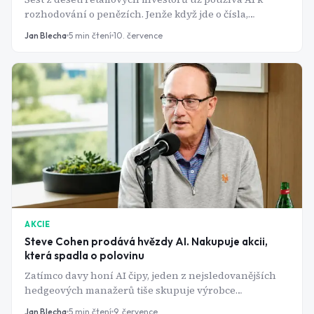
rozhodování o penězích. Jenže když jde o čísla,
ChatGPT si je klidně vymyslí. A u důchodu se taková
Jan Blecha
5
min čtení
10. července
chyba nedá vzít zpět.
AKCIE
Steve Cohen prodává hvězdy AI. Nakupuje akcii,
která spadla o polovinu
Zatímco davy honí AI čipy, jeden z nejsledovanějších
hedgeových manažerů tiše skupuje výrobce
zdravotnických přístrojů, jehož akcie se propadly z
Jan Blecha
5
min čtení
9. července