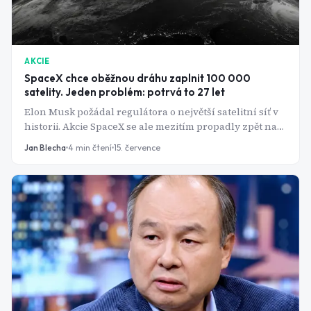
AKCIE
SpaceX chce oběžnou dráhu zaplnit 100 000
satelity. Jeden problém: potrvá to 27 let
Elon Musk požádal regulátora o největší satelitní síť v
historii. Akcie SpaceX se ale mezitím propadly zpět na
cenu z IPO. Co v plánu na internet celé planety nesedí?
Jan Blecha
4
min čtení
15. července