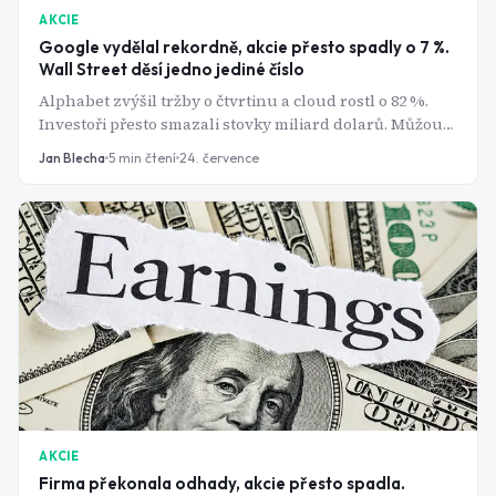
AKCIE
Google vydělal rekordně, akcie přesto spadly o 7 %.
Wall Street děsí jedno jediné číslo
Alphabet zvýšil tržby o čtvrtinu a cloud rostl o 82 %.
Investoři přesto smazali stovky miliard dolarů. Můžou
za to výdaje, které začínají připomínat závody ve
Jan Blecha
5
min čtení
24. července
zbrojení.
AKCIE
Firma překonala odhady, akcie přesto spadla.