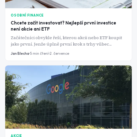
OSOBNÍ FINANCE
Chcete začít investovat? Nejlepší první investice
není akcie ani ETF
Začátečníci obvykle řeší, kterou akcii nebo ETF koupit
jako první. Jenže úplně první krok s trhy vůbec
nesouvisí - a právě jeho přeskočení stojí nováčky nejvíc
Jan Blecha
5
min čtení
2. července
peněz.
AKCIE