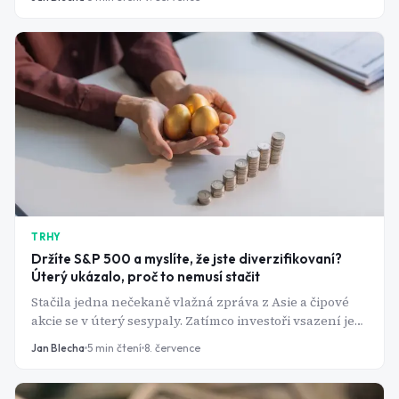
přes 100 dolarů pod 45. Co v tom vidí?
TRHY
Držíte S&P 500 a myslíte, že jste diverzifikovaní?
Úterý ukázalo, proč to nemusí stačit
Stačila jedna nečekaně vlažná zpráva z Asie a čipové
akcie se v úterý sesypaly. Zatímco investoři vsazení jen
na technologie zbledli, ti s rozloženým portfoliem
Jan Blecha
5
min čtení
8. července
klidně spali dál. Přesně o tom je diverzifikace.