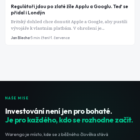
Regulátoři jdou po zlaté žíle Applu a Googlu. Teď se
přidal i Londýn
Britský dohled chce donutit Apple a Google, aby pustili
vývojáře k vlastním platbám. V ohrožení je
nejziskovější kout jejich byznysu - a je to další díl
Jan Blecha
5
min čtení
1. července
příběhu, který se odehrává po celém světě naráz.
NAŠE MISE
Investování není jen pro bohaté.
Je pro každého, kdo se rozhodne začít.
Warengo je místo, kde se z běžného člověka stává