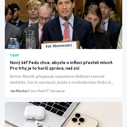
TRHY
Nový šéf Fedu chce, abyste o inflaci přestali mluvit.
Pro trhy je to horší zpráva, než zní
Kevin Warsh přepisuje samotnou definici cenové
stability. Zní to nevinně, jenže z rozhodování Fedu tím
dělá hádanku a hrozí zvýšením sazeb v době, kdy akcie
Jan Blecha
5
min čtení
17. července
stojí na rekordech.