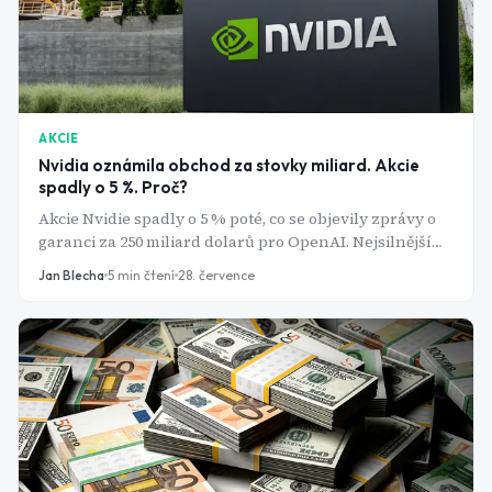
AKCIE
Nvidia oznámila obchod za stovky miliard. Akcie
spadly o 5 %. Proč?
Akcie Nvidie spadly o 5 % poté, co se objevily zprávy o
garanci za 250 miliard dolarů pro OpenAI. Nejsilnější
varování ale nepřišlo z burzy s akciemi.
Jan Blecha
5
min čtení
28. července