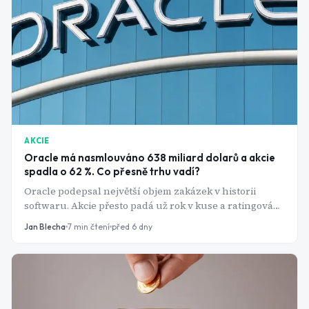
AKCIE
Oracle má nasmlouváno 638 miliard dolarů a akcie
spadla o 62 %. Co přesně trhu vadí?
Oracle podepsal největší objem zakázek v historii
softwaru. Akcie přesto padá už rok v kuse a ratingová
agentura ho poslala krok od junku. Ten rozpor má
Jan Blecha
7
min čtení
před 6 dny
jasné vysvětlení a nemá nic společného s tím, jestli je
P/E 22 nebo 40.