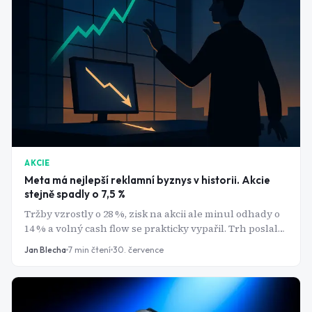
AKCIE
Meta má nejlepší reklamní byznys v historii. Akcie
stejně spadly o 7,5 %
Tržby vzrostly o 28 %, zisk na akcii ale minul odhady o
14 % a volný cash flow se prakticky vypařil. Trh poslal
akcie Meta dolů o víc než 7 %
Jan Blecha
7
min čtení
30. července