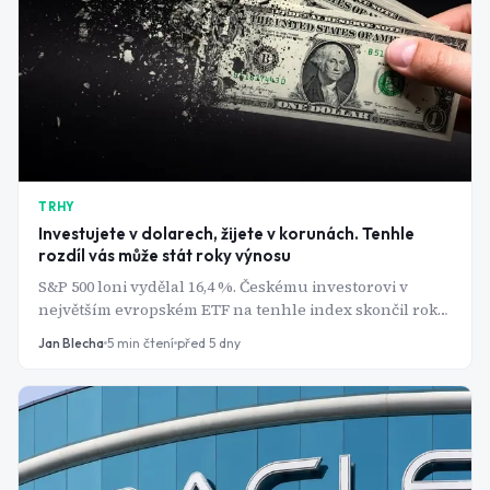
TRHY
Investujete v dolarech, žijete v korunách. Tenhle
rozdíl vás může stát roky výnosu
S&P 500 loni vydělal 16,4 %. Českému investorovi v
největším evropském ETF na tenhle index skončil rok
zhruba na nule. Mezi grafem indexu a vaším účtem
Jan Blecha
5
min čtení
před 5 dny
stojí kurz.