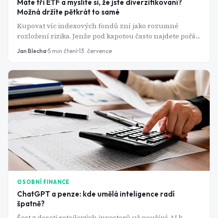
Máte tři ETF a myslíte si, že jste diverzifikovaní?
Možná držíte pětkrát to samé
Kupovat víc indexových fondů zní jako rozumné
rozložení rizika. Jenže pod kapotou často najdete pořád
dokola stejnou hrstku amerických technologických
Jan Blecha
5
min čtení
13. července
gigantů. Vítejte v pasti, které se říká překryv.
OSOBNÍ FINANCE
ChatGPT a penze: kde umělá inteligence radí
špatně?
Šest z deseti retailových investorů už používá AI k