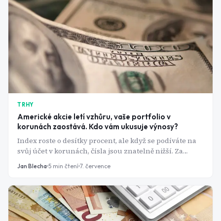
TRHY
Americké akcie letí vzhůru, vaše portfolio v
korunách zaostává. Kdo vám ukusuje výnosy?
Index roste o desítky procent, ale když se podíváte na
svůj účet v korunách, čísla jsou znatelně nižší. Za
rozdílem nestojí chyba brokera, ale měnové riziko - a
Jan Blecha
5
min čtení
7. července
silná koruna z něj udělala téma, které by neměl
přehlížet žádný český investor.