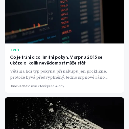
TRHY
Co je tržní a co limitní pokyn. V srpnu 2015 se
ukázalo, kolik nevědomost může stát
Většina lidí typ pokynu při nákupu jen proklikne,
protože bývá předvyplněný. Jedno srpnové ráno
ukázalo, co ta volba znamená ve chvíli, kdy se kniha
Jan Blecha
6
min čtení
před 4 dny
objednávek vyprázdní.