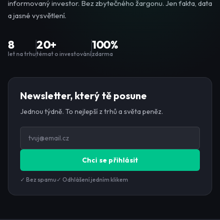
informovaný investor. Bez zbytečného žargonu. Jen fakta, data
a jasné vysvětlení.
8
20+
100%
let na trhu
témat o investování
zdarma
Newsletter, který tě posune
Jednou týdně. To nejlepší z trhů a světa peněz.
Chci se přihlásit
✓ Bez spamu
✓ Odhlášení jedním klikem