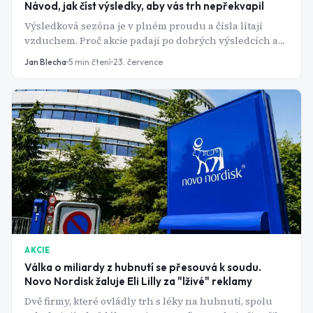
Návod, jak číst výsledky, aby vás trh nepřekvapil
Výsledková sezóna je v plném proudu a čísla lítají
vzduchem. Proč akcie padají po dobrých výsledcích a
co si z reportu skutečně přečíst?
Jan Blecha
5
min čtení
23. července
AKCIE
Válka o miliardy z hubnutí se přesouvá k soudu.
Novo Nordisk žaluje Eli Lilly za "lživé" reklamy
Dvě firmy, které ovládly trh s léky na hubnutí, spolu