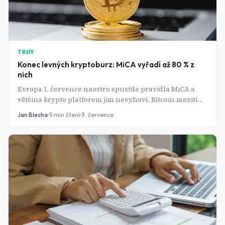
TRHY
Konec levných kryptoburz: MiCA vyřadí až 80 % z
nich
Evropa 1. července naostro spustila pravidla MiCA a
většina krypto platforem jim nevyhoví. Bitcoin mezitím
spadl na 21měsíční minimum a pár dní nato vyskočil o
Jan Blecha
5
min čtení
3. července
šest procent za den.