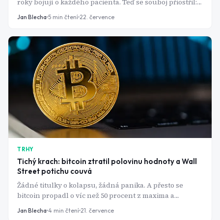
roky bojují o každého pacienta. Teď se souboj přiostřil:
Novo Nordisk táhne konkurenta k federálnímu soudu
Jan Blecha
5
min čtení
22. července
kvůli reklamám, které označuje za záměrně klamavé.
TRHY
Tichý krach: bitcoin ztratil polovinu hodnoty a Wall
Street potichu couvá
Žádné titulky o kolapsu, žádná panika. A přesto se
bitcoin propadl o víc než 50 procent z maxima a
instituce z něj stahují miliardy. Co se stalo s "digitálním
Jan Blecha
4
min čtení
21. července
zlatem", o kterém najednou nikdo nemluví?