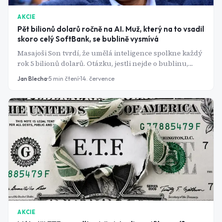
AKCIE
Pět bilionů dolarů ročně na AI. Muž, který na to vsadil
skoro celý SoftBank, se bublině vysmívá
Masajoši Son tvrdí, že umělá inteligence spolkne každý
rok 5 bilionů dolarů. Otázku, jestli nejde o bublinu,
označil za "nesmysl". Jeho vlastní firma přitom stojí a
Jan Blecha
5
min čtení
14. července
padá s jedinou sázkou.
AKCIE