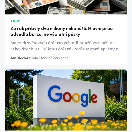
TRHY
Za rok přibyly dva miliony milionářů. Hlavní práci
odvedla burza, ne výplatní pásky
Majetek světových dolarových milionářů vyskočil na
rekordních 98,3 bilionu dolarů. Podle autorů zprávy za
tím stojí především jediná věc: mimořádný rok na
Jan Blecha
6
min čtení
27. července
akciových trzích.