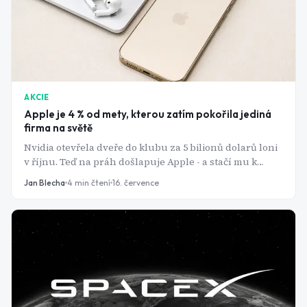
AKCIE
Apple je 4 % od mety, kterou zatím pokořila jediná
firma na světě
Nvidia otevřela dveře do klubu za 5 bilionů dolarů loni
v říjnu. Teď na práh došlapuje Apple - a stačí mu k
tomu překvapivě málo.
Jan Blecha
4
min čtení
16. července