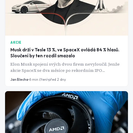
AKCIE
Musk drží v Tesle 13 %, ve SpaceX ovládá 84 % hlasů.
Sloučení by ten rozdíl smazalo
Elon Musk spojení svých dvou firem nevyloučil. Jenže
akcie SpaceX se dva měsíce po rekordním IPO
obchodují hluboko pod upisovací cenou a to mění
Jan Blecha
6
min čtení
před 2 dny
celou vyjednávací pozici.