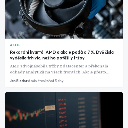
AKCIE
Rekordní kvartál AMD a akcie padá o 7 %. Dvě čísla
vyděsila trh víc, než ho potěšily tržby
AMD zdvojnásobila tržby z datacenter a překonala
odhady analytiků na všech frontách. Akcie přesto
během jediného dne ztratila přes sedm procent.
Jan Blecha
6
min čtení
před 3 dny
Vysvětlení má dvě jména: Helios a Elon Musk.