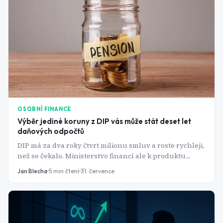
OSOBNÍ FINANCE
Výběr jediné koruny z DIP vás může stát deset let
daňových odpočtů
DIP má za dva roky čtvrt milionu smluv a roste rychleji,
než se čekalo. Ministerstvo financí ale k produktu
vydalo pravidla, ze kterých tři podstatná v žádné
Jan Blecha
5
min čtení
31. července
reklamě nenajdete.