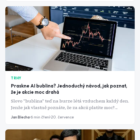
TRHY
Praskne AI bublina? Jednoduchý návod, jak poznat,
že je akcie moc drahá
Slovo "bublina" teď na burze létá vzduchem každý den.
Jenže jak vlastně poznáte, že za akcii platíte moc?
Vysvětlíme to na živém příkladu, který zrovna teď hýbe
Jan Blecha
6
min čtení
20. července
trhem.