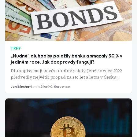
TRHY
„Nudné" dluhopisy položily banku a smazaly 30 % v
jediném roce. Jak doopravdy fungují?
Dluhopisy mají pověst nudné jistoty. Jenže v roce 2022
předvedly největší propad za sto let a letos v Česku
najednou nesou víc než spořicí účty. Jak tenhle trh
Jan Blecha
4
min čtení
6. července
funguje a proč ceny dluhopisů padají, když rostou
sazby?