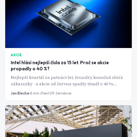
AKCIE
Intel hlásí nejlepší čísla za 15 let. Proč se akcie
propadly o 40 %?
Nejlepší kvartál za patnáct let, foundry konečně sbírá
zákazníky - a akcie od června spadly téměř o 40 %.
Comeback Intelu je reálný. Otázka je, kolik z něj už bylo
Jan Blecha
6
min čtení
29. července
v ceně.