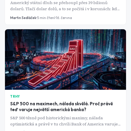
Americký státní dluh se přehoupl přes 39 bilionů
dolarů. Tlačí dolar dolů, a to se počítá i v korunách: kdo
drží americké akcie nebo S&P 500 ETF, může i při
Martin Sedláček
5
min čtení
16. června
rostoucím trhu skončit v mínusu.
TRHY
S&P 500 na maximech, nálada skvělá. Proč právě
teď varuje největší americká banka?
S&P 500 těsně pod historickými maximy, nálada
optimistická a právě v tu chvíli Bank of America varuje
před lavinovým prodejem ze strany automatizovaných