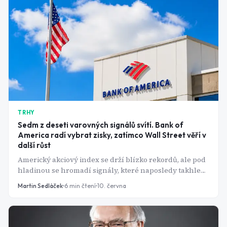
TRHY
Sedm z deseti varovných signálů svítí. Bank of
America radí vybrat zisky, zatímco Wall Street věří v
další růst
Americký akciový index se drží blízko rekordů, ale pod
hladinou se hromadí signály, které naposledy takhle
blikaly v únoru roku 2000. Banka, která je sleduje, má
Martin Sedláček
6
min čtení
10. června
jasný vzkaz: tohle není čas na hrdinství.