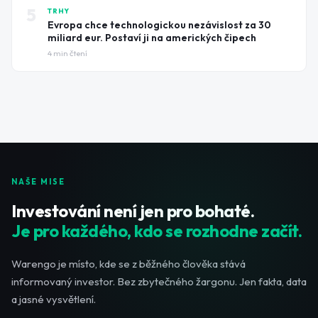
5
TRHY
Evropa chce technologickou nezávislost za 30
miliard eur. Postaví ji na amerických čipech
4
min čtení
NAŠE MISE
Investování není jen pro bohaté.
Je pro každého, kdo se rozhodne začít.
Warengo je místo, kde se z běžného člověka stává
informovaný investor. Bez zbytečného žargonu. Jen fakta, data
a jasné vysvětlení.