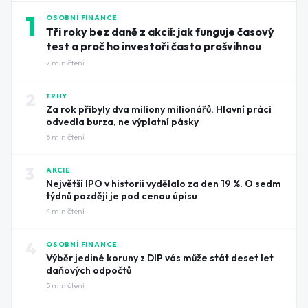
1
OSOBNÍ FINANCE
Tři roky bez daně z akcií: jak funguje časový
test a proč ho investoři často prošvihnou
7
min čtení
2
TRHY
Za rok přibyly dva miliony milionářů. Hlavní práci
odvedla burza, ne výplatní pásky
6
min čtení
3
AKCIE
Největší IPO v historii vydělalo za den 19 %. O sedm
týdnů později je pod cenou úpisu
4
min čtení
4
OSOBNÍ FINANCE
Výběr jediné koruny z DIP vás může stát deset let
daňových odpočtů
5
min čtení