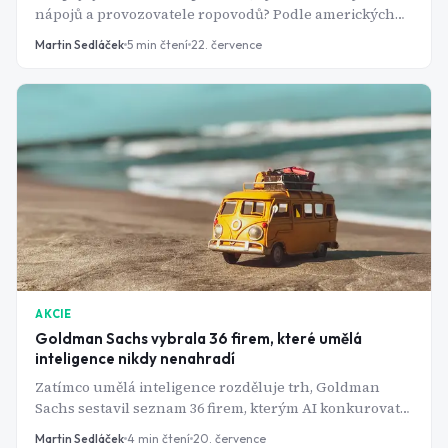
nápojů a provozovatele ropovodů? Podle amerických
analytiků jde o tři z nejspolehlivějších dividendových
Martin Sedláček
5
min čtení
22. července
strojů na burze.
AKCIE
Goldman Sachs vybrala 36 firem, které umělá
inteligence nikdy nenahradí
Zatímco umělá inteligence rozděluje trh, Goldman
Sachs sestavil seznam 36 firem, kterým AI konkurovat
nemůže. Spojuje je jedna věc - lidé je musí zažít osobně.
Martin Sedláček
4
min čtení
20. července