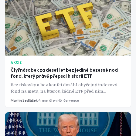
AKCIE
Čtyřnásobek za deset let bez jediné bezesné noci:
fond, který právě přepsal historii ETF
Bez tiskovky a bez konfet dosáhl obyčejný indexový
fond na metu, na kterou žádné ETF před ním
nedosáhlo. A jeho desetiletá bilance ukazuje, proč se
Martin Sedláček
4
min čtení
15. července
nevyplácí honit se za horkými novinkami.