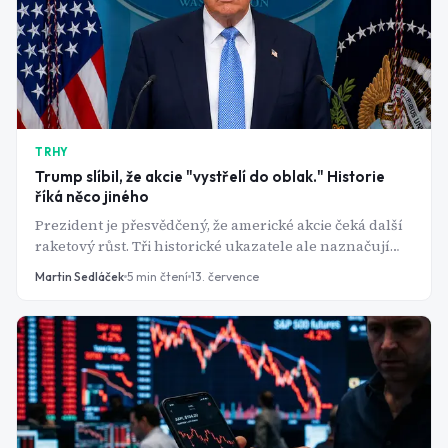
TRHY
Trump slíbil, že akcie "vystřelí do oblak." Historie
říká něco jiného
Prezident je přesvědčený, že americké akcie čeká další
raketový růst. Tři historické ukazatele ale naznačují
přesný opak - a všechny tři teď svítí červeně současně.
Martin Sedláček
5
min čtení
13. července