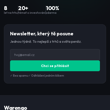
8
20+
100%
let na trhu
témat o investování
zdarma
Newsletter, který tě posune
Jednou týdně. To nejlepší z trhů a světa peněz.
Chci se přihlásit
✓ Bez spamu
✓ Odhlášení jedním klikem
Warengo