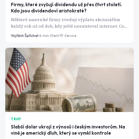
Firmy, které zvyšují dividendu už přes čtvrt století.
Kdo jsou dividendoví aristokraté?
Některé americké firmy zvedají výplatu akcionářům
každý rok už od dob, kdy ještě neexistoval internet. Co
tahle exkluzivní skupina nabízí a kde má slabiny?
Vojtěch Šplíchal
4
min čtení
19. června
TRHY
Slabší dolar ukrojí z výnosů i českým investorům. Na
vině je americký dluh, který se vymkl kontrole