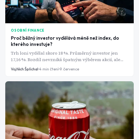
OSOBNÍ FINANCE
Proč běžný investor vydělává méně než index, do
kterého investuje?
Trh loni vydělal skoro 18 %. Průměrný investor jen
17,16 %. Rozdíl nevzniká špatným výběrem akcií, ale
pár opakovanými chybami, kterých se dopouští skoro
Vojtěch Šplíchal
4
min čtení
9. července
každý začátečník.