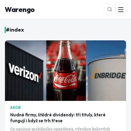
Warengo
#
index
NOVÉ
AKCIE
Nudné firmy, štědré dividendy: tři tituly, které
fungují i když se trh třese
Co spojuje mobilního operátora, výrobce kolových