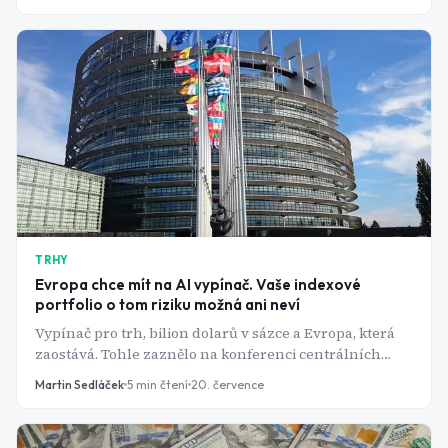
TRHY
Evropa chce mít na AI vypínač. Vaše indexové
portfolio o tom riziku možná ani neví
Vypínač pro trh, bilion dolarů v sázce a Evropa, která
zaostává. Tohle zaznělo na konferenci centrálních
bank v Sintře.
Martin Sedláček
5
min čtení
20. července