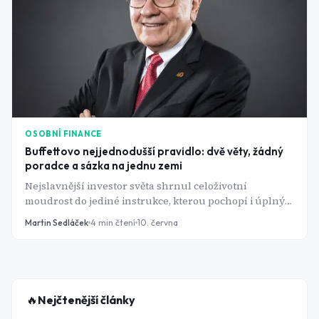
OSOBNÍ FINANCE
Buffettovo nejjednodušší pravidlo: dvě věty, žádný
poradce a sázka na jednu zemi
Nejslavnější investor světa shrnul celoživotní
moudrost do jediné instrukce, kterou pochopí i úplný
začátečník. Spor o to, jestli je geniální, nebo příliš
Martin Sedláček
4
min čtení
10. června
odvážná, trvá dodnes.
🔥
Nejčtenější články