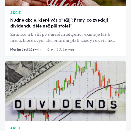
AKCIE
Nudné akcie, které vás přežijí: firmy, co zvedají
dividendu déle než půl století
Zatímco trh šílí po umělé inteligenci, existuje klub
firem, které svým akcionářům platí každý rok víc už
přes půl století. Říká se jim Dividend Kings - a jsou
Martin Sedláček
4
min čtení
30. června
nudné přesně tak, jak má spolehlivý příjem být.
AKCIE