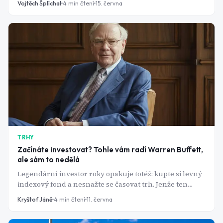
Vojtěch Šplíchal
4
min čtení
15. června
fondů. Spouštěcí mechanismus je překvapivě
jednoduchý.
TRHY
Začínáte investovat? Tohle vám radí Warren Buffett,
ale sám to nedělá
Legendární investor roky opakuje totéž: kupte si levný
indexový fond a nesnažte se časovat trh. Jenže ten
index dnes ze 41 % tvoří deset firem a Berkshire drží
Kryštof Jáně
4
min čtení
11. června
rekordních 397 miliard dolarů v hotovosti. Jak to jde
dohromady?