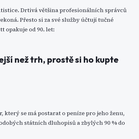
atistice. Drtivá většina profesionálních správců
oná. Přesto si za své služby účtují tučné
t opakuje od 90. let:
jší než trh, prostě si ho kupte
r, který se má postarat o peníze pro jeho ženu,
odobých státních dluhopisů a zbylých 90 % do