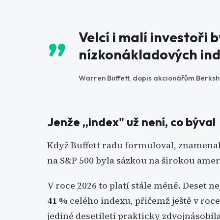
Velcí i malí investoři 
nízkonákladových ind
Warren Buffett, dopis akcionářům Berks
Jenže „index" už není, co býval
Když Buffett radu formuloval, znamenal
na S&P 500 byla sázkou na širokou ame
V roce 2026 to platí stále méně. Deset n
41 %
celého indexu, přičemž ještě v roc
jediné desetiletí prakticky zdvojnásobila.