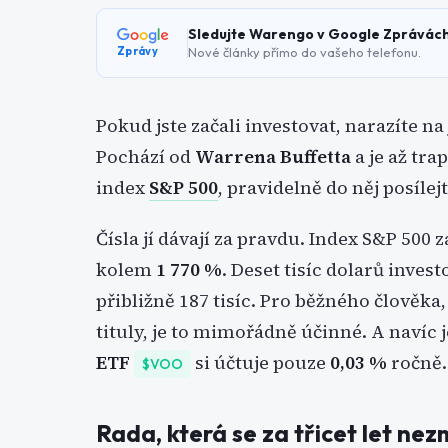
Sledujte Warengo v Google Zprávác
Nové články přímo do vašeho telefonu.
Zprávy
Pokud jste začali investovat, narazíte na
Pochází od
Warrena Buffetta
a je až tra
index
S&P 500
, pravidelně do něj posíle
Čísla jí dávají za pravdu. Index S&P 500 
kolem
1 770 %
. Deset tisíc dolarů inve
přibližně 187 tisíc. Pro běžného člověka
tituly, je to mimořádně účinné. A navíc 
ETF
si účtuje pouze
0,03 %
ročně.
$VOO
Rada, která se za třicet let nez