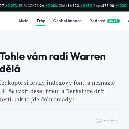
07
EUR/CZK
24,24
Zlato
$4 320
Ropa
$78,08
+0,07%
+0,08%
+0,48%
+1,02%
Podcast
Akcie
Trhy
Osobní finance
NOVÉ
 Tohle vám radí Warren
edělá
ž: kupte si levný indexový fond a nesnažte
e 41 % tvoří deset firem a Berkshire drží
vosti. Jak to jde dohromady?
4
min čtení