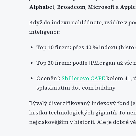
Alphabet
,
Broadcom
,
Microsoft
a
Apple
Když do indexu nahlédnete, uvidíte v p
inteligenci:
Top 10 firem: přes 40 % indexu (histo
Top 20 firem: podle JPMorgan už víc n
Ocenění:
Shillerovo CAPE
kolem 41, 
splasknutím dot-com bubliny
Bývalý diverzifikovaný indexový fond je
hrstku technologických gigantů. To není
nejziskovějším v historii. Ale je dobré vě