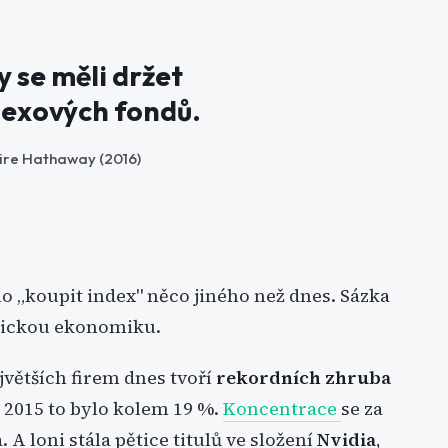
by se měli držet
exových fondů.
hire Hathaway (2016)
o „koupit index" něco jiného než dnes. Sázka
rickou ekonomiku.
ejvětších firem dnes tvoří
rekordních zhruba
e 2015 to bylo kolem 19 %.
Koncentrace
se za
 A loni stála pětice titulů ve složení
Nvidia
,