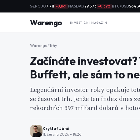
S&P 500
7 711
NASDAQ
29 373
BTC/USD
$64 3
−0,16%
−0,39%
Warengo
INVESTIČNÍ MAGAZÍN
Warengo
/
Trhy
Začínáte investovat?
Buffett, ale sám to n
Legendární investor roky opakuje toté
se časovat trh. Jenže ten index dnes z
rekordních 397 miliard dolarů v hoto
Kryštof Jáně
11. června 2026 - 18:26