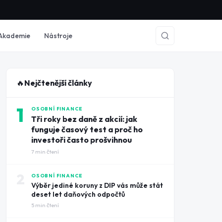
Akademie
Nástroje
🔥
Nejčtenější články
1
OSOBNÍ FINANCE
Tři roky bez daně z akcií: jak
funguje časový test a proč ho
investoři často prošvihnou
7
min čtení
2
OSOBNÍ FINANCE
Výběr jediné koruny z DIP vás může stát
deset let daňových odpočtů
5
min čtení