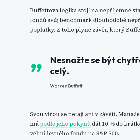
Buffettova logika stojí na nepříjemné st
fondů svůj benchmark dlouhodobě nepřek
poplatky. Z toho plyne závěr, který Buffet
Nesnažte se být chytře
celý.
Warren Buffett
Svou vírou se netají ani v závěti. Manaže
má
podle jeho pokynů
dát 10 % do krátk
velmi levného fondu na S&P 500.