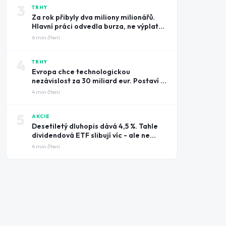
3
TRHY
Za rok přibyly dva miliony milionářů.
Hlavní práci odvedla burza, ne výplatní
pásky
6
min čtení
4
TRHY
Evropa chce technologickou
nezávislost za 30 miliard eur. Postaví ji
na amerických čipech
4
min čtení
5
AKCIE
Desetiletý dluhopis dává 4,5 %. Tahle
dividendová ETF slibují víc - ale ne
zadarmo
4
min čtení