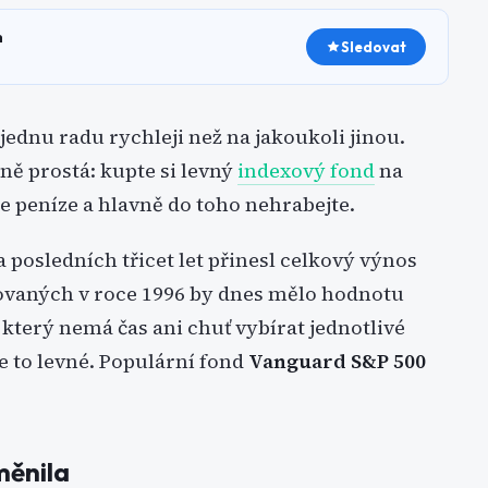
h
Sledovat
 jednu radu rychleji než na jakoukoli jinou.
pně prostá: kupte si levný
indexový fond
na
jte peníze a hlavně do toho nehrabejte.
za posledních třicet let přinesl celkový výnos
stovaných v roce 1996 by dnes mělo hodnotu
, který nemá čas ani chuť vybírat jednotlivé
je to levné. Populární fond
Vanguard S&P 500
měnila