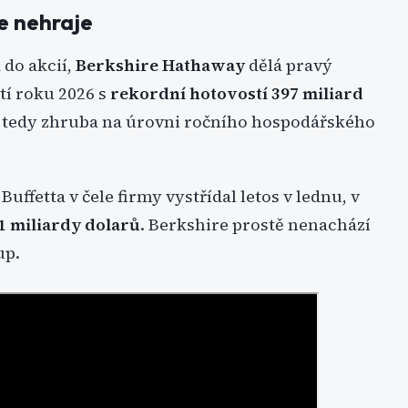
e nehraje
 do akcií,
Berkshire Hathaway
dělá pravý
tí roku 2026 s
rekordní hotovostí 397 miliard
n, tedy zhruba na úrovni ročního hospodářského
 Buffetta v čele firmy vystřídal letos v lednu, v
,1 miliardy dolarů
. Berkshire prostě nenachází
up.