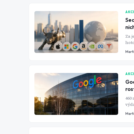
AKC
Sed
nic
Za j
hoto
ten
Mart
AKC
Goo
ros
460 
výda
rozj
Mart