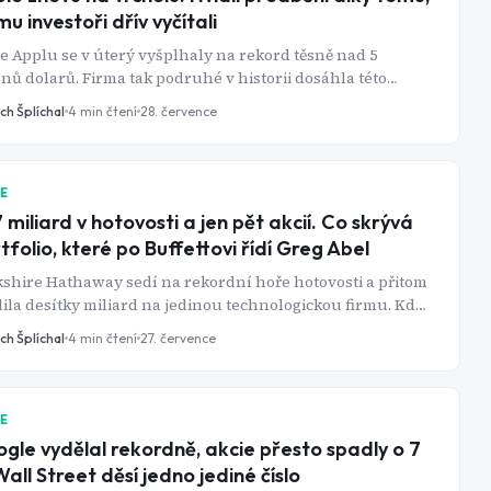
mu investoři dřív vyčítali
e Applu se v úterý vyšplhaly na rekord těsně nad 5
onů dolarů. Firma tak podruhé v historii dosáhla této
ice - a připravila Nvidii o titul nejhodnotnější společnosti
ch Šplíchal
4
min čtení
28. července
a.
IE
 miliard v hotovosti a jen pět akcií. Co skrývá
tfolio, které po Buffettovi řídí Greg Abel
shire Hathaway sedí na rekordní hoře hotovosti a přitom
ila desítky miliard na jedinou technologickou firmu. Kdo
ím rozhodnutím skutečně stojí?
ch Šplíchal
4
min čtení
27. července
IE
gle vydělal rekordně, akcie přesto spadly o 7
Wall Street děsí jedno jediné číslo