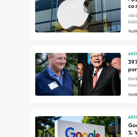
co 
Akci
bili
hran
Vojtě
svět
AKC
397
por
Berk
vsad
za t
Vojtě
AKC
Goo
%. 