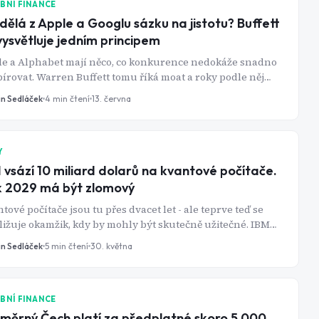
BNÍ FINANCE
dělá z Apple a Googlu sázku na jistotu? Buffett
vysvětluje jedním principem
le a Alphabet mají něco, co konkurence nedokáže snadno
írovat. Warren Buffett tomu říká moat a roky podle něj
rá akcie. Co to v praxi znamená a proč zrovna tyhle dvě
in Sedláček
4
min čtení
13. června
y?
Y
 vsází 10 miliard dolarů na kvantové počítače.
 2029 má být zlomový
tové počítače jsou tu přes dvacet let - ale teprve teď se
ližuje okamžik, kdy by mohly být skutečně užitečné. IBM
 být u toho jako první.
in Sedláček
5
min čtení
30. května
BNÍ FINANCE
měrný Čech platí za předplatné skoro 5 000