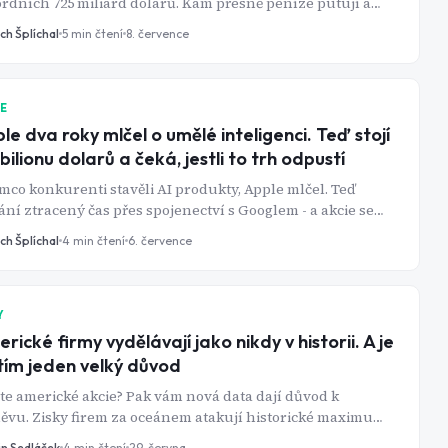
rdních 725 miliard dolarů. Kam přesně peníze putují a
díky nim reálně bohatne?
ch Šplíchal
5
min čtení
8. července
IE
le dva roky mlčel o umělé inteligenci. Teď stojí
 bilionu dolarů a čeká, jestli to trh odpustí
mco konkurenti stavěli AI produkty, Apple mlčel. Teď
ní ztracený čas přes spojenectví s Googlem - a akcie se
 u rekordů. Má to smysl i za současnou cenu?
ch Šplíchal
4
min čtení
6. července
Y
rické firmy vydělávají jako nikdy v historii. A je
tím jeden velký důvod
te americké akcie? Pak vám nová data dají důvod k
vu. Zisky firem za oceánem atakují historické maximum.
i kapitalisté začínají krčit obočí.
in Sedláček
4
min čtení
29. června