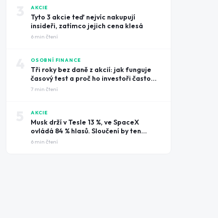
3
AKCIE
Tyto 3 akcie teď nejvíc nakupují
insideři, zatímco jejich cena klesá
6
min čtení
4
OSOBNÍ FINANCE
Tři roky bez daně z akcií: jak funguje
časový test a proč ho investoři často
prošvihnou
7
min čtení
5
AKCIE
Musk drží v Tesle 13 %, ve SpaceX
ovládá 84 % hlasů. Sloučení by ten
rozdíl smazalo
6
min čtení