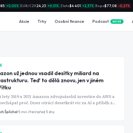
885
EUR/CZK
24,23
Zlato
$4 401
Ropa
$77,08
+0,00%
+0,01%
+2,37%
−0,27%
Podcast
Akcie
Trhy
Osobní finance
NOVÉ
IE
zon už jednou vsadil desítky miliard na
rastrukturu. Teď to dělá znovu, jen v jiném
ítku
 lety 2019 a 2021 Amazon zdvojnásobil investice do AWS a
nechápal proč. Dnes utrácí desetkrát víc za AI a příběh se
uje.
ch Šplíchal
5
min čtení
před 5 dny