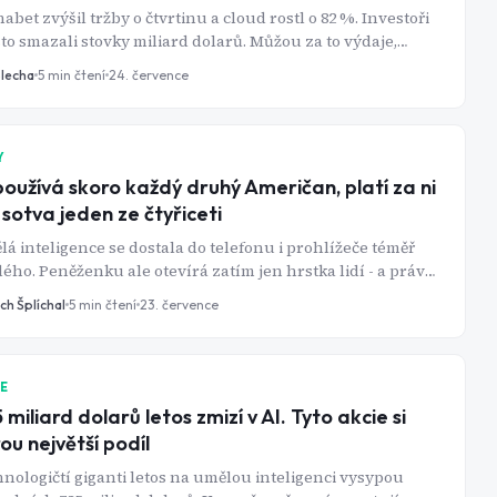
abet zvýšil tržby o čtvrtinu a cloud rostl o 82 %. Investoři
to smazali stovky miliard dolarů. Můžou za to výdaje,
é začínají připomínat závody ve zbrojení.
Blecha
5
min čtení
24. července
Y
používá skoro každý druhý Američan, platí za ni
 sotva jeden ze čtyřiceti
á inteligence se dostala do telefonu i prohlížeče téměř
ého. Peněženku ale otevírá zatím jen hrstka lidí - a právě
éhle mezeře stojí sázka investorů za stovky miliard
ch Šplíchal
5
min čtení
23. července
rů.
IE
 miliard dolarů letos zmizí v AI. Tyto akcie si
ou největší podíl
nologičtí giganti letos na umělou inteligenci vysypou