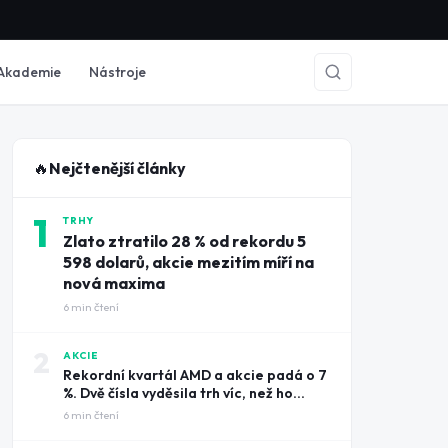
Akademie
Nástroje
🔥
Nejčtenější články
1
TRHY
Zlato ztratilo 28 % od rekordu 5
598 dolarů, akcie mezitím míří na
nová maxima
6
min čtení
2
AKCIE
Rekordní kvartál AMD a akcie padá o 7
%. Dvě čísla vyděsila trh víc, než ho
potěšily tržby
6
min čtení