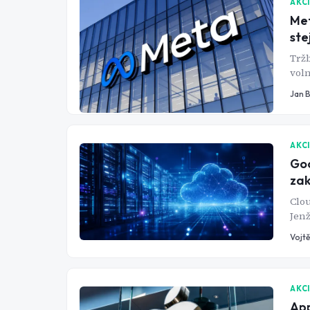
AKC
Met
ste
Tržb
voln
dolů
Jan 
AKC
Goo
zak
Clou
Jenž
boom
Vojtě
AKC
App