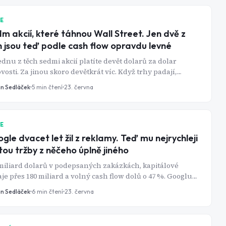
IE
m akcií, které táhnou Wall Street. Jen dvě z
h jsou teď podle cash flow opravdu levné
ednu z těch sedmi akcií platíte devět dolarů za dolar
vosti. Za jinou skoro devětkrát víc. Když trhy padají,
hle rozdíl najednou znamená všechno.
in Sedláček
5
min čtení
23. června
IE
gle dvacet let žil z reklamy. Teď mu nejrychleji
tou tržby z něčeho úplně jiného
miliard dolarů v podepsaných zakázkách, kapitálové
je přes 180 miliard a volný cash flow dolů o 47 %. Googlu
ela AI tržby naplno - jen za pořádnou cenu.
in Sedláček
6
min čtení
23. června