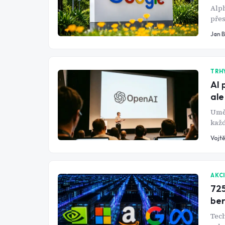
Alph
přes
kter
Jan 
TRH
AI 
ale
Uměl
každ
na t
Vojtě
dola
AKC
725
ber
Tech