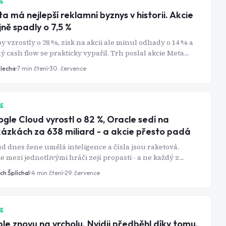
IE
a má nejlepší reklamní byznys v historii. Akcie
jně spadly o 7,5 %
y vzrostly o 28 %, zisk na akcii ale minul odhady o 14 % a
ý cash flow se prakticky vypařil. Trh poslal akcie Meta
 o víc než 7 %
Blecha
7
min čtení
30. července
IE
gle Cloud vyrostl o 82 %, Oracle sedí na
ázkách za 638 miliard - a akcie přesto padá
d dnes žene umělá inteligence a čísla jsou raketová.
e mezi jednotlivými hráči zejí propasti - a ne každý z
u těží stejně.
ch Šplíchal
4
min čtení
29. července
IE
le znovu na vrcholu. Nvidii předběhl díky tomu,