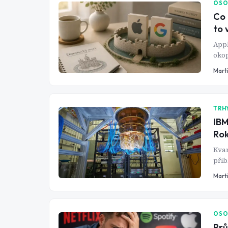
OSO
Co 
to 
App
okop
vybí
Mart
firm
TRH
IBM
Rok
Kvan
přib
chce
Mart
OSO
Prů