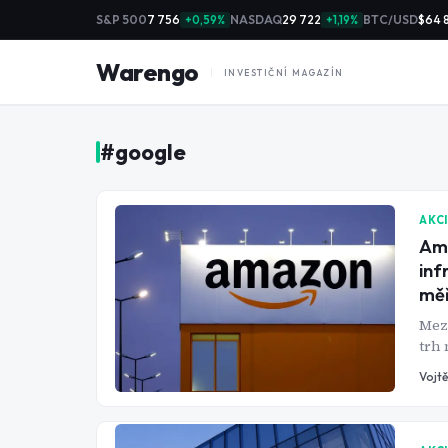
S&P 500
7 756
NASDAQ
29 722
BTC/USD
$64 
+0,59%
+1,19%
Warengo
INVESTIČNÍ MAGAZÍN
#
google
AKC
Ama
inf
měř
Mezi
trh 
opak
Vojtě