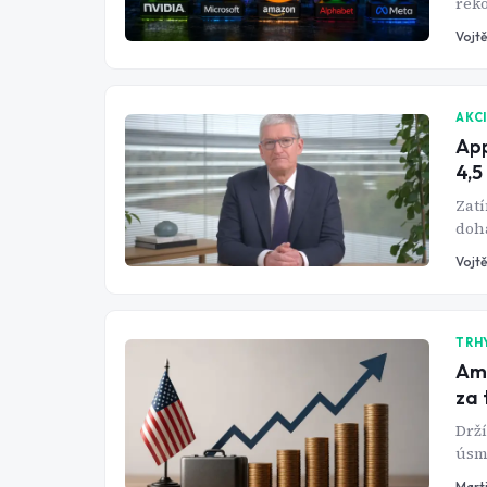
reko
kdo 
Vojtě
AKC
App
4,5
Zatí
dohá
drží
Vojtě
TRH
Ame
za 
Drží
úsmě
Ale 
Mart