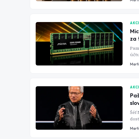
AKC
Mic
za 
Pamě
účtu
na ř
Mart
AKC
Paš
slo
Šéf 
dos
Skut
Mart