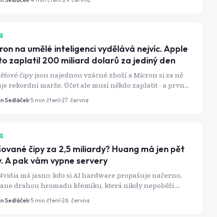
IE
ron na umělé inteligenci vydělává nejvíc. Apple
to zaplatil 200 miliard dolarů za jediný den
ťové čipy jsou najednou vzácné zboží a Micron si za ně
je rekordní marže. Účet ale musí někdo zaplatit - a první
adě byl Apple, jehož akcie spadly nejvíc za rok.
in Sedláček
5
min čtení
27. června
IE
ované čipy za 2,5 miliardy? Huang má jen pět
v. A pak vám vypne servery
Nvidia má jasno: kdo si AI hardware propašuje načerno,
tane drahou hromadu křemíku, která nikdy nepoběží.
ečná zbraň firmy totiž není čip, ale to, co přijde po něm.
in Sedláček
5
min čtení
26. června