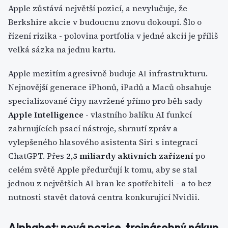
Apple zůstává největší pozicí, a nevylučuje, že
Berkshire akcie v budoucnu znovu dokoupí. Šlo o
řízení rizika - polovina portfolia v jedné akcii je příliš
velká sázka na jednu kartu.
Apple mezitím agresivně buduje AI infrastrukturu.
Nejnovější generace iPhonů, iPadů a Maců obsahuje
specializované čipy navržené přímo pro běh sady
Apple Intelligence
- vlastního balíku AI funkcí
zahrnujících psací nástroje, shrnutí zpráv a
vylepšeného hlasového asistenta Siri s integrací
ChatGPT. Přes
2,5 miliardy aktivních zařízení
po
celém světě Apple předurčují k tomu, aby se stal
jednou z největších AI bran ke spotřebiteli - a to bez
nutnosti stavět datová centra konkurující Nvidii.
Alphabet: nová pozice, trojnásobný nákup