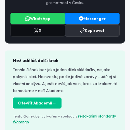
gramotnost v Česku.
WhatsApp
Messenger
X
Kopírovat
Než uděláš další krok
Tenhle článek ber jako jeden dílek skládačky, ne jako
pokyn k akci. Neinvestuj podle jediné zprávy - udělej si
vlastní analýzu. A jestli nevíš, jak na ni, krok za krokem tě
to naučíme v naší Akademii.
Otevřít Akademii
→
Tento článek byl vytvořen v souladu s
redakčními standardy
Warengo
.