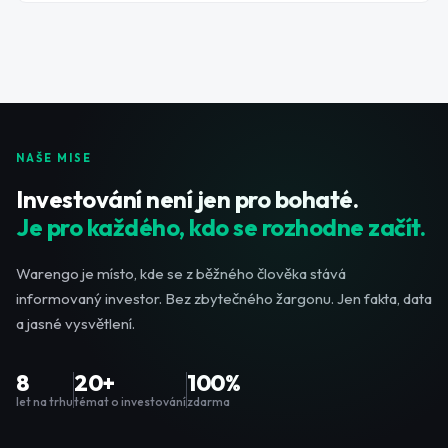
NAŠE MISE
Investování není jen pro bohaté.
Je pro každého, kdo se rozhodne začít.
Warengo je místo, kde se z běžného člověka stává
informovaný investor. Bez zbytečného žargonu. Jen fakta, data
a jasné vysvětlení.
8
20+
100%
let na trhu
témat o investování
zdarma