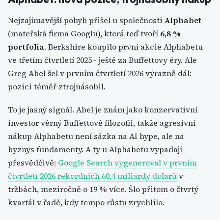
Nejzajímavější pohyb přišel u společnosti
Alphabet
(mateřská firma Googlu), která teď tvoří
6,8 %
portfolia
. Berkshire koupilo první akcie Alphabetu
ve třetím čtvrtletí 2025 - ještě za Buffettovy éry. Ale
Greg Abel šel v prvním čtvrtletí 2026 výrazně dál:
pozici téměř ztrojnásobil.
To je jasný signál. Abel je znám jako konzervativní
investor věrný Buffettově filozofii, takže agresivní
nákup Alphabetu není sázka na AI hype, ale na
byznys fundamenty. A ty u Alphabetu vypadají
přesvědčivě:
Google Search vygeneroval v prvním
čtvrtletí 2026 rekordních 60,4 miliardy dolarů
v
tržbách, meziročně o 19 % více. Šlo přitom o čtvrtý
kvartál v řadě, kdy tempo růstu zrychlilo.