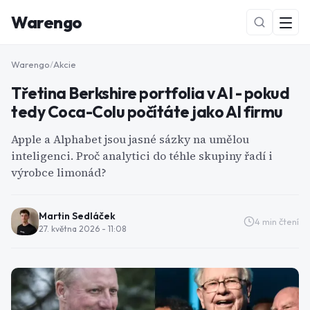
Warengo
Warengo
/
Akcie
Třetina Berkshire portfolia v AI - pokud
tedy Coca-Colu počítáte jako AI firmu
Apple a Alphabet jsou jasné sázky na umělou
inteligenci. Proč analytici do téhle skupiny řadí i
výrobce limonád?
NOVÉ
Martin Sedláček
4
min čtení
27. května 2026 - 11:08