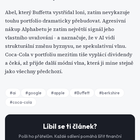
Abel, který Buffetta vystřídal loni, zatím nevykazuje
touhu portfolio dramaticky přebudovat. Agresivní
nákup Alphabetu je zatím největší signál jeho
vlastního uvažování - a naznačuje, že v AI vidí
strukturální změnu byznysu, ne spekulativní vlnu.
Coca-Cola v portfoliu mezitím tiše vyplácí dividendy
a čeká, až přijde další módní vlna, která ji mine stejně
jako všechny předchozí.
#
ai
#
google
#
apple
#
Buffett
#
berkshire
#
coca-cola
Líbil se ti článek?
Pošli ho přátelům. Každé sdílení pomáhá šířit finanční