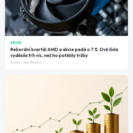
AKCIE
Rekordní kvartál AMD a akcie padá o 7 %. Dvě čísla
vyděsila trh víc, než ho potěšily tržby
6
min -
Jan Blecha