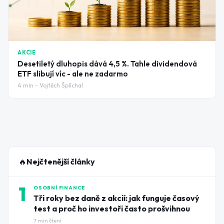
AKCIE
Desetiletý dluhopis dává 4,5 %. Tahle dividendová
ETF slibují víc - ale ne zadarmo
4
min -
Vojtěch Šplíchal
🔥
Nejčtenější články
1
OSOBNÍ FINANCE
Tři roky bez daně z akcií: jak funguje časový
test a proč ho investoři často prošvihnou
7
min čtení