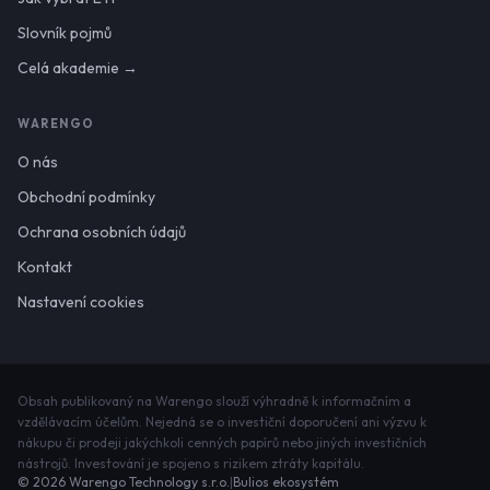
Slovník pojmů
Celá akademie →
WARENGO
O nás
Obchodní podmínky
Ochrana osobních údajů
Kontakt
Nastavení cookies
Obsah publikovaný na Warengo slouží výhradně k informačním a
vzdělávacím účelům. Nejedná se o investiční doporučení ani výzvu k
nákupu či prodeji jakýchkoli cenných papírů nebo jiných investičních
nástrojů. Investování je spojeno s rizikem ztráty kapitálu.
©
2026
Warengo Technology s.r.o.
|
Bulios ekosystém