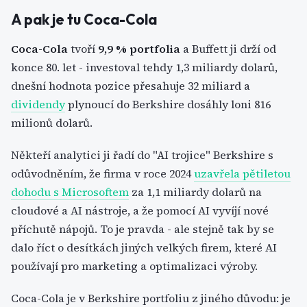
A pak je tu Coca-Cola
Coca-Cola
tvoří
9,9 % portfolia
a Buffett ji drží od
konce 80. let - investoval tehdy 1,3 miliardy dolarů,
dnešní hodnota pozice přesahuje 32 miliard a
dividendy
plynoucí do Berkshire dosáhly loni 816
milionů dolarů.
Někteří analytici ji řadí do "AI trojice" Berkshire s
odůvodněním, že firma v roce 2024
uzavřela pětiletou
dohodu s Microsoftem
za 1,1 miliardy dolarů na
cloudové a AI nástroje, a že pomocí AI vyvíjí nové
příchutě nápojů. To je pravda - ale stejně tak by se
dalo říct o desítkách jiných velkých firem, které AI
používají pro marketing a optimalizaci výroby.
Coca-Cola je v Berkshire portfoliu z jiného důvodu: je