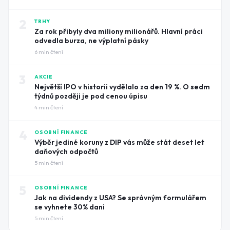
2
TRHY
Za rok přibyly dva miliony milionářů. Hlavní práci
odvedla burza, ne výplatní pásky
6
min čtení
3
AKCIE
Největší IPO v historii vydělalo za den 19 %. O sedm
týdnů později je pod cenou úpisu
4
min čtení
4
OSOBNÍ FINANCE
Výběr jediné koruny z DIP vás může stát deset let
daňových odpočtů
5
min čtení
5
OSOBNÍ FINANCE
Jak na dividendy z USA? Se správným formulářem
se vyhnete 30% dani
5
min čtení