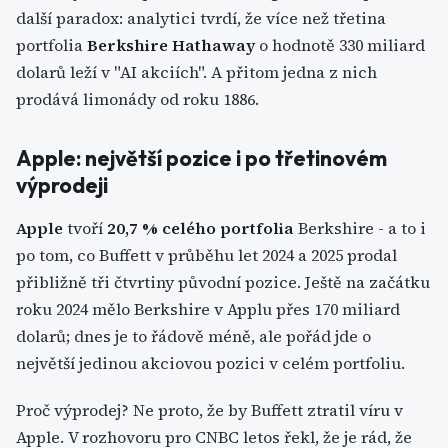
další paradox: analytici tvrdí, že více než třetina
portfolia
Berkshire Hathaway
o hodnotě 330 miliard
dolarů leží v "AI akciích". A přitom jedna z nich
prodává limonády od roku 1886.
Apple: největší pozice i po třetinovém
výprodeji
Apple
tvoří
20,7 % celého portfolia
Berkshire - a to i
po tom, co Buffett v průběhu let 2024 a 2025 prodal
přibližně tři čtvrtiny původní pozice. Ještě na začátku
roku 2024 mělo Berkshire v Applu přes 170 miliard
dolarů; dnes je to řádově méně, ale pořád jde o
největší jedinou akciovou pozici v celém portfoliu.
Proč výprodej? Ne proto, že by Buffett ztratil víru v
Apple. V rozhovoru pro CNBC letos řekl, že je rád, že