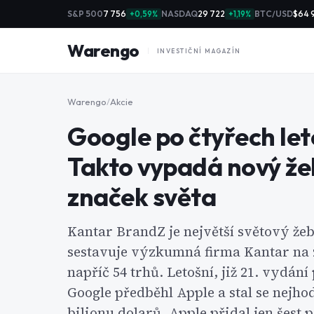
S&P 500
7 756
NASDAQ
29 722
BTC/USD
$64 
+0,59%
+1,19%
Warengo
INVESTIČNÍ MAGAZÍN
Warengo
/
Akcie
Google po čtyřech let
Takto vypadá nový že
značek světa
Kantar BrandZ je největší světový že
sestavuje výzkumná firma Kantar na z
napříč 54 trhů. Letošní, již 21. vydání
Google předběhl Apple a stal se nejho
bilionu dolarů. Apple přidal jen šest