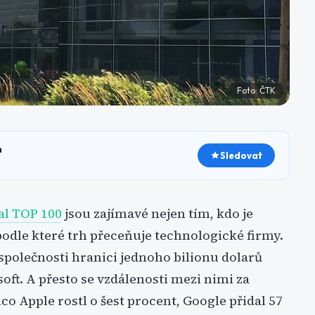
Foto:
ČTK
h
Sledovat
al TOP 100
jsou zajímavé nejen tím, kdo je
, podle které trh přeceňuje technologické firmy.
 společnosti hranici jednoho bilionu dolarů
oft. A přesto se vzdálenosti mezi nimi za
o Apple rostl o šest procent, Google přidal 57