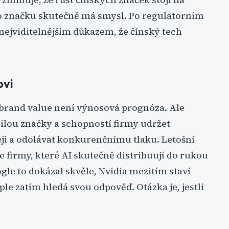
ro značku skutečně má smysl. Po regulatorním
nejviditelnějším důkazem, že čínský tech
ovi
brand value není výnosová prognóza. Ale
silou značky a schopností firmy udržet
ěji a odolávat konkurenčnímu tlaku. Letošní
je firmy, které AI skutečně distribuují do rukou
oogle to dokázal skvěle, Nvidia mezitím staví
ple zatím hledá svou odpověď. Otázka je, jestli