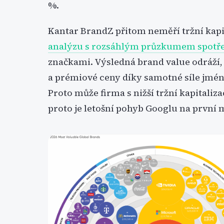
%.
Kantar BrandZ přitom neměří tržní kapi
analýzu s rozsáhlým průzkumem spotře
značkami. Výsledná brand value odráží, 
a prémiové ceny díky samotné síle jmén
Proto může firma s nižší tržní kapitaliza
proto je letošní pohyb Googlu na první m