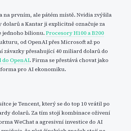
 na prvním, ale pátém místě. Nvidia zvýšila
dolarů a Kantar ji explicitně označuje za
e jednoho bilionu.
Procesory H100 a B200
ukturu, od OpenAI přes Microsoft až po
í závazky přesahující 40 miliard dolarů do
d do OpenAI
. Firma se přestává chovat jako
latforma pro AI ekonomiku.
ce je Tencent, který se do top 10 vrátil po
ardy dolarů. Za tím stojí kombinace oživení
orma WeChat a agresivní investice do AI
 zmiňuje, že růst čínských značek stojí na