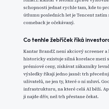
schopnosti jednat rychle tam, kde to p
útlumu posledních let je Tencent zatím 
comeback je očekávaný.
Co tenhle žebříček říká investor
Kantar BrandZ není akciový screener a 
historicky existuje silná korelace mezi 
prémiové ceny, získávat zákazníky levn
výsledky říkají jedno jasně: trh přeceňu
uživatelů, ne jen ty, které o ní mluví. G
infrastrukturu, na které celá AI běží. Ap
ji najde dřív, než trh přestane čekat.