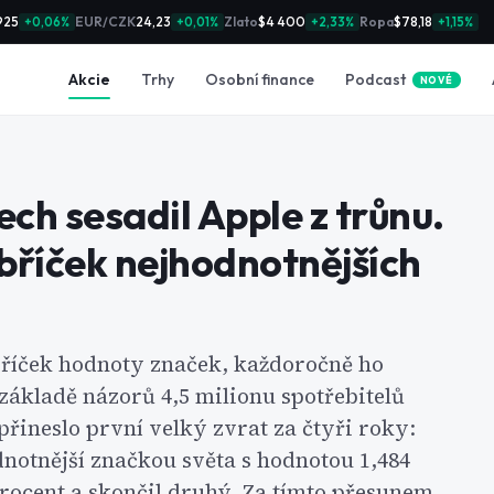
925
EUR/CZK
24,23
Zlato
$4 400
Ropa
$78,18
+0,06%
+0,01%
+2,33%
+1,15%
Podcast
Akcie
Trhy
Osobní finance
NOVÉ
ech sesadil Apple z trůnu.
bříček nejhodnotnějších
bříček hodnoty značek, každoročně ho
ákladě názorů 4,5 milionu spotřebitelů
 přineslo první velký zvrat za čtyři roky:
dnotnější značkou světa s hodnotou 1,484
 procent a skončil druhý. Za tímto přesunem