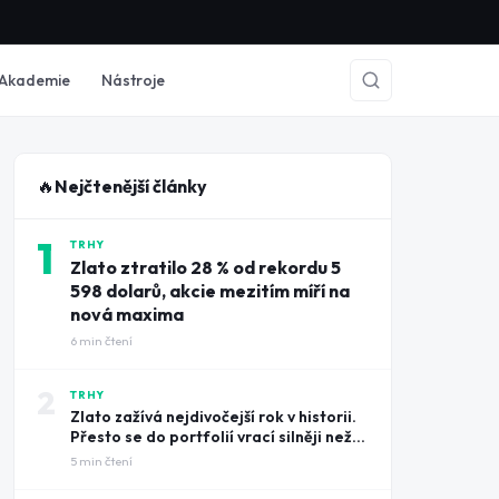
Akademie
Nástroje
🔥
Nejčtenější články
1
TRHY
Zlato ztratilo 28 % od rekordu 5
598 dolarů, akcie mezitím míří na
nová maxima
6
min čtení
2
TRHY
Zlato zažívá nejdivočejší rok v historii.
Přesto se do portfolií vrací silněji než
kdy dřív
5
min čtení