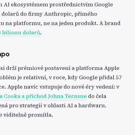
ým AI ekosystémem prostřednictvím Google
d dolarů do firmy Anthropic, přímého
ku na platformu, ne na jeden produkt. A brand
4 bilionu dolarů
.
mpo
 si drží prémiové postavení a platforma Apple
blém je relativní, v roce, kdy Google přidal 57
e. Apple navíc vstupuje do nové éry vedení: v
 Cooka a příchod Johna Ternuse
do čela
ná pro strategii v oblasti AI a hardwaru.
 viditelně promítla.