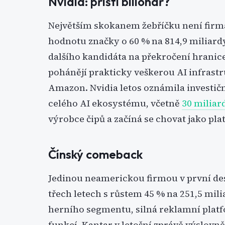
Nvidia: příští bilionář?
Největším skokanem žebříčku není firma
hodnotu značky o 60 % na 814,9 miliardy 
dalšího kandidáta na překročení hranic
pohánějí prakticky veškerou AI infrastr
Amazon. Nvidia letos oznámila investičn
celého AI ekosystému, včetně
30 miliar
výrobce čipů a začíná se chovat jako p
Čínský comeback
Jedinou neamerickou firmou v první desít
třech letech s růstem 45 % na 251,5 mili
herního segmentu, silná reklamní platf
funkcí. Kantar v letošní zprávě výslovně