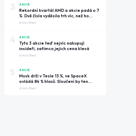
3
AKCIE
Rekordní kvartál AMD a akcie padá o 7
%. Dvě čísla vyděsila trh víc, než ho
potěšily tržby
6
min čtení
4
AKCIE
Tyto 3 akcie teď nejvíc nakupují
insideři, zatímco jejich cena klesá
6
min čtení
5
AKCIE
Musk drží v Tesle 13 %, ve SpaceX
ovládá 84 % hlasů. Sloučení by ten
rozdíl smazalo
6
min čtení