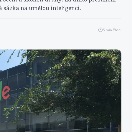
á sázka na umělou inteligenci.
3
min čtení