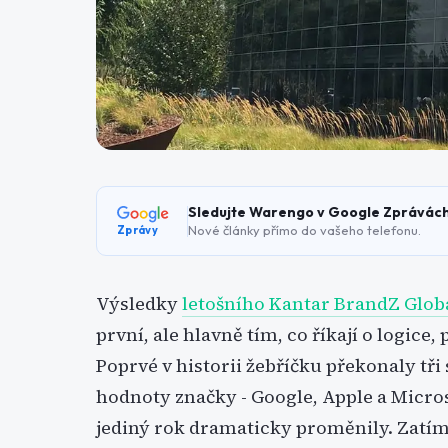
Sledujte Warengo v Google Zprávác
Nové články přímo do vašeho telefonu.
Zprávy
Výsledky
letošního Kantar BrandZ Glob
první, ale hlavně tím, co říkají o logice
Poprvé v historii žebříčku překonaly tři
hodnoty značky - Google, Apple a Micros
jediný rok dramaticky proměnily. Zatímc