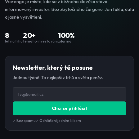
Warengo je místo, kde se z běžného člověka stává
informovaný investor. Bez zbytečného žargonu. Jen fakta, data
a jasné vysvětlení.
8
20+
100%
let na trhu
témat o investování
zdarma
Newsletter, který tě posune
Jednou týdně. To nejlepší z trhů a světa peněz.
Chci se přihlásit
✓ Bez spamu
✓ Odhlášení jedním klikem