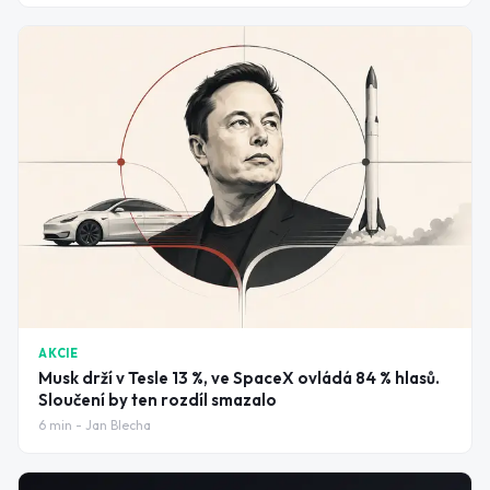
AKCIE
Musk drží v Tesle 13 %, ve SpaceX ovládá 84 % hlasů.
Sloučení by ten rozdíl smazalo
6
min -
Jan Blecha