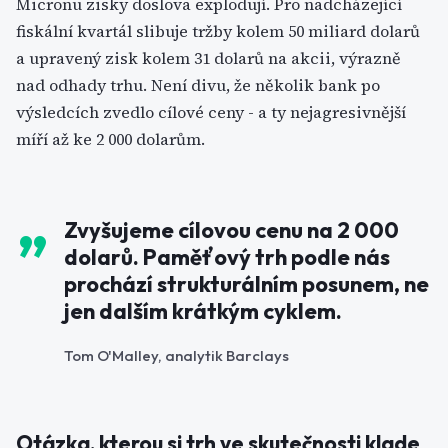
Micronu zisky doslova explodují. Pro nadcházející
fiskální kvartál slibuje tržby kolem 50 miliard dolarů
a upravený zisk kolem 31 dolarů na akcii, výrazně
nad odhady trhu. Není divu, že několik bank po
výsledcích zvedlo cílové ceny - a ty nejagresivnější
míří až ke 2 000 dolarům.
Zvyšujeme cílovou cenu na 2 000
dolarů. Paměťový trh podle nás
prochází strukturálním posunem, ne
jen dalším krátkým cyklem.
Tom O'Malley, analytik Barclays
Otázka, kterou si trh ve skutečnosti klade