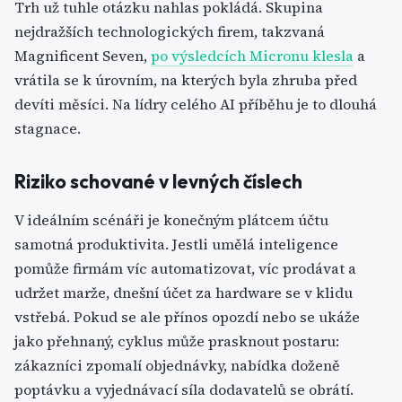
Trh už tuhle otázku nahlas pokládá. Skupina
nejdražších technologických firem, takzvaná
Magnificent Seven,
po výsledcích Micronu klesla
a
vrátila se k úrovním, na kterých byla zhruba před
devíti měsíci. Na lídry celého AI příběhu je to dlouhá
stagnace.
Riziko schované v levných číslech
V ideálním scénáři je konečným plátcem účtu
samotná produktivita. Jestli umělá inteligence
pomůže firmám víc automatizovat, víc prodávat a
udržet marže, dnešní účet za hardware se v klidu
vstřebá. Pokud se ale přínos opozdí nebo se ukáže
jako přehnaný, cyklus může prasknout postaru:
zákazníci zpomalí objednávky, nabídka doženě
poptávku a vyjednávací síla dodavatelů se obrátí.