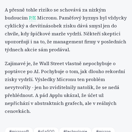
A přesně tohle riziko se schovává za nízkým
budoucím
P/E
Micronu. Paměťový byznys byl vždycky
cyklický a devítinásobek zisku dává smysl jen do
chvíle, kdy špičkové marže vydrží. Někteří skeptici
upozorňují i na to, že management firmy v posledních
týdnech akcie sám prodával.
Zajímavé je, že Wall Street vlastně nepochybuje o
poptávce po AI. Pochybuje o tom, jak dlouho rekordní
zisky vydrží. Výsledky Micronu ten problém
nevytvořily - jen ho zviditelnily natolik, že se nedá
přehlédnout. A pád Applu ukázal, že účet už
nepřichází v abstraktních grafech, ale v reálných
cenovkách.
#
microsoft
#
s&p500
#
technologie
#
micron