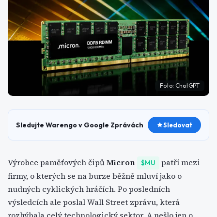
Foto:
ChatGPT
Sledujte Warengo v Google Zprávách
Sledovat
Výrobce paměťových čipů
Micron
patří mezi
$MU
firmy, o kterých se na burze běžně mluví jako o
nudných cyklických hráčích. Po posledních
výsledcích ale poslal Wall Street zprávu, která
rozhýbala celý technologický sektor. A nešlo jen o