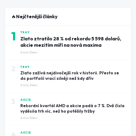
🔥
Nejčtenější články
1
TRHY
Zlato ztratilo 28 % od rekordu 5 598 dolarů,
akcie mezitím míří na nová maxima
6
min čtení
2
TRHY
Zlato zažívá nejdivočejší rok v historii. Přesto se
do portfolií vrací silněji než kdy dřív
5
min čtení
3
AKCIE
Rekordní kvartál AMD a akcie padá o 7 %. Dvě čísla
vyděsila trh víc, než ho potěšily tržby
6
min čtení
4
AKCIE