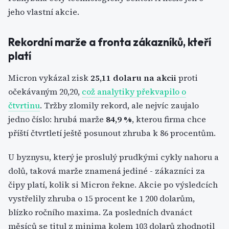
jeho vlastní akcie.
Rekordní marže a fronta zákazníků, kteří
platí
Micron vykázal zisk
25,11 dolaru na akcii
proti
očekávaným 20,20,
což analytiky překvapilo o
čtvrtinu
. Tržby zlomily rekord, ale nejvíc zaujalo
jedno číslo: hrubá marže
84,9 %
, kterou firma chce
příští čtvrtletí ještě posunout zhruba k 86 procentům.
U byznysu, který je proslulý prudkými cykly nahoru a
dolů, taková marže znamená jediné - zákazníci za
čipy platí, kolik si Micron řekne. Akcie po výsledcích
vystřelily zhruba o 15 procent ke 1 200 dolarům,
blízko ročního maxima. Za posledních dvanáct
měsíců se titul z minima kolem 103 dolarů zhodnotil