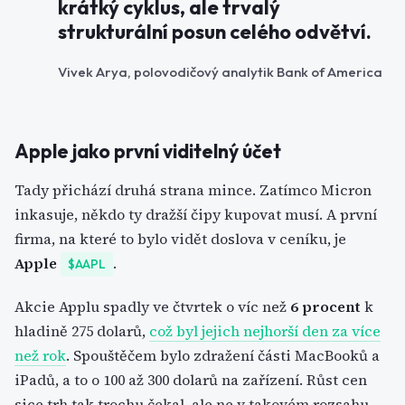
krátký cyklus, ale trvalý
strukturální posun celého odvětví.
Vivek Arya, polovodičový analytik Bank of America
Apple jako první viditelný účet
Tady přichází druhá strana mince. Zatímco Micron
inkasuje, někdo ty dražší čipy kupovat musí. A první
firma, na které to bylo vidět doslova v ceníku, je
Apple
.
$AAPL
Akcie Applu spadly ve čtvrtek o víc než
6 procent
k
hladině 275 dolarů,
což byl jejich nejhorší den za více
než rok
. Spouštěčem bylo zdražení části MacBooků a
iPadů, a to o 100 až 300 dolarů na zařízení. Růst cen
sice trh tak trochu čekal, ale ne v takovém rozsahu.