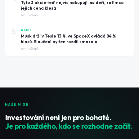
Tyto 3 akcie teď nejvíc nakupují insideři, zatímco
jejich cena klesá
6
min čtení
5
AKCIE
Musk drží v Tesle 13 %, ve SpaceX ovládá 84 %
hlasů. Sloučení by ten rozdíl smazalo
6
min čtení
NAŠE MISE
Investování není jen pro bohaté.
Je pro každého, kdo se rozhodne začít.