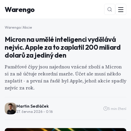
Warengo
Warengo
/
Akcie
Micron na umělé inteligenci vydělává
nejvíc. Apple za to zaplatil 200 miliard
dolarů za jediný den
Paměťové čipy jsou najednou vzácné zboží a Micron
si za ně účtuje rekordní marže. Účet ale musí někdo
NOVÉ
zaplatit - a první na řadě byl Apple, jehož akcie spadly
nejvíc za rok.
Martin Sedláček
5
min čtení
27. června 2026 - 0:16