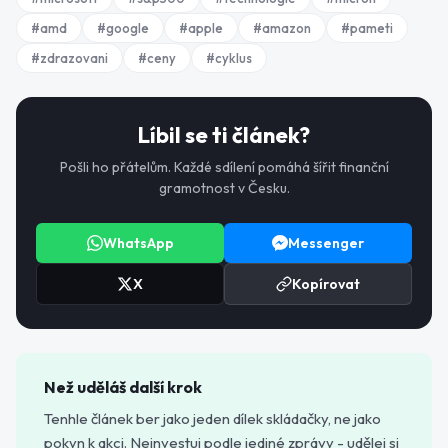
#
amd
#
google
#
apple
#
amazon
#
pameti
#
zdrazovani
#
ceny
#
cyklus
Líbil se ti článek?
Pošli ho přátelům. Každé sdílení pomáhá šířit finanční
gramotnost v Česku.
WhatsApp
Messenger
X
Kopírovat
Než uděláš další krok
Tenhle článek ber jako jeden dílek skládačky, ne jako
pokyn k akci. Neinvestuj podle jediné zprávy - udělej si