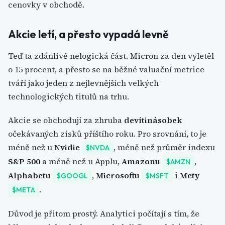
cenovky v obchodě.
Akcie letí, a přesto vypadá levně
Teď ta zdánlivě nelogická část. Micron za den vyletěl
o 15 procent, a přesto se na běžné valuační metrice
tváří jako jeden z nejlevnějších velkých
technologických titulů na trhu.
Akcie se obchodují za zhruba
devítinásobek
očekávaných zisků příštího roku. Pro srovnání, to je
méně než u
Nvidie
, méně než průměr indexu
$NVDA
S&P 500
a méně než u Applu,
Amazonu
,
$AMZN
Alphabetu
,
Microsoftu
i
Mety
$GOOGL
$MSFT
.
$META
Důvod je přitom prostý. Analytici počítají s tím, že