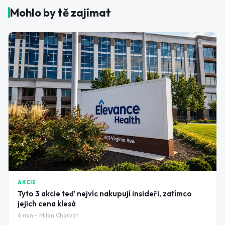
Mohlo by tě zajímat
AKCIE
Tyto 3 akcie teď nejvíc nakupují insideři, zatímco
jejich cena klesá
6
min -
Milan Charvat