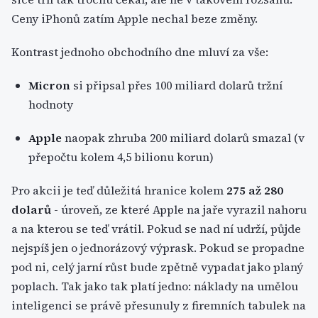
Ceny iPhonů zatím Apple nechal beze změny.
Kontrast jednoho obchodního dne mluví za vše:
Micron
si připsal přes 100 miliard dolarů tržní
hodnoty
Apple
naopak zhruba 200 miliard dolarů smazal (v
přepočtu kolem 4,5 bilionu korun)
Pro akcii je teď důležitá hranice kolem
275 až 280
dolarů
- úroveň, ze které Apple na jaře vyrazil nahoru
a na kterou se teď vrátil. Pokud se nad ní udrží, půjde
nejspíš jen o jednorázový výprask. Pokud se propadne
pod ni, celý jarní růst bude zpětně vypadat jako planý
poplach. Tak jako tak platí jedno: náklady na umělou
inteligenci se právě přesunuly z firemních tabulek na