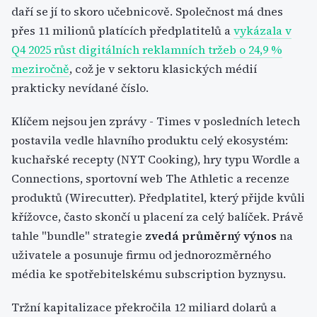
daří se jí to skoro učebnicově. Společnost má dnes
přes 11 milionů platících předplatitelů a
vykázala v
Q4 2025 růst digitálních reklamních tržeb o 24,9 %
meziročně
, což je v sektoru klasických médií
prakticky nevídané číslo.
Klíčem nejsou jen zprávy - Times v posledních letech
postavila vedle hlavního produktu celý ekosystém:
kuchařské recepty (NYT Cooking), hry typu Wordle a
Connections, sportovní web The Athletic a recenze
produktů (Wirecutter). Předplatitel, který přijde kvůli
křížovce, často skončí u placení za celý balíček. Právě
tahle "bundle" strategie
zvedá průměrný výnos
na
uživatele a posunuje firmu od jednorozměrného
média ke spotřebitelskému subscription byznysu.
Tržní kapitalizace překročila 12 miliard dolarů a