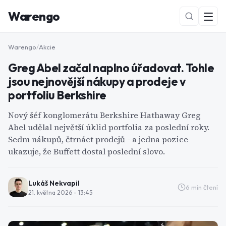
Warengo
Warengo
/
Akcie
Greg Abel začal naplno úřadovat. Tohle
jsou nejnovější nákupy a prodeje v
portfoliu Berkshire
Nový šéf konglomerátu Berkshire Hathaway Greg
Abel udělal největší úklid portfolia za poslední roky.
NOVÉ
Sedm nákupů, čtrnáct prodejů - a jedna pozice
ukazuje, že Buffett dostal poslední slovo.
Lukáš Nekvapil
6
min čtení
21. května 2026 - 13:45