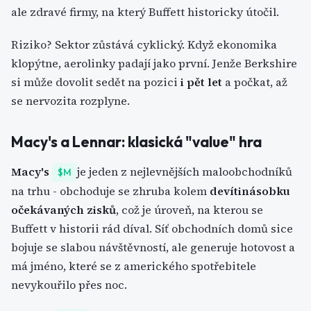
ale zdravé firmy, na který Buffett historicky útočil.
Riziko? Sektor zůstává cyklický. Když ekonomika
klopýtne, aerolinky padají jako první. Jenže Berkshire
si může dovolit sedět na pozici
i pět let
a počkat, až
se nervozita rozplyne.
Macy's a Lennar: klasická "value" hra
Macy's
je jeden z nejlevnějších maloobchodníků
$M
na trhu - obchoduje se zhruba kolem
devítinásobku
očekávaných zisků
, což je úroveň, na kterou se
Buffett v historii rád díval. Síť obchodních domů sice
bojuje se slabou návštěvností, ale generuje hotovost a
má jméno, které se z amerického spotřebitele
nevykouřilo přes noc.