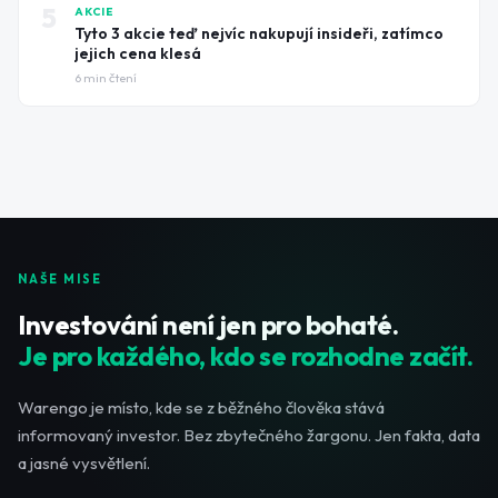
5
AKCIE
Tyto 3 akcie teď nejvíc nakupují insideři, zatímco
jejich cena klesá
6
min čtení
NAŠE MISE
Investování není jen pro bohaté.
Je pro každého, kdo se rozhodne začít.
Warengo je místo, kde se z běžného člověka stává
informovaný investor. Bez zbytečného žargonu. Jen fakta, data
a jasné vysvětlení.