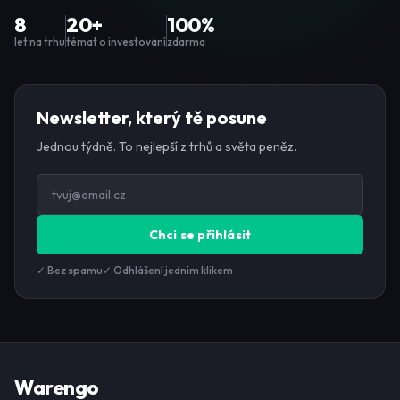
8
20+
100%
let na trhu
témat o investování
zdarma
Newsletter, který tě posune
Jednou týdně. To nejlepší z trhů a světa peněz.
Chci se přihlásit
✓ Bez spamu
✓ Odhlášení jedním klikem
Warengo