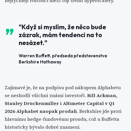
nejrychleji rostoucí mezi top třemi hyperscalery.
"Když si myslím, že něco bude
zázrak, mám tendenci na to
nesázet."
Warren Buffett, předseda představenstva
Berkshire Hathaway
Zajímavé je, že na podpisu pod nákupem Alphabetu
se neshodli všichni známí investoři.
Bill Ackman,
Stanley Druckenmiller i Altimeter Capital v Q1
2026 Alphabet naopak prodali
. Berkshire jde proti
hlavnímu hedge-fundovému proudu, což u Buffetta
historicky bývalo dobré znamení.