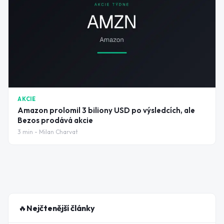
AKCIE
Amazon prolomil 3 biliony USD po výsledcích, ale
Bezos prodává akcie
3
min -
Milan Charvat
🔥
Nejčtenější články