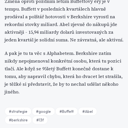
Změna oproti pozdním letům Buffettovy éry je v
tempu. Buffett v posledních kvartálech hlavně
prodával a polštář hotovosti v Berkshire vyrostl na
rekordní stovky miliard. Abel zjevně do nákupů jde
aktivněji - 15,94 miliardy dolarů investovaných za
jeden kvartál je solidní suma. Ne závratná, ale aktivní.
A pak je tu ta věc s Alphabetem. Berkshire zatím
nikdy nepojmenoval konkrétní osobu, která tu pozici
tlačí. Ale když se 95letý Buffett konečně dostane k
tomu, aby napravil chybu, která ho dvacet let strašila,
je těžké si představit, že by to nechal udělat někoho
jiného.
#
strategie
#
google
#
Buffett
#
Abel
#
berkshire
#
13f