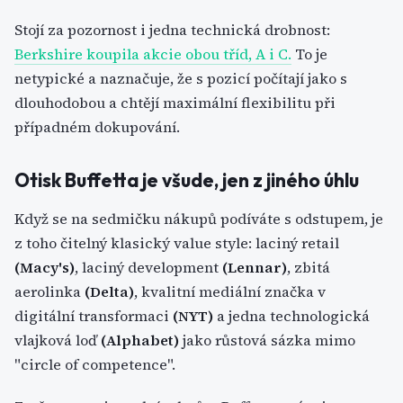
Stojí za pozornost i jedna technická drobnost:
Berkshire koupila akcie obou tříd, A i C.
To je
netypické a naznačuje, že s pozicí počítají jako s
dlouhodobou a chtějí maximální flexibilitu při
případném dokupování.
Otisk Buffetta je všude, jen z jiného úhlu
Když se na sedmičku nákupů podíváte s odstupem, je
z toho čitelný klasický value style: laciný retail
(Macy's)
, laciný development
(Lennar)
, zbitá
aerolinka
(Delta)
, kvalitní mediální značka v
digitální transformaci
(NYT)
a jedna technologická
vlajková loď
(Alphabet)
jako růstová sázka mimo
"circle of competence".