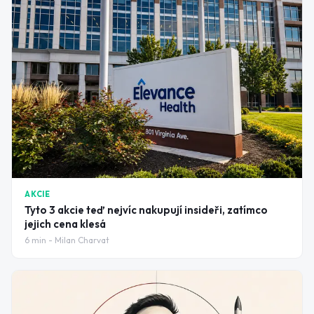
AKCIE
Tyto 3 akcie teď nejvíc nakupují insideři, zatímco
jejich cena klesá
6
min -
Milan Charvat