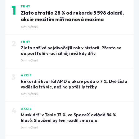
1
TRHY
Zlato ztratilo 28 % od rekordu 5 598 dolarů,
akcie mezitím míří na nová maxima
6
min čtení
2
TRHY
Zlato zažívá nejdivočejší rok v historii. Přesto se
do portfolií vrací silněji než kdy dřív
5
min čtení
3
AKCIE
Rekordní kvartál AMD a akcie padá o 7 %. Dvě čísla
vyděsila trh víc, než ho potěšily tržby
6
min čtení
4
AKCIE
Musk drží v Tesle 13 %, ve SpaceX ovládá 84 %
hlasů. Sloučení by ten rozdíl smazalo
6
min čtení