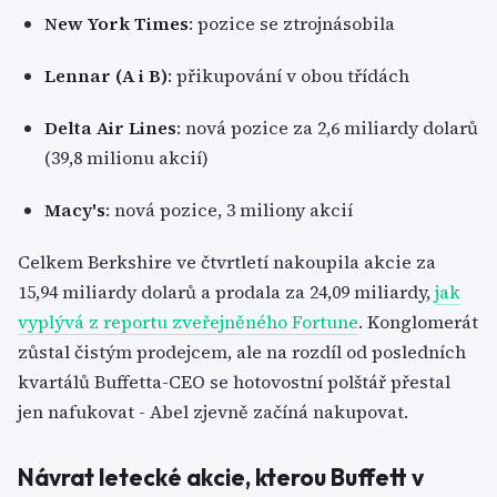
New York Times
: pozice se ztrojnásobila
Lennar (A i B)
: přikupování v obou třídách
Delta Air Lines
: nová pozice za 2,6 miliardy dolarů
(39,8 milionu akcií)
Macy's
: nová pozice, 3 miliony akcií
Celkem Berkshire ve čtvrtletí nakoupila akcie za
15,94 miliardy dolarů a prodala za 24,09 miliardy,
jak
vyplývá z reportu zveřejněného Fortune
. Konglomerát
zůstal čistým prodejcem, ale na rozdíl od posledních
kvartálů Buffetta-CEO se hotovostní polštář přestal
jen nafukovat - Abel zjevně začíná nakupovat.
Návrat letecké akcie, kterou Buffett v