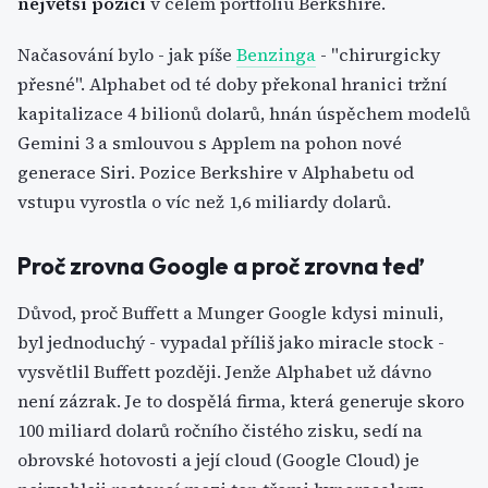
největší pozicí
v celém portfoliu Berkshire.
Načasování bylo - jak píše
Benzinga
- "chirurgicky
přesné". Alphabet od té doby překonal hranici tržní
kapitalizace 4 bilionů dolarů, hnán úspěchem modelů
Gemini 3 a smlouvou s Applem na pohon nové
generace Siri. Pozice Berkshire v Alphabetu od
vstupu vyrostla o víc než 1,6 miliardy dolarů.
Proč zrovna Google a proč zrovna teď
Důvod, proč Buffett a Munger Google kdysi minuli,
byl jednoduchý - vypadal příliš jako miracle stock -
vysvětlil Buffett později. Jenže Alphabet už dávno
není zázrak. Je to dospělá firma, která generuje skoro
100 miliard dolarů ročního čistého zisku, sedí na
obrovské hotovosti a její cloud (Google Cloud) je