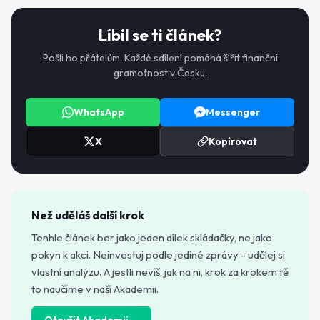
Líbil se ti článek?
Pošli ho přátelům. Každé sdílení pomáhá šířit finanční
gramotnost v Česku.
WhatsApp
Messenger
X
Kopírovat
Než uděláš další krok
Tenhle článek ber jako jeden dílek skládačky, ne jako
pokyn k akci. Neinvestuj podle jediné zprávy - udělej si
vlastní analýzu. A jestli nevíš, jak na ni, krok za krokem tě
to naučíme v naší Akademii.