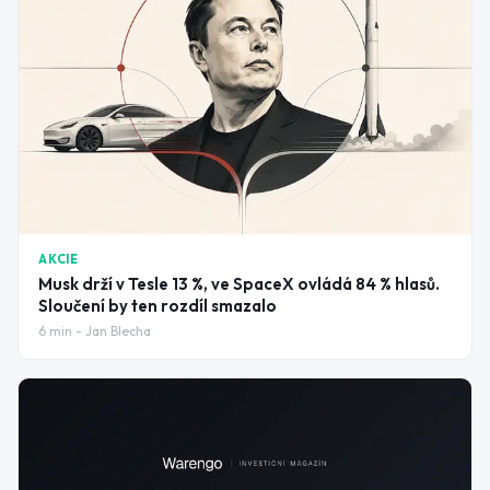
AKCIE
Musk drží v Tesle 13 %, ve SpaceX ovládá 84 % hlasů.
Sloučení by ten rozdíl smazalo
6
min -
Jan Blecha