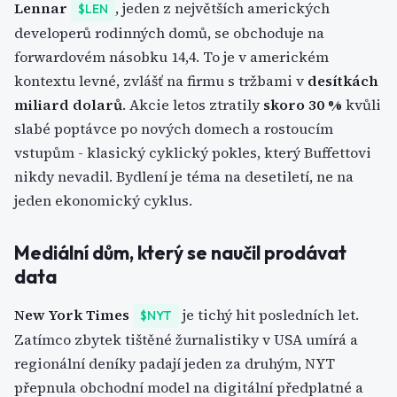
Lennar
, jeden z největších amerických
$LEN
developerů rodinných domů, se obchoduje na
forwardovém násobku 14,4. To je v americkém
kontextu levné, zvlášť na firmu s tržbami v
desítkách
miliard dolarů
. Akcie letos ztratily
skoro 30 %
kvůli
slabé poptávce po nových domech a rostoucím
vstupům - klasický cyklický pokles, který Buffettovi
nikdy nevadil. Bydlení je téma na desetiletí, ne na
jeden ekonomický cyklus.
Mediální dům, který se naučil prodávat
data
New York Times
je tichý hit posledních let.
$NYT
Zatímco zbytek tištěné žurnalistiky v USA umírá a
regionální deníky padají jeden za druhým, NYT
přepnula obchodní model na digitální předplatné a