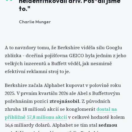
neidentifikovali dřív. Pos*ali jsme
to."
Charlie Munger
A to navzdory tomu, že Berkshire viděla sílu Googlu
zblízka - dceřiná pojišťovna GEICO byla jedním z jeho
velkých inzerentů a Buffett věděl, jak nesmírně
efektivní reklamní stroj to je.
Berkshire začala Alphabet kupovat v polovině roku
2025. V prvním kvartálu 2026 ale Abel s Buffettovým
požehnáním pozici
ztrojnásobil
. Z původních
zhruba 18 milionů akcií se konglomerát
dostal na
přibližně 57,8 milionu akcií
v celkové hodnotě kolem
16,6 miliardy dolarů. Alphabet se tím stal
sedmou