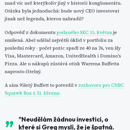
snad víc než kterýkoliv jiný v historii konglomerátu.
Otázka byla jednoduchá: bude nový CEO investovat
jinak než legenda, kterou nahradil?
Odpověď z dokumentu
podaného SEC 15. května
je
smíšená. Abel udělal největší úklid v portfoliu za
poslední roky - počet pozic spadl ze 40 na 26, ven šly
Visa, Mastercard, Amazon, UnitedHealth i Domino's
Pizza. Ale u nákupů zůstává otisk Warrena Buffetta
naprosto čitelný.
A sám 95letý Buffett to potvrdil v
rozhovoru pro CNBC
Squawk Box z 31. března
:
"Neudělám žádnou investici, o
které si Greg myslí, že je špatná.