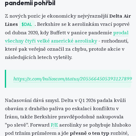
pandemii pohřbil
Z nových pozic je ekonomicky nejvýraznější
Delta Air
Lines
. Berkshire se k aerolinkám vrací poprvé
$DAL
od dubna 2020, kdy Buffett v panice pandemie
prodal
všechny čtyři velké americké aerolinky
- rozhodnutí,
které pak veřejně označil za chybu, protože akcie v
následujících letech vyletěly.
https://x.com/bulioscom/status/2055664505393127899
Načasování dává smysl. Delta v Q1 2026 padala kvůli
obavám z drahého paliva po eskalaci konfliktu v
Íránu, takže Berkshire pravděpodobně nakupovala
"po slevě". Forward
P/E
aerolinky se pohybuje hluboko
pod tržním průměrem a jde
přesně o ten typ
rozbité,