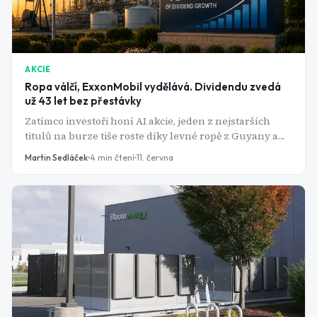
AKCIE
Ropa válčí, ExxonMobil vydělává. Dividendu zvedá
už 43 let bez přestávky
Zatímco investoři honí AI akcie, jeden z nejstarších
titulů na burze tiše roste díky levné ropě z Guyany a
Texasu. A Wall Street zvedá cílové ceny jednu za
Martin Sedláček
4
min čtení
11. června
druhou.