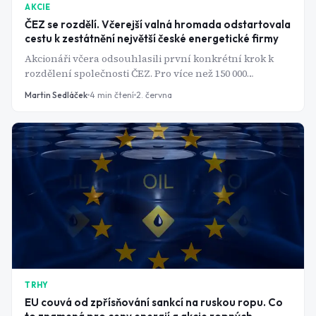
AKCIE
ČEZ se rozdělí. Včerejší valná hromada odstartovala
cestu k zestátnění největší české energetické firmy
Akcionáři včera odsouhlasili první konkrétní krok k
rozdělení společnosti ČEZ. Pro více než 150 000
minoritních akcionářů to znamená jednu zásadní
Martin Sedláček
4
min čtení
2. června
otázku: za kolik je stát vyplatí?
TRHY
EU couvá od zpřísňování sankcí na ruskou ropu. Co