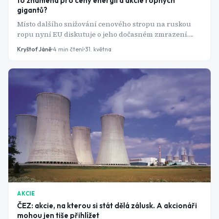
to znamená pro ceny energií a akcie ropných
gigantů?
Místo dalšího snižování cenového stropu na ruskou
ropu nyní EU diskutuje o jeho dočasném zmrazení.
Důvodem jsou rostoucí obavy z vývoje na světovém
Kryštof Jáně
4
min čtení
31. května
energetickém trhu. Napětí na Blízkém východě totiž
opět připomnělo, jak citlivá zůstává globální ekonomika
na jakékoli narušení dodávek ropy.
AKCIE
ČEZ: akcie, na kterou si stát dělá zálusk. A akcionáři
mohou jen tiše přihlížet