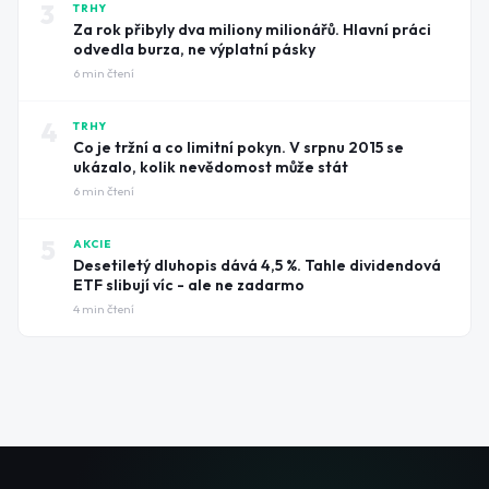
3
TRHY
Za rok přibyly dva miliony milionářů. Hlavní práci
odvedla burza, ne výplatní pásky
6
min čtení
4
TRHY
Co je tržní a co limitní pokyn. V srpnu 2015 se
ukázalo, kolik nevědomost může stát
6
min čtení
5
AKCIE
Desetiletý dluhopis dává 4,5 %. Tahle dividendová
ETF slibují víc - ale ne zadarmo
4
min čtení