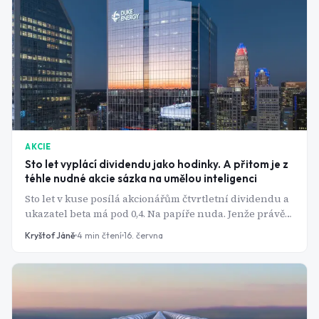
AKCIE
Sto let vyplácí dividendu jako hodinky. A přitom je z
téhle nudné akcie sázka na umělou inteligenci
Sto let v kuse posílá akcionářům čtvrtletní dividendu a
ukazatel beta má pod 0,4. Na papíře nuda. Jenže právě
tahle regulovaná utilita se mezitím proměnila v jednu
Kryštof Jáně
4
min čtení
16. června
z nejpřímějších sázek na boom kolem AI. Jak to jde
dohromady?