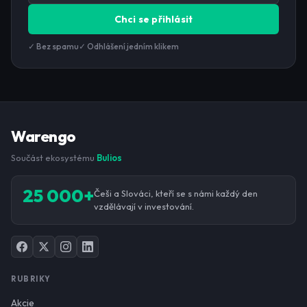
Chci se přihlásit
✓ Bez spamu
✓ Odhlášení jedním klikem
Warengo
Součást ekosystému
Bulios
25 000+
Češi a Slováci, kteří se s námi každý den
vzdělávají v investování.
RUBRIKY
Akcie