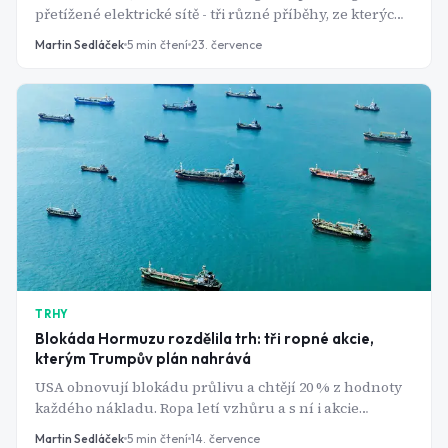
přetížené elektrické sítě - tři různé příběhy, ze kterých
těží jedna americká potrubní firma s dividendovým
Martin Sedláček
5
min čtení
23. července
výnosem přes 6 %.
TRHY
Blokáda Hormuzu rozdělila trh: tři ropné akcie,
kterým Trumpův plán nahrává
USA obnovují blokádu průlivu a chtějí 20 % z hodnoty
každého nákladu. Ropa letí vzhůru a s ní i akcie
ExxonMobil, Chevronu a Occidentalu - komu naopak
Martin Sedláček
5
min čtení
14. července