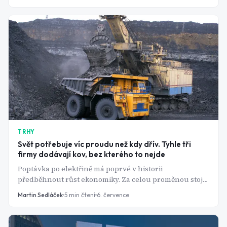
zdražení ublíží?
TRHY
Svět potřebuje víc proudu než kdy dřív. Tyhle tři
firmy dodávají kov, bez kterého to nejde
Poptávka po elektřině má poprvé v historii
předběhnout růst ekonomiky. Za celou proměnou stojí
jediný kov - a jeho největší těžaři na tom mohou
Martin Sedláček
5
min čtení
6. července
pořádně vydělat.