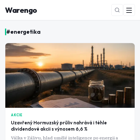
Warengo
#
energetika
NOVÉ
AKCIE
Uzavřený Hormuzský průliv nahrává i téhle
dividendové akcii s výnosem 6,6 %
Válka v Zálivu, hlad umělé inteligence po energii a