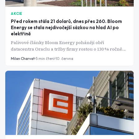
AKCIE
Před rokem stála 21 dolarů, dnes přes 260. Bloom
Energy se stala nejdivočejší sázkou na hlad AI po
elektřině
Palivové články Bloom Energy pohánějí obří
datacentra Oraclu a tržby firmy rostou o 130 % ročně.
Akcie za rok zdražila více než dvanáctkrát. Otázka zní:
Milan Charvat
5
min čtení
10. června
kolik z budoucnosti už je v ceně?