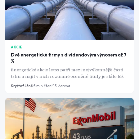
AKCIE
Dvě energetické firmy s dividendovým výnosem až 7
%
Energetické akcie letos patří mezi nejvýkonnější části
trhu a najít v nich rozumně oceněné tituly je stále těžší.
Přesto se dvě americké firmy z tohoto segmentu trhu
Kryštof Jáně
5
min čtení
15. června
obchodují za nižší násobky zisku než většina
konkurence a zároveň vyplácejí dividendy blížící se 6
až 7 %. Jde o skutečnou příležitost, nebo jen o relativně
levné akcie v sektoru, který se stal příliš drahým.