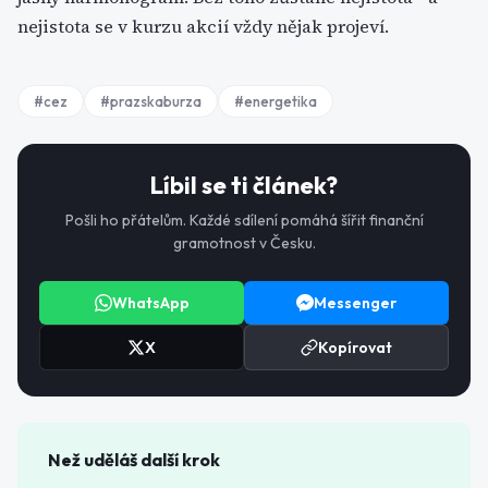
nejistota se v kurzu akcií vždy nějak projeví.
#
cez
#
prazskaburza
#
energetika
Líbil se ti článek?
Pošli ho přátelům. Každé sdílení pomáhá šířit finanční
gramotnost v Česku.
WhatsApp
Messenger
X
Kopírovat
Než uděláš další krok