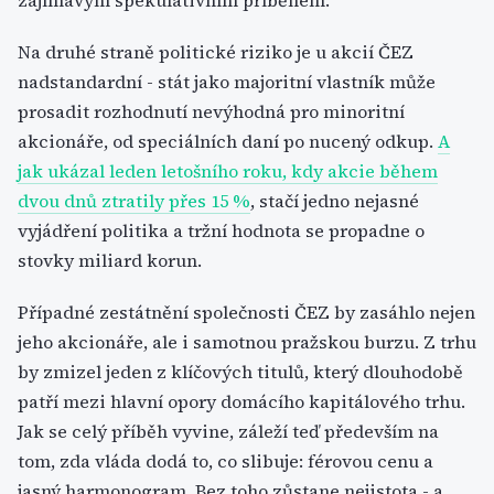
zajímavým spekulativním příběhem.
Na druhé straně politické riziko je u akcií ČEZ
nadstandardní - stát jako majoritní vlastník může
prosadit rozhodnutí nevýhodná pro minoritní
akcionáře, od speciálních daní po nucený odkup.
A
jak ukázal leden letošního roku, kdy akcie během
dvou dnů ztratily přes 15 %
, stačí jedno nejasné
vyjádření politika a tržní hodnota se propadne o
stovky miliard korun.
Případné zestátnění společnosti ČEZ by zasáhlo nejen
jeho akcionáře, ale i samotnou pražskou burzu. Z trhu
by zmizel jeden z klíčových titulů, který dlouhodobě
patří mezi hlavní opory domácího kapitálového trhu.
Jak se celý příběh vyvine, záleží teď především na
tom, zda vláda dodá to, co slibuje: férovou cenu a
jasný harmonogram. Bez toho zůstane nejistota - a