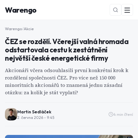
Warengo
Warengo
/
Akcie
ČEZ se rozdělí. Včerejší valná hromada
odstartovala cestu k zestátnění
největší české energetické firmy
Akcionáři včera odsouhlasili první konkrétní krok k
rozdělení společnosti ČEZ. Pro více než 150 000
NOVÉ
minoritních akcionářů to znamená jednu zásadní
otázku: za kolik je stát vyplatí?
Martin Sedláček
4
min čtení
2. června 2026 - 9:45