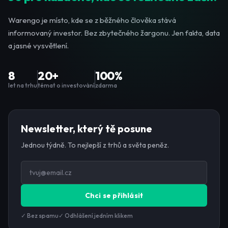
Warengo je místo, kde se z běžného člověka stává
informovaný investor. Bez zbytečného žargonu. Jen fakta, data
a jasné vysvětlení.
8
20+
100%
let na trhu
témat o investování
zdarma
Newsletter, který tě posune
Jednou týdně. To nejlepší z trhů a světa peněz.
Chci se přihlásit
✓ Bez spamu
✓ Odhlášení jedním klikem