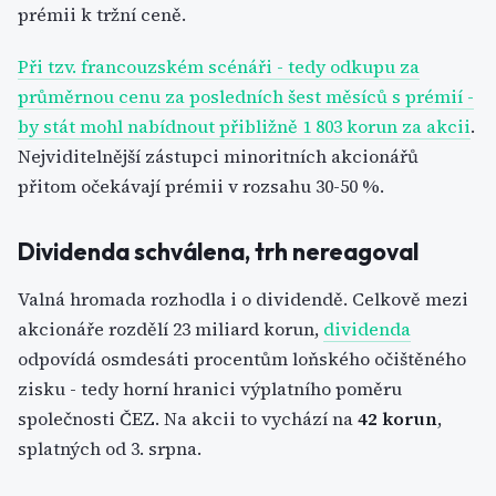
prémii k tržní ceně.
Při tzv. francouzském scénáři - tedy odkupu za
průměrnou cenu za posledních šest měsíců s prémií -
by stát mohl nabídnout přibližně 1 803 korun za akcii
.
Nejviditelnější zástupci minoritních akcionářů
přitom očekávají prémii v rozsahu 30-50 %.
Dividenda schválena, trh nereagoval
Valná hromada rozhodla i o dividendě. Celkově mezi
akcionáře rozdělí 23 miliard korun,
dividenda
odpovídá osmdesáti procentům loňského očištěného
zisku - tedy horní hranici výplatního poměru
společnosti ČEZ. Na akcii to vychází na
42 korun
,
splatných od 3. srpna.