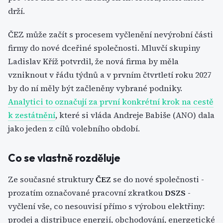
drží.
ČEZ může začít s procesem vyčlenění nevýrobní části
firmy do nové dceřiné společnosti. Mluvčí skupiny
Ladislav Kříž potvrdil, že nová firma by měla
vzniknout v řádu týdnů a v prvním čtvrtletí roku 2027
by do ní měly být začleněny vybrané podniky.
Analytici to označují za první konkrétní krok na cestě
k zestátnění
, které si vláda Andreje Babiše (ANO) dala
jako jeden z cílů volebního období.
Co se vlastně rozděluje
Ze současné struktury
ČEZ
se do nové společnosti -
prozatím označované pracovní zkratkou
DSZS
-
vyčlení vše, co nesouvisí přímo s výrobou elektřiny:
prodej a distribuce energií, obchodování, energetické