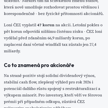
účastnit.“ Narážel tím na schválenou změnu stanov,
která nově umožňuje rozhodovat prostou většinou i
korespondenčně - bez fyzické přítomnosti akcionářů.
Loni ČEZ vyplatil
47 korun
na akcii. Letošní pokles o
pět korun odpovídá nižšímu čistému zisku - ČEZ loni
vydělal před zdaněním 66,9 miliardy korun, po
zaplacení daní včetně windfall tax zůstalo jen 27,4
miliardy.
Co to znamená pro akcionáře
Na straně pozitiv stojí solidní dividendový výnos,
stabilní cash flow, zlepšený výhled pro rok 2026 i
potenciál dalšího růstu spojený s restrukturalizací a
výkupem minorit. Pro investory, kteří věří ve férovou
prémii při případném odkupu, zůstává ČEZ