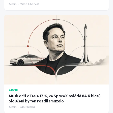
6
min -
Milan Charvat
AKCIE
Musk drží v Tesle 13 %, ve SpaceX ovládá 84 % hlasů.
Sloučení by ten rozdíl smazalo
6
min -
Jan Blecha