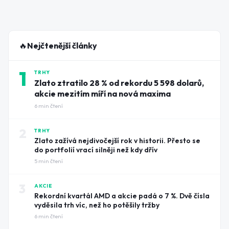
🔥
Nejčtenější články
1
TRHY
Zlato ztratilo 28 % od rekordu 5 598 dolarů,
akcie mezitím míří na nová maxima
6
min čtení
2
TRHY
Zlato zažívá nejdivočejší rok v historii. Přesto se
do portfolií vrací silněji než kdy dřív
5
min čtení
3
AKCIE
Rekordní kvartál AMD a akcie padá o 7 %. Dvě čísla
vyděsila trh víc, než ho potěšily tržby
6
min čtení