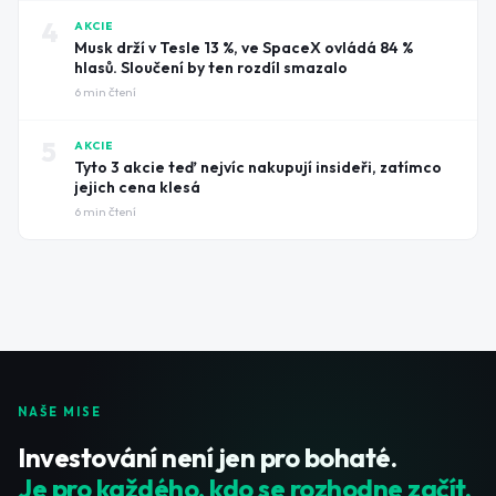
4
AKCIE
Musk drží v Tesle 13 %, ve SpaceX ovládá 84 %
hlasů. Sloučení by ten rozdíl smazalo
6
min čtení
5
AKCIE
Tyto 3 akcie teď nejvíc nakupují insideři, zatímco
jejich cena klesá
6
min čtení
NAŠE MISE
Investování není jen pro bohaté.
Je pro každého, kdo se rozhodne začít.