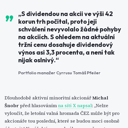
„S dividendou na akcii ve výši 42
korun trh počítal, proto její
schválení nevyvolalo žádné pohyby
na akciích. S ohledem na aktuální
tržní cenu dosahuje dividendový
výnos asi 3,3 procenta, a není tak
nijak oslnivý.“
Portfolio manažer Cyrrusu Tomáš Pfeiler
Dlouhodobě aktivní minoritní akcionář
Michal
Šnobr
před hlasováním
na síti X napsal
: „Nelze
vyloučit, že letošní valná hromada ČEZ může být pro
akcionáře tou poslední, které se budou moci osobně