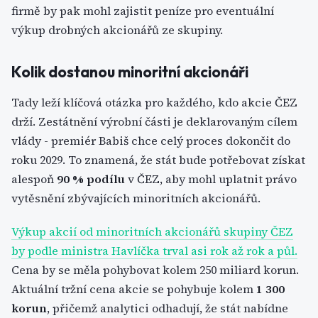
firmě by pak mohl zajistit peníze pro eventuální
výkup drobných akcionářů ze skupiny.
Kolik dostanou minoritní akcionáři
Tady leží klíčová otázka pro každého, kdo akcie ČEZ
drží. Zestátnění výrobní části je deklarovaným cílem
vlády - premiér Babiš chce celý proces dokončit do
roku 2029. To znamená, že stát bude potřebovat získat
alespoň
90 % podílu
v ČEZ, aby mohl uplatnit právo
vytěsnění zbývajících minoritních akcionářů.
Výkup akcií od minoritních akcionářů skupiny ČEZ
by podle ministra Havlíčka trval asi rok až rok a půl.
Cena by se měla pohybovat kolem 250 miliard korun.
Aktuální tržní cena akcie se pohybuje kolem
1 300
korun
, přičemž analytici odhadují, že stát nabídne