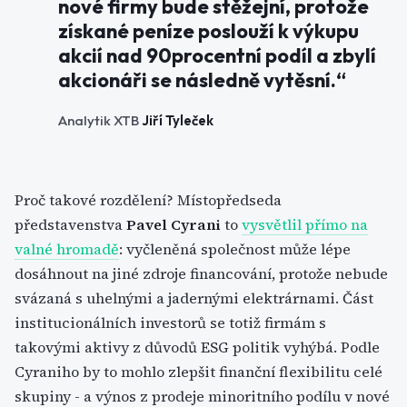
nové firmy bude stěžejní, protože
získané peníze poslouží k výkupu
akcií nad 90procentní podíl a zbylí
akcionáři se následně vytěsní.“
Analytik XTB
Jiří Tyleček
Proč takové rozdělení? Místopředseda
představenstva
Pavel Cyrani
to
vysvětlil přímo na
valné hromadě
: vyčleněná společnost může lépe
dosáhnout na jiné zdroje financování, protože nebude
svázaná s uhelnými a jadernými elektrárnami. Část
institucionálních investorů se totiž firmám s
takovými aktivy z důvodů ESG politik vyhýbá. Podle
Cyraniho by to mohlo zlepšit finanční flexibilitu celé
skupiny - a výnos z prodeje minoritního podílu v nové