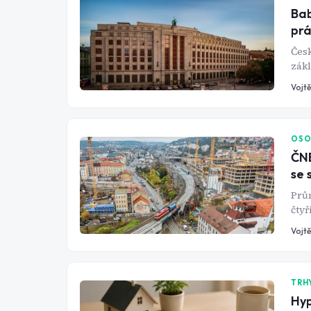
Bab
prá
Česk
zákl
krot
Vojtě
OSO
ČNB
se 
Prům
čtyř
praž
Vojtě
Evr
TRH
Hyp