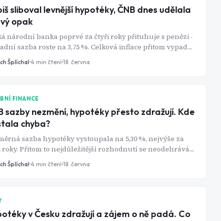
iš sliboval levnější hypotéky, ČNB dnes udělala
vý opak
á národní banka poprvé za čtyři roky přituhuje s penězi -
adní sazba roste na 3,75 %. Celková inflace přitom vypadá
ce. Co se tedy skrývá pod povrchem?
ch Šplíchal
4
min čtení
18. června
BNÍ FINANCE
 sazby nezmění, hypotéky přesto zdražují. Kde
stala chyba?
ěrná sazba hypotéky vystoupala na 5,30 %, nejvýše za
i roky. Přitom to nejdůležitější rozhodnutí se neodehrává v
ské Senovážné ulici, ale na mezibankovním trhu v
ch Šplíchal
4
min čtení
18. června
opě.
Y
otéky v Česku zdražují a zájem o ně padá. Co