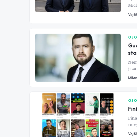
Mich
dvou
Vojtě
jede
OSO
Guv
sta
Nemá
ji z
Mila
OSO
Fin
Fina
nový
neko
Vojtě