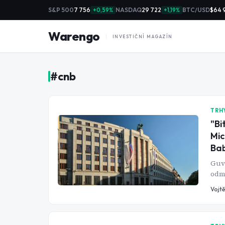
S&P 500
7 756
NASDAQ
29 722
BTC/USD
$64 
+0,59%
+1,19%
Warengo
INVESTIČNÍ MAGAZÍN
#
cnb
TRH
"Bi
Mic
Bab
Guv
odmí
prez
Vojtě
špa