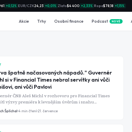
961
EUR/CZK
24,23
Zlato
$4 400
Ropa
$78,18
+0,12%
+0,01%
+2,33%
+1,15%
Podcast
Akcie
Trhy
Osobní finance
NOVÉ
Y
tva špatně načasovaných nápadů." Guvernér
hl si v Financial Times nebral servítky ani vůči
išovi, ani vůči Pavlovi
ernér ČNB Aleš Michl v rozhovoru pro Financial Times
tl výzvy premiéra k levnějším úvěrům i snahu
identa o rychlé přijetí eura. Podle jeho slov jde o "bitvu
ch Šplíchal
4
min čtení
21. července
tně načasovaných nápadů".