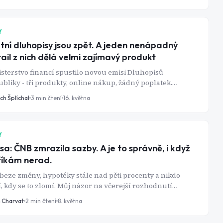
 nebo později přijde průšvih. A těch průšvihů v poslední
 přibývá dost na to, aby zpozorněla jak americká SEC, tak
á ČNB. Otázkou není, jestli finfluencerům věřit. Otázkou
jak poznat, který z nich si vaši důvěru skutečně zaslouží.
Y
tní dluhopisy jsou zpět. A jeden nenápadný
ail z nich dělá velmi zajímavý produkt
sterstvo financí spustilo novou emisi Dluhopisů
bliky - tři produkty, online nákup, žádný poplatek.
inou by to byla nudná vládní tiskovka. Ale jedna věc
ch Šplíchal
3
min čtení
16. května
čet mění, a to dost zásadně na to, aby si ji všiml každý, kdo
a spořicím účtu více než půl milionu korun.
Y
sa: ČNB zmrazila sazby. A je to správně, i když
říkám nerad.
beze změny, hypotéky stále nad pěti procenty a nikdo
, kdy se to zlomí. Můj názor na včerejší rozhodnutí
rální banky.
n Charvat
2
min čtení
8. května