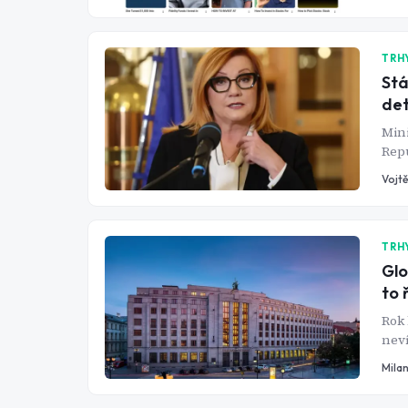
dřív
době
česk
je, 
TRH
Stá
det
Mini
Repu
Větš
Vojtě
výpo
má n
TRH
Glo
to 
Rok 
neví
cent
Mila