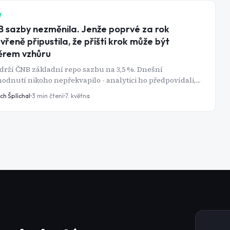
Y
 sazby nezměnila. Jenže poprvé za rok
vřeně připustila, že příští krok může být
ěrem vzhůru
drží ČNB základní repo sazbu na 3,5 %. Dnešní
odnutí nikoho nepřekvapilo - analytici ho předpovídali,
na nereagovala, tiskové agentury ho odbily třemi větami.
ch Šplíchal
3
min čtení
7. května
e na tiskové konferenci padlo něco, co tu celý rok nebylo:
rnér Michl nevyloučil zvýšení sazeb.