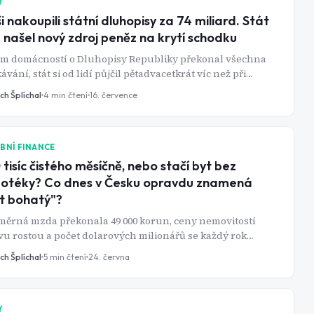
Y
i nakoupili státní dluhopisy za 74 miliard. Stát
 našel nový zdroj peněz na krytí schodku
em domácností o Dluhopisy Republiky překonal všechna
ávání, stát si od lidí půjčil pětadvacetkrát víc než při
né příležitosti v roce 2019.
ch Šplíchal
4
min čtení
16. července
BNÍ FINANCE
 tisíc čistého měsíčně, nebo stačí byt bez
otéky? Co dnes v Česku opravdu znamená
t bohatý"?
měrná mzda překonala 49 000 korun, ceny nemovitostí
u rostou a počet dolarových milionářů se každý rok
uje. Přesto většina Čechů nedokáže říct, kde přesně
ch Šplíchal
5
min čtení
24. června
tství začíná a čísla, která si lidé představují, by vás
ná překvapila.
Y