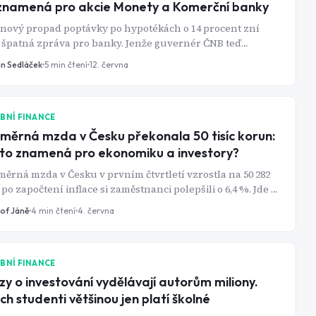
znamená pro akcie Monety a Komerční banky
nový propad poptávky po hypotékách o 14 procent zní
 špatná zpráva pro banky. Jenže guvernér ČNB teď
ačil, že sazby možná ještě porostou - a pro akcie Monety a
in Sedláček
5
min čtení
12. června
rční banky to není tak zlá zpráva, jak by se zdálo.
BNÍ FINANCE
měrná mzda v Česku překonala 50 tisíc korun:
to znamená pro ekonomiku a investory?
ěrná mzda v Česku v prvním čtvrtletí vzrostla na 50 282
 po započtení inflace si zaměstnanci polepšili o 6,4 %. Jde o
n z nejsilnějších růstů kupní síly za poslední roky. Vyšší
tof Jáně
4
min čtení
4. června
my domácností mohou podpořit spotřebu, firemní tržby i
eré sektory pražské burzy.
BNÍ FINANCE
zy o investování vydělávají autorům miliony.
ich studenti většinou jen platí školné