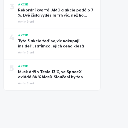
3
AKCIE
Rekordní kvartál AMD a akcie padá o 7
%. Dvě čísla vyděsila trh víc, než ho
potěšily tržby
6
min čtení
4
AKCIE
Tyto 3 akcie teď nejvíc nakupují
insideři, zatímco jejich cena klesá
6
min čtení
5
AKCIE
Musk drží v Tesle 13 %, ve SpaceX
ovládá 84 % hlasů. Sloučení by ten
rozdíl smazalo
6
min čtení