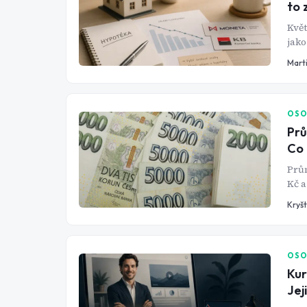
to 
Květ
jako
nazn
Mart
Kome
OSO
Prů
Co 
Prům
Kč a
jede
Kryš
příj
někt
OSO
Kur
Jej