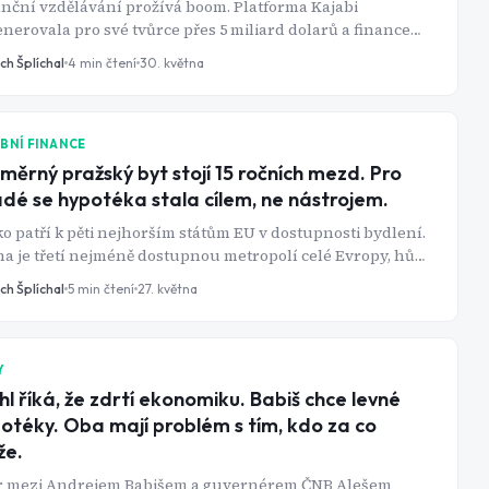
nční vzdělávání prožívá boom. Platforma Kajabi
nerovala pro své tvůrce přes 5 miliard dolarů a finance
í konzistentně mezi tři nejprodávanější kategorie online
ch Šplíchal
4
min čtení
30. května
hu. Jenže data o výsledcích samotných studentů ukazují
 obrázek - průměrný retailový investor systematicky
tává za trhem, a to i v letech, kdy index roste přes 25 %.
BNÍ FINANCE
měrný pražský byt stojí 15 ročních mezd. Pro
dé se hypotéka stala cílem, ne nástrojem.
o patří k pěti nejhorším státům EU v dostupnosti bydlení.
a je třetí nejméně dostupnou metropolí celé Evropy, hůř
a tom jen Amsterdam a Athény. Úrokové sazby hypoték, i
ch Šplíchal
5
min čtení
27. května
 postupný pokles, zůstávají jedny z nejvyšších na
inentu. Tohle není dočasný výkyv. Je to strukturální
blém, který mladé uzamyká do nájemního bydlení nebo
ávislosti na rodičích.
Y
hl říká, že zdrtí ekonomiku. Babiš chce levné
otéky. Oba mají problém s tím, kdo za co
že.
r mezi Andrejem Babišem a guvernérem ČNB Alešem