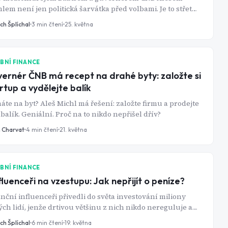
lem není jen politická šarvátka před volbami. Je to střet
 pohledů na to, k čemu vlastně centrální banka slouží a
ch Šplíchal
3
min čtení
25. května
n z nich je nebezpečně naivní.
BNÍ FINANCE
ernér ČNB má recept na drahé byty: založte si
rtup a vydělejte balík
te na byt? Aleš Michl má řešení: založte firmu a prodejte
a balík. Geniální. Proč na to nikdo nepřišel dřív?
n Charvat
4
min čtení
21. května
BNÍ FINANCE
fluenceři na vzestupu: Jak nepřijít o peníze?
nční influenceři přivedli do světa investování miliony
ch lidí, jenže drtivou většinu z nich nikdo nereguluje ani
ntroluje. A tam, kde jsou velké peníze a malá regulace,
ch Šplíchal
6
min čtení
19. května