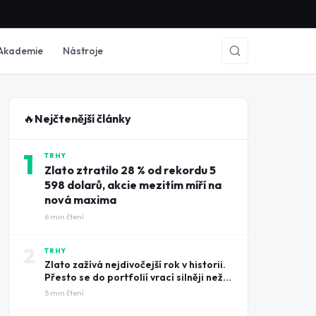
Akademie
Nástroje
🔥
Nejčtenější články
1
TRHY
Zlato ztratilo 28 % od rekordu 5
598 dolarů, akcie mezitím míří na
nová maxima
6
min čtení
2
TRHY
Zlato zažívá nejdivočejší rok v historii.
Přesto se do portfolií vrací silněji než
kdy dřív
5
min čtení