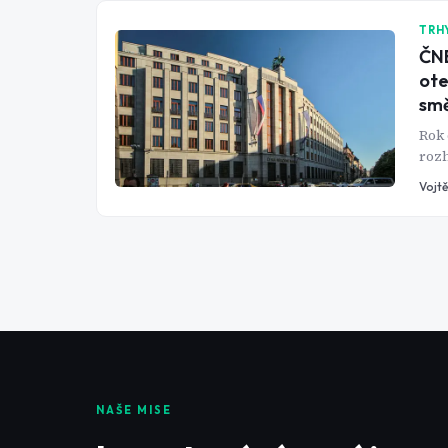
TRH
ČNB
ote
sm
Rok 
rozh
koru
Vojtě
Jenž
guve
NAŠE MISE