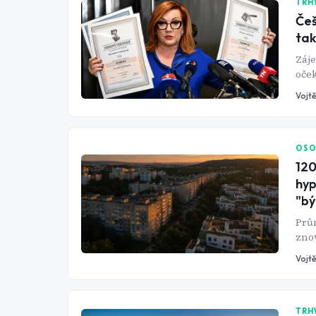
TRH
Češ
tak
Záj
oček
stej
Vojtě
OSO
120
hyp
"bý
Prů
znov
zvyš
Vojtě
boha
mož
TRH