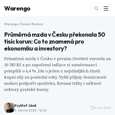
Warengo
Warengo
/
Osobní finance
Průměrná mzda v Česku překonala 50
tisíc korun: Co to znamená pro
ekonomiku a investory?
Průměrná mzda v Česku v prvním čtvrtletí vzrostla na
50 282 Kč a po započtení inflace si zaměstnanci
NOVÉ
polepšili o 6,4 %. Jde o jeden z nejsilnějších růstů
kupní síly za poslední roky. Vyšší příjmy domácností
mohou podpořit spotřebu, firemní tržby i některé
sektory pražské burzy.
Kryštof Jáně
4
min čtení
4. června 2026 - 12:42