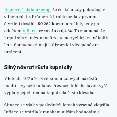
Nejnovější data ukazují
, že české mzdy pokračují v
silném růstu. Průměrná hrubá mzda v prvním
čtvrtletí dosáhla
50 282 korun
a reálně, tedy po
odečtení
inflace
,
vzrostla o 6,4 %
. To znamená, že
kupní síla zaměstnanců roste nejrychleji za několik
let a domácnosti mají k dispozici více peněz na
utrácení.
Silný návrat růstu kupní síly
V letech 2022 a 2023 většinu mzdových nárůstů
pohltila vysoká inflace. Přestože lidé dostávali vyšší
výplaty, jejich reálná kupní síla často klesala.
Situace se však v posledních letech výrazně zlepšila.
Inflace se vrátila k mnohem nižším hodnotám a