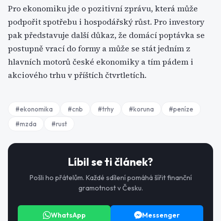
Pro ekonomiku jde o pozitivní zprávu, která může
podpořit spotřebu i hospodářský růst. Pro investory
pak představuje další důkaz, že domácí poptávka se
postupně vrací do formy a může se stát jedním z
hlavních motorů české ekonomiky a tím pádem i
akciového trhu v příštích čtvrtletích.
#
ekonomika
#
cnb
#
trhy
#
koruna
#
peníze
#
mzda
#
rust
Líbil se ti článek?
Pošli ho přátelům. Každé sdílení pomáhá šířit finanční
gramotnost v Česku.
WhatsApp
Messenger