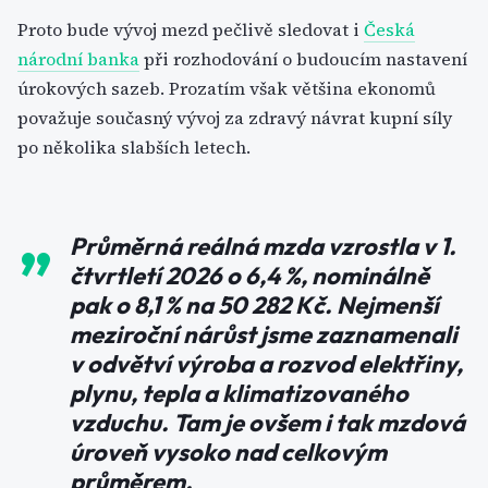
Proto bude vývoj mezd pečlivě sledovat i
Česká
národní banka
při rozhodování o budoucím nastavení
úrokových sazeb. Prozatím však většina ekonomů
považuje současný vývoj za zdravý návrat kupní síly
po několika slabších letech.
Průměrná reálná mzda vzrostla v 1.
čtvrtletí 2026 o 6,4 %, nominálně
pak o 8,1 % na 50 282 Kč. Nejmenší
meziroční nárůst jsme zaznamenali
v odvětví výroba a rozvod elektřiny,
plynu, tepla a klimatizovaného
vzduchu. Tam je ovšem i tak mzdová
úroveň vysoko nad celkovým
průměrem.