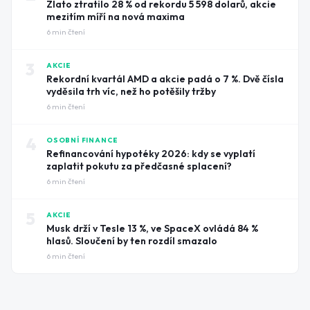
Zlato ztratilo 28 % od rekordu 5 598 dolarů, akcie
mezitím míří na nová maxima
6
min čtení
3
AKCIE
Rekordní kvartál AMD a akcie padá o 7 %. Dvě čísla
vyděsila trh víc, než ho potěšily tržby
6
min čtení
4
OSOBNÍ FINANCE
Refinancování hypotéky 2026: kdy se vyplatí
zaplatit pokutu za předčasné splacení?
6
min čtení
5
AKCIE
Musk drží v Tesle 13 %, ve SpaceX ovládá 84 %
hlasů. Sloučení by ten rozdíl smazalo
6
min čtení