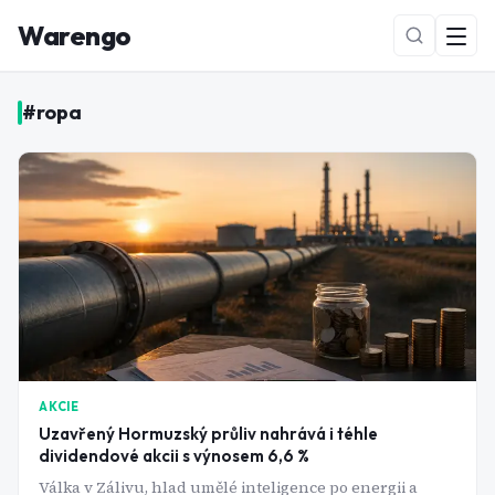
Warengo
#
ropa
NOVÉ
AKCIE
Uzavřený Hormuzský průliv nahrává i téhle
dividendové akcii s výnosem 6,6 %
Válka v Zálivu, hlad umělé inteligence po energii a