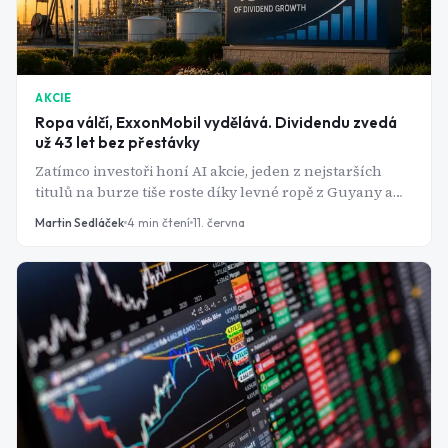
AKCIE
Ropa válčí, ExxonMobil vydělává. Dividendu zvedá
už 43 let bez přestávky
Zatímco investoři honí AI akcie, jeden z nejstarších
titulů na burze tiše roste díky levné ropě z Guyany a
Texasu. A Wall Street zvedá cílové ceny jednu za
Martin Sedláček
4
min čtení
11. června
druhou.