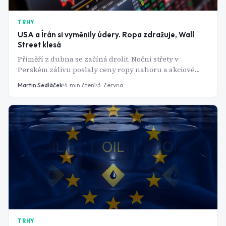
TRHY
USA a Írán si vyměnily údery. Ropa zdražuje, Wall
Street klesá
Příměří z dubna se začíná drolit. Noční střety v
Perském zálivu poslaly ceny ropy nahoru a akciové
trhy dolů - mírová dohoda je stále v nedohlednu.
Martin Sedláček
4
min čtení
3. června
TRHY