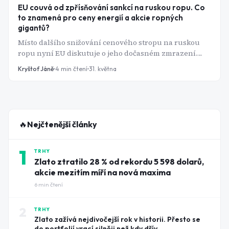
EU couvá od zpřísňování sankcí na ruskou ropu. Co
to znamená pro ceny energií a akcie ropných
gigantů?
Místo dalšího snižování cenového stropu na ruskou
ropu nyní EU diskutuje o jeho dočasném zmrazení.
Důvodem jsou rostoucí obavy z vývoje na světovém
Kryštof Jáně
4
min čtení
31. května
energetickém trhu. Napětí na Blízkém východě totiž
opět připomnělo, jak citlivá zůstává globální ekonomika
na jakékoli narušení dodávek ropy.
🔥
Nejčtenější články
1
TRHY
Zlato ztratilo 28 % od rekordu 5 598 dolarů,
akcie mezitím míří na nová maxima
6
min čtení
2
TRHY
Zlato zažívá nejdivočejší rok v historii. Přesto se
do portfolií vrací silněji než kdy dřív