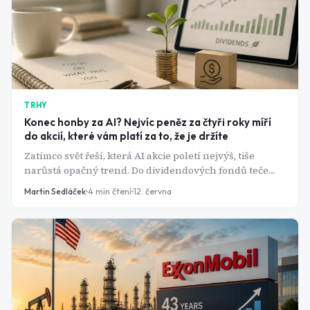
TRHY
Konec honby za AI? Nejvíc peněz za čtyři roky míří
do akcií, které vám platí za to, že je držíte
Zatímco svět řeší, která AI akcie poletí nejvýš, tiše
narůstá opačný trend. Do dividendových fondů teče
nejvíc peněz za čtyři roky a jeden z nich poráží jak S&P
Martin Sedláček
4
min čtení
12. června
500, tak Nasdaq.