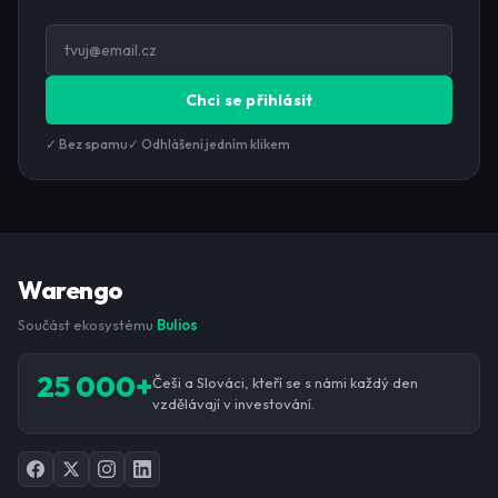
Chci se přihlásit
✓ Bez spamu
✓ Odhlášení jedním klikem
Warengo
Součást ekosystému
Bulios
25 000+
Češi a Slováci, kteří se s námi každý den
vzdělávají v investování.