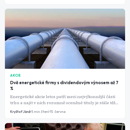
zdražení ublíží?
AKCIE
Dvě energetické firmy s dividendovým výnosem až 7
%
Energetické akcie letos patří mezi nejvýkonnější části
trhu a najít v nich rozumně oceněné tituly je stále těžší.
Přesto se dvě americké firmy z tohoto segmentu trhu
Kryštof Jáně
5
min čtení
15. června
obchodují za nižší násobky zisku než většina
konkurence a zároveň vyplácejí dividendy blížící se 6
až 7 %. Jde o skutečnou příležitost, nebo jen o relativně