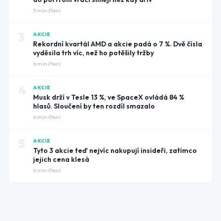
5
min čtení
3
AKCIE
Rekordní kvartál AMD a akcie padá o 7 %. Dvě čísla
vyděsila trh víc, než ho potěšily tržby
6
min čtení
4
AKCIE
Musk drží v Tesle 13 %, ve SpaceX ovládá 84 %
hlasů. Sloučení by ten rozdíl smazalo
6
min čtení
5
AKCIE
Tyto 3 akcie teď nejvíc nakupují insideři, zatímco
jejich cena klesá
6
min čtení