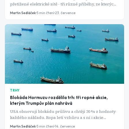
přetížené elektrické sítě - tři různé příběhy, ze kterých
těží jedna americká potrubní firma s dividendovým
Martin Sedláček
5
min čtení
23. července
výnosem přes 6 %.
TRHY
Blokáda Hormuzu rozdělila trh: tři ropné akcie,
kterým Trumpův plán nahrává
USA obnovují blokádu průlivu a chtějí 20 % z hodnoty
každého nákladu. Ropa letí vzhůru a s ní i akcie
ExxonMobil, Chevronu a Occidentalu - komu naopak
Martin Sedláček
5
min čtení
14. července