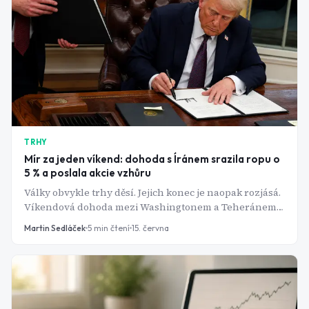
levné akcie v sektoru, který se stal příliš drahým.
TRHY
Mír za jeden víkend: dohoda s Íránem srazila ropu o
5 % a poslala akcie vzhůru
Války obvykle trhy děsí. Jejich konec je naopak rozjásá.
Víkendová dohoda mezi Washingtonem a Teheránem
ukázala, jak rychle dokáže jediná zpráva přepsat
Martin Sedláček
5
min čtení
15. června
náladu na burzách po celém světě.