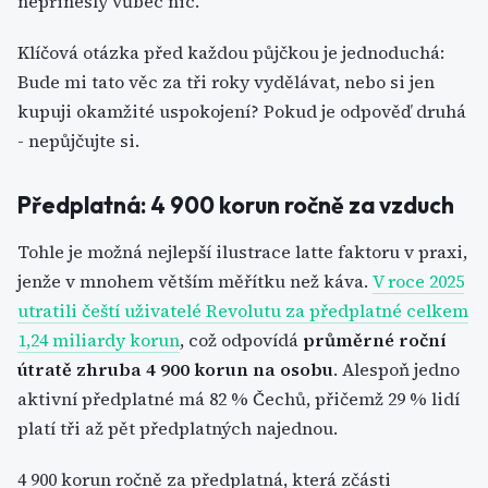
nepřinesly vůbec nic.
Klíčová otázka před každou půjčkou je jednoduchá:
Bude mi tato věc za tři roky vydělávat, nebo si jen
kupuji okamžité uspokojení? Pokud je odpověď druhá
- nepůjčujte si.
Předplatná: 4 900 korun ročně za vzduch
Tohle je možná nejlepší ilustrace latte faktoru v praxi,
jenže v mnohem větším měřítku než káva.
V roce 2025
utratili čeští uživatelé Revolutu za předplatné celkem
1,24 miliardy korun
, což odpovídá
průměrné roční
útratě zhruba 4 900 korun na osobu
. Alespoň jedno
aktivní předplatné má 82 % Čechů, přičemž 29 % lidí
platí tři až pět předplatných najednou.
4 900 korun ročně za předplatná, která zčásti