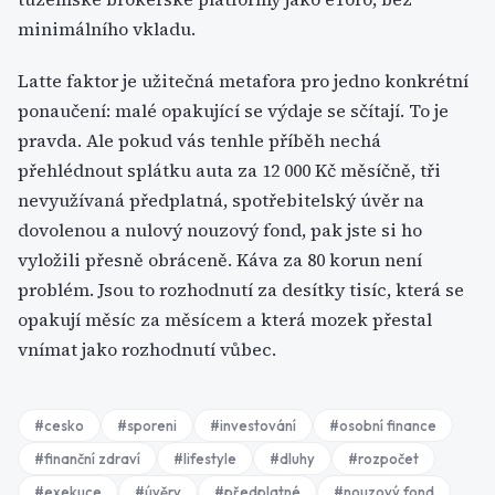
minimálního vkladu.
Latte faktor je užitečná metafora pro jedno konkrétní
ponaučení: malé opakující se výdaje se sčítají. To je
pravda. Ale pokud vás tenhle příběh nechá
přehlédnout splátku auta za 12 000 Kč měsíčně, tři
nevyužívaná předplatná, spotřebitelský úvěr na
dovolenou a nulový nouzový fond, pak jste si ho
vyložili přesně obráceně. Káva za 80 korun není
problém. Jsou to rozhodnutí za desítky tisíc, která se
opakují měsíc za měsícem a která mozek přestal
vnímat jako rozhodnutí vůbec.
#
cesko
#
sporeni
#
investování
#
osobní finance
#
finanční zdraví
#
lifestyle
#
dluhy
#
rozpočet
#
exekuce
#
úvěry
#
předplatné
#
nouzový fond