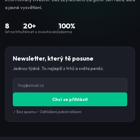
a jasné vysvětlení.
8
20+
100%
let na trhu
témat o investování
zdarma
Newsletter, který tě posune
Jednou týdně. To nejlepší z trhů a světa peněz.
Chci se přihlásit
✓ Bez spamu
✓ Odhlášení jedním klikem