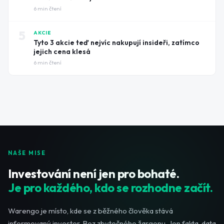
6
min čtení
5
AKCIE
Tyto 3 akcie teď nejvíc nakupují insideři, zatímco
jejich cena klesá
6
min čtení
NAŠE MISE
Investování není jen pro bohaté.
Je pro každého, kdo se rozhodne začít.
Warengo je místo, kde se z běžného člověka stává
informovaný investor. Bez zbytečného žargonu. Jen fakta, data