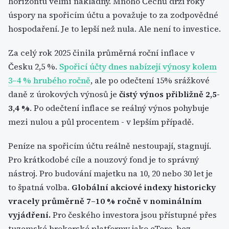
horizontu velmi nákladný. Mnoho Čechů drží roky
úspory na spořicím účtu a považuje to za zodpovědné
hospodaření. Je to lepší než nula. Ale není to investice.
Za celý rok 2025 činila průměrná roční inflace v
Česku 2,5 %.
Spořicí účty dnes nabízejí výnosy kolem
3–4 % hrubého ročně
, ale po odečtení 15% srážkové
daně z úrokových výnosů je
čistý výnos přibližně 2,5-
3,4 %
. Po odečtení inflace se reálný výnos pohybuje
mezi nulou a půl procentem - v lepším případě.
Peníze na spořicím účtu reálně nestoupají, stagnují.
Pro krátkodobé cíle a nouzový fond je to správný
nástroj. Pro budování majetku na 10, 20 nebo 30 let je
to špatná volba.
Globální akciové indexy historicky
vracely průměrně 7–10 % ročně v nominálním
vyjádření.
Pro českého investora jsou přístupné přes
tuzemské brokerské platformy jako eToro, bez