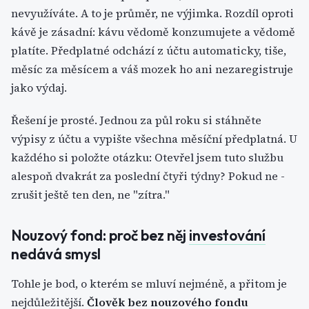
nevyužíváte. A to je průměr, ne výjimka. Rozdíl oproti
kávě je zásadní: kávu vědomě konzumujete a vědomě
platíte. Předplatné odchází z účtu automaticky, tiše,
měsíc za měsícem a váš mozek ho ani nezaregistruje
jako výdaj.
Řešení je prosté. Jednou za půl roku si stáhněte
výpisy z účtu a vypište všechna měsíční předplatná. U
každého si položte otázku: Otevřel jsem tuto službu
alespoň dvakrát za poslední čtyři týdny? Pokud ne -
zrušit ještě ten den, ne "zítra."
Nouzový fond: proč bez něj
investování
nedává smysl
Tohle je bod, o kterém se mluví nejméně, a přitom je
nejdůležitější.
Člověk bez nouzového fondu