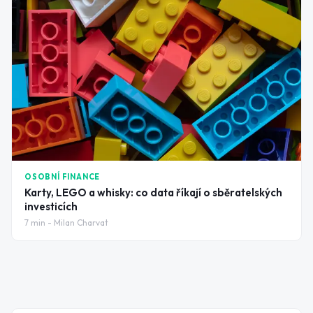
OSOBNÍ FINANCE
Karty, LEGO a whisky: co data říkají o sběratelských
investicích
7
min -
Milan Charvat