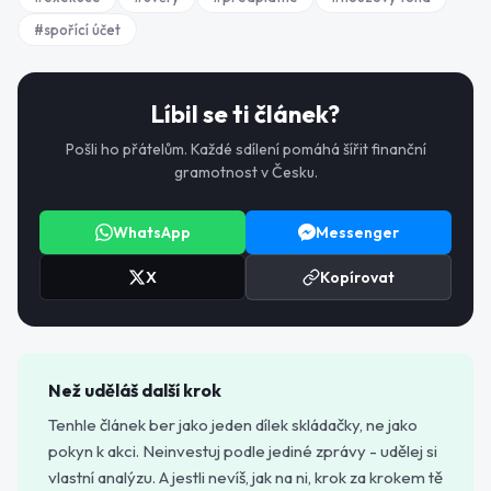
#
spořící účet
Líbil se ti článek?
Pošli ho přátelům. Každé sdílení pomáhá šířit finanční
gramotnost v Česku.
WhatsApp
Messenger
X
Kopírovat
Než uděláš další krok
Tenhle článek ber jako jeden dílek skládačky, ne jako
pokyn k akci. Neinvestuj podle jediné zprávy - udělej si
vlastní analýzu. A jestli nevíš, jak na ni, krok za krokem tě