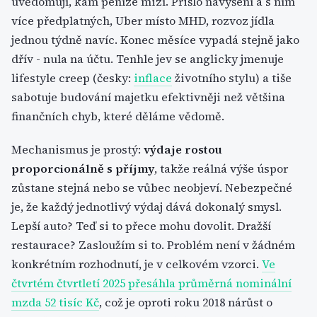
uvědomují, kam peníze mizí. Přišlo navýšení a s ním
více předplatných, Uber místo MHD, rozvoz jídla
jednou týdně navíc. Konec měsíce vypadá stejně jako
dřív - nula na účtu. Tenhle jev se anglicky jmenuje
lifestyle creep (česky:
inflace
životního stylu) a tiše
sabotuje budování majetku efektivněji než většina
finančních chyb, které děláme vědomě.
Mechanismus je prostý:
výdaje rostou
proporcionálně s příjmy
, takže reálná výše úspor
zůstane stejná nebo se vůbec neobjeví. Nebezpečné
je, že každý jednotlivý výdaj dává dokonalý smysl.
Lepší auto? Teď si to přece mohu dovolit. Dražší
restaurace? Zasloužím si to. Problém není v žádném
konkrétním rozhodnutí, je v celkovém vzorci.
Ve
čtvrtém čtvrtletí 2025 přesáhla průměrná nominální
mzda 52 tisíc Kč
, což je oproti roku 2018 nárůst o