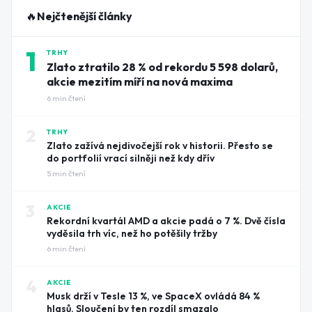
🔥
Nejčtenější články
1
TRHY
Zlato ztratilo 28 % od rekordu 5 598 dolarů,
akcie mezitím míří na nová maxima
6
min čtení
2
TRHY
Zlato zažívá nejdivočejší rok v historii. Přesto se
do portfolií vrací silněji než kdy dřív
5
min čtení
3
AKCIE
Rekordní kvartál AMD a akcie padá o 7 %. Dvě čísla
vyděsila trh víc, než ho potěšily tržby
6
min čtení
4
AKCIE
Musk drží v Tesle 13 %, ve SpaceX ovládá 84 %
hlasů. Sloučení by ten rozdíl smazalo